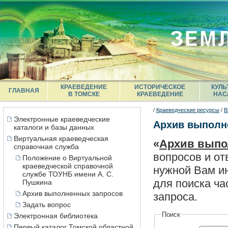
КРАЕВЕДЕНИЕ
ИСТОРИЧЕСКОЕ
КУЛЬ
ГЛАВНАЯ
В ТОМСКЕ
КРАЕВЕДЕНИЕ
НАС
/
Краеведческие ресурсы
/
В
Электронные краеведческие
Архив выполн
каталоги и базы данных
Виртуальная краеведческая
«
Архив выпо
справочная служба
вопросов и от
Положение о Виртуальной
краеведческой справочной
нужной Вам ин
службе ТОУНБ имени А. С.
для поиска ча
Пушкина
Архив выполненных запросов
запроса.
Задать вопрос
Поиск
Электронная библиотека
Первый каталог Томской областной