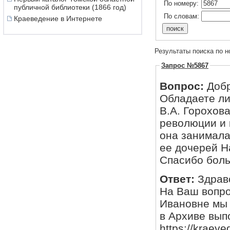
По номеру:
публичной библиотеки (1866 год)
По словам:
Краеведение в Интернете
Результаты поиска по н
Запрос №5867
Вопрос:
Доб
Обладаете ли
В.А. Горохов
революции и 
она занимала
ее дочерей Н
Спасибо бол
Ответ:
Здрав
На Ваш вопро
Ивановне мы 
в Архиве вып
https://kraeve