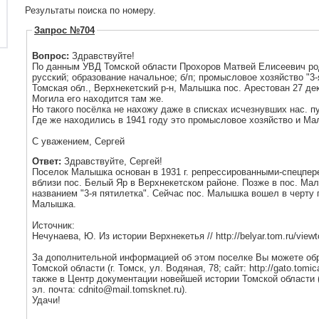
Результаты поиска по номеру.
Запрос №704
Вопрос:
Здравствуйте!
По данным УВД Томской области Прохоров Матвей Елисеевич родил
русский; образование начальное; б/п; промысловое хозяйство "3
Томская обл., Верхнекетский р-н, Малышка пос. Арестован 27 дек
Могила его находится там же.
Но такого посёлка не нахожу даже в списках исчезнувших нас. п
Где же находились в 1941 году это промысловое хозяйство и Ма
С уважением, Сергей
Ответ:
Здравствуйте, Сергей!
Поселок Малышка основан в 1931 г. репрессированными-спецпер
вблизи пос. Белый Яр в Верхнекетском районе. Позже в пос. Ма
названием "3-я пятилетка". Сейчас пос. Малышка вошел в черту 
Малышка.
Источник:
Нечунаева, Ю. Из истории Верхнекетья // http://belyar.tom.ru/view
За дополнительной информацией об этом поселке Вы можете обр
Томской области (г. Томск, ул. Водяная, 78; сайт: http://gato.tomica
также в Центр документации новейшей истории Томской области (6
эл. почта: cdnito@mail.tomsknet.ru).
Удачи!