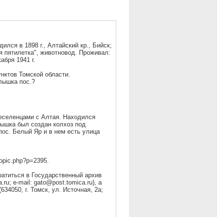
ся в 1898 г., Алтайский кр., Бийск;
-я пятилетка", животновод. Проживал:
абря 1941 г.
унктов Томской области.
лышка пос.?
еселенцами с Алтая. Находился
лышка был создан колхоз под
пос. Белый Яр и в нем есть улица
topic.php?p=2395.
атиться в Государственный архив
.ru; e-mail: gato@post.tomica.ru), а
34050, г. Томск, ул. Источная, 2а;