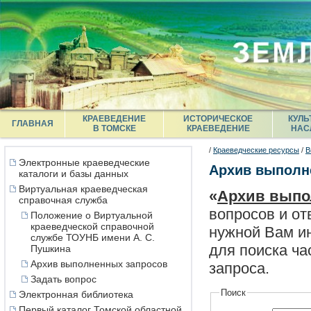
КРАЕВЕДЕНИЕ
ИСТОРИЧЕСКОЕ
КУЛЬ
ГЛАВНАЯ
В ТОМСКЕ
КРАЕВЕДЕНИЕ
НАС
/
Краеведческие ресурсы
/
В
Электронные краеведческие
Архив выполн
каталоги и базы данных
Виртуальная краеведческая
«
Архив выпо
справочная служба
вопросов и от
Положение о Виртуальной
краеведческой справочной
нужной Вам ин
службе ТОУНБ имени А. С.
для поиска ча
Пушкина
Архив выполненных запросов
запроса.
Задать вопрос
Поиск
Электронная библиотека
Первый каталог Томской областной