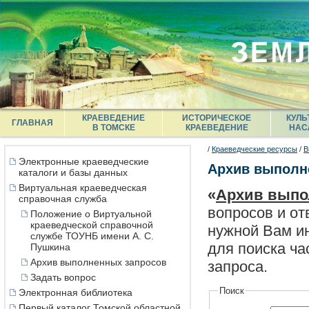
КРАЕВЕДЕНИЕ
ИСТОРИЧЕСКОЕ
КУЛЬ
ГЛАВНАЯ
В ТОМСКЕ
КРАЕВЕДЕНИЕ
НАС
/
Краеведческие ресурсы
/
В
Электронные краеведческие
Архив выполн
каталоги и базы данных
Виртуальная краеведческая
«
Архив выпо
справочная служба
вопросов и от
Положение о Виртуальной
краеведческой справочной
нужной Вам ин
службе ТОУНБ имени А. С.
для поиска ча
Пушкина
Архив выполненных запросов
запроса.
Задать вопрос
Поиск
Электронная библиотека
Первый каталог Томской областной