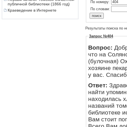
По номеру:
публичной библиотеки (1866 год)
По словам:
Краеведение в Интернете
Результаты поиска по н
Запрос №404
Вопрос:
Добр
что на Солян
(булочная) О
хозяине пека
у вас. Спасиб
Ответ:
Здрав
найти упомина
находилась х
названий том
библиотеке и
Вам стоит по
Всего Вам до