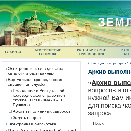
КРАЕВЕДЕНИЕ
ИСТОРИЧЕСКОЕ
КУЛЬ
ГЛАВНАЯ
В ТОМСКЕ
КРАЕВЕДЕНИЕ
НАС
/
Краеведческие ресурсы
/
В
Электронные краеведческие
Архив выполн
каталоги и базы данных
Виртуальная краеведческая
«
Архив выпо
справочная служба
вопросов и от
Положение о Виртуальной
краеведческой справочной
нужной Вам ин
службе ТОУНБ имени А. С.
для поиска ча
Пушкина
Архив выполненных запросов
запроса.
Задать вопрос
Поиск
Электронная библиотека
Первый каталог Томской областной