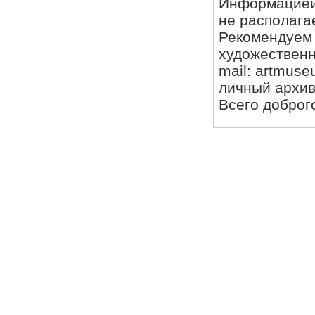
Информацией
не располага
Рекомендуем 
художественны
mail: artmuse
личный архив
Всего доброг