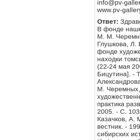
info@pv-galler
www.pv-galler
Ответ:
Здрав
В фонде наше
М. М. Черемн
Глушкова, Л.
фонде художес
находки томс
(22-24 мая 200
Бицутина]. - Т
Александрова
М. Черемных,
художественно
практика раз
2005. - С. 103
Казачков, А. 
вестник. - 199
сибирских ис