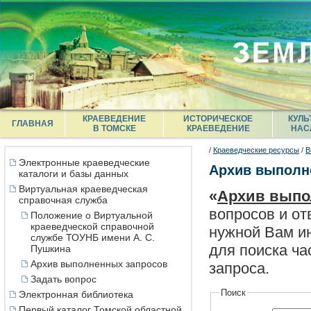
КРАЕВЕДЕНИЕ
ИСТОРИЧЕСКОЕ
КУЛЬ
ГЛАВНАЯ
В ТОМСКЕ
КРАЕВЕДЕНИЕ
НАС
/
Краеведческие ресурсы
/
В
Электронные краеведческие
Архив выполн
каталоги и базы данных
Виртуальная краеведческая
«
Архив выпо
справочная служба
вопросов и от
Положение о Виртуальной
краеведческой справочной
нужной Вам ин
службе ТОУНБ имени А. С.
для поиска ча
Пушкина
Архив выполненных запросов
запроса.
Задать вопрос
Поиск
Электронная библиотека
Первый каталог Томской областной