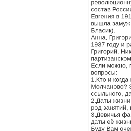
революционну
состав Росси
Евгения в 19
вышла замуж 
Бласик).
Анна, Григор
1937 году и 
Григорий, Ни
партизанском
Если можно, 
вопросы:
1.Кто и когд
Молчаново? З
ссыльного, д
2.Даты жизни
род занятий, 
3.Девичья фа
даты её жизн
Буду Вам оче