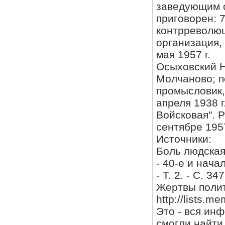
заведующим о
приговорен: 7
контрреволюц
организация,
мая 1957 г.
Осыховский Ни
Молчаново; п
промысловик,
апреля 1938 
Войсковая". 
сентябре 195
Источники:
Боль людская
- 40-е и начал
- Т. 2. - С. 347
Жертвы полит
http://lists.m
Это - вся ин
смогли найти