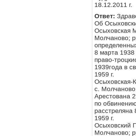
18.12.2011 г.
Ответ:
Здрав
Об Осыховск
Осыховская М
Молчаново; р
определенных
8 марта 1938 
право-троцки
1939года в с
1959 г.
Осыховская-К
с. Молчаново
Арестована 22
по обвинению
расстреляна 
1959 г.
Осыховский Ге
Молчаново; р