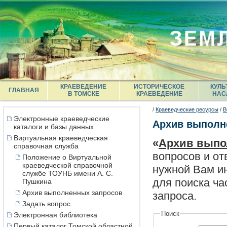
КРАЕВЕДЕНИЕ
ИСТОРИЧЕСКОЕ
КУЛЬ
ГЛАВНАЯ
В ТОМСКЕ
КРАЕВЕДЕНИЕ
НАС
/
Краеведческие ресурсы
/
В
Электронные краеведческие
Архив выполн
каталоги и базы данных
Виртуальная краеведческая
«
Архив выпо
справочная служба
вопросов и от
Положение о Виртуальной
краеведческой справочной
нужной Вам ин
службе ТОУНБ имени А. С.
для поиска ча
Пушкина
Архив выполненных запросов
запроса.
Задать вопрос
Поиск
Электронная библиотека
Первый каталог Томской областной