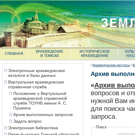
КРАЕВЕДЕНИЕ
ИСТОРИЧЕСКОЕ
КУЛЬ
ГЛАВНАЯ
В ТОМСКЕ
КРАЕВЕДЕНИЕ
НАС
/
Краеведческие ресурсы
/
В
Электронные краеведческие
Архив выполн
каталоги и базы данных
Виртуальная краеведческая
«
Архив выпо
справочная служба
вопросов и от
Положение о Виртуальной
краеведческой справочной
нужной Вам ин
службе ТОУНБ имени А. С.
для поиска ча
Пушкина
Архив выполненных запросов
запроса.
Задать вопрос
Поиск
Электронная библиотека
Первый каталог Томской областной