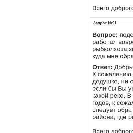
Всего доброг
Запрос №91
Вопрос:
подс
работал вовремя войны 1943-194
рыбколхоза з
Ответ:
Добры
К сожалению,
дедушке, ни 
если бы Вы у
какой реке. В
годов, к сож
следует обра
района, где р
Всего доброг