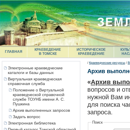
КРАЕВЕДЕНИЕ
ИСТОРИЧЕСКОЕ
КУЛЬ
ГЛАВНАЯ
В ТОМСКЕ
КРАЕВЕДЕНИЕ
НАС
/
Краеведческие ресурсы
/
В
Электронные краеведческие
Архив выполн
каталоги и базы данных
Виртуальная краеведческая
«
Архив выпо
справочная служба
вопросов и от
Положение о Виртуальной
краеведческой справочной
нужной Вам ин
службе ТОУНБ имени А. С.
для поиска ча
Пушкина
Архив выполненных запросов
запроса.
Задать вопрос
Поиск
Электронная библиотека
Первый каталог Томской областной