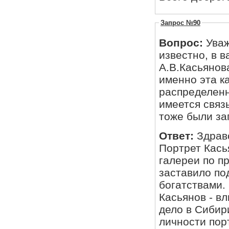
Запрос №90
Вопрос:
Уваж
известно, в 
А.В.Касьянов
именно эта к
распределенн
имеется связь
тоже были за
Ответ:
Здрав
Портрет Кась
галереи по пр
заставило по
богатствами.
Касьянов - в
дело в Сибир
личности пор