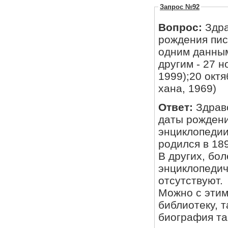
Запрос №92
Вопрос:
Здра
рождения пис
одним данным 
другим - 27 н
1999);20 окт
хана, 1969)
Ответ:
Здрав
даты рождени
энциклопедии 
родился в 189
В других, более поздних, лите
энциклопедич
отсутствуют.
Можно с этим
библиотеку, т
биография та