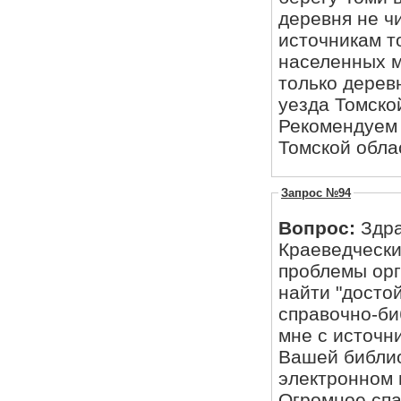
деревня не ч
источникам т
населенных ме
только дерев
уезда Томско
Рекомендуем 
Томской област
Запрос №94
Вопрос:
Здра
Краеведчески
проблемы орг
найти "досто
справочно-би
мне с источн
Вашей библио
электронном 
Огромное спа