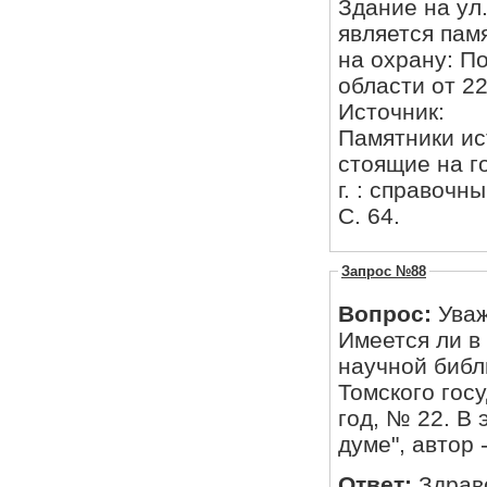
Здание на ул
является пам
на охрану: П
области от 22
Источник:
Памятники ист
стоящие на г
г. : справочн
С. 64.
Запрос №88
Вопрос:
Ува
Имеется ли в фонде Томской облас
научной библ
Томского гос
год, № 22. В
думе", автор 
Ответ:
Здрав