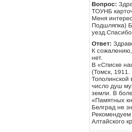
Вопрос:
Здра
ТОУНБ карточки подворных переписей Барнаульского уезда?
Меня интересует перепись д.Белградка (возможно Белград
Подшляпка) Благовещен
уезд.Спасибо
Ответ:
Здрав
К сожалению,
нет.
В «Списке на
(Томск, 1911.
Тополинской 
число душ муж
земли. В бол
«Памятных кн
Белград не з
Рекомендуем 
Алтайского кр