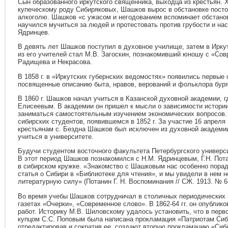
Сын образованного иркутского священника, выходца из крестьян.
купеческому роду Сибиряковых, Шашков вырос в обстановке постоя
алкоголю. Шашков «с ужасом и негодованием вспоминает обстанов
научился мучиться за людей и протестовать против грубости и на
Ядринцев.
В девять лет Шашков поступил в духовное училище, затем в Ирк
из его учителей стал М.В. Загоскин, познакомивший юношу с «Со
Радищева и Некрасова.
В 1858 г. в «Иркутских губернских ведомостях» появились первы
посвященные описанию быта, нравов, верований и фольклора буря
В 1860 г. Шашков начал учиться в Казанской духовной академии, г
Елисеевым. В академии он пришел к мысли о зависимости истории
заниматься самостоятельным изучением экономических вопросов.
сибирских студентов, появившемся в 1852 г. За участие 16 апреля 
крестьянам с. Бездна Шашков был исключен из духовной академии
учиться в университете.
Будучи студентом восточного факультета Петербургского универс
В этот период Шашков познакомился с Н.М. Ядринцевым, Г.Н. Пот
в сибирском кружке. «Знакомство с Шашковым нас особенно порад
статья о Сибири в «Библиотеке для чтения», и мы увидели в нем
литературную силу» (Потанин Г. Н. Воспоминания // СЖ. 1913. № 6
Во время учебы Шашков сотрудничал в столичных периодических 
газетах «Очерки», «Современное слово». В 1862-64 гг. он опублик
работ. Историку М.В. Шиловскому удалось установить, что в перво
купцом С.С. Поповым была написана прокламация «Патриотам Сиб
отредактировав и сократив ее, создают вторую прокламацию «Сиб