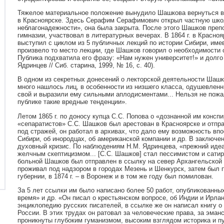
Тяжелое материальное положение вынудило Шашкова вернуться в 
в Красноярске. Здесь Серафим Серафимович открыл частную школу
неблагонадежности», она была закрыта. После этого Шашков пре
гимназии, участвовал в литературных вечерах. В 1864 г. в Краснояр
выступил с циклом из 5 публичных лекций по истории Сибири, и
произвело то место лекции, где Шашков говорил о необходимости 
Публика подхватила его фразу: «Нам нужен университет!» и долго 
Ядринцев // Сиб. старина, 1999, № 16, с. 40).
В одном из секретных донесений о лекторской деятельности Шаш
много нашлось лиц, в особенности из низшего класса, одушевлен
свой и выразили ему сильными аплодисментами... Нельзя не пожа
публике такие вредные тенденции».
Летом 1865 г. по доносу купца С.С. Попова о «дознанной им консп
«сепаратистов» С.С. Шашков был арестован в Красноярске и отпр
под стражей, он работал в архивах, что дало ему возможность впо
Сибири, об инородцах, об американской компании и др. В заключ
духовный кризис. По наблюдениям Н.М. Ядринцева, «прежний идеа
желчным скептицизмом... [С.С. Шашков] стал пессимистом и сати
больной Шашков был отправлен в ссылку на север Архангельской гу
проживал под надзором в городах Мезень и Шенкурск, затем был 
губернии, в 1874 г. – в Воронеж и в том же году был помилован.
За 5 лет ссылки им было написано более 50 работ, опубликованны
время» и др. «Он писал о крестьянском вопросе, об Индии и Ирла
энциклопедию русских писателей, в ссылке же он написал книгу 
России. В этих трудах он ратовал за человеческие права, за эманс
проникнуты глубоким гуманизмом, высоким взглядом историка и пу