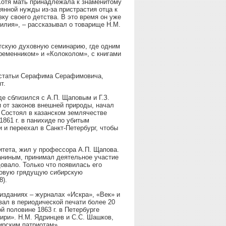
 Хотя мать принадлежала к знаменитому
нной нужды из-за пристрастия отца к
ку своего детства. В это время он уже
силия», – рассказывал о товарище Н.М.
утскую духовную семинарию, где одним
временником» и «Колоколом», с книгами
е статьи Серафима Серафимовича,
т.
де сблизился с А.П. Щаповым и Г.З.
 от законов внешней природы, начал
 Состоял в казанском землячестве
1861 г. в панихиде по убитым
 и переехал в Санкт-Петербург, чтобы
итета, жил у профессора А.П. Щапова.
аниным, принимал деятельное участие
овало. Только что появилась его
 новую грядущую сибирскую
8).
изданиях – журналах «Искра», «Век» и
овал в периодической печати более 20
й половине 1863 г. в Петербурге
ири». Н.М. Ядринцев и С.С. Шашков,
ирским патриотам».