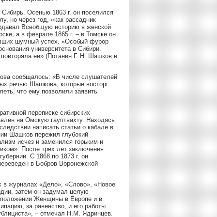
Сибирь. Осенью 1863 г. он поселился
, но через год, «как рассадник
подавал Всеобщую историю в женской
ске, а в феврале 1865 г. – в Томске он
мевших шумный успех. «Особый фурор
основания университета в Сибири.
повторяла ее» (Потанин Г. Н. Шашков и
кова сообщалось: «В числе слушателей
ных речью Шашкова, которые восторг
леть, что ему позволили заявить
иративной переписке сибирских
авлен на Омскую гауптвахту. Находясь
следствии написать статьи о кабале в
ении Шашков пережил глубокий
лизм исчез и заменился горьким и
риком». После трех лет заключения
бернии. С 1868 по 1873 г. он
переведен в Бобров Воронежской
х в журналах «Дело», «Слово», «Новое
ндии, затем он задумал целую
о положении Женщины в Европе и в
ипацию, за равенство, и его работы
блициста», – отмечал Н.М. Ядринцев.