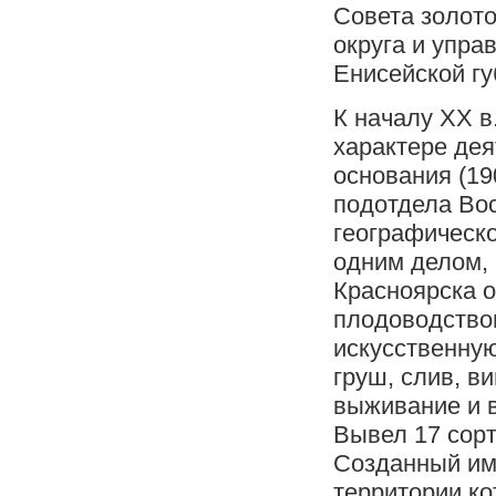
Совета золот
округа и упр
Енисейской гу
К началу ХХ в
характере дея
основания (19
подотдела Вос
географическо
одним делом, 
Красноярска о
плодоводство
искусственну
груш, слив, в
выживание и 
Вывел 17 сорт
Созданный им 
территории ко