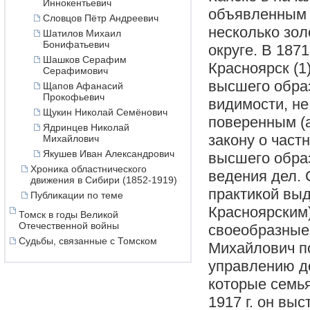
Иннокентьевич
объявленным 
Словцов Пётр Андреевич
несколько зо
Шатилов Михаил
Бонифатьевич
округе. В 187
Шашков Серафим
Красноярск (1
Серафимович
высшего образ
Щапов Афанасий
Прокофьевич
видимости, не
Щукин Николай Семёнович
поверенным (ад
Ядринцев Николай
закону о част
Михайлович
Якушев Иван Александрович
высшего образ
Хроника областнического
ведения дел. 
движения в Сибири (1852-1919)
практикой вы
Публикации по теме
Красноярским)
Томск в годы Великой
Отечественной войны
своеобразные
Судьбы, связанные с Томском
Михайлович по
управлению д
которые семья
1917 г. он вы