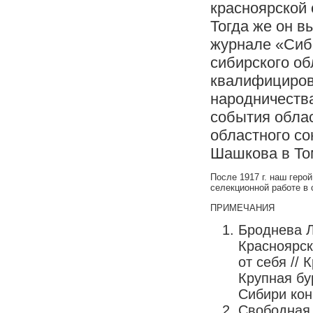
красноярской 
Тогда же он 
журнале «Сиби
сибирского обл
квалифициров
народничества
события облас
областного со
Шашкова в Том
После 1917 г. наш геро
селекционной работе в 
ПРИМЕЧАНИЯ
Броднева Л
Красноярск
от себя // 
Крупная бу
Сибири конц
Свободная 