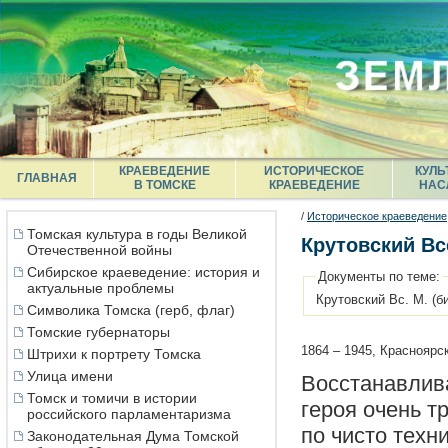
КРАЕВЕДЕНИЕ
ИСТОРИЧЕСКОЕ
КУЛЬ
ГЛАВНАЯ
В ТОМСКЕ
КРАЕВЕДЕНИЕ
НАС
/
Историческое краеведение
Томская культура в годы Великой
Крутовский Вс
Отечественной войны
Сибирское краеведение: история и
Документы по теме:
актуальные проблемы
Крутовский Вс. М. (б
Символика Томска (герб, флаг)
Томские губернаторы
1864 – 1945, Красноярс
Штрихи к портрету Томска
Улица имени
Восстанавлив
Томск и томичи в истории
героя очень т
российского парламентаризма
по чисто техн
Законодательная Дума Томской