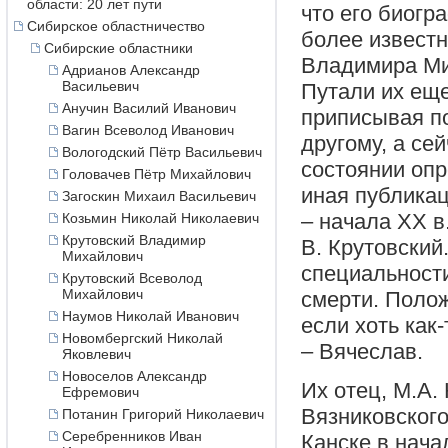
области: 20 лет пути
что его биогр
Сибирское областничество
более известн
Сибирские областники
Владимира Ми
Адрианов Александр
Васильевич
Путали их ещ
Анучин Василий Иванович
приписывая п
Вагин Всеволод Иванович
другому, а се
Вологодский Пётр Васильевич
состоянии опр
Головачев Пётр Михайлович
иная публикац
Загоскин Михаил Васильевич
– начала ХХ в
Козьмин Николай Николаевич
Крутовский Владимир
В. Крутовский
Михайлович
специальности
Крутовский Всеволод
Михайлович
смерти. Поло
Наумов Николай Иванович
если хоть как
Новомбергский Николай
– Вячеслав.
Яковлевич
Новоселов Александр
Их отец, М.А.
Ефремович
Вязниковского
Потанин Григорий Николаевич
Серебренников Иван
Канске в начал