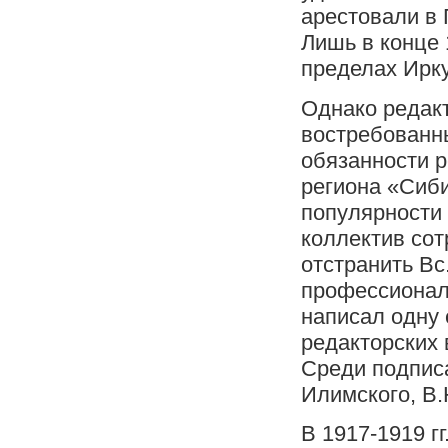
арестовали в 
Лишь в конце 
пределах Ирку
Однако редакт
востребованны
обязанности 
региона «Сиби
популярности 
коллектив сот
отстранить Вс
профессиональ
написал одну 
редакторских 
Среди подпис
Илимского, В.
В 1917-1919 г