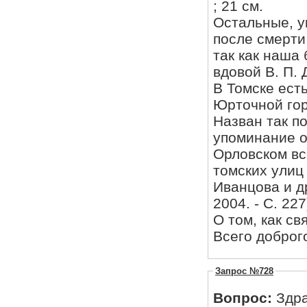
; 21 см.
Остальные, у
после смерти
так как наша
вдовой В. П. 
В Томске ест
Юрточной гор
Назван так п
упоминание о 
Орловском вс
томских улиц /
Иванцова и др. 
2004. - С. 227
О том, как с
Всего доброг
Запрос №728
Вопрос:
Здра