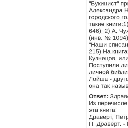
"Букинист" п
Александра Н
городского г
такие книги:1
646); 2) А. Ч
(инв. № 1094)
"Наши списан
215).На книг
Кузнецов, или
Поступили ли эти и други
личной библи
Лойша - друг
она так назы
Ответ:
Здрав
Из перечисле
эта книга:
Драверт, Петр
П. Драверт. -