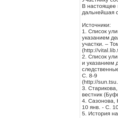
В настоящее в
дальнейшая с
Источники:
1. Список ул
указанием де
участки. – Томск: Пар. тип. Н. И. Орловой, 
(http://vital.
2. Список ул
и указанием 
следственные 
С. 8-9
(http://sun.t
3. Старикова,
вестник (Буфф
4. Сазонова, 
10 янв. - С. 10
5. История на