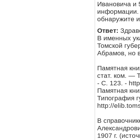
Ивановича и 
информации. 
обнаружите ил
Ответ:
Здрав
В именных ук
Томской губе
Абрамов, но в
Памятная книж
стат. ком. — 
- С. 123. - htt
Памятная кни
Типография гу
http://elib.tom
В справочник
Александрови
1907 г. (исто