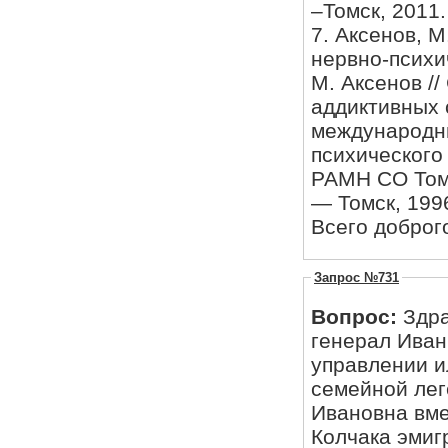
–Томск, 2011.
7. Аксенов, 
нервно-психи
М. Аксенов /
аддиктивных 
международн
психического
РАМН СО Томс
— Томск, 1996
Всего доброг
Запрос №731
Вопрос:
Здра
генерал Иван
управлении и
семейной легенде дочь Абрамова (Шала
Ивановна вме
Колчака эмигрировала оставив мужа Шалабанова Сергея