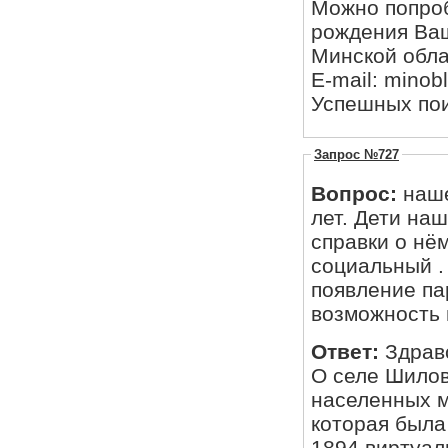
Можно попроб
рождения Ваш
Минской облас
E-mail: minob
Успешных пои
Запрос №727
Вопрос:
нашему се
лет. Дети на
справки о нём.
социальный .
появление па
Ответ:
Здрав
О селе Шилов
населенных м
которая была
1894 виртуал