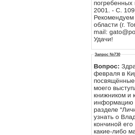
погребенных 
2001. - С. 109
Рекомендуем 
области (г. То
mail: gato@pos
Удачи!
Запрос №730
Вопрос:
Здра
февраля в Ки
посвящённые 
моего выступ
книжником и 
информацию о
разделе "Лич
узнать о Вла
кончиной его 
какие-либо м