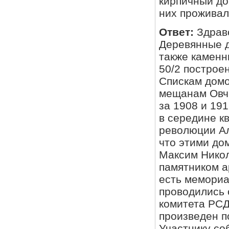
кирпичный до
них проживал
Ответ:
Здрав
Деревянные дв
также каменн
50/2 построе
Спискам домо
мещанам Овчи
за 1908 и 191
в середине к
революции Ал
что этими до
Максим Никол
памятником а
есть мемориал
проводились 
комитета РСДР
произведен п
Участнику со