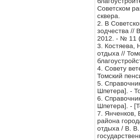
благоустроит
Советском ра
сквера.
2. В Советск
зодчества // 
2012. - № 11 (
3. Костяева, 
отдыха // Томс
благоустройс
4. Совету вет
Томский пенсио
5. Справочник
Шпетера]. - То
6. Справочник
Шпетера]. - [Т
7. Янченков,
района город
отдыха / В. В
государствен