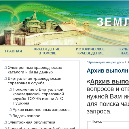
КРАЕВЕДЕНИЕ
ИСТОРИЧЕСКОЕ
КУЛЬ
ГЛАВНАЯ
В ТОМСКЕ
КРАЕВЕДЕНИЕ
НАС
/
Краеведческие ресурсы
/
В
Электронные краеведческие
Архив выполн
каталоги и базы данных
Виртуальная краеведческая
«
Архив выпо
справочная служба
вопросов и от
Положение о Виртуальной
краеведческой справочной
нужной Вам ин
службе ТОУНБ имени А. С.
для поиска ча
Пушкина
Архив выполненных запросов
запроса.
Задать вопрос
Поиск
Электронная библиотека
Первый каталог Томской областной