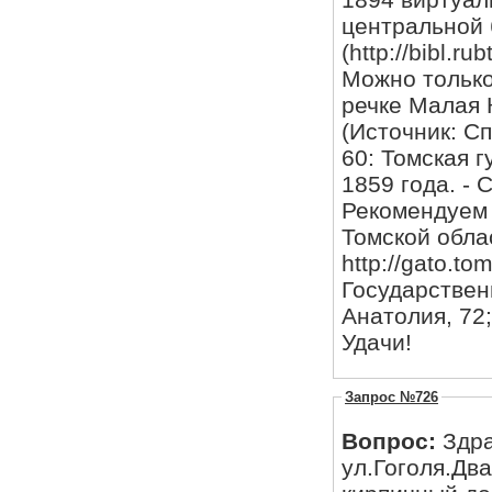
центральной 
(http://bibl.r
Можно только
речке Малая 
(Источник: С
60: Томская 
1859 года. - С
Рекомендуем 
Томской облас
http://gato.to
Государственн
Анатолия, 72;
Удачи!
Запрос №726
Вопрос:
Здра
ул.Гоголя.Дв