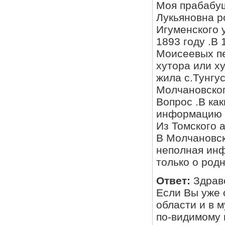
Моя прабабушка
Лукьяновна р
Игуменского 
1893 году .В 
Моисеевых пе
хутора или хутор Троицкий 
жила с.Тунгус
Молчановског
Вопрос .В ка
информацию о
Из Томского 
В Молчановск
непол
только о род
Ответ:
Здрав
Если Вы уже 
области и в 
по-видимому 