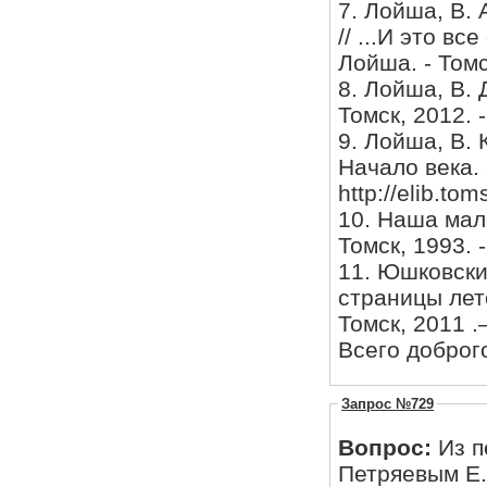
7. Лойша, В.
// ...И это вс
Лойша. - Томск
8. Лойша, В. 
Томск, 2012. -
9. Лойша, В. 
Начало века. 
http://elib.tom
10. Наша мал
Томск, 1993. - 
11. Юшковский
страницы лето
Томск, 2011 .
Всего доброг
Запрос №729
Вопрос:
Из п
Петряевым Е.