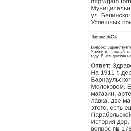
http://gato.to
Муниципальны
ул. Белинского,
Успешных пои
Запрос №724
Вопрос:
Здравствуйт
Уточните, пожалуйста
году. В нем должна н
Ответ:
Здрав
На 1911 г. д
Барнаульског
Молоковом. Е
магазин, арт
лавка, две м
этого, есть 
Парабельской
История дер.
вопрос № 176