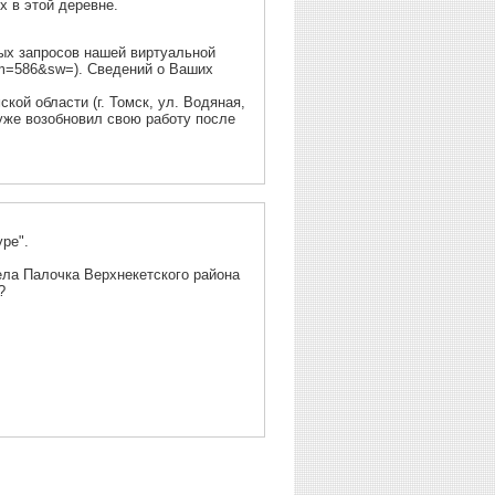
 в этой деревне.
ных запросов нашей виртуальной
nom=586&sw=). Сведений о Ваших
кой области (г. Томск, ул. Водяная,
ив уже возобновил свою работу после
уре".
ела Палочка Верхнекетского района
?