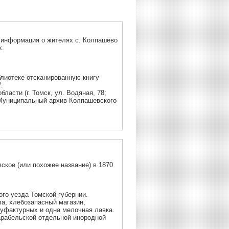
о информация о жителях с. Колпашево
х.
лиотеке отсканированную книгу
/.
ласти (г. Томск, ул. Водяная, 78;
е в Муниципальный архив Колпашевского
ское (или похожее название) в 1870
ого уезда Томской губернии.
а, хлебозапасный магазин,
нуфактурных и одна мелочная лавка.
арабельской отдельной инородной