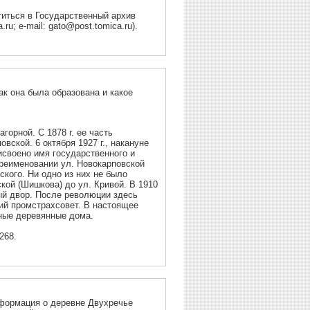
иться в Государственный архив
.ru; e-mail: gato@post.tomica.ru).
ак она была образована и какое
г. ее часть
вской. 6 октября 1927 г., накануне
исвоено имя государственного и
ереименовании ул. Новокарповской
ского. Ни одно из них не было
кой (Шишкова) до ул. Кривой. В 1910
люции здесь
ий промстрахсовет. В настоящее
жные деревянные дома.
268.
нформация о деревне Двухречье