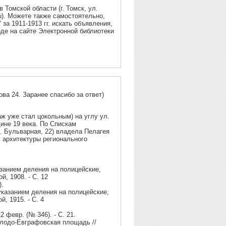
Томской области (г. Томск, ул.
a.ru). Можете также самостоятельно,
за 1911-1913 гг. искать объявления,
иде на сайте Электронной библиотеки
Здравствуйте!Очень интересна история дома по пр. Кирова 24. Заранее спасибо за ответ)
ж уже стал цокольным) на углу ул.
дине 19 века. По Спискам
л. Бульварная, 22) владела Пелагея
 архитектуры регионального
азанием деления на полицейские,
).
указанием деления на полицейские,
, 1915. - С. 4
2 февр. (№ 346). - С. 21.
олодо-Евграфовская площадь //