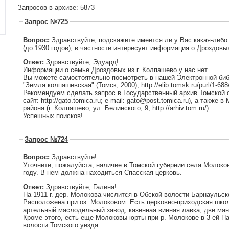
Запросов в архиве: 5873
Запрос №725
Вопрос:
Здравствуйте, подскажите имеется ли у Вас какая-либ
(до 1930 годов), в частности интересует информация о Дроздовы
Ответ:
Здравствуйте, Эдуард!
Информации о семье Дроздовых из г. Колпашево у нас нет.
Вы можете самостоятельно посмотреть в нашей Электронной биб
"Земля колпашевская" (Томск, 2000), http://elib.tomsk.ru/purl/1-688
Рекомендуем сделать запрос в Государственный архив Томской об
сайт: http://gato.tomica.ru; e-mail: gato@post.tomica.ru), а такж
района (г. Колпашево, ул. Белинского, 9; http://arhiv.tom.ru/).
Успешных поисков!
Запрос №724
Вопрос:
Здравствуйте!
Уточните, пожалуйста, наличие в Томской губернии села Молоков
году. В нем должна находиться Спасская церковь.
Ответ:
Здравствуйте, Галина!
На 1911 г. дер. Молокова числится в Обской волости Барнаульск
Расположена при оз. Молоковом. Есть церковно-приходская школ
артельный маслодельный завод, казенная винная лавка, две ма
Кроме этого, есть еще Молоковы юрты при р. Молокове в 3-ей П
волости Томского уезда.