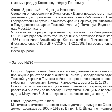
к моему прадеду Карташову Фёдору Петровичу.
Ответ:
Здравствуйте, Надежда Ивановна!
Сведения о переселении в Змеиногорск Ваших предков могут на
документах, которые имеются в архивах, а не в библиотеках. Ва
Государственный архив Алтайского края (г. Барнаул, ул. Анатолия,
в Государственный архив Томской области (г. Томск, ул. Водяная, 78
gato@post.tomica.ru).
Что же касается репрессированных Карташовых, то в базе данны
СССР" нам удалось найти только данные о Карташове Иване Фед
1866 г., проживал: Алтайский кр., Колыванский р-н. Приговорен: 12
(Постановление СНК и ЦИК СССР от 1.02.1930). Приговор: спецпо
году.
Всего доброго!
Запрос №720
Вопрос:
Здравствуйте. Занимаясь исследованием своей семьи и
прабабушка работала гувернанткой в Томске у заведующего отд
Томской губернии в Томском районе - старшего чиновника по сос. 
губернии , г. секретаря Николая Карловича Шумана 1911-1913 .
Вопрос такой: известно ли где он жил с семьёй в то время, на ка
рассказам она ходила на работу к нему мимо "женщины с весами"
суд на Макушина 8. Значит где-то в этой части города, но где ?
Ответ:
Здравствуйте, Олег!
Мы имеем возможность поиска только домовладельцев по Списка
домовладельцев за 1908 и 1915 гг. В них Н. К. Шуман не числится