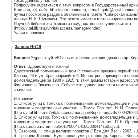
таких данных у нас нет.
Попробуйте обратиться с этим вопросом в Государственный архив 
Водяная, 78; сайт: http://gato.tomica.ru; e-mail: gato@post.tomic
путем просмотра раздела объявлений в газете "Сибирская жизнь" 
данные Н. К. Шуманом. Эта газета имеется в отсканированном в
Научной библиотеки Томского государственного университета
(http://vital.lib.tsu.ru/vital/access/manager/Index).
Удачи в поисках!
Запрос №719
Вопрос:
Ответ:
Здравствуйте, Алина!
Двухэтажный полукаменный дом (с течением времени первый эта
Кирова, 24 и ул. Красноармейской, 85 построен примерно в сере
домовладельцев за 1908 и 1915 гг. этим домом (старый адрес: у
Филипповна Тюменцева. Сейчас это здание является памятником
значения.
Источники:
1. Список улиц г. Томска с поименованием домовладельцев и ук
мировые и следственные участки. – Томск: Пар. тип. Н. И. Орловой, 1908. - С. 12
(http://vital.lib.tsu.ru/vital/access/manager/Repository/vtls:000426283
2. Список улиц гор. Томска с поименованием домовладельцев и 
мировые и следственные участки. – Томск: Пар. тип. П. К. Орловой
(http://sun.tsu.ru/mminfo/2012/000414150/000414150.djvu).
3. Сазонова, Н. Улица великих проектов // Все для Вас. - 2003. - 1
4. Проспект Кирова - Бульварная улица, площадь Кирова - Всев