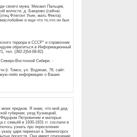
де своего мужа. Михаил Пальцев,
ой волости, д. Баюрово (сейчас
(отец Флегонт Ухин, мать Фекла).
маслобойню и еще что то,что он был
еского террора в СССР" и справочник
ендуем обратиться в Информационный
, тел. (382-2)54-08-82).
 Северо-Восточной Сибири. -
 (г. Томск, ул. Водяная, 78; сайт:
ам какую-либо информацию о Ваших
 предков. Я знаю, что мой дед
телось узнать про переселения
обытых богатств. Она имеет отношение