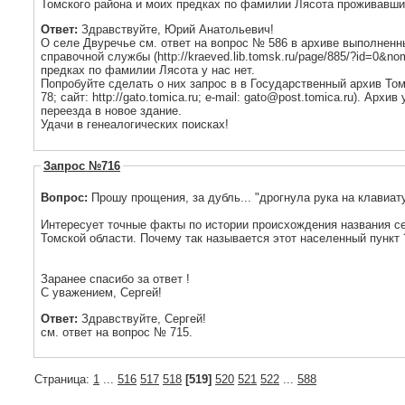
Томского района и моих предках по фамилии Лясота проживавших
Ответ:
Здравствуйте, Юрий Анатольевич!
О селе Двуречье см. ответ на вопрос № 586 в архиве выполнен
справочной службы (http://kraeved.lib.tomsk.ru/page/885/?id=0&
предках по фамилии Лясота у нас нет.
Попробуйте сделать о них запрос в в Государственный архив Томс
78; сайт: http://gato.tomica.ru; e-mail: gato@post.tomica.ru). Арх
переезда в новое здание.
Удачи в генеалогических поисках!
Запрос №716
Вопрос:
Прошу прощения, за дубль... "дрогнула рука на клавиат
Интересует точные факты по истории происхождения названия с
Томской области. Почему так называется этот населенный пункт 
Заранее спасибо за ответ !
С уважением, Сергей!
Ответ:
Здравствуйте, Сергей!
см. ответ на вопрос № 715.
Страница:
1
...
516
517
518
[519]
520
521
522
...
588