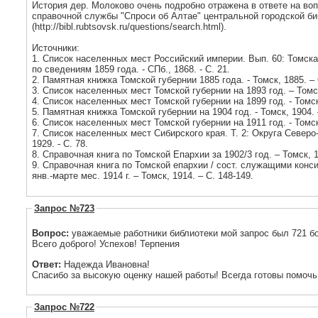
История дер. Молоково очень подробно отражена в ответе на во
справочной службы "Спроси об Алтае" центральной городской биб
(http://bibl.rubtsovsk.ru/questions/search.html).
Источники:
1. Список населенных мест Российский империи. Вып. 60: Томска
по сведениям 1859 года. - СПб., 1868. - С. 21.
2. Памятная книжка Томской губернии 1885 года. - Томск, 1885. – 
3. Список населенных мест Томской губернии на 1893 год. – Томск
4. Список населенных мест Томской губернии на 1899 год. - Томск,
5. Памятная книжка Томской губернии на 1904 год. - Томск, 1904. 
6. Список населенных мест Томской губернии на 1911 год. - Томск,
7. Список населенных мест Сибирского края. Т. 2: Округа Северо
1929. - С. 78.
8. Справочная книга по Томской Епархии за 1902/3 год. – Томск, 1
9. Справочная книга по Томской епархии / сост. служащими конси
янв.-марте мес. 1914 г. – Томск, 1914. – С. 148-149.
Запрос №723
Вопрос:
уважаемые работники библиотеки мой запрос был 721 большое
Всего доброго! Успехов! Терпения
Ответ:
Надежда Ивановна!
Спасибо за высокую оценку нашей работы! Всегда готовы помочь
Запрос №722