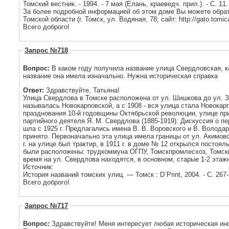
Томский вестник. - 1994. - 7 мая (Елань, краеведч. прил.). - С. 11.
За более подробной информацией об этом доме Вы можете обрат
Томской области (г. Томск, ул. Водяная, 78; сайт: http://gato.tomica
Всего доброго!
Запрос №718
Вопрос:
В каком году получила название улица Свердловская, к
название она имела изначально. Нужна историческая справка
Ответ:
Здравствуйте, Татьяна!
Улица Свердлова в Томске расположена от ул. Шишкова до ул. Загорной. С 1878 
называлась Новокарповской, а с 1908 - вся улица стала Новокарпо
празднования 10-й годовщины Октябрьской революции, улице пр
партийного деятеля Я. М. Свердлова (1885-1919). Дискуссия о п
шла с 1925 г. Предлагались имена В. В. Воровского и В. Володар
принято. Первоначально эта улица имела границы от ул. Акимовс
г. на улице был трактир, в 1911 г. в доме № 12 открылся постоялый двор. После рево
были расположены: трудкоммуна ОГПУ, Томскпромлесхоз, Томск
время на ул. Свердлова находятся, в основном, старые 1-2 эта
Источник:
История названий томских улиц. — Томск : D`Print, 2004. - С. 267-
Всего доброго!
Запрос №717
Вопрос:
Здравствуйте! Меня интересует любая историческая и