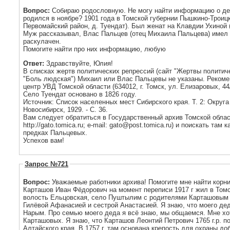
Вопрос:
Собираю родословную. Не могу найти информацию о де
родился в ноябре? 1901 года в Томской губернии Пышкино-Троицк
Первомайский район, д. Туендат). Был женат на Клавдии Ухиной 
Муж рассказывал, Влас Пальцев (отец Михаила Пальцева) имел 
раскулачен.
Помогите найти про них информацию, любую
Ответ:
Здравствуйте, Юлия!
В списках жертв политических репрессий (сайт "Жертвы политич
"Боль людская") Михаил или Влас Пальцевы не указаны. Реком
центр УВД Томской области (634012, г. Томск, ул. Елизаровых, 44/1
Село Туендат основано в 1826 году.
Источник: Список населенных мест Сибирского края. Т. 2: Округа
Новосибирск, 1929. - С. 36.
Вам следует обратиться в Государственный архив Томской области
http://gato.tomica.ru; e-mail: gato@post.tomica.ru) и поискать т
предках Пальцевых.
Успехов вам!
Запрос №721
Вопрос:
Уважаемые работники архива! Помогите мне найти корни моих
Карташов Иван Фёдорович на момент переписи 1917 г жил в Томской губернии, уезд Кузнецкий,
волость Ельцовская, село Пуштылим с родителями Карташовым Фёдором Петровичем и матерью
Гилёвой Афанасией и сестрой Анастасией. Я знаю, что моего деда с семьёй в 1930-1931 гг. сослали в
Нарым. Про семью моего деда я всё знаю, мы общаемся. Мне хо
Карташовых. Я знаю, что Карташов Леонтий Петрович 1765 г.р. по указу царя переехал в Змеиногорск
Алтайского края. В 1757 г. там основана крепость для охраны д