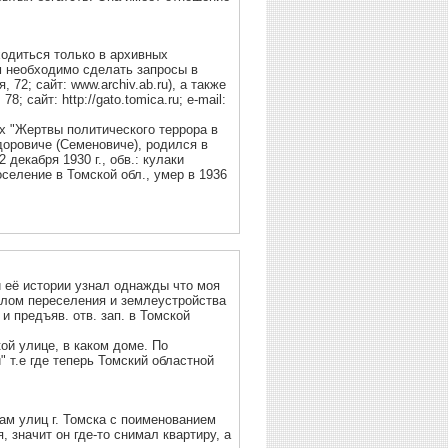
ходиться только в архивных
м необходимо сделать запросы в
 72; сайт: www.archiv.ab.ru), а также
; сайт: http://gato.tomica.ru; e-mail:
х "Жертвы политического террора в
оровиче (Семеновиче), родился в
 декабря 1930 г., обв.: кулаки
селение в Томской обл., умер в 1936
 её истории узнал однажды что моя
елом переселения и землеустройства
и предъяв. отв. зап. в Томской
кой улице, в каком доме. По
 т.е где теперь Томский областной
м улиц г. Томска с поименованием
, значит он где-то снимал квартиру, а