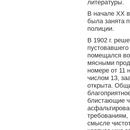
литературы.
В начале XX в
была занята п
полиции.
В 1902 г. реш
пустовавшего 
помещался во
мясными проду
номере от 11 н
числом 13, за
открыта. Общ
благоприятное
блистающие чи
асфальтирова
требованиям,
смысле чистот