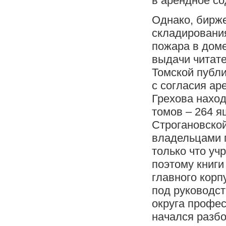
в арендное с
Однако, бирже
складирования
пожара в доме
выдачи читат
Томской публи
с согласия ар
Грехова наход
томов – 264 я
Строгановской
владельцами 
только что уч
поэтому книги
главного корп
под руководст
округа профес
начался разбо