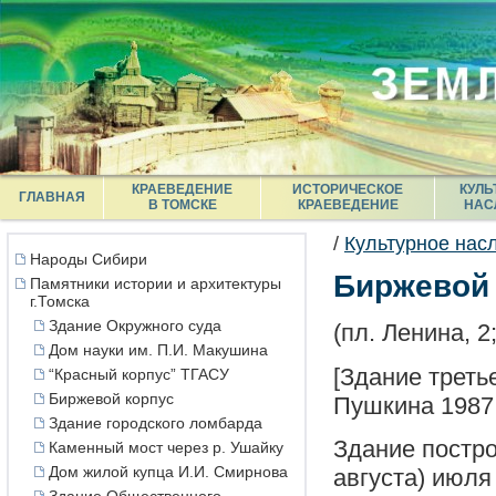
КРАЕВЕДЕНИЕ
ИСТОРИЧЕСКОЕ
КУЛЬ
ГЛАВНАЯ
В ТОМСКЕ
КРАЕВЕДЕНИЕ
НАС
/
Культурное нас
Народы Сибири
Биржевой 
Памятники истории и архитектуры
г.Томска
Здание Окружного суда
(пл. Ленина, 2
Дом науки им. П.И. Макушина
[Здание треть
“Красный корпус” ТГАСУ
Биржевой корпус
Пушкина 1987 
Здание городского ломбарда
Здание постро
Каменный мост через р. Ушайку
Дом жилой купца И.И. Смирнова
августа) июля 