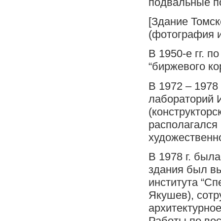
подвальные п
[Здание Томск
(фотография и
В 1950-е гг. 
“биржевого ко
В 1972 – 1978
лабораторий 
(конструкторск
располагался
художественн
В 1978 г. был
здания был в
института “Сп
Якушев), сотр
архитектурно
Работы по во