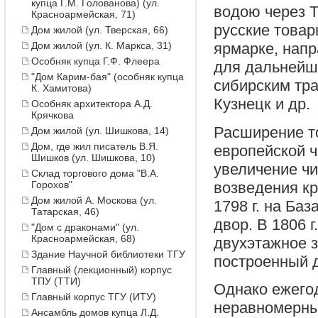
купца Г.М. Голованова) (ул.
водою через 
Красноармейская, 71)
русские товар
Дом жилой (ул. Тверская, 66)
Дом жилой (ул. К. Маркса, 31)
ярмарке, напр
Особняк купца Г.Ф. Флеера
для дальнейш
"Дом Карим-бая" (особняк купца
сибирским тра
К. Хамитова)
Кузнецк и др.
Особняк архитектора А.Д.
Крячкова
Расширение то
Дом жилой (ул. Шишкова, 14)
Дом, где жил писатель В.Я.
европейской ч
Шишков (ул. Шишкова, 10)
увеличение чи
Склад торгового дома "В.А.
возведения кр
Горохов"
Дом жилой А. Москова (ул.
1798 г. на Ба
Татарская, 46)
двор. В 1806 
"Дом с драконами" (ул.
Красноармейская, 68)
двухэтажное з
Здание Научной библиотеки ТГУ
построенный д
Главный (лекционный) корпус
ТПУ (ТТИ)
Однако ежего
Главный корпус ТГУ (ИТУ)
неравномерны
Ансамбль домов купца Л.Д.