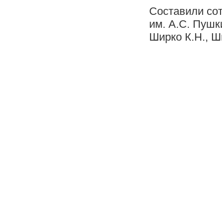
Составили со
им. А.С. Пушк
Ширко К.Н., Ш