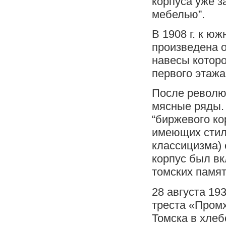
корпуса уже з
мебелью”.
В 1908 г. к ю
произведена 
навесы котор
первого этажа
После революц
мясные ряды. 
“биржевого ко
имеющих стил
классицизма) 
корпус был вк
томских памят
28 августа 19
треста «Промх
Томска в хлеб