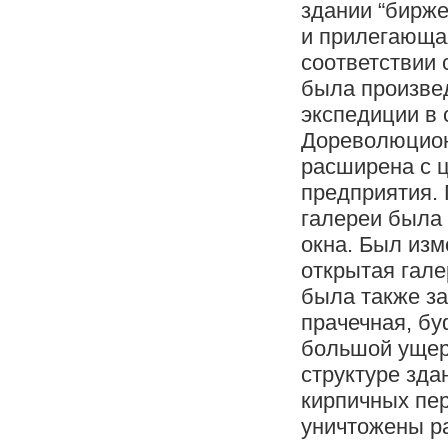
здании “бирже
и прилегающая
соответствии 
была произве
экспедиции в 
Дореволюцион
расширена с 
предприятия. 
галереи была
окна. Был изм
открытая гале
была также з
прачечная, бу
большой ущер
структуре зда
кирпичных пер
уничтожены р