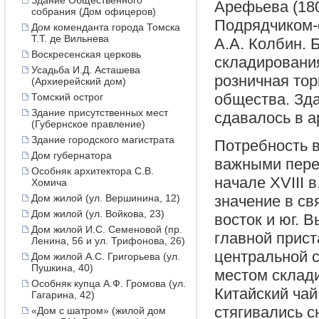
Здание Общественного
Арефьева (180
собрания (Дом офицеров)
Подрядчиком-
Дом коменданта города Томска
Т.Т. де Вильнева
А.А. Колбин. 
Воскресенская церковь
складирования
Усадьба И.Д. Асташева
розничная тор
(Архиерейский дом)
общества. Зда
Томский острог
Здание присутственных мест
сдавалось в а
(Губернское правление)
Здание городского магистрата
Потребность 
Дом губернатора
важными пере
Особняк архитектора С.В.
начале XVIII 
Хомича
Дом жилой (ул. Вершинина, 12)
значение в св
Дом жилой (ул. Войкова, 23)
восток и юг. 
Дом жилой И.С. Семеновой (пр.
главной прист
Ленина, 56 и ул. Трифонова, 26)
центральной с
Дом жилой А.С. Григорьева (ул.
Пушкина, 40)
местом склади
Особняк купца А.Ф. Громова (ул.
Китайский чай
Гагарина, 42)
стягивались с
«Дом с шатром» (жилой дом