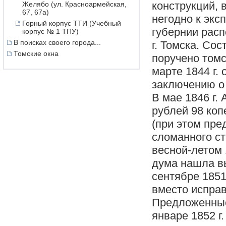
конструкций, в
Желябо (ул. Красноармейская,
67, 67а)
негодно к экс
Горный корпус ТТИ (Учебный
губернии рас
корпус № 1 ТПУ)
В поисках своего города...
г. Томска. Со
Томские окна
поручено томс
марте 1844 г.
заключению о
В мае 1846 г.
рублей 98 коп
(при этом пре
сломанного ст
весной-летом 
дума нашла вы
сентябре 1851
вместо исправ
Предложенные
январе 1852 г