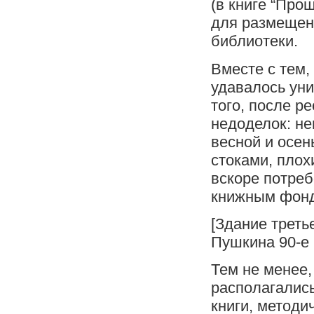
(в книге “Про
для размещен
библиотеки.
Вместе с тем,
удавалось ун
того, после р
недоделок: не
весной и осе
стоками, плох
вскоре потре
книжным фонд
[Здание треть
Пушкина 90-е г
Тем не менее,
располагались
книги, методи