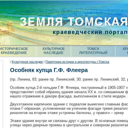
ИСТОРИЧЕСКОЕ
КУЛЬТУРНОЕ
ТОМСК
КР
КРАЕВЕДЕНИЕ
НАСЛЕДИЕ
ЛИТЕРАТУРНЫЙ
/
Культурное наследие
/
Памятники истории и архитектуры г.Томска
Особняк купца Г.Ф. Флеера
(пр. Ленина, 83; ранее пр. Ленинский, 30; ранее пр. Ленинский, 32;
Особняк купца 2-й гильдии Г.Ф. Флеера, построенный в 1905-1907 гг
представляет собой образец здания начала XX в. со смешанным 
нашло отражение в декоре фасада, выполненном в стиле модерн.
Двухэтажное кирпичное здание с подвалом вынесено главным фа
плана Г-образная, усложненная на уличном фасаде тремя ризалита
ризалитов на втором этаже устроены балконы, у правого – эркер
Этажи здания внутри не связаны друг с другом. В основные помещ
улицы через дверные проемы в центральном и северном ризалита