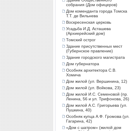
Здание Общественного
собрания (Дом офицеров)
Дом коменданта города Томска
Т.Т. де Вильнева
Воскресенская церковь
Усадьба И.Д. Асташева
(Архиерейский дом)
Томский острог
Здание присутственных мест
(Губернское правление)
Здание городского магистрата
Дом губернатора
Особняк архитектора С.В.
Хомича
Дом жилой (ул. Вершинина, 12)
Дом жилой (ул. Войкова, 23)
Дом жилой И.С. Семеновой (пр.
Ленина, 56 и ул. Трифонова, 26)
Дом жилой А.С. Григорьева (ул.
Пушкина, 40)
Особняк купца А.Ф. Громова (ул.
Гагарина, 42)
«Дом с шатром» (жилой дом