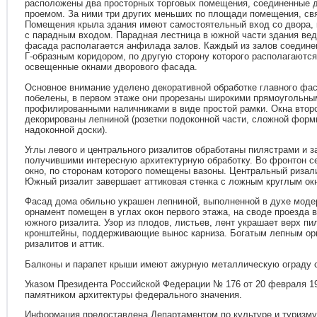
расположены два просторных торговых помещения, соединенные 
проемом. За ними три других меньших по площади помещения, с
Помещения крыла здания имеют самостоятельный вход со двора, 
с парадным входом. Парадная лестница в южной части здания веде
фасада располагается анфилада залов. Каждый из залов соедин
Г-образным коридором, по другую сторону которого располагаютс
освещенные окнами дворового фасада.
Основное внимание уделено декоративной обработке главного фас
побелены, в первом этаже они прорезаны широкими прямоугольны
профилированными наличниками в виде простой рамки. Окна второ
декорированы лепниной (розетки подоконной части, сложной форм
надоконной доски).
Углы левого и центрального ризалитов обработаны пилястрами и
получившими интересную архитектурную обработку. Во фронтон се
окно, по сторонам которого помещены вазоны. Центральный риза
Южный ризалит завершает аттиковая стенка с ложным круглым ок
Фасад дома обильно украшен лепниной, выполненной в духе моде
орнамент помещен в углах окон первого этажа, на своде проезда в
южного ризалита. Узор из плодов, листьев, лент украшает верх пи
кронштейны, поддерживающие вынос карниза. Богатым лепным о
ризалитов и аттик.
Балконы и парапет крыши имеют ажурную металлическую ограду с
Указом Президента Российской Федерации № 176 от 20 февраля 19
памятником архитектуры федерального значения.
Информация предоставлена Департаментом по культуре и туризму