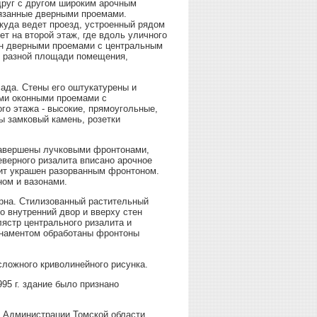
друг с другом широким арочным
вязанные дверными проемами.
куда ведет проезд, устроенный рядом
т на второй этаж, где вдоль уличного
ен дверными проемами с центральным
я разной площади помещения,
ада. Стены его оштукатурены и
ми оконными проемами с
го этажа - высокие, прямоугольные,
ы замковый камень, розетки
 завершены лучковыми фронтонами,
верного ризалита вписано арочное
лит украшен разорванным фронтоном.
ном и вазонами.
рна. Стилизованный растительный
о внутренний двор и вверху стен
лястр центрального ризалита и
рнаментом обработаны фронтоны
ложного криволинейного рисунка.
95 г. здание было признано
 Администрации Томской области.