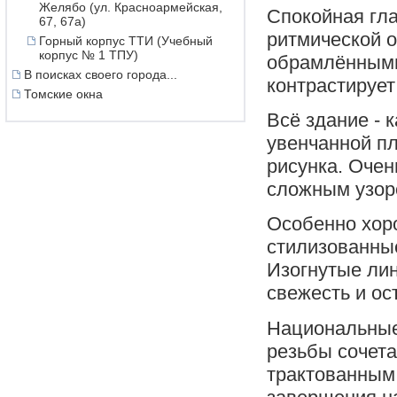
Желябо (ул. Красноармейская,
Спокойная гла
67, 67а)
ритмической 
Горный корпус ТТИ (Учебный
корпус № 1 ТПУ)
обрамлёнными
В поисках своего города...
контрастирует
Томские окна
Всё здание - 
увенчанной п
рисунка. Очен
сложным узор
Особенно хор
стилизованны
Изогнутые ли
свежесть и ос
Национальные
резьбы сочета
трактованным