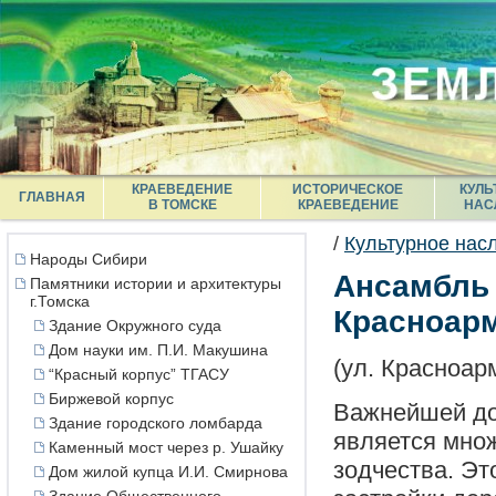
КРАЕВЕДЕНИЕ
ИСТОРИЧЕСКОЕ
КУЛЬ
ГЛАВНАЯ
В ТОМСКЕ
КРАЕВЕДЕНИЕ
НАС
/
Культурное нас
Народы Сибири
Ансамбль 
Памятники истории и архитектуры
г.Томска
Красноарм
Здание Окружного суда
Дом науки им. П.И. Макушина
(ул. Красноарм
“Красный корпус” ТГАСУ
Биржевой корпус
Важнейшей до
Здание городского ломбарда
является мно
Каменный мост через р. Ушайку
зодчества. Эт
Дом жилой купца И.И. Смирнова