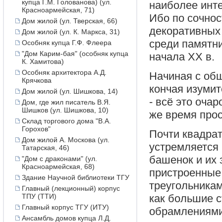
купца Г.М. Голованова) (ул.
наиболее инт
Красноармейская, 71)
Ибо по сочнос
Дом жилой (ул. Тверская, 66)
декоративных 
Дом жилой (ул. К. Маркса, 31)
среди памятни
Особняк купца Г.Ф. Флеера
"Дом Карим-бая" (особняк купца
начала XX в.
К. Хамитова)
Особняк архитектора А.Д.
Начиная с общ
Крячкова
кончая изуми
Дом жилой (ул. Шишкова, 14)
- всё это оча
Дом, где жил писатель В.Я.
Шишков (ул. Шишкова, 10)
же время про
Склад торгового дома "В.А.
Горохов"
Почти квадрат
Дом жилой А. Москова (ул.
устремляется
Татарская, 46)
башенок и их 
"Дом с драконами" (ул.
Красноармейская, 68)
пристроенные
Здание Научной библиотеки ТГУ
треугольника
Главный (лекционный) корпус
ТПУ (ТТИ)
как большие 
Главный корпус ТГУ (ИТУ)
обрамлениями,
Ансамбль домов купца Л.Д.