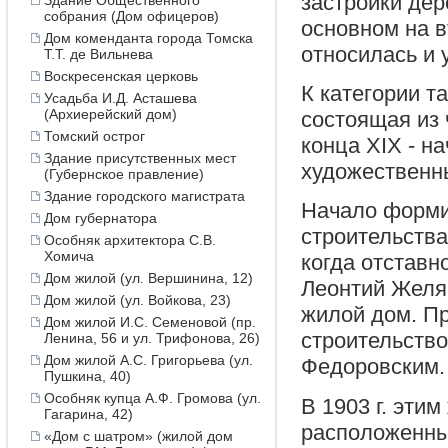
застройки дер
Здание Общественного
собрания (Дом офицеров)
основном на в
Дом коменданта города Томска
относилась и 
Т.Т. де Вильнева
Воскресенская церковь
К категории т
Усадьба И.Д. Асташева
(Архиерейский дом)
состоящая из
Томский острог
конца XIX - н
Здание присутственных мест
художественн
(Губернское правление)
Здание городского магистрата
Начало форми
Дом губернатора
строительства
Особняк архитектора С.В.
Хомича
когда отставн
Дом жилой (ул. Вершинина, 12)
Леонтий Желя
Дом жилой (ул. Войкова, 23)
жилой дом. Пр
Дом жилой И.С. Семеновой (пр.
строительство
Ленина, 56 и ул. Трифонова, 26)
Дом жилой А.С. Григорьева (ул.
Федоровским.
Пушкина, 40)
Особняк купца А.Ф. Громова (ул.
В 1903 г. эти
Гагарина, 42)
расположенны
«Дом с шатром» (жилой дом