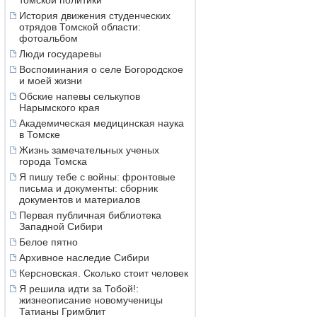
томской политики
История движения студенческих
отрядов Томской области:
фотоальбом
Люди государевы
Воспоминания о селе Богородское
и моей жизни
Обские напевы селькупов
Нарымского края
Академическая медицинская наука
в Томске
Жизнь замечательных ученых
города Томска
Я пишу тебе с войны: фронтовые
письма и документы: сборник
документов и материалов
Первая публичная библиотека
Западной Сибири
Белое пятно
Архивное наследие Сибири
Керсновская. Сколько стоит человек
Я решила идти за Тобой!:
жизнеописание новомученицы
Татианы Гримблит