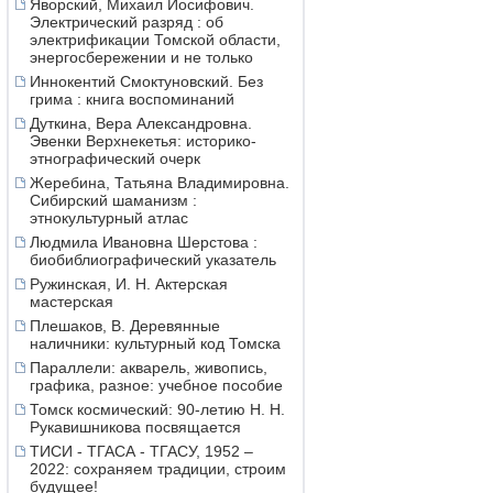
Яворский, Михаил Иосифович.
Электрический разряд : об
электрификации Томской области,
энергосбережении и не только
Иннокентий Смоктуновский. Без
грима : книга воспоминаний
Дуткина, Вера Александровна.
Эвенки Верхнекетья: историко-
этнографический очерк
Жеребина, Татьяна Владимировна.
Сибирский шаманизм :
этнокультурный атлас
Людмила Ивановна Шерстова :
биобиблиографический указатель
Ружинская, И. Н. Актерская
мастерская
Плешаков, В. Деревянные
наличники: культурный код Томска
Параллели: акварель, живопись,
графика, разное: учебное пособие
Томск космический: 90-летию Н. Н.
Рукавишникова посвящается
ТИСИ - ТГАСА - ТГАСУ, 1952 –
2022: сохраняем традиции, строим
будущее!