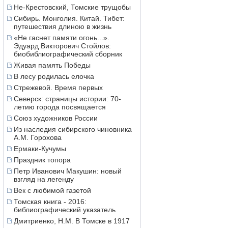
Не-Крестовский, Томские трущобы
Сибирь. Монголия. Китай. Тибет:
путешествия длиною в жизнь
«Не гаснет памяти огонь...».
Эдуард Викторович Стойлов:
биобиблиографический сборник
Живая память Победы
В лесу родилась елочка
Стрежевой. Время первых
Северск: страницы истории: 70-
летию города посвящается
Союз художников России
Из наследия сибирского чиновника
А.М. Горохова
Ермаки-Кучумы
Праздник топора
Петр Иванович Макушин: новый
взгляд на легенду
Век с любимой газетой
Томская книга - 2016:
библиографический указатель
Дмитриенко, Н.М. В Томске в 1917