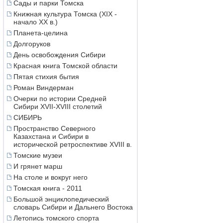
Сады и парки Томска
Книжная культура Томска (XIX -
начало XX в.)
Планета-целина
Долгоруков
День освобождения Сибири
Красная книга Томской области
Пятая стихия бытия
Роман Виндерман
Очерки по истории Средней
Сибири XVII-XVIII столетий
СИБИРЬ
Пространство Северного
Казахстана и Сибири в
исторической ретроспективе XVIII в.
Томские музеи
И грянет марш
На столе и вокруг него
Томская книга - 2011
Большой энциклопедический
словарь Сибири и Дальнего Востока
Летопись томского спорта