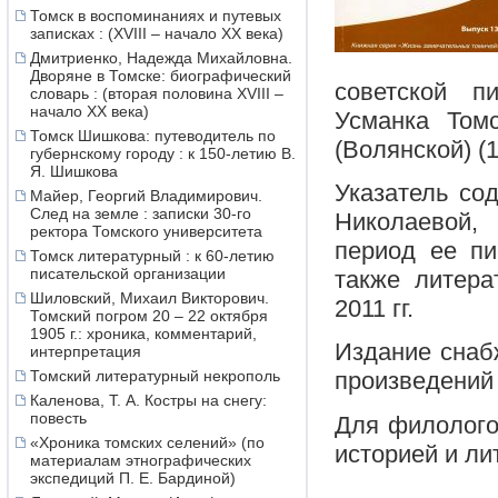
Томск в воспоминаниях и путевых
записках : (XVIII – начало XX века)
Дмитриенко, Надежда Михайловна.
Дворяне в Томске: биографический
советской п
словарь : (вторая половина XVIII –
начало XX века)
Усманка Том
Томск Шишкова: путеводитель по
(Волянской) (1
губернскому городу : к 150-летию В.
Я. Шишкова
Указатель сод
Майер, Георгий Владимирович.
След на земле : записки 30-го
Николаевой,
ректора Томского университета
период ее пи
Томск литературный : к 60-летию
писательской организации
также литера
Шиловский, Михаил Викторович.
2011 гг.
Томский погром 20 – 22 октября
1905 г.: хроника, комментарий,
Издание снаб
интерпретация
Томский литературный некрополь
произведений 
Каленова, Т. А. Костры на снегу:
повесть
Для филолого
«Хроника томских селений» (по
историей и ли
материалам этнографических
экспедиций П. Е. Бардиной)