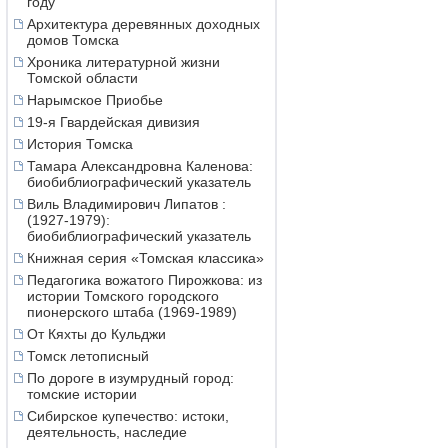
году
Архитектура деревянных доходных
домов Томска
Хроника литературной жизни
Томской области
Нарымское Приобье
19-я Гвардейская дивизия
История Томска
Тамара Александровна Каленова:
биобиблиографический указатель
Виль Владимирович Липатов :
(1927-1979):
биобиблиографический указатель
Книжная серия «Томская классика»
Педагогика вожатого Пирожкова: из
истории Томского городского
пионерского штаба (1969-1989)
От Кяхты до Кульджи
Томск летописный
По дороге в изумрудный город:
томские истории
Сибирское купечество: истоки,
деятельность, наследие