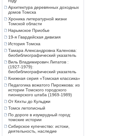
году
Архитектура деревянных доходных
домов Томска
Хроника литературной жизни
Томской области
Нарымское Приобье
19-я Гвардейская дивизия
История Томска
Тамара Александровна Каленова:
биобиблиографический указатель
Виль Владимирович Липатов :
(1927-1979):
биобиблиографический указатель
Книжная серия «Томская классика»
Педагогика вожатого Пирожкова: из
истории Томского городского
пионерского штаба (1969-1989)
От Кяхты до Кульджи
Томск летописный
По дороге в изумрудный город:
томские истории
Сибирское купечество: истоки,
деятельность, наследие