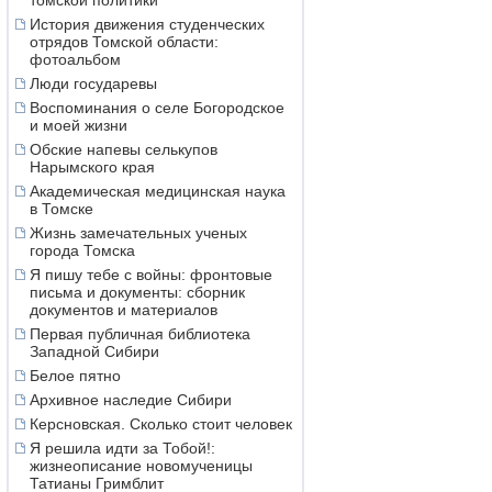
томской политики
История движения студенческих
отрядов Томской области:
фотоальбом
Люди государевы
Воспоминания о селе Богородское
и моей жизни
Обские напевы селькупов
Нарымского края
Академическая медицинская наука
в Томске
Жизнь замечательных ученых
города Томска
Я пишу тебе с войны: фронтовые
письма и документы: сборник
документов и материалов
Первая публичная библиотека
Западной Сибири
Белое пятно
Архивное наследие Сибири
Керсновская. Сколько стоит человек
Я решила идти за Тобой!:
жизнеописание новомученицы
Татианы Гримблит