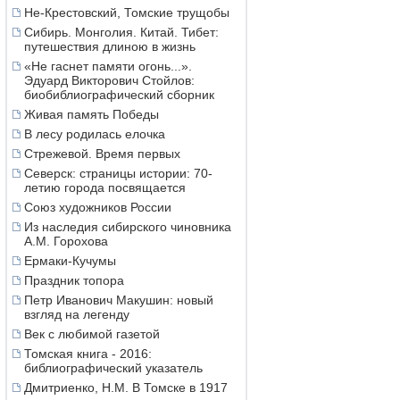
Не-Крестовский, Томские трущобы
Сибирь. Монголия. Китай. Тибет:
путешествия длиною в жизнь
«Не гаснет памяти огонь...».
Эдуард Викторович Стойлов:
биобиблиографический сборник
Живая память Победы
В лесу родилась елочка
Стрежевой. Время первых
Северск: страницы истории: 70-
летию города посвящается
Союз художников России
Из наследия сибирского чиновника
А.М. Горохова
Ермаки-Кучумы
Праздник топора
Петр Иванович Макушин: новый
взгляд на легенду
Век с любимой газетой
Томская книга - 2016:
библиографический указатель
Дмитриенко, Н.М. В Томске в 1917