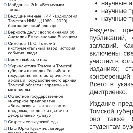
научные и
Майданюк, Э.К. «Без музыки –
научные т
тоска»
Ведущие ученые НИИ кардиологии
научные т
Томского НИМЦ (1980 – 2020) :
биографический словарь
Разделы пре
Верность делу : воспоминания об
публикаций,
Анатолии Емельяновиче Высоцком
Симонов, П. С. Томский
заглавий. К
инструментальный завод: история,
включены св
события, люди
Время выбрало нас
участии в кол
Журналистика Томска и Томской
изданиях; с
губернии в фондах Российского
конференций;
государственного исторического
архива и Государственного архива
Всего в указ
Томской области : справочные
материалы
Дмитриенко.
Областное государственное
унитарное предприятие
Издание пред
«Бакчарское» : каталог сортов
Томской губер
плодовых, ягодных и цветочно-
декоративных культур
оно также б
Секреты селькупской еды
студентам вуз
Наш Юрий Кузьмич: легенда