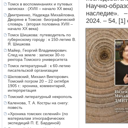
Томск в воспоминаниях и путевых
Научно-обр
записках : (XVIII – начало XX века)
наследие». –
Дмитриенко, Надежда Михайловна.
Дворяне в Томске: биографический
2024. – 54, [1] 
словарь : (вторая половина XVIII –
начало XX века)
Томск Шишкова: путеводитель по
губернскому городу : к 150-летию В.
Я. Шишкова
Майер, Георгий Владимирович.
След на земле : записки 30-го
ректора Томского университета
Томск литературный : к 60-летию
писательской организации
Шиловский, Михаил Викторович.
Томский погром 20 – 22 октября
1905 г.: хроника, комментарий,
интерпретация
Томский литературный некрополь
Каленова, Т. А. Костры на снегу:
повесть
«Хроника томских селений» (по
материалам этнографических
экспедиций П. Е. Бардиной)