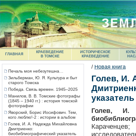
КРАЕВЕДЕНИЕ
ИСТОРИЧЕСКОЕ
КУЛЬ
ГЛАВНАЯ
В ТОМСКЕ
КРАЕВЕДЕНИЕ
НАС
/
Новая книга
Печаль моя небезутешна…
Голев, И.
Зильберман, Ю. Я. Культура и быт
старого Томска
Дмитриен
Победа. Связь времен. 1945–2025
указатель
Манилов, В. В. Томские фотографы
(1845 – 1940 гг.) : история томской
фотографии
Голев, И.
Яворский, Борис Иосифович. Тем,
кого люблю!-2 : истории в альбом
биобиблиогр
Голев, И. А. Надежда Михайловна
Караченцев
Дмитриенко:
исследовател
биобиблиографический указатель