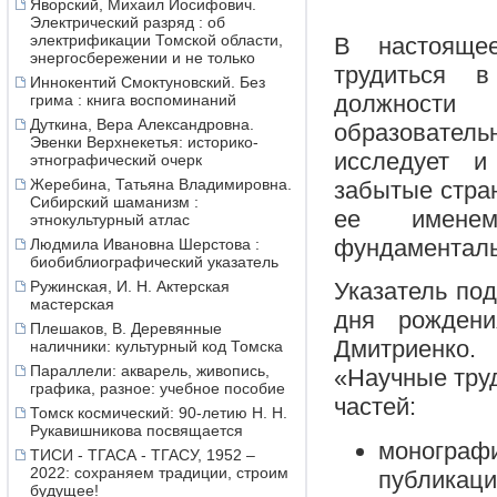
Яворский, Михаил Иосифович.
Электрический разряд : об
электрификации Томской области,
В настояще
энергосбережении и не только
трудиться в
Иннокентий Смоктуновский. Без
должности 
грима : книга воспоминаний
Дуткина, Вера Александровна.
образователь
Эвенки Верхнекетья: историко-
исследует и
этнографический очерк
Жеребина, Татьяна Владимировна.
забытые стран
Сибирский шаманизм :
ее именем
этнокультурный атлас
фундаменталь
Людмила Ивановна Шерстова :
биобиблиографический указатель
Ружинская, И. Н. Актерская
Указатель по
мастерская
дня рождени
Плешаков, В. Деревянные
Дмитриенко.
наличники: культурный код Томска
Параллели: акварель, живопись,
«Научные труд
графика, разное: учебное пособие
частей:
Томск космический: 90-летию Н. Н.
Рукавишникова посвящается
монографи
ТИСИ - ТГАСА - ТГАСУ, 1952 –
2022: сохраняем традиции, строим
публикац
будущее!