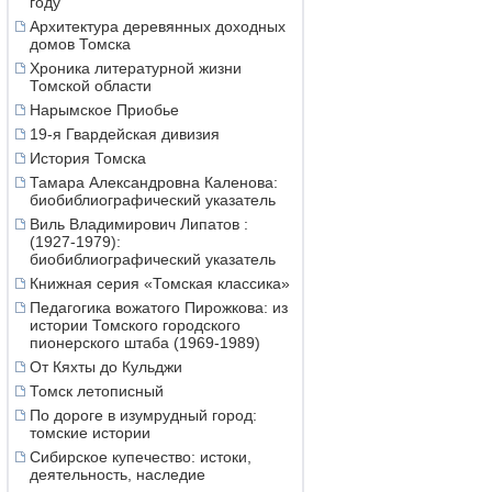
году
Архитектура деревянных доходных
домов Томска
Хроника литературной жизни
Томской области
Нарымское Приобье
19-я Гвардейская дивизия
История Томска
Тамара Александровна Каленова:
биобиблиографический указатель
Виль Владимирович Липатов :
(1927-1979):
биобиблиографический указатель
Книжная серия «Томская классика»
Педагогика вожатого Пирожкова: из
истории Томского городского
пионерского штаба (1969-1989)
От Кяхты до Кульджи
Томск летописный
По дороге в изумрудный город:
томские истории
Сибирское купечество: истоки,
деятельность, наследие