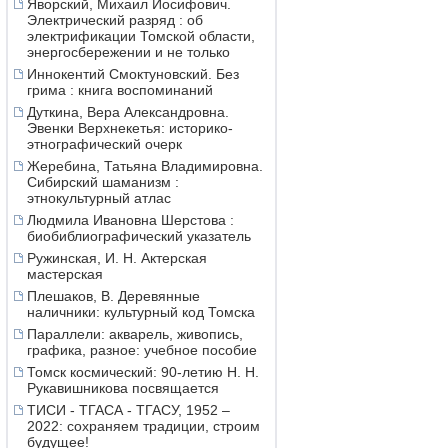
Яворский, Михаил Иосифович.
Электрический разряд : об
электрификации Томской области,
энергосбережении и не только
Иннокентий Смоктуновский. Без
грима : книга воспоминаний
Дуткина, Вера Александровна.
Эвенки Верхнекетья: историко-
этнографический очерк
Жеребина, Татьяна Владимировна.
Сибирский шаманизм :
этнокультурный атлас
Людмила Ивановна Шерстова :
биобиблиографический указатель
Ружинская, И. Н. Актерская
мастерская
Плешаков, В. Деревянные
наличники: культурный код Томска
Параллели: акварель, живопись,
графика, разное: учебное пособие
Томск космический: 90-летию Н. Н.
Рукавишникова посвящается
ТИСИ - ТГАСА - ТГАСУ, 1952 –
2022: сохраняем традиции, строим
будущее!