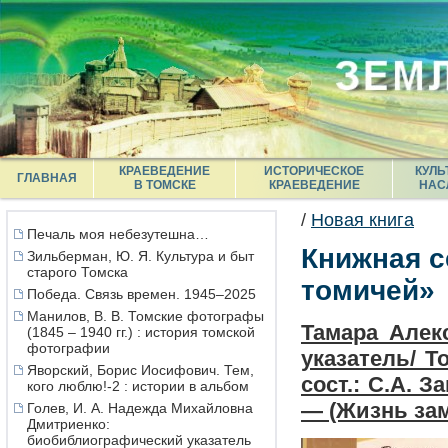
КРАЕВЕДЕНИЕ
ИСТОРИЧЕСКОЕ
КУЛЬ
ГЛАВНАЯ
В ТОМСКЕ
КРАЕВЕДЕНИЕ
НАС
/
Новая книга
Печаль моя небезутешна…
Книжная с
Зильберман, Ю. Я. Культура и быт
старого Томска
томичей»
Победа. Связь времен. 1945–2025
Манилов, В. В. Томские фотографы
Тамара Алек
(1845 – 1940 гг.) : история томской
фотографии
указатель/ То
Яворский, Борис Иосифович. Тем,
сост.: С.А. 
кого люблю!-2 : истории в альбом
— (Жизнь зам
Голев, И. А. Надежда Михайловна
Дмитриенко:
биобиблиографический указатель