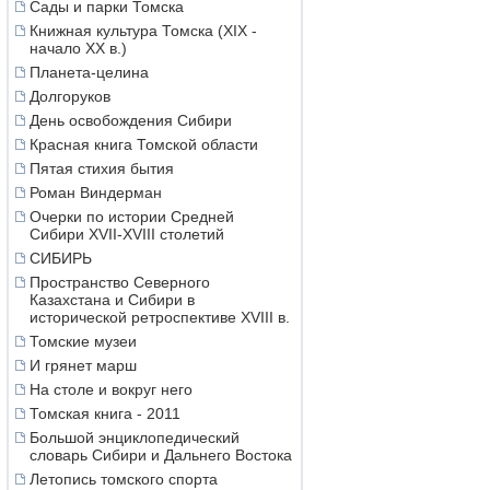
Сады и парки Томска
Книжная культура Томска (XIX -
начало XX в.)
Планета-целина
Долгоруков
День освобождения Сибири
Красная книга Томской области
Пятая стихия бытия
Роман Виндерман
Очерки по истории Средней
Сибири XVII-XVIII столетий
СИБИРЬ
Пространство Северного
Казахстана и Сибири в
исторической ретроспективе XVIII в.
Томские музеи
И грянет марш
На столе и вокруг него
Томская книга - 2011
Большой энциклопедический
словарь Сибири и Дальнего Востока
Летопись томского спорта