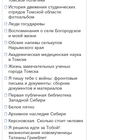
томской политики
История движения студенческих
отрядов Томской области:
фотоальбом
Люди государевы
Воспоминания о селе Богородское
и моей жизни
Обские напевы селькупов
Нарымского края
Академическая медицинская наука
в Томске
Жизнь замечательных ученых
города Томска
Я пишу тебе с войны: фронтовые
письма и документы: сборник
документов и материалов
Первая публичная библиотека
Западной Сибири
Белое пятно
Архивное наследие Сибири
Керсновская. Сколько стоит человек
Я решила идти за Тобой!:
жизнеописание новомученицы
Татианы Гримблит