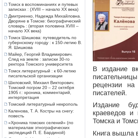
Томск в воспоминаниях и путевых
записках : (XVIII – начало XX века)
Дмитриенко, Надежда Михайловна.
Дворяне в Томске: биографический
словарь : (вторая половина XVIII –
начало XX века)
Томск Шишкова: путеводитель по
губернскому городу : к 150-летию В.
Я. Шишкова
Майер, Георгий Владимирович.
След на земле : записки 30-го
ректора Томского университета
В издание вк
Томск литературный : к 60-летию
писательницы,
писательской организации
Шиловский, Михаил Викторович.
рецензии на
Томский погром 20 – 22 октября
писателей.
1905 г.: хроника, комментарий,
интерпретация
Издание бу
Томский литературный некрополь
Каленова, Т. А. Костры на снегу:
краеведов и 
повесть
Томска и Томс
«Хроника томских селений» (по
материалам этнографических
Книга вышла в
экспедиций П. Е. Бардиной)