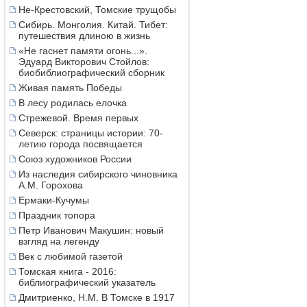
Не-Крестовский, Томские трущобы
Сибирь. Монголия. Китай. Тибет:
путешествия длиною в жизнь
«Не гаснет памяти огонь...».
Эдуард Викторович Стойлов:
биобиблиографический сборник
Живая память Победы
В лесу родилась елочка
Стрежевой. Время первых
Северск: страницы истории: 70-
летию города посвящается
Союз художников России
Из наследия сибирского чиновника
А.М. Горохова
Ермаки-Кучумы
Праздник топора
Петр Иванович Макушин: новый
взгляд на легенду
Век с любимой газетой
Томская книга - 2016:
библиографический указатель
Дмитриенко, Н.М. В Томске в 1917