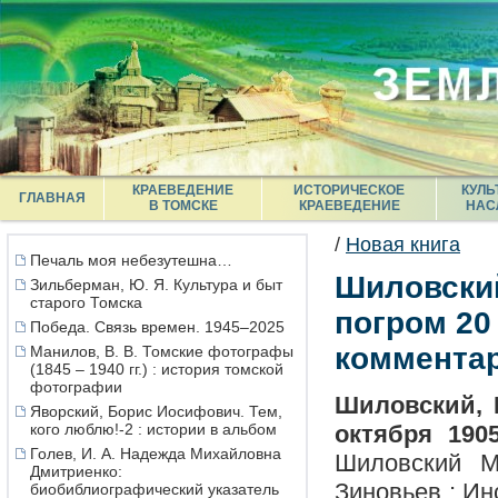
КРАЕВЕДЕНИЕ
ИСТОРИЧЕСКОЕ
КУЛЬ
ГЛАВНАЯ
В ТОМСКЕ
КРАЕВЕДЕНИЕ
НАС
/
Новая книга
Печаль моя небезутешна…
Шиловский
Зильберман, Ю. Я. Культура и быт
старого Томска
погром 20 
Победа. Связь времен. 1945–2025
комментар
Манилов, В. В. Томские фотографы
(1845 – 1940 гг.) : история томской
фотографии
Шиловский, 
Яворский, Борис Иосифович. Тем,
кого люблю!-2 : истории в альбом
октября 1905
Голев, И. А. Надежда Михайловна
Шиловский М
Дмитриенко:
Зиновьев ; Ин
биобиблиографический указатель