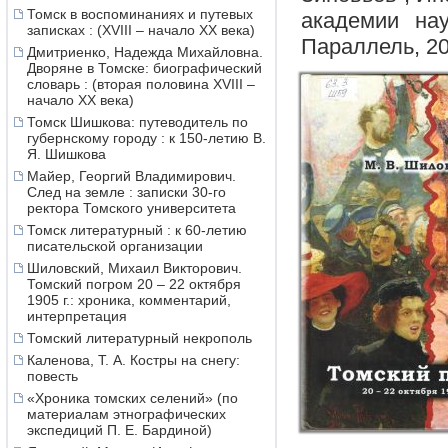
Томск в воспоминаниях и путевых
академии нау
записках : (XVIII – начало XX века)
Параллель, 2019
Дмитриенко, Надежда Михайловна.
Дворяне в Томске: биографический
словарь : (вторая половина XVIII –
начало XX века)
Томск Шишкова: путеводитель по
губернскому городу : к 150-летию В.
Я. Шишкова
Майер, Георгий Владимирович.
След на земле : записки 30-го
ректора Томского университета
Томск литературный : к 60-летию
писательской организации
Шиловский, Михаил Викторович.
Томский погром 20 – 22 октября
1905 г.: хроника, комментарий,
интерпретация
Томский литературный некрополь
Каленова, Т. А. Костры на снегу:
повесть
«Хроника томских селений» (по
материалам этнографических
экспедиций П. Е. Бардиной)