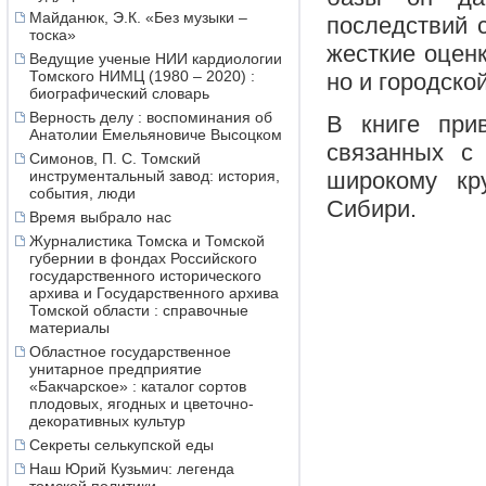
Майданюк, Э.К. «Без музыки –
последствий с
тоска»
жесткие оценк
Ведущие ученые НИИ кардиологии
Томского НИМЦ (1980 – 2020) :
но и городско
биографический словарь
Верность делу : воспоминания об
В книге при
Анатолии Емельяновиче Высоцком
связанных с
Симонов, П. С. Томский
инструментальный завод: история,
широкому кр
события, люди
Сибири.
Время выбрало нас
Журналистика Томска и Томской
губернии в фондах Российского
государственного исторического
архива и Государственного архива
Томской области : справочные
материалы
Областное государственное
унитарное предприятие
«Бакчарское» : каталог сортов
плодовых, ягодных и цветочно-
декоративных культур
Секреты селькупской еды
Наш Юрий Кузьмич: легенда