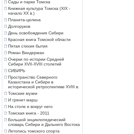
Сады и парки Томска
Книжная культура Томска (XIX -
начало XX в.)
Планета-целина
Долгоруков
День освобождения Сибири
Красная книга Томской области
Пятая стихия бытия
Роман Виндерман
Очерки по истории Средней
Сибири XVII-XVIII столетий
СИБИРЬ
Пространство Северного
Казахстана и Сибири в
исторической ретроспективе XVIII в.
Томские музеи
И грянет марш
На столе и вокруг него
Томская книга - 2011
Большой энциклопедический
словарь Сибири и Дальнего Востока
Летопись томского спорта