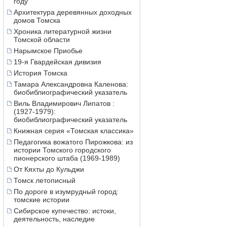
году
Архитектура деревянных доходных
домов Томска
Хроника литературной жизни
Томской области
Нарымское Приобье
19-я Гвардейская дивизия
История Томска
Тамара Александровна Каленова:
биобиблиографический указатель
Виль Владимирович Липатов :
(1927-1979):
биобиблиографический указатель
Книжная серия «Томская классика»
Педагогика вожатого Пирожкова: из
истории Томского городского
пионерского штаба (1969-1989)
От Кяхты до Кульджи
Томск летописный
По дороге в изумрудный город:
томские истории
Сибирское купечество: истоки,
деятельность, наследие