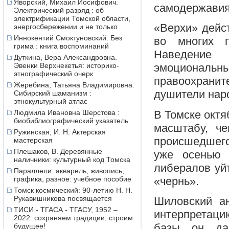
Яворский, Михаил Иосифович.
самодержавия 
Электрический разряд : об
электрификации Томской области,
«Верхи» дейс
энергосбережении и не только
Иннокентий Смоктуновский. Без
во многих г
грима : книга воспоминаний
Наведение 
Дуткина, Вера Александровна.
Эвенки Верхнекетья: историко-
эмоционал
этнографический очерк
правоохранит
Жеребина, Татьяна Владимировна.
душители нар
Сибирский шаманизм :
этнокультурный атлас
В Томске октя
Людмила Ивановна Шерстова :
биобиблиографический указатель
масштабу, че
Ружинская, И. Н. Актерская
происшедшего
мастерская
Плешаков, В. Деревянные
уже осенью 
наличники: культурный код Томска
либералов уйт
Параллели: акварель, живопись,
«чернь».
графика, разное: учебное пособие
Томск космический: 90-летию Н. Н.
Рукавишникова посвящается
Шиловский а
ТИСИ - ТГАСА - ТГАСУ, 1952 –
интерпретацию
2022: сохраняем традиции, строим
базы он да
будущее!