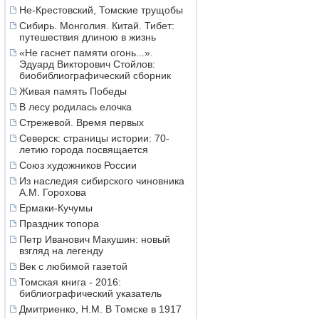
Не-Крестовский, Томские трущобы
Сибирь. Монголия. Китай. Тибет:
путешествия длиною в жизнь
«Не гаснет памяти огонь...».
Эдуард Викторович Стойлов:
биобиблиографический сборник
Живая память Победы
В лесу родилась елочка
Стрежевой. Время первых
Северск: страницы истории: 70-
летию города посвящается
Союз художников России
Из наследия сибирского чиновника
А.М. Горохова
Ермаки-Кучумы
Праздник топора
Петр Иванович Макушин: новый
взгляд на легенду
Век с любимой газетой
Томская книга - 2016:
библиографический указатель
Дмитриенко, Н.М. В Томске в 1917