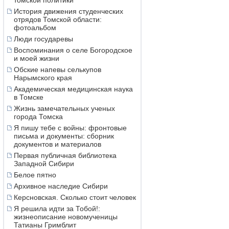
томской политики
История движения студенческих
отрядов Томской области:
фотоальбом
Люди государевы
Воспоминания о селе Богородское
и моей жизни
Обские напевы селькупов
Нарымского края
Академическая медицинская наука
в Томске
Жизнь замечательных ученых
города Томска
Я пишу тебе с войны: фронтовые
письма и документы: сборник
документов и материалов
Первая публичная библиотека
Западной Сибири
Белое пятно
Архивное наследие Сибири
Керсновская. Сколько стоит человек
Я решила идти за Тобой!:
жизнеописание новомученицы
Татианы Гримблит