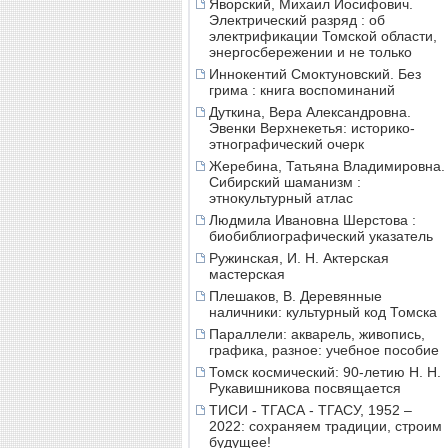
Яворский, Михаил Иосифович.
Электрический разряд : об
электрификации Томской области,
энергосбережении и не только
Иннокентий Смоктуновский. Без
грима : книга воспоминаний
Дуткина, Вера Александровна.
Эвенки Верхнекетья: историко-
этнографический очерк
Жеребина, Татьяна Владимировна.
Сибирский шаманизм :
этнокультурный атлас
Людмила Ивановна Шерстова :
биобиблиографический указатель
Ружинская, И. Н. Актерская
мастерская
Плешаков, В. Деревянные
наличники: культурный код Томска
Параллели: акварель, живопись,
графика, разное: учебное пособие
Томск космический: 90-летию Н. Н.
Рукавишникова посвящается
ТИСИ - ТГАСА - ТГАСУ, 1952 –
2022: сохраняем традиции, строим
будущее!