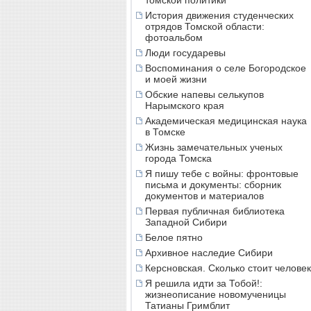
томской политики
История движения студенческих
отрядов Томской области:
фотоальбом
Люди государевы
Воспоминания о селе Богородское
и моей жизни
Обские напевы селькупов
Нарымского края
Академическая медицинская наука
в Томске
Жизнь замечательных ученых
города Томска
Я пишу тебе с войны: фронтовые
письма и документы: сборник
документов и материалов
Первая публичная библиотека
Западной Сибири
Белое пятно
Архивное наследие Сибири
Керсновская. Сколько стоит человек
Я решила идти за Тобой!:
жизнеописание новомученицы
Татианы Гримблит