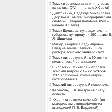
Томск в воспоминаниях и путевых
записках : (XVIII – начало XX века)
Дмитриенко, Надежда Михайловна.
Дворяне в Томске: биографический
словарь : (вторая половина XVIII –
начало XX века)
Томск Шишкова: путеводитель по
губернскому городу : к 150-летию В.
Я. Шишкова
Майер, Георгий Владимирович.
След на земле : записки 30-го
ректора Томского университета
Томск литературный : к 60-летию
писательской организации
Шиловский, Михаил Викторович.
Томский погром 20 – 22 октября
1905 г.: хроника, комментарий,
интерпретация
Томский литературный некрополь
Каленова, Т. А. Костры на снегу:
повесть
«Хроника томских селений» (по
материалам этнографических
экспедиций П. Е. Бардиной)