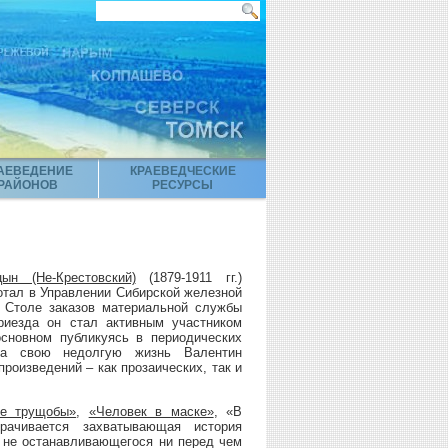
АЕВЕДЕНИЕ
КРАЕВЕДЧЕСКИЕ
РАЙОНОВ
РЕСУРСЫ
ын (Не-Крестовский)
(1879-1911 гг.)
ботал в Управлении Сибирской железной
в Столе заказов материальной службы
риезда он стал активным участником
основном публикуясь в периодических
 За свою недолгую жизнь Валентин
роизведений – как прозаических, так и
ие трущобы»
,
«Человек в маске»
, «В
рачивается захватывающая история
, не останавливающегося ни перед чем