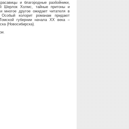
красавицы и благородные разбойники,
ий Шерлок Холмс, тайные притоны и
и многое другое ожидает читателя в
. Особый колорит романам придают
Томской губернии начала ХХ века –
ска (Новосибирска).
ри.