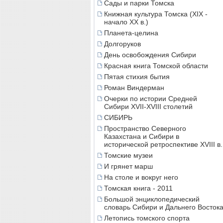
Сады и парки Томска
Книжная культура Томска (XIX -
начало XX в.)
Планета-целина
Долгоруков
День освобождения Сибири
Красная книга Томской области
Пятая стихия бытия
Роман Виндерман
Очерки по истории Средней
Сибири XVII-XVIII столетий
СИБИРЬ
Пространство Северного
Казахстана и Сибири в
исторической ретроспективе XVIII в.
Томские музеи
И грянет марш
На столе и вокруг него
Томская книга - 2011
Большой энциклопедический
словарь Сибири и Дальнего Восток
Летопись томского спорта