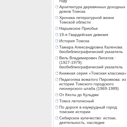
году
Архитектура деревянных доходных
домов Томска
Хроника литературной жизни
Томской области
Нарымское Приобье
19-я Гвардейская дивизия
История Томска
Тамара Александровна Каленова:
биобиблиографический указатель
Виль Владимирович Липатов :
(1927-1979):
биобиблиографический указатель
Книжная серия «Томская классика»
Педагогика вожатого Пирожкова: из
истории Томского городского
пионерского штаба (1969-1989)
От Кяхты до Кульджи
Томск летописный
По дороге в изумрудный город:
томские истории
Сибирское купечество: истоки,
деятельность, наследие