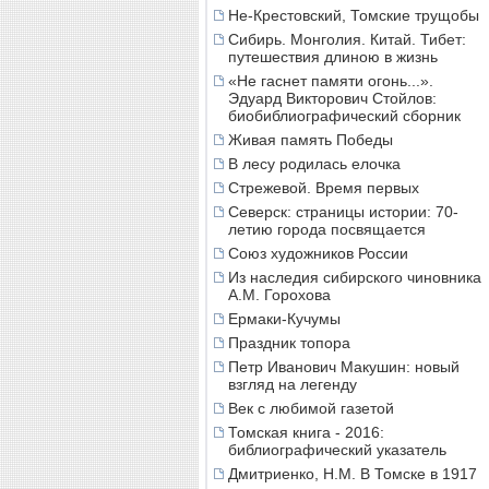
Не-Крестовский, Томские трущобы
Сибирь. Монголия. Китай. Тибет:
путешествия длиною в жизнь
«Не гаснет памяти огонь...».
Эдуард Викторович Стойлов:
биобиблиографический сборник
Живая память Победы
В лесу родилась елочка
Стрежевой. Время первых
Северск: страницы истории: 70-
летию города посвящается
Союз художников России
Из наследия сибирского чиновника
А.М. Горохова
Ермаки-Кучумы
Праздник топора
Петр Иванович Макушин: новый
взгляд на легенду
Век с любимой газетой
Томская книга - 2016:
библиографический указатель
Дмитриенко, Н.М. В Томске в 1917