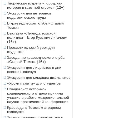
Творческая встреча «Городская
история в газетной строке» (12+)
Экскурсия для ветеранов
педагогического труда
В краеведческом клубе «Старый
Томск»
Выставка «Легенда томской
политики – Егор Кузьмич Лигачев»
(16+)
Просветительский урок для
студентов
Заседание краеведческого клуба
«Старый Томск» (16+)
Экскурсия для лицеистов в дни
осенних каникул
Экскурсия для младших школьников
«Уроки памяти» для студентов
Специалист историко-
краеведческого отдела приняла
участие в работе межрегиональной
научно-практической конференции
Краеведы в Томском аграрном
колледже
Томские лицеисты знакомятся с