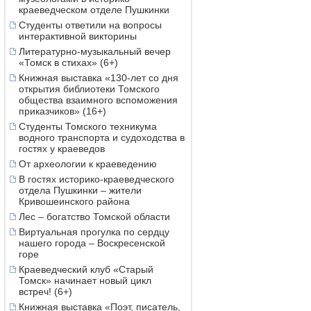
краеведческом отделе Пушкинки
Студенты ответили на вопросы
интерактивной викторины
Литературно-музыкальный вечер
«Томск в стихах» (6+)
Книжная выставка «130-лет со дня
открытия библиотеки Томского
общества взаимного вспоможения
приказчиков» (16+)
Студенты Томского техникума
водного транспорта и судоходства в
гостях у краеведов
От археологии к краеведению
В гостях историко-краеведческого
отдела Пушкинки – жители
Кривошеинского района
Лес – богатство Томской области
Виртуальная прогулка по сердцу
нашего города – Воскресенской
горе
Краеведческий клуб «Старый
Томск» начинает новый цикл
встреч! (6+)
Книжная выставка «Поэт, писатель,