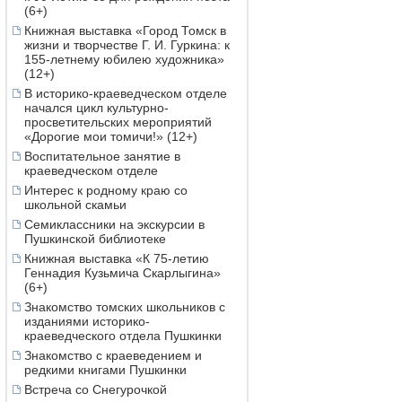
(6+)
Книжная выставка «Город Томск в
жизни и творчестве Г. И. Гуркина: к
155-летнему юбилею художника»
(12+)
В историко-краеведческом отделе
начался цикл культурно-
просветительских мероприятий
«Дорогие мои томичи!» (12+)
Воспитательное занятие в
краеведческом отделе
Интерес к родному краю со
школьной скамьи
Семиклассники на экскурсии в
Пушкинской библиотеке
Книжная выставка «К 75-летию
Геннадия Кузьмича Скарлыгина»
(6+)
Знакомство томских школьников с
изданиями историко-
краеведческого отдела Пушкинки
Знакомство с краеведением и
редкими книгами Пушкинки
Встреча со Снегурочкой