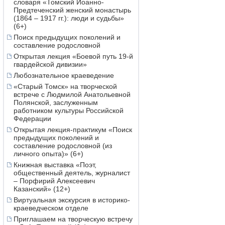
словаря «Томский Иоанно-
Предтеченский женский монастырь
(1864 – 1917 гг.): люди и судьбы»
(6+)
Поиск предыдущих поколений и
составление родословной
Открытая лекция «Боевой путь 19-й
гвардейской дивизии»
Любознательное краеведение
«Старый Томск» на творческой
встрече с Людмилой Анатольевной
Полянской, заслуженным
работником культуры Российской
Федерации
Открытая лекция-практикум «Поиск
предыдущих поколений и
составление родословной (из
личного опыта)» (6+)
Книжная выставка «Поэт,
общественный деятель, журналист
– Порфирий Алексеевич
Казанский» (12+)
Виртуальная экскурсия в историко-
краеведческом отделе
Приглашаем на творческую встречу