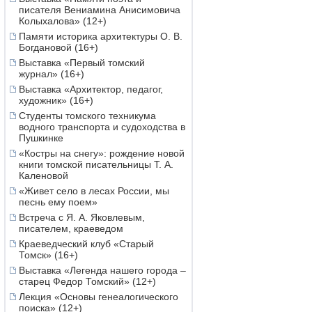
писателя Вениамина Анисимовича
Колыхалова» (12+)
Памяти историка архитектуры О. В.
Богдановой (16+)
Выставка «Первый томский
журнал» (16+)
Выставка «Архитектор, педагог,
художник» (16+)
Студенты томского техникума
водного транспорта и судоходства в
Пушкинке
«Костры на снегу»: рождение новой
книги томской писательницы Т. А.
Каленовой
«Живет село в лесах России, мы
песнь ему поем»
Встреча с Я. А. Яковлевым,
писателем, краеведом
Краеведческий клуб «Старый
Томск» (16+)
Выставка «Легенда нашего города –
старец Федор Томский» (12+)
Лекция «Основы генеалогического
поиска» (12+)