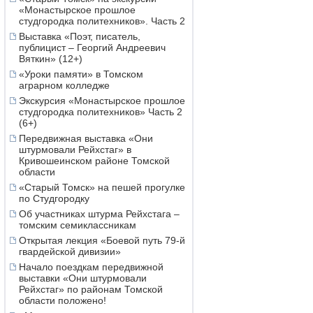
«Монастырское прошлое
студгородка политехников». Часть 2
Выставка «Поэт, писатель,
публицист – Георгий Андреевич
Вяткин» (12+)
«Уроки памяти» в Томском
аграрном колледже
Экскурсия «Монастырское прошлое
студгородка политехников» Часть 2
(6+)
Передвижная выставка «Они
штурмовали Рейхстаг» в
Кривошеинском районе Томской
области
«Старый Томск» на пешей прогулке
по Студгородку
Об участниках штурма Рейхстага –
томским семиклассникам
Открытая лекция «Боевой путь 79-й
гвардейской дивизии»
Начало поездкам передвижной
выставки «Они штурмовали
Рейхстаг» по районам Томской
области положено!