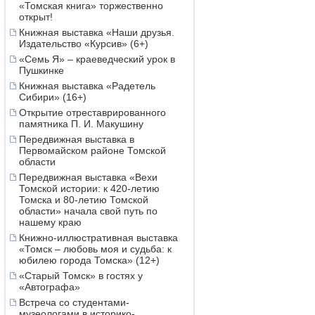
«Томская книга» торжественно
открыт!
Книжная выставка «Наши друзья.
Издательство «Курсив» (6+)
«Семь Я» – краеведческий урок в
Пушкинке
Книжная выставка «Радетель
Сибири» (16+)
Открытие отреставрированного
памятника П. И. Макушину
Передвижная выставка в
Первомайском районе Томской
области
Передвижная выставка «Вехи
Томской истории: к 420-летию
Томска и 80-летию Томской
области» начала свой путь по
нашему краю
Книжно-иллюстративная выставка
«Томск – любовь моя и судьба: к
юбилею города Томска» (12+)
«Старый Томск» в гостях у
«Автографа»
Встреча со студентами-
музеологами в историко-