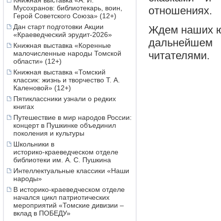
Книжная выставка «А. И.
Мусохранов: библиотекарь, воин,
отношениях.
Герой Советского Союза» (12+)
Дан старт подготовки Акции
Ждем наших юн
«Краеведческий эрудит-2026»
дальнейшем
Книжная выставка «Коренные
малочисленные народы Томской
читателями.
области» (12+)
Книжная выставка «Томский
классик: жизнь и творчество Т. А.
Каленовой» (12+)
Пятиклассники узнали о редких
книгах
Путешествие в мир народов России:
концерт в Пушкинке объединил
поколения и культуры
Школьники в
историко‑краеведческом отделе
библиотеки им. А. С. Пушкина
Интеллектуальные классики «Наши
народы»
В историко-краеведческом отделе
начался цикл патриотических
мероприятий «Томские дивизии –
вклад в ПОБЕДУ»