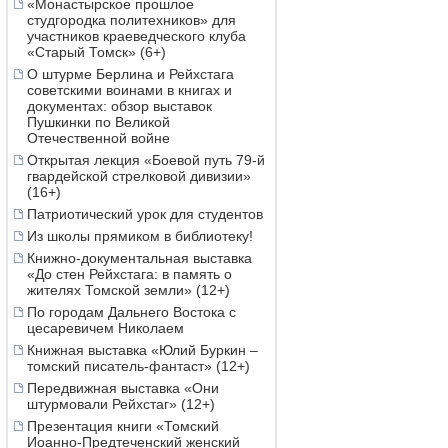
«Монастырское прошлое
студгородка политехников» для
участников краеведческого клуба
«Старый Томск» (6+)
О штурме Берлина и Рейхстага
советскими воинами в книгах и
документах: обзор выставок
Пушкинки по Великой
Отечественной войне
Открытая лекция «Боевой путь 79-й
гвардейской стрелковой дивизии»
(16+)
Патриотический урок для студентов
Из школы прямиком в библиотеку!
Книжно-документальная выставка
«До стен Рейхстага: в память о
жителях Томской земли» (12+)
По городам Дальнего Востока с
цесаревичем Николаем
Книжная выставка «Юлий Буркин –
томский писатель-фантаст» (12+)
Передвижная выставка «Они
штурмовали Рейхстаг» (12+)
Презентация книги «Томский
Иоанно-Предтеченский женский