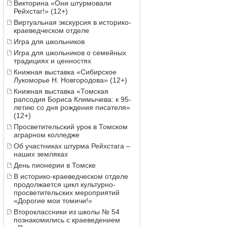
Викторина «Они штурмовали
Рейхстаг!» (12+)
Виртуальная экскурсия в историко-
краеведческом отделе
Игра для школьников
Игра для школьников о семейных
традициях и ценностях
Книжная выставка «Сибирское
Лукоморье Н. Новгородова» (12+)
Книжная выставка «Томская
рапсодия Бориса Климычева: к 95-
летию со дня рождения писателя»
(12+)
Просветительский урок в Томском
аграрном колледже
Об участниках штурма Рейхстага –
наших земляках
День пионерии в Томске
В историко-краеведческом отделе
продолжается цикл культурно-
просветительских мероприятий
«Дорогие мои томичи!»
Второклассники из школы № 54
познакомились с краеведением