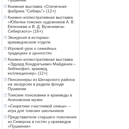
Пушкинки
Книжная выставка «Спичечная
фабрика "Сибирь"» (12+)
Книжно-иллюстративная выставка
«Юбилеи томских художников А. В.
Евтихиева и В. Д. Вучичевича-
Сибирского» (16+)
Экскурсия в историко-
краеведческом отделе
Игровой урок о семейных
традициях и ценностях
Книжно-иллюстративная выставка
«Эдуард Кондратьевич Майданюк –
библиофил, краевед,
коллекционер» (12+)
Пенсионеры из Шегарского района
на экскурсии в редком фонде
Пушкинки
Томские поисковики и краеведы в
Асиновском музее
«Секретики счастливой семьи» –
игра для томских школьников
Представители старшего поколения
из Северска в гостях у краеведов
«Пушкинки»