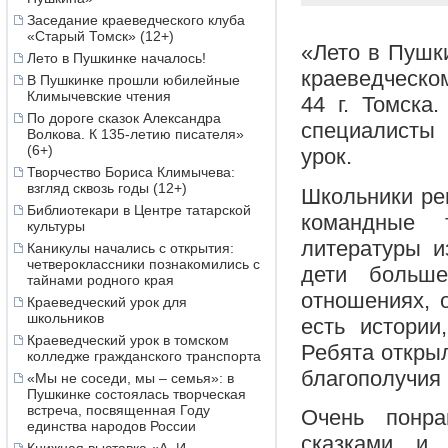
Заседание краеведческого клуба
«Старый Томск» (12+)
«Лето в Пушки
Лето в Пушкинке началось!
краеведческ
В Пушкинке прошли юбилейные
Климычевские чтения
44 г. Томска
По дороге сказок Александра
специалисты
Волкова. К 135-летию писателя»
(6+)
урок.
Творчество Бориса Климычева:
взгляд сквозь годы (12+)
Школьники ре
Библиотекари в Центре татарской
командные 
культуры
литературы и
Каникулы начались с открытия:
четвероклассники познакомились с
дети больш
тайнами родного края
отношениях, о
Краеведческий урок для
школьников
есть истории
Краеведческий урок в томском
Ребята открыл
колледже гражданского транспорта
благополучия 
«Мы не соседи, мы – семья»: в
Пушкинке состоялась творческая
встреча, посвященная Году
Очень понра
единства народов России
сказками и