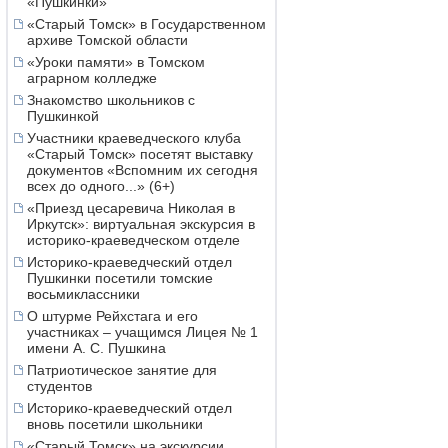
«Пушкинки»
«Старый Томск» в Государственном
архиве Томской области
«Уроки памяти» в Томском
аграрном колледже
Знакомство школьников с
Пушкинкой
Участники краеведческого клуба
«Старый Томск» посетят выставку
документов «Вспомним их сегодня
всех до одного...» (6+)
«Приезд цесаревича Николая в
Иркутск»: виртуальная экскурсия в
историко-краеведческом отделе
Историко-краеведческий отдел
Пушкинки посетили томские
восьмиклассники
О штурме Рейхстага и его
участниках – учащимся Лицея № 1
имени А. С. Пушкина
Патриотическое занятие для
студентов
Историко-краеведческий отдел
вновь посетили школьники
«Старый Томск» на экскурсии