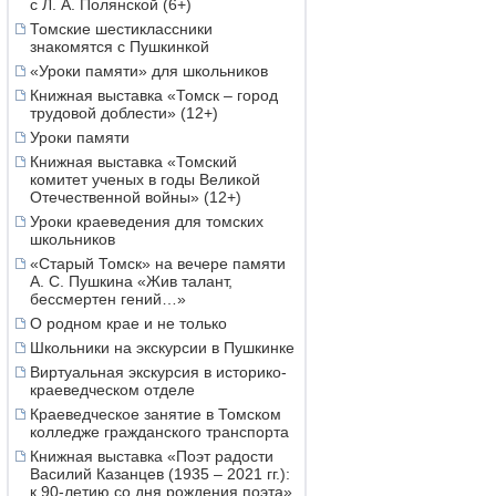
с Л. А. Полянской (6+)
Томские шестиклассники
знакомятся с Пушкинкой
«Уроки памяти» для школьников
Книжная выставка «Томск – город
трудовой доблести» (12+)
Уроки памяти
Книжная выставка «Томский
комитет ученых в годы Великой
Отечественной войны» (12+)
Уроки краеведения для томских
школьников
«Старый Томск» на вечере памяти
А. С. Пушкина «Жив талант,
бессмертен гений…»
О родном крае и не только
Школьники на экскурсии в Пушкинке
Виртуальная экскурсия в историко-
краеведческом отделе
Краеведческое занятие в Томском
колледже гражданского транспорта
Книжная выставка «Поэт радости
Василий Казанцев (1935 – 2021 гг.):
к 90-летию со дня рождения поэта»