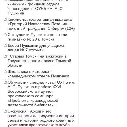
книжными фондами отдела
краеведения ТОУНБ им. А. С.
Пушкина
Книжно-иллюстративная выставка
«Григорий Николаевич Потанин –
почетный гражданин Сибири» (12+)
Сотрудники Пушкинки посетили
гимназию № 29 г. Томска
Двери Пушкинки для учащихся
лицея № 7 открыты
«Старый Томск» на экскурсии в
Государственном архиве Томской
области
Школьники в историко-
краеведческом отделе Пушкинки
Об участии специалиста ТОУНБ им.
А. С. Пушкина в работе XXVI
Всероссийского научно-
практического семинара
«Проблемы краеведческой
деятельности библиотек»
Экскурсия «Архив и его
возможности для изучения истории
семьи и истории родного края» для
участников краеведческого клуба