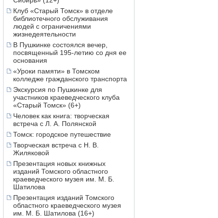
Сибирь» (12+)
Клуб «Старый Томск» в отделе
библиотечного обслуживания
людей с ограничениями
жизнедеятельности
В Пушкинке состоялся вечер,
посвященный 195-летию со дня ее
основания
«Уроки памяти» в Томском
колледже гражданского транспорта
Экскурсия по Пушкинке для
участников краеведческого клуба
«Старый Томск» (6+)
Человек как книга: творческая
встреча с Л. А. Полянской
Томск: городское путешествие
Творческая встреча с Н. В.
Жиляковой
Презентация новых книжных
изданий Томского областного
краеведческого музея им. М. Б.
Шатилова
Презентация изданий Томского
областного краеведческого музея
им. М. Б. Шатилова (16+)