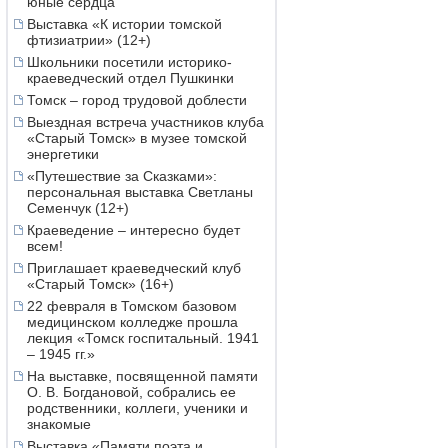
юные сердца
Выставка «К истории томской
фтизиатрии» (12+)
Школьники посетили историко-
краеведческий отдел Пушкинки
Томск – город трудовой доблести
Выездная встреча участников клуба
«Старый Томск» в музее томской
энергетики
«Путешествие за Сказками»:
персональная выставка Светланы
Семенчук (12+)
Краеведение – интересно будет
всем!
Приглашает краеведческий клуб
«Старый Томск» (16+)
22 февраля в Томском базовом
медицинском колледже прошла
лекция «Томск госпитальный. 1941
– 1945 гг.»
На выставке, посвященной памяти
О. В. Богдановой, собрались ее
родственники, коллеги, ученики и
знакомые
Выставка «Памяти поэта и