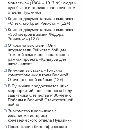
монастырь (1864 – 1917 гг.): люди и
судьбы» в историко-краеведческом
отделе Пушкинки
Книжно-документальная выставка
«О тех, кто брал Рейхстаг» (12+)
Книжно-документальная выставка
«360 метров в жизни Федора
Зинченко» (12+)
Открытие выставки «Они
штурмовали Рейхстаг: бойцам
Томской земли посвящается» в
рамках проекта «Культура для
школьников»
Книжная выставка «Томский
комитет ученых в годы Великой
Отечественной войны» (12+)
В Пушкинке продолжается цикл
мероприятий, посвященных Году
защитника Отечества и 80-летию
Победы в Великой Отечественной
войне
Знакомство школьников с
изданиями историко-
краеведческого отдела Пушкинки
Презентация биографического