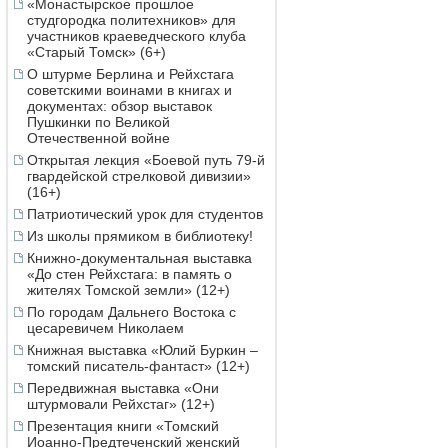
«Монастырское прошлое
студгородка политехников» для
участников краеведческого клуба
«Старый Томск» (6+)
О штурме Берлина и Рейхстага
советскими воинами в книгах и
документах: обзор выставок
Пушкинки по Великой
Отечественной войне
Открытая лекция «Боевой путь 79-й
гвардейской стрелковой дивизии»
(16+)
Патриотический урок для студентов
Из школы прямиком в библиотеку!
Книжно-документальная выставка
«До стен Рейхстага: в память о
жителях Томской земли» (12+)
По городам Дальнего Востока с
цесаревичем Николаем
Книжная выставка «Юлий Буркин –
томский писатель-фантаст» (12+)
Передвижная выставка «Они
штурмовали Рейхстаг» (12+)
Презентация книги «Томский
Иоанно-Предтеченский женский