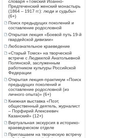
словаря «Томский Иоанно-
Предтеченский женский монастырь
(1864 – 1917 гг.): люди и судьбы»
(6+)
Поиск предыдущих поколений и
составление родословной
Открытая лекция «Боевой путь 19-й
гвардейской дивизии»
Любознательное краеведение
«Старый Томск» на творческой
встрече с Людмилой Анатольевной
Полянской, заслуженным
работником культуры Российской
Федерации
Открытая лекция-практикум «Поиск
предыдущих поколений и
составление родословной (из
личного опыта)» (6+)
Книжная выставка «Поэт,
общественный деятель, журналист
– Порфирий Алексеевич
Казанский» (12+)
Виртуальная экскурсия в историко-
краеведческом отделе
Приглашаем на творческую встречу