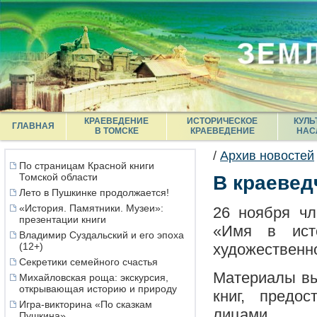
КРАЕВЕДЕНИЕ
ИСТОРИЧЕСКОЕ
КУЛЬ
ГЛАВНАЯ
В ТОМСКЕ
КРАЕВЕДЕНИЕ
НАС
/
Архив новостей
По страницам Красной книги
Томской области
В краевед
Лето в Пушкинке продолжается!
«История. Памятники. Музеи»:
26 ноября чл
презентации книги
«Имя в ист
Владимир Суздальский и его эпоха
(12+)
художественн
Секретики семейного счастья
Материалы вы
Михайловская роща: экскурсия,
открывающая историю и природу
книг, предо
Игра-викторина «По сказкам
лицами.
Пушкина»