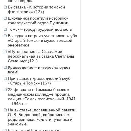
юные сердца
Выставка «К истории томской
фтизиатрии» (12+)
Школьники посетили историко-
краеведческий отдел Пушкинки
Томск – город трудовой доблести
Выездная встреча участников клуба
«Старый Томск» в музее томской
энергетики
«Путешествие за Сказками»:
персональная выставка Светланы
Семенчук (12+)
Краеведение – интересно будет
всем!
Приглашает краеведческий клуб
«Старый Томск» (16+)
22 февраля в Томском базовом
медицинском колледже прошла
лекция «Томск госпитальный. 1941
– 1945 гг.»
На выставке, посвященной памяти
О. В. Богдановой, собрались ее
родственники, коллеги, ученики и
знакомые
Выставка «Памяти поэта и