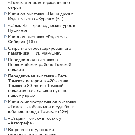
«Томская книга» торжественно
открыт!
Книжная выставка «Наши друзья.
Издательство «Курсив» (6+)
«Семь Я» – краеведческий урок в
Пушкинке
Книжная выставка «Радетель
Сибири» (16+)
Открытие отреставрированного
памятника П. И. Макушину
Передвижная выставка в
Первомайском районе Томской
области
Передвижная выставка «Вехи
Томской истории: к 420-летию
Томска и 80-летию Томской
области» начала свой путь по
нашему краю
Книжно-иллюстративная выставка
«Томск – любовь моя и судьба: к
юбилею города Томска» (12+)
«Старый Томск» в гостях у
«Автографа»
Встреча со студентами-
музеологами в историко-