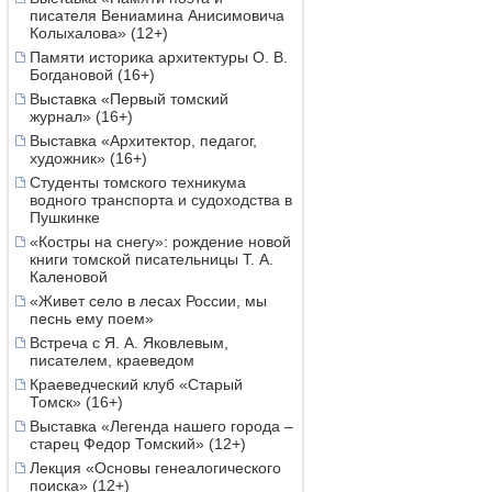
писателя Вениамина Анисимовича
Колыхалова» (12+)
Памяти историка архитектуры О. В.
Богдановой (16+)
Выставка «Первый томский
журнал» (16+)
Выставка «Архитектор, педагог,
художник» (16+)
Студенты томского техникума
водного транспорта и судоходства в
Пушкинке
«Костры на снегу»: рождение новой
книги томской писательницы Т. А.
Каленовой
«Живет село в лесах России, мы
песнь ему поем»
Встреча с Я. А. Яковлевым,
писателем, краеведом
Краеведческий клуб «Старый
Томск» (16+)
Выставка «Легенда нашего города –
старец Федор Томский» (12+)
Лекция «Основы генеалогического
поиска» (12+)