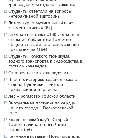
краеведческом отделе Пушкинки
Студенты ответили на вопросы
интерактивной викторины
Литературно-музыкальный вечер
«Томск в стихах» (6+)
Книжная выставка «130-лет со дня
открытия библиотеки Томского
общества взаимного вспоможения
приказчиков» (16+)
Студенты Томского техникума
водного транспорта и судоходства в
гостях у краеведов
От археологии к краеведению
В гостях историко-краеведческого
отдела Пушкинки – жители
Кривошеинского района
Лес – богатство Томской области
Виртуальная прогулка по сердцу
нашего города – Воскресенской
горе
Краеведческий клуб «Старый
Томск» начинает новый цикл
встреч! (6+)
Книжная выставка «Поэт, писатель,