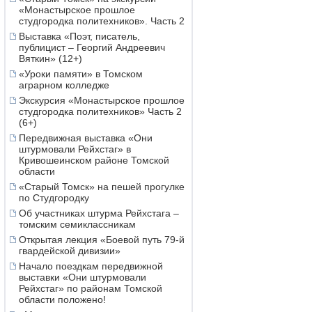
«Монастырское прошлое
студгородка политехников». Часть 2
Выставка «Поэт, писатель,
публицист – Георгий Андреевич
Вяткин» (12+)
«Уроки памяти» в Томском
аграрном колледже
Экскурсия «Монастырское прошлое
студгородка политехников» Часть 2
(6+)
Передвижная выставка «Они
штурмовали Рейхстаг» в
Кривошеинском районе Томской
области
«Старый Томск» на пешей прогулке
по Студгородку
Об участниках штурма Рейхстага –
томским семиклассникам
Открытая лекция «Боевой путь 79-й
гвардейской дивизии»
Начало поездкам передвижной
выставки «Они штурмовали
Рейхстаг» по районам Томской
области положено!