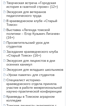
Творческая встреча «Городская
история в газетной строке» (12+)
Экскурсия для ветеранов
педагогического труда
В краеведческом клубе «Старый
Томск»
Выставка «Легенда томской
политики – Егор Кузьмич Лигачев»
(16+)
Просветительский урок для
студентов
Заседание краеведческого клуба
«Старый Томск» (16+)
Экскурсия для лицеистов в дни
осенних каникул
Экскурсия для младших школьников
«Уроки памяти» для студентов
Специалист историко-
краеведческого отдела приняла
участие в работе межрегиональной
научно-практической конференции
Краеведы в Томском аграрном
колледже
Томские лицеисты знакомятся с