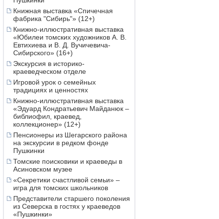
Пушкинки
Книжная выставка «Спичечная
фабрика "Сибирь"» (12+)
Книжно-иллюстративная выставка
«Юбилеи томских художников А. В.
Евтихиева и В. Д. Вучичевича-
Сибирского» (16+)
Экскурсия в историко-
краеведческом отделе
Игровой урок о семейных
традициях и ценностях
Книжно-иллюстративная выставка
«Эдуард Кондратьевич Майданюк –
библиофил, краевед,
коллекционер» (12+)
Пенсионеры из Шегарского района
на экскурсии в редком фонде
Пушкинки
Томские поисковики и краеведы в
Асиновском музее
«Секретики счастливой семьи» –
игра для томских школьников
Представители старшего поколения
из Северска в гостях у краеведов
«Пушкинки»