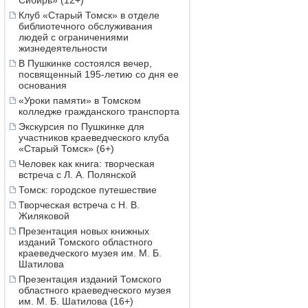
Сибирь» (12+)
Клуб «Старый Томск» в отделе
библиотечного обслуживания
людей с ограничениями
жизнедеятельности
В Пушкинке состоялся вечер,
посвященный 195-летию со дня ее
основания
«Уроки памяти» в Томском
колледже гражданского транспорта
Экскурсия по Пушкинке для
участников краеведческого клуба
«Старый Томск» (6+)
Человек как книга: творческая
встреча с Л. А. Полянской
Томск: городское путешествие
Творческая встреча с Н. В.
Жиляковой
Презентация новых книжных
изданий Томского областного
краеведческого музея им. М. Б.
Шатилова
Презентация изданий Томского
областного краеведческого музея
им. М. Б. Шатилова (16+)