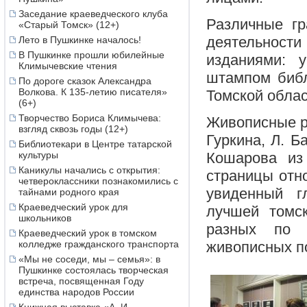
Заседание краеведческого клуба
Различные гр
«Старый Томск» (12+)
деятельнос
Лето в Пушкинке началось!
В Пушкинке прошли юбилейные
изданиями: у
Климычевские чтения
штампом библ
По дороге сказок Александра
Волкова. К 135-летию писателя»
Томской облас
(6+)
Творчество Бориса Климычева:
Живописные р
взгляд сквозь годы (12+)
Гуркина, Л. Б
Библиотекари в Центре татарской
культуры
Кошарова из
Каникулы начались с открытия:
страницы отн
четвероклассники познакомились с
увиденный г
тайнами родного края
Краеведческий урок для
лучшей томск
школьников
разных по 
Краеведческий урок в томском
колледже гражданского транспорта
живописных п
«Мы не соседи, мы – семья»: в
Пушкинке состоялась творческая
встреча, посвященная Году
единства народов России