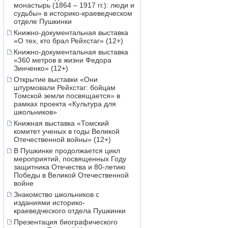
монастырь (1864 – 1917 гг.): люди и
судьбы» в историко-краеведческом
отделе Пушкинки
Книжно-документальная выставка
«О тех, кто брал Рейхстаг» (12+)
Книжно-документальная выставка
«360 метров в жизни Федора
Зинченко» (12+)
Открытие выставки «Они
штурмовали Рейхстаг: бойцам
Томской земли посвящается» в
рамках проекта «Культура для
школьников»
Книжная выставка «Томский
комитет ученых в годы Великой
Отечественной войны» (12+)
В Пушкинке продолжается цикл
мероприятий, посвященных Году
защитника Отечества и 80-летию
Победы в Великой Отечественной
войне
Знакомство школьников с
изданиями историко-
краеведческого отдела Пушкинки
Презентация биографического