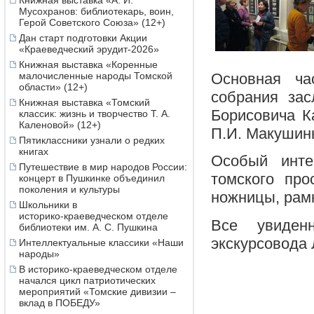
Книжная выставка «А. И.
Мусохранов: библиотекарь, воин,
Герой Советского Союза» (12+)
Дан старт подготовки Акции
«Краеведческий эрудит-2026»
Книжная выставка «Коренные
Основная ча
малочисленные народы Томской
области» (12+)
собрания зас
Книжная выставка «Томский
Борисовича К
классик: жизнь и творчество Т. А.
Каленовой» (12+)
П.И. Макушин
Пятиклассники узнали о редких
книгах
Особый инт
Путешествие в мир народов России:
томского про
концерт в Пушкинке объединил
поколения и культуры
ножницы, рам
Школьники в
историко‑краеведческом отделе
Все увиден
библиотеки им. А. С. Пушкина
экскурсовода
Интеллектуальные классики «Наши
народы»
В историко-краеведческом отделе
начался цикл патриотических
мероприятий «Томские дивизии –
вклад в ПОБЕДУ»