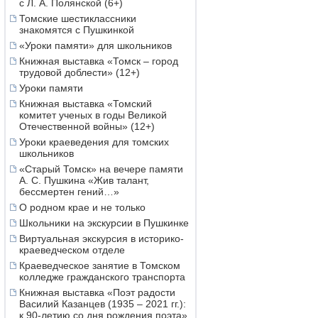
с Л. А. Полянской (6+)
Томские шестиклассники
знакомятся с Пушкинкой
«Уроки памяти» для школьников
Книжная выставка «Томск – город
трудовой доблести» (12+)
Уроки памяти
Книжная выставка «Томский
комитет ученых в годы Великой
Отечественной войны» (12+)
Уроки краеведения для томских
школьников
«Старый Томск» на вечере памяти
А. С. Пушкина «Жив талант,
бессмертен гений…»
О родном крае и не только
Школьники на экскурсии в Пушкинке
Виртуальная экскурсия в историко-
краеведческом отделе
Краеведческое занятие в Томском
колледже гражданского транспорта
Книжная выставка «Поэт радости
Василий Казанцев (1935 – 2021 гг.):
к 90-летию со дня рождения поэта»