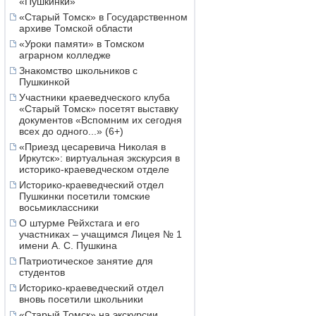
«Пушкинки»
«Старый Томск» в Государственном
архиве Томской области
«Уроки памяти» в Томском
аграрном колледже
Знакомство школьников с
Пушкинкой
Участники краеведческого клуба
«Старый Томск» посетят выставку
документов «Вспомним их сегодня
всех до одного...» (6+)
«Приезд цесаревича Николая в
Иркутск»: виртуальная экскурсия в
историко-краеведческом отделе
Историко-краеведческий отдел
Пушкинки посетили томские
восьмиклассники
О штурме Рейхстага и его
участниках – учащимся Лицея № 1
имени А. С. Пушкина
Патриотическое занятие для
студентов
Историко-краеведческий отдел
вновь посетили школьники
«Старый Томск» на экскурсии