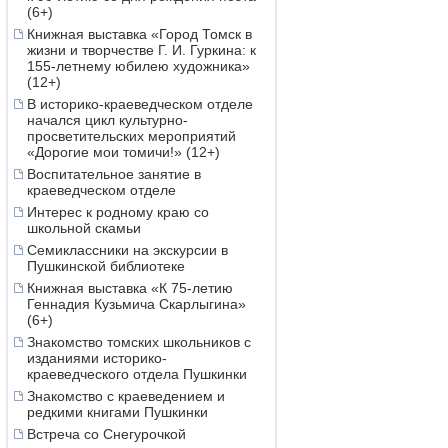
(6+)
Книжная выставка «Город Томск в
жизни и творчестве Г. И. Гуркина: к
155-летнему юбилею художника»
(12+)
В историко-краеведческом отделе
начался цикл культурно-
просветительских мероприятий
«Дорогие мои томичи!» (12+)
Воспитательное занятие в
краеведческом отделе
Интерес к родному краю со
школьной скамьи
Семиклассники на экскурсии в
Пушкинской библиотеке
Книжная выставка «К 75-летию
Геннадия Кузьмича Скарлыгина»
(6+)
Знакомство томских школьников с
изданиями историко-
краеведческого отдела Пушкинки
Знакомство с краеведением и
редкими книгами Пушкинки
Встреча со Снегурочкой