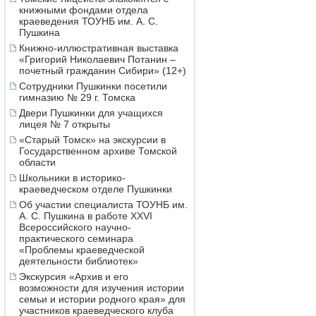
книжными фондами отдела
краеведения ТОУНБ им. А. С.
Пушкина
Книжно-иллюстративная выставка
«Григорий Николаевич Потанин –
почетный гражданин Сибири» (12+)
Сотрудники Пушкинки посетили
гимназию № 29 г. Томска
Двери Пушкинки для учащихся
лицея № 7 открыты
«Старый Томск» на экскурсии в
Государственном архиве Томской
области
Школьники в историко-
краеведческом отделе Пушкинки
Об участии специалиста ТОУНБ им.
А. С. Пушкина в работе XXVI
Всероссийского научно-
практического семинара
«Проблемы краеведческой
деятельности библиотек»
Экскурсия «Архив и его
возможности для изучения истории
семьи и истории родного края» для
участников краеведческого клуба