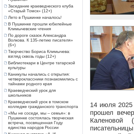
Заседание краеведческого клуба
«Старый Томск» (12+)
Лето в Пушкинке началось!
В Пушкинке прошли юбилейные
Климычевские чтения
По дороге сказок Александра
Волкова. К 135-летию писателя»
(6+)
Творчество Бориса Климычева:
взгляд сквозь годы (12+)
Библиотекари в Центре татарской
культуры
Каникулы начались с открытия:
четвероклассники познакомились с
тайнами родного края
Краеведческий урок для
школьников
Краеведческий урок в томском
14 июля 2025 
колледже гражданского транспорта
прошел вече
«Мы не соседи, мы – семья»: в
Пушкинке состоялась творческая
Каленовой (
встреча, посвященная Году
писательни
единства народов России