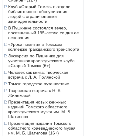
Сибирь» (12+)
Клуб «Старый Томск» в отделе
библиотечного обслуживания
людей с ограничениями
жизнедеятельности
В Пушкинке состоялся вечер,
посвященный 195-летию со дня ее
основания
«Уроки памяти» в Томском
колледже гражданского транспорта
Экскурсия по Пушкинке для
участников краеведческого клуба
«Старый Томск» (6+)
Человек как книга: творческая
встреча с Л. А. Полянской
Томск: городское путешествие
Творческая встреча с Н. В.
Жиляковой
Презентация новых книжных
изданий Томского областного
краеведческого музея им. М. Б.
Шатилова
Презентация изданий Томского
областного краеведческого музея
им. М. Б. Шатилова (16+)