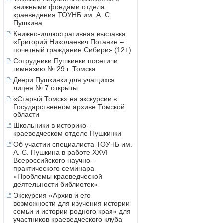
книжными фондами отдела
краеведения ТОУНБ им. А. С.
Пушкина
Книжно-иллюстративная выставка
«Григорий Николаевич Потанин –
почетный гражданин Сибири» (12+)
Сотрудники Пушкинки посетили
гимназию № 29 г. Томска
Двери Пушкинки для учащихся
лицея № 7 открыты
«Старый Томск» на экскурсии в
Государственном архиве Томской
области
Школьники в историко-
краеведческом отделе Пушкинки
Об участии специалиста ТОУНБ им.
А. С. Пушкина в работе XXVI
Всероссийского научно-
практического семинара
«Проблемы краеведческой
деятельности библиотек»
Экскурсия «Архив и его
возможности для изучения истории
семьи и истории родного края» для
участников краеведческого клуба