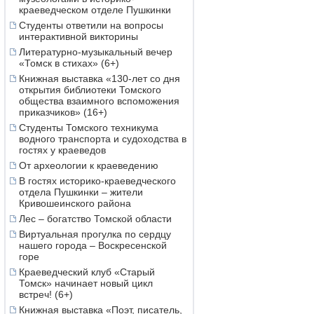
краеведческом отделе Пушкинки
Студенты ответили на вопросы
интерактивной викторины
Литературно-музыкальный вечер
«Томск в стихах» (6+)
Книжная выставка «130-лет со дня
открытия библиотеки Томского
общества взаимного вспоможения
приказчиков» (16+)
Студенты Томского техникума
водного транспорта и судоходства в
гостях у краеведов
От археологии к краеведению
В гостях историко-краеведческого
отдела Пушкинки – жители
Кривошеинского района
Лес – богатство Томской области
Виртуальная прогулка по сердцу
нашего города – Воскресенской
горе
Краеведческий клуб «Старый
Томск» начинает новый цикл
встреч! (6+)
Книжная выставка «Поэт, писатель,