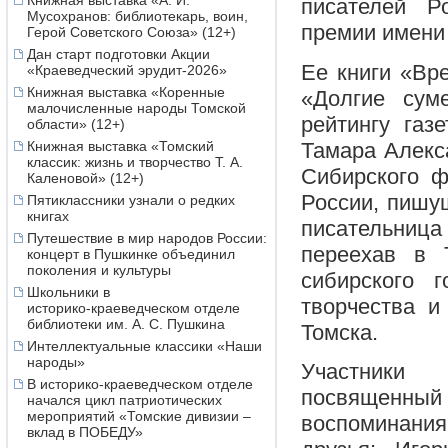
Книжная выставка «А. И.
писателей Р
Мусохранов: библиотекарь, воин,
премии имени
Герой Советского Союза» (12+)
Дан старт подготовки Акции
Ее книги «Вр
«Краеведческий эрудит-2026»
Книжная выставка «Коренные
«Долгие сум
малочисленные народы Томской
рейтингу газ
области» (12+)
Тамара Алекс
Книжная выставка «Томский
классик: жизнь и творчество Т. А.
Сибирского ф
Каленовой» (12+)
России, пишущ
Пятиклассники узнали о редких
книгах
писательниц
Путешествие в мир народов России:
переехав в 
концерт в Пушкинке объединил
поколения и культуры
сибирского 
Школьники в
творчества и
историко‑краеведческом отделе
библиотеки им. А. С. Пушкина
Томска.
Интеллектуальные классики «Наши
народы»
Участники 
В историко-краеведческом отделе
посвященный 
начался цикл патриотических
мероприятий «Томские дивизии –
воспоминания
вклад в ПОБЕДУ»