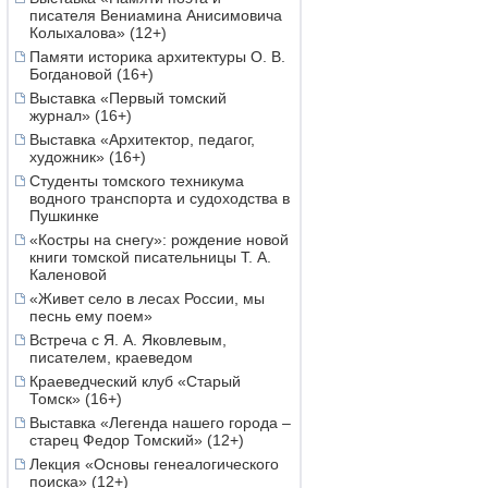
писателя Вениамина Анисимовича
Колыхалова» (12+)
Памяти историка архитектуры О. В.
Богдановой (16+)
Выставка «Первый томский
журнал» (16+)
Выставка «Архитектор, педагог,
художник» (16+)
Студенты томского техникума
водного транспорта и судоходства в
Пушкинке
«Костры на снегу»: рождение новой
книги томской писательницы Т. А.
Каленовой
«Живет село в лесах России, мы
песнь ему поем»
Встреча с Я. А. Яковлевым,
писателем, краеведом
Краеведческий клуб «Старый
Томск» (16+)
Выставка «Легенда нашего города –
старец Федор Томский» (12+)
Лекция «Основы генеалогического
поиска» (12+)