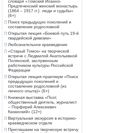
словаря «Томский Иоанно-
Предтеченский женский монастырь
(1864 – 1917 гг.): люди и судьбы»
(6+)
Поиск предыдущих поколений и
составление родословной
Открытая лекция «Боевой путь 19-й
гвардейской дивизии»
Любознательное краеведение
«Старый Томск» на творческой
встрече с Людмилой Анатольевной
Полянской, заслуженным
работником культуры Российской
Федерации
Открытая лекция-практикум «Поиск
предыдущих поколений и
составление родословной (из
личного опыта)» (6+)
Книжная выставка «Поэт,
общественный деятель, журналист
– Порфирий Алексеевич
Казанский» (12+)
Виртуальная экскурсия в историко-
краеведческом отделе
Приглашаем на творческую встречу