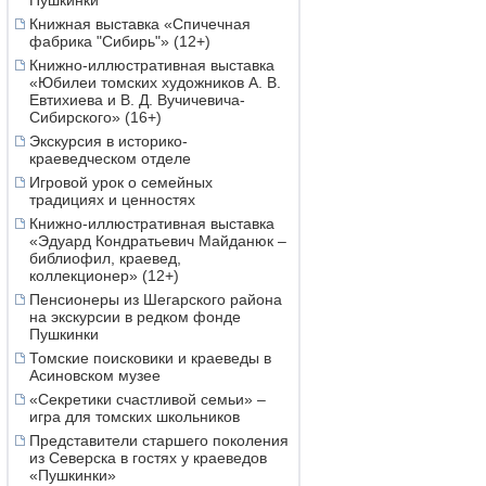
Пушкинки
Книжная выставка «Спичечная
фабрика "Сибирь"» (12+)
Книжно-иллюстративная выставка
«Юбилеи томских художников А. В.
Евтихиева и В. Д. Вучичевича-
Сибирского» (16+)
Экскурсия в историко-
краеведческом отделе
Игровой урок о семейных
традициях и ценностях
Книжно-иллюстративная выставка
«Эдуард Кондратьевич Майданюк –
библиофил, краевед,
коллекционер» (12+)
Пенсионеры из Шегарского района
на экскурсии в редком фонде
Пушкинки
Томские поисковики и краеведы в
Асиновском музее
«Секретики счастливой семьи» –
игра для томских школьников
Представители старшего поколения
из Северска в гостях у краеведов
«Пушкинки»