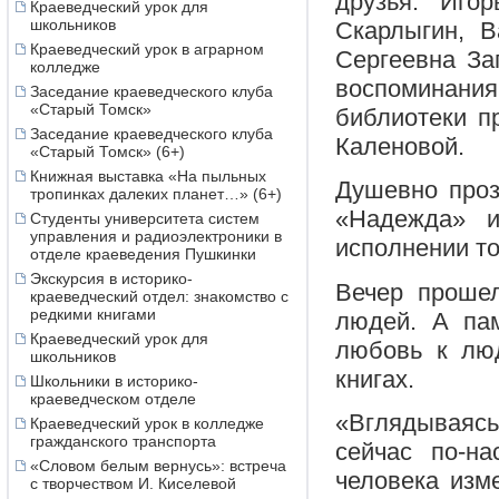
друзья: Иго
Краеведческий урок для
школьников
Скарлыгин, В
Краеведческий урок в аграрном
Сергеевна За
колледже
воспоминани
Заседание краеведческого клуба
«Старый Томск»
библиотеки п
Заседание краеведческого клуба
Каленовой.
«Старый Томск» (6+)
Книжная выставка «На пыльных
Душевно про
тропинках далеких планет…» (6+)
«Надежда» и
Студенты университета систем
управления и радиоэлектроники в
исполнении то
отделе краеведения Пушкинки
Экскурсия в историко-
Вечер прошел
краеведческий отдел: знакомство с
редкими книгами
людей. А па
Краеведческий урок для
любовь к люд
школьников
книгах.
Школьники в историко-
краеведческом отделе
«Вглядываясь
Краеведческий урок в колледже
гражданского транспорта
сейчас по-н
«Словом белым вернусь»: встреча
человека изме
с творчеством И. Киселевой