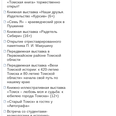
«Томская книга» торжественно
открыт!
Книжная выставка «Наши друзья.
Издательство «Курсив» (6+)
«Семь Я» – краеведческий урок в
Пушкинке
Книжная выставка «Радетель
Сибири» (16+)
Открытие отреставрированного
памятника П. И. Макушину
Передвижная выставка в
Первомайском районе Томской
области
Передвижная выставка «Вехи
Томской истории: к 420-летию
Томска и 80-летию Томской
области» начала свой путь по
нашему краю
Книжно-иллюстративная выставка
«Томск – любовь моя и судьба: к
юбилею города Томска» (12+)
«Старый Томск» в гостях у
«Автографа»
Встреча со студентами-
музеологами в историко-