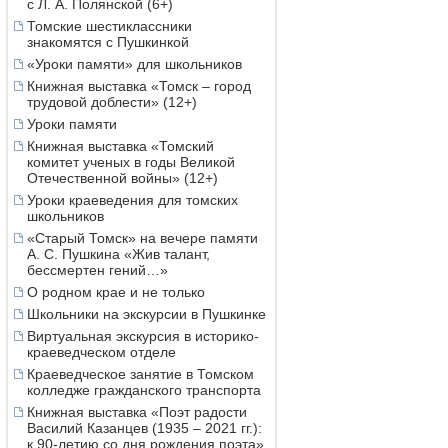
с Л. А. Полянской (6+)
Томские шестиклассники
знакомятся с Пушкинкой
«Уроки памяти» для школьников
Книжная выставка «Томск – город
трудовой доблести» (12+)
Уроки памяти
Книжная выставка «Томский
комитет ученых в годы Великой
Отечественной войны» (12+)
Уроки краеведения для томских
школьников
«Старый Томск» на вечере памяти
А. С. Пушкина «Жив талант,
бессмертен гений…»
О родном крае и не только
Школьники на экскурсии в Пушкинке
Виртуальная экскурсия в историко-
краеведческом отделе
Краеведческое занятие в Томском
колледже гражданского транспорта
Книжная выставка «Поэт радости
Василий Казанцев (1935 – 2021 гг.):
к 90-летию со дня рождения поэта»