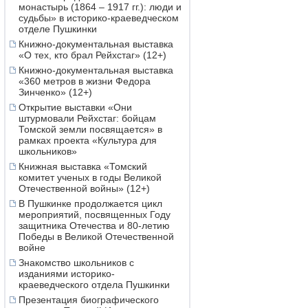
монастырь (1864 – 1917 гг.): люди и
судьбы» в историко-краеведческом
отделе Пушкинки
Книжно-документальная выставка
«О тех, кто брал Рейхстаг» (12+)
Книжно-документальная выставка
«360 метров в жизни Федора
Зинченко» (12+)
Открытие выставки «Они
штурмовали Рейхстаг: бойцам
Томской земли посвящается» в
рамках проекта «Культура для
школьников»
Книжная выставка «Томский
комитет ученых в годы Великой
Отечественной войны» (12+)
В Пушкинке продолжается цикл
мероприятий, посвященных Году
защитника Отечества и 80-летию
Победы в Великой Отечественной
войне
Знакомство школьников с
изданиями историко-
краеведческого отдела Пушкинки
Презентация биографического