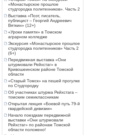
«Монастырское прошлое
студгородка политехников». Часть 2
Выставка «Поэт, писатель,
публицист – Георгий Андреевич
Вяткин» (12+)
«Уроки памяти» в Томском
аграрном колледже
Экскурсия «Монастырское прошлое
студгородка политехников» Часть 2
(6+)
Передвижная выставка «Они
штурмовали Рейхстаг» в
Кривошеинском районе Томской
области
«Старый Томск» на пешей прогулке
по Студгородку
Об участниках штурма Рейхстага –
томским семиклассникам
Открытая лекция «Боевой путь 79-й
гвардейской дивизии»
Начало поездкам передвижной
выставки «Они штурмовали
Рейхстаг» по районам Томской
области положено!