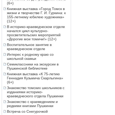
(6+)
Книжная выставка «Город Томск в
жизни и творчестве Г. И. Гуркина: к
155-летнему юбилею художника»
(12+)
В историко-краеведческом отделе
начался цикл культурно-
просветительских мероприятий
«Дорогие мои томичи!» (12+)
Воспитательное занятие в
краеведческом отделе
Интерес к родному краю со
школьной скамьи
Семиклассники на экскурсии в
Пушкинской библиотеке
Книжная выставка «К 75-летию
Геннадия Кузьмича Скарлыгина»
(6+)
Знакомство томских школьников с
изданиями историко-
краеведческого отдела Пушкинки
Знакомство с краеведением и
редкими книгами Пушкинки
Встреча со Снегурочкой