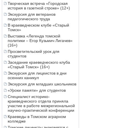
Творческая встреча «Городская
история в газетной строке» (12+)
Экскурсия для ветеранов
педагогического труда
В краеведческом клубе «Старый
Томск»
Выставка «Легенда томской
политики – Егор Кузьмич Лигачев»
(16+)
Просветительский урок для
студентов
Заседание краеведческого клуба
«Старый Томск» (16+)
Экскурсия для лицеистов в дни
осенних каникул
Экскурсия для младших школьников
«Уроки памяти» для студентов
Специалист историко-
краеведческого отдела приняла
участие в работе межрегиональной
научно-практической конференции
Краеведы в Томском аграрном
колледже
Томские лицеисты знакомятся с