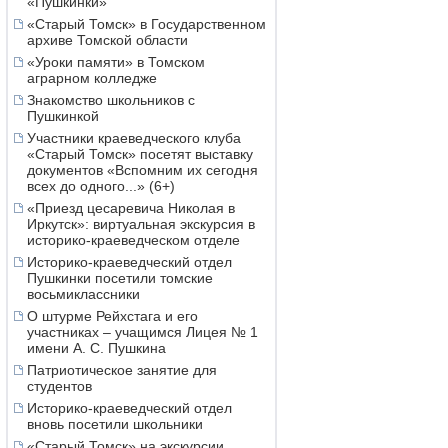
«Пушкинки»
«Старый Томск» в Государственном
архиве Томской области
«Уроки памяти» в Томском
аграрном колледже
Знакомство школьников с
Пушкинкой
Участники краеведческого клуба
«Старый Томск» посетят выставку
документов «Вспомним их сегодня
всех до одного...» (6+)
«Приезд цесаревича Николая в
Иркутск»: виртуальная экскурсия в
историко-краеведческом отделе
Историко-краеведческий отдел
Пушкинки посетили томские
восьмиклассники
О штурме Рейхстага и его
участниках – учащимся Лицея № 1
имени А. С. Пушкина
Патриотическое занятие для
студентов
Историко-краеведческий отдел
вновь посетили школьники
«Старый Томск» на экскурсии