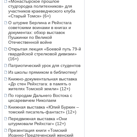
«Монастырское прошлое
студгородка политехников» для
участников краеведческого клуба
«Старый Томск» (6+)
О штурме Берлина и Рейхстага
советскими воинами в книгах и
документах: обзор выставок
Пушкинки по Великой
Отечественной войне
Открытая лекция «Боевой путь 79-й
гвардейской стрелковой дивизии»
(16+)
Патриотический урок для студентов
Из школы прямиком в библиотеку!
Книжно-документальная выставка
«До стен Рейхстага: в память о
жителях Томской земли» (12+)
По городам Дальнего Востока с
цесаревичем Николаем
Книжная выставка «Юлий Буркин –
томский писатель-фантаст» (12+)
Передвижная выставка «Они
штурмовали Рейхстаг» (12+)
Презентация книги «Томский
Иоанно-Предтеченский женский