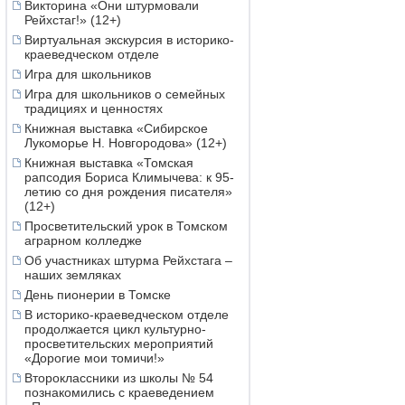
Викторина «Они штурмовали
Рейхстаг!» (12+)
Виртуальная экскурсия в историко-
краеведческом отделе
Игра для школьников
Игра для школьников о семейных
традициях и ценностях
Книжная выставка «Сибирское
Лукоморье Н. Новгородова» (12+)
Книжная выставка «Томская
рапсодия Бориса Климычева: к 95-
летию со дня рождения писателя»
(12+)
Просветительский урок в Томском
аграрном колледже
Об участниках штурма Рейхстага –
наших земляках
День пионерии в Томске
В историко-краеведческом отделе
продолжается цикл культурно-
просветительских мероприятий
«Дорогие мои томичи!»
Второклассники из школы № 54
познакомились с краеведением