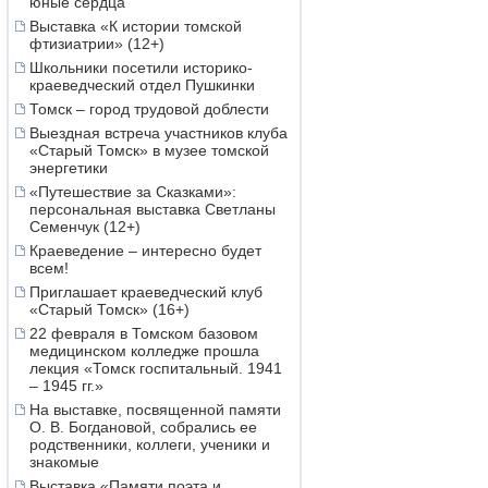
юные сердца
Выставка «К истории томской
фтизиатрии» (12+)
Школьники посетили историко-
краеведческий отдел Пушкинки
Томск – город трудовой доблести
Выездная встреча участников клуба
«Старый Томск» в музее томской
энергетики
«Путешествие за Сказками»:
персональная выставка Светланы
Семенчук (12+)
Краеведение – интересно будет
всем!
Приглашает краеведческий клуб
«Старый Томск» (16+)
22 февраля в Томском базовом
медицинском колледже прошла
лекция «Томск госпитальный. 1941
– 1945 гг.»
На выставке, посвященной памяти
О. В. Богдановой, собрались ее
родственники, коллеги, ученики и
знакомые
Выставка «Памяти поэта и