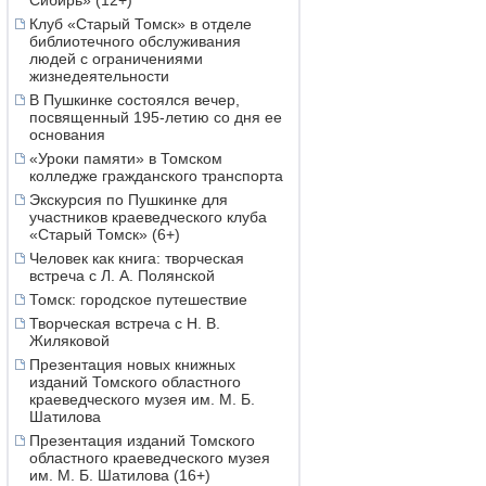
Сибирь» (12+)
Клуб «Старый Томск» в отделе
библиотечного обслуживания
людей с ограничениями
жизнедеятельности
В Пушкинке состоялся вечер,
посвященный 195-летию со дня ее
основания
«Уроки памяти» в Томском
колледже гражданского транспорта
Экскурсия по Пушкинке для
участников краеведческого клуба
«Старый Томск» (6+)
Человек как книга: творческая
встреча с Л. А. Полянской
Томск: городское путешествие
Творческая встреча с Н. В.
Жиляковой
Презентация новых книжных
изданий Томского областного
краеведческого музея им. М. Б.
Шатилова
Презентация изданий Томского
областного краеведческого музея
им. М. Б. Шатилова (16+)