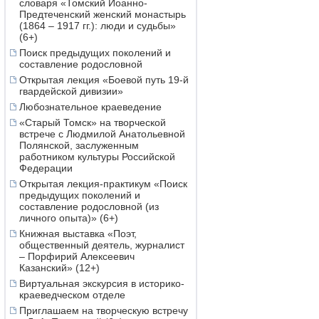
словаря «Томский Иоанно-
Предтеченский женский монастырь
(1864 – 1917 гг.): люди и судьбы»
(6+)
Поиск предыдущих поколений и
составление родословной
Открытая лекция «Боевой путь 19-й
гвардейской дивизии»
Любознательное краеведение
«Старый Томск» на творческой
встрече с Людмилой Анатольевной
Полянской, заслуженным
работником культуры Российской
Федерации
Открытая лекция-практикум «Поиск
предыдущих поколений и
составление родословной (из
личного опыта)» (6+)
Книжная выставка «Поэт,
общественный деятель, журналист
– Порфирий Алексеевич
Казанский» (12+)
Виртуальная экскурсия в историко-
краеведческом отделе
Приглашаем на творческую встречу