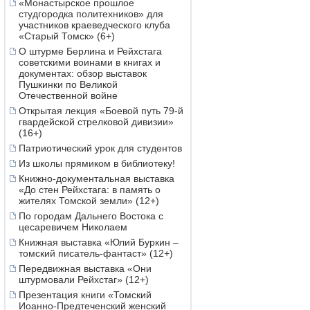
«Монастырское прошлое
студгородка политехников» для
участников краеведческого клуба
«Старый Томск» (6+)
О штурме Берлина и Рейхстага
советскими воинами в книгах и
документах: обзор выставок
Пушкинки по Великой
Отечественной войне
Открытая лекция «Боевой путь 79-й
гвардейской стрелковой дивизии»
(16+)
Патриотический урок для студентов
Из школы прямиком в библиотеку!
Книжно-документальная выставка
«До стен Рейхстага: в память о
жителях Томской земли» (12+)
По городам Дальнего Востока с
цесаревичем Николаем
Книжная выставка «Юлий Буркин –
томский писатель-фантаст» (12+)
Передвижная выставка «Они
штурмовали Рейхстаг» (12+)
Презентация книги «Томский
Иоанно-Предтеченский женский