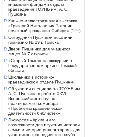
книжными фондами отдела
краеведения ТОУНБ им. А. С.
Пушкина
Книжно-иллюстративная выставка
«Григорий Николаевич Потанин –
почетный гражданин Сибири» (12+)
Сотрудники Пушкинки посетили
гимназию № 29 г. Томска
Двери Пушкинки для учащихся
лицея № 7 открыты
«Старый Томск» на экскурсии в
Государственном архиве Томской
области
Школьники в историко-
краеведческом отделе Пушкинки
Об участии специалиста ТОУНБ им.
А. С. Пушкина в работе XXVI
Всероссийского научно-
практического семинара
«Проблемы краеведческой
деятельности библиотек»
Экскурсия «Архив и его
возможности для изучения истории
семьи и истории родного края» для
участников краеведческого клуба