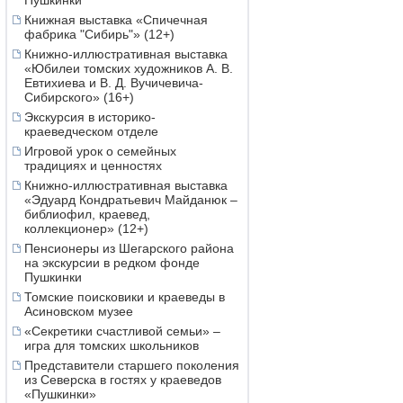
Пушкинки
Книжная выставка «Спичечная
фабрика "Сибирь"» (12+)
Книжно-иллюстративная выставка
«Юбилеи томских художников А. В.
Евтихиева и В. Д. Вучичевича-
Сибирского» (16+)
Экскурсия в историко-
краеведческом отделе
Игровой урок о семейных
традициях и ценностях
Книжно-иллюстративная выставка
«Эдуард Кондратьевич Майданюк –
библиофил, краевед,
коллекционер» (12+)
Пенсионеры из Шегарского района
на экскурсии в редком фонде
Пушкинки
Томские поисковики и краеведы в
Асиновском музее
«Секретики счастливой семьи» –
игра для томских школьников
Представители старшего поколения
из Северска в гостях у краеведов
«Пушкинки»