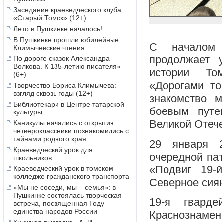
Заседание краеведческого клуба
«Старый Томск» (12+)
Лето в Пушкинке началось!
В Пушкинке прошли юбилейные
С началом 
Климычевские чтения
продолжает 
По дороге сказок Александра
Волкова. К 135-летию писателя»
истории То
(6+)
«Дорогами то
Творчество Бориса Климычева:
взгляд сквозь годы (12+)
знакомство 
Библиотекари в Центре татарской
боевым путе
культуры
Великой Отеч
Каникулы начались с открытия:
четвероклассники познакомились с
тайнами родного края
29 января 2
Краеведческий урок для
очередной пат
школьников
«Подвиг 19-
Краеведческий урок в томском
колледже гражданского транспорта
Северное сия
«Мы не соседи, мы – семья»: в
Пушкинке состоялась творческая
19-я гварде
встреча, посвященная Году
единства народов России
Краснознаме