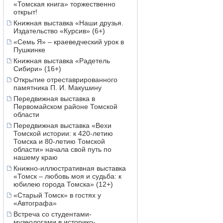
«Томская книга» торжественно
открыт!
Книжная выставка «Наши друзья.
Издательство «Курсив» (6+)
«Семь Я» – краеведческий урок в
Пушкинке
Книжная выставка «Радетель
Сибири» (16+)
Открытие отреставрированного
памятника П. И. Макушину
Передвижная выставка в
Первомайском районе Томской
области
Передвижная выставка «Вехи
Томской истории: к 420-летию
Томска и 80-летию Томской
области» начала свой путь по
нашему краю
Книжно-иллюстративная выставка
«Томск – любовь моя и судьба: к
юбилею города Томска» (12+)
«Старый Томск» в гостях у
«Автографа»
Встреча со студентами-
музеологами в историко-