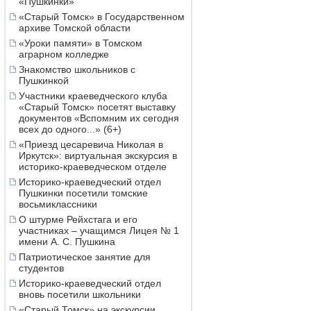
«Пушкинки»
«Старый Томск» в Государственном
архиве Томской области
«Уроки памяти» в Томском
аграрном колледже
Знакомство школьников с
Пушкинкой
Участники краеведческого клуба
«Старый Томск» посетят выставку
документов «Вспомним их сегодня
всех до одного...» (6+)
«Приезд цесаревича Николая в
Иркутск»: виртуальная экскурсия в
историко-краеведческом отделе
Историко-краеведческий отдел
Пушкинки посетили томские
восьмиклассники
О штурме Рейхстага и его
участниках – учащимся Лицея № 1
имени А. С. Пушкина
Патриотическое занятие для
студентов
Историко-краеведческий отдел
вновь посетили школьники
«Старый Томск» на экскурсии