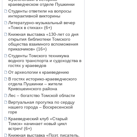
краеведческом отделе Пушкинки
Студенты ответили на вопросы
интерактивной викторины
Литературно-музыкальный вечер
«Томск в стихах» (6+)
Книжная выставка «130-лет со дня
открытия библиотеки Томского
общества взаимного вспоможения
приказчиков» (16+)
Студенты Томского техникума
водного транспорта и судоходства в
гостях у краеведов
От археологии к краеведению
В гостях историко-краеведческого
отдела Пушкинки – жители
Кривошеинского района
Лес – богатство Томской области
Виртуальная прогулка по сердцу
нашего города – Воскресенской
горе
Краеведческий клуб «Старый
Томск» начинает новый цикл
встреч! (6+)
Книжная выставка «Поэт, писатель,