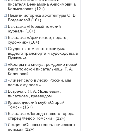
писателя Вениамина Анисимовича
Колыхалова» (12+)
Памяти историка архитектуры О. В.
Богдановой (16+)
Выставка «Первый томский
журнал» (16+)
Выставка «Архитектор, педагог,
художник» (16+)
Студенты томского техникума
водного транспорта и судоходства в
Пушкинке
«Костры на снегу»: рождение новой
книги томской писательницы Т. А.
Каленовой
«Живет село в лесах России, мы
песнь ему поем»
Встреча с Я. А. Яковлевым,
писателем, краеведом
Краеведческий клуб «Старый
Томск» (16+)
Выставка «Легенда нашего города –
старец Федор Томский» (12+)
Лекция «Основы генеалогического
поиска» (12+)