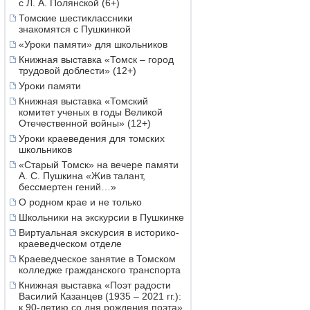
с Л. А. Полянской (6+)
Томские шестиклассники
знакомятся с Пушкинкой
«Уроки памяти» для школьников
Книжная выставка «Томск – город
трудовой доблести» (12+)
Уроки памяти
Книжная выставка «Томский
комитет ученых в годы Великой
Отечественной войны» (12+)
Уроки краеведения для томских
школьников
«Старый Томск» на вечере памяти
А. С. Пушкина «Жив талант,
бессмертен гений…»
О родном крае и не только
Школьники на экскурсии в Пушкинке
Виртуальная экскурсия в историко-
краеведческом отделе
Краеведческое занятие в Томском
колледже гражданского транспорта
Книжная выставка «Поэт радости
Василий Казанцев (1935 – 2021 гг.):
к 90-летию со дня рождения поэта»