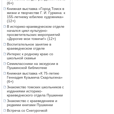
(6+)
Книжная выставка «Город Томск в
жизни и творчестве Г. И. Гуркина: к
155-летнему юбилею художника»
(12+)
В историко-краеведческом отделе
начался цикл культурно-
просветительских мероприятий
«Дорогие мои томичи!» (12+)
Воспитательное занятие в
краеведческом отделе
Интерес к родному краю со
школьной скамьи
Семиклассники на экскурсии в
Пушкинской библиотеке
Книжная выставка «К 75-летию
Геннадия Кузьмича Скарлыгина»
(6+)
Знакомство томских школьников с
изданиями историко-
краеведческого отдела Пушкинки
Знакомство с краеведением и
редкими книгами Пушкинки
Встреча со Снегурочкой