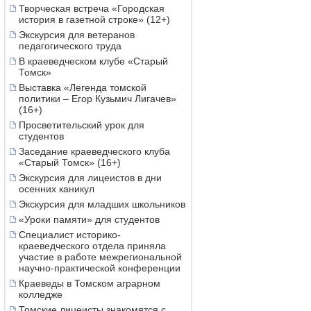
Творческая встреча «Городская
история в газетной строке» (12+)
Экскурсия для ветеранов
педагогического труда
В краеведческом клубе «Старый
Томск»
Выставка «Легенда томской
политики – Егор Кузьмич Лигачев»
(16+)
Просветительский урок для
студентов
Заседание краеведческого клуба
«Старый Томск» (16+)
Экскурсия для лицеистов в дни
осенних каникул
Экскурсия для младших школьников
«Уроки памяти» для студентов
Специалист историко-
краеведческого отдела приняла
участие в работе межрегиональной
научно-практической конференции
Краеведы в Томском аграрном
колледже
Томские лицеисты знакомятся с