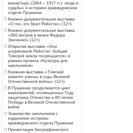
монастырь (1864 – 1917 гг.): люди и
судьбы» в историко-краеведческом
отделе Пушкинки
Книжно-документальная выставка
«О тех, кто брал Рейхстаг» (12+)
Книжно-документальная выставка
«360 метров в жизни Федора
Зинченко» (12+)
Открытие выставки «Они
штурмовали Рейхстаг: бойцам
Томской земли посвящается» в
рамках проекта «Культура для
школьников»
Книжная выставка «Томский
комитет ученых в годы Великой
Отечественной войны» (12+)
В Пушкинке продолжается цикл
мероприятий, посвященных Году
защитника Отечества и 80-летию
Победы в Великой Отечественной
войне
Знакомство школьников с
изданиями историко-
краеведческого отдела Пушкинки
Презентация биографического