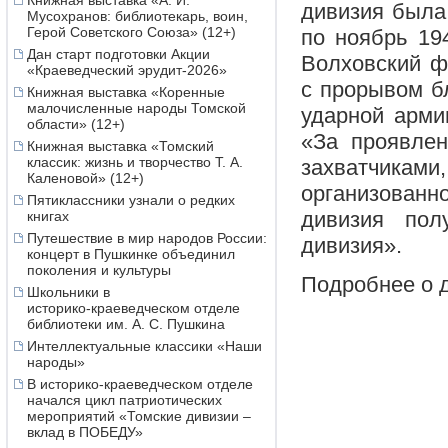
Книжная выставка «А. И.
дивизия была 
Мусохранов: библиотекарь, воин,
Герой Советского Союза» (12+)
по ноябрь 194
Дан старт подготовки Акции
Волховский ф
«Краеведческий эрудит-2026»
с прорывом б
Книжная выставка «Коренные
малочисленные народы Томской
ударной арми
области» (12+)
«За проявлен
Книжная выставка «Томский
классик: жизнь и творчество Т. А.
захватчикам
Каленовой» (12+)
организованно
Пятиклассники узнали о редких
дивизия пол
книгах
Путешествие в мир народов России:
дивизия».
концерт в Пушкинке объединил
поколения и культуры
Подробнее о 
Школьники в
историко‑краеведческом отделе
библиотеки им. А. С. Пушкина
Интеллектуальные классики «Наши
народы»
В историко-краеведческом отделе
начался цикл патриотических
мероприятий «Томские дивизии –
вклад в ПОБЕДУ»