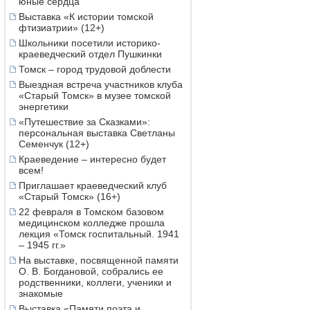
юные сердца
Выставка «К истории томской
фтизиатрии» (12+)
Школьники посетили историко-
краеведческий отдел Пушкинки
Томск – город трудовой доблести
Выездная встреча участников клуба
«Старый Томск» в музее томской
энергетики
«Путешествие за Сказками»:
персональная выставка Светланы
Семенчук (12+)
Краеведение – интересно будет
всем!
Приглашает краеведческий клуб
«Старый Томск» (16+)
22 февраля в Томском базовом
медицинском колледже прошла
лекция «Томск госпитальный. 1941
– 1945 гг.»
На выставке, посвященной памяти
О. В. Богдановой, собрались ее
родственники, коллеги, ученики и
знакомые
Выставка «Памяти поэта и