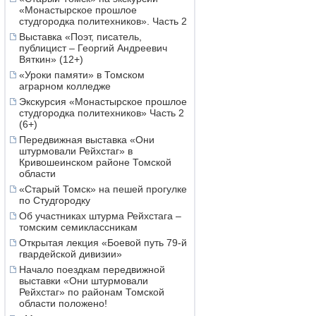
«Монастырское прошлое
студгородка политехников». Часть 2
Выставка «Поэт, писатель,
публицист – Георгий Андреевич
Вяткин» (12+)
«Уроки памяти» в Томском
аграрном колледже
Экскурсия «Монастырское прошлое
студгородка политехников» Часть 2
(6+)
Передвижная выставка «Они
штурмовали Рейхстаг» в
Кривошеинском районе Томской
области
«Старый Томск» на пешей прогулке
по Студгородку
Об участниках штурма Рейхстага –
томским семиклассникам
Открытая лекция «Боевой путь 79-й
гвардейской дивизии»
Начало поездкам передвижной
выставки «Они штурмовали
Рейхстаг» по районам Томской
области положено!