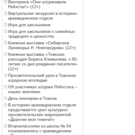
Викторина «Они штурмовали
Рейхстаг!» (12+)
Виртуальная экскурсия в историко-
краеведческом отделе
Игра для школьников
Игра для школьников о семейных
традициях и ценностях
Книжная выставка «Сибирское
Лукоморье Н. Новгородова» (12+)
Книжная выставка «Томская
рапсодия Бориса Климычева: к 95-
летию со дня рождения писателя»
(12+)
Просветительский урок в Томском
аграрном колледже
Об участниках штурма Рейхстага –
наших земляках
День пионерии в Томске
В историко-краеведческом отделе
продолжается цикл культурно-
просветительских мероприятий
«Дорогие мои томичи!»
Второклассники из школы № 54
познакомились с краеведением