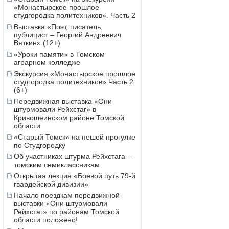
«Монастырское прошлое
студгородка политехников». Часть 2
Выставка «Поэт, писатель,
публицист – Георгий Андреевич
Вяткин» (12+)
«Уроки памяти» в Томском
аграрном колледже
Экскурсия «Монастырское прошлое
студгородка политехников» Часть 2
(6+)
Передвижная выставка «Они
штурмовали Рейхстаг» в
Кривошеинском районе Томской
области
«Старый Томск» на пешей прогулке
по Студгородку
Об участниках штурма Рейхстага –
томским семиклассникам
Открытая лекция «Боевой путь 79-й
гвардейской дивизии»
Начало поездкам передвижной
выставки «Они штурмовали
Рейхстаг» по районам Томской
области положено!