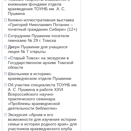
книжными фондами отдела
краеведения ТОУНБ им. А. С.
Пушкина
Книжно-иллюстративная выставка
«Григорий Николаевич Потанин –
почетный гражданин Сибири» (12+)
Сотрудники Пушкинки посетили
гимназию № 29 г. Томска
Двери Пушкинки для учащихся
лицея № 7 открыты
«Старый Томск» на экскурсии в
Государственном архиве Томской
области
Школьники в историко-
краеведческом отделе Пушкинки
Об участии специалиста ТОУНБ им.
А. С. Пушкина в работе XXVI
Всероссийского научно-
практического семинара
«Проблемы краеведческой
деятельности библиотек»
Экскурсия «Архив и его
возможности для изучения истории
семьи и истории родного края» для
участников краеведческого клуба