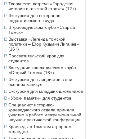
Творческая встреча «Городская
история в газетной строке» (12+)
Экскурсия для ветеранов
педагогического труда
В краеведческом клубе «Старый
Томск»
Выставка «Легенда томской
политики – Егор Кузьмич Лигачев»
(16+)
Просветительский урок для
студентов
Заседание краеведческого клуба
«Старый Томск» (16+)
Экскурсия для лицеистов в дни
осенних каникул
Экскурсия для младших школьников
«Уроки памяти» для студентов
Специалист историко-
краеведческого отдела приняла
участие в работе межрегиональной
научно-практической конференции
Краеведы в Томском аграрном
колледже
Томские лицеисты знакомятся с