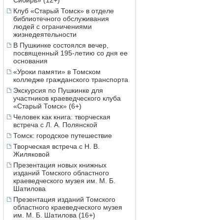
Сибирь» (12+)
Клуб «Старый Томск» в отделе
библиотечного обслуживания
людей с ограничениями
жизнедеятельности
В Пушкинке состоялся вечер,
посвященный 195-летию со дня ее
основания
«Уроки памяти» в Томском
колледже гражданского транспорта
Экскурсия по Пушкинке для
участников краеведческого клуба
«Старый Томск» (6+)
Человек как книга: творческая
встреча с Л. А. Полянской
Томск: городское путешествие
Творческая встреча с Н. В.
Жиляковой
Презентация новых книжных
изданий Томского областного
краеведческого музея им. М. Б.
Шатилова
Презентация изданий Томского
областного краеведческого музея
им. М. Б. Шатилова (16+)