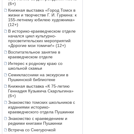
(6+)
Книжная выставка «Город Томск в
жизни и творчестве Г. И. Гуркина: к
155-летнему юбилею художника»
(12+)
В историко-краеведческом отделе
начался цикл культурно-
просветительских мероприятий
«Дорогие мои томичи!» (12+)
Воспитательное занятие в
краеведческом отделе
Интерес к родному краю со
школьной скамьи
Семиклассники на экскурсии в
Пушкинской библиотеке
Книжная выставка «К 75-летию
Геннадия Кузьмича Скарлыгина»
(6+)
Знакомство томских школьников с
изданиями историко-
краеведческого отдела Пушкинки
Знакомство с краеведением и
редкими книгами Пушкинки
Встреча со Снегурочкой