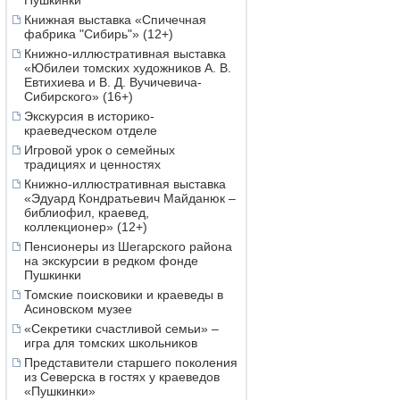
Пушкинки
Книжная выставка «Спичечная
фабрика "Сибирь"» (12+)
Книжно-иллюстративная выставка
«Юбилеи томских художников А. В.
Евтихиева и В. Д. Вучичевича-
Сибирского» (16+)
Экскурсия в историко-
краеведческом отделе
Игровой урок о семейных
традициях и ценностях
Книжно-иллюстративная выставка
«Эдуард Кондратьевич Майданюк –
библиофил, краевед,
коллекционер» (12+)
Пенсионеры из Шегарского района
на экскурсии в редком фонде
Пушкинки
Томские поисковики и краеведы в
Асиновском музее
«Секретики счастливой семьи» –
игра для томских школьников
Представители старшего поколения
из Северска в гостях у краеведов
«Пушкинки»