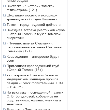
юные сердца
Выставка «К истории томской
фтизиатрии» (12+)
Школьники посетили историко-
краеведческий отдел Пушкинки
Томск – город трудовой доблести
Выездная встреча участников клуба
«Старый Томск» в музее томской
энергетики
«Путешествие за Сказками»:
персональная выставка Светланы
Семенчук (12+)
Краеведение – интересно будет
всем!
Приглашает краеведческий клуб
«Старый Томск» (16+)
22 февраля в Томском базовом
медицинском колледже прошла
лекция «Томск госпитальный. 1941
– 1945 гг.»
На выставке, посвященной памяти
О. В. Богдановой, собрались ее
родственники, коллеги, ученики и
знакомые
Выставка «Памяти поэта и