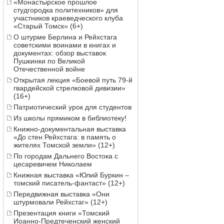
«Монастырское прошлое
студгородка политехников» для
участников краеведческого клуба
«Старый Томск» (6+)
О штурме Берлина и Рейхстага
советскими воинами в книгах и
документах: обзор выставок
Пушкинки по Великой
Отечественной войне
Открытая лекция «Боевой путь 79-й
гвардейской стрелковой дивизии»
(16+)
Патриотический урок для студентов
Из школы прямиком в библиотеку!
Книжно-документальная выставка
«До стен Рейхстага: в память о
жителях Томской земли» (12+)
По городам Дальнего Востока с
цесаревичем Николаем
Книжная выставка «Юлий Буркин –
томский писатель-фантаст» (12+)
Передвижная выставка «Они
штурмовали Рейхстаг» (12+)
Презентация книги «Томский
Иоанно-Предтеченский женский