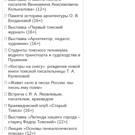
писателя Вениамина Анисимовича
Колыхалова» (12+)
Памяти историка архитектуры О. В.
Богдановой (16+)
Выставка «Первый томский
журнал» (16+)
Выставка «Архитектор, педагог,
художник» (16+)
Студенты томского техникума
водного транспорта и судоходства в
Пушкинке
«Костры на снегу»: рождение новой
книги томской писательницы Т. А.
Каленовой
«Живет село в лесах России, мы
песнь ему поем»
Встреча с Я. А. Яковлевым,
писателем, краеведом
Краеведческий клуб «Старый
Томск» (16+)
Выставка «Легенда нашего города –
старец Федор Томский» (12+)
Лекция «Основы генеалогического
поиска» (12+)