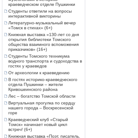
краеведческом отделе Пушкинки
Студенты ответили на вопросы
интерактивной викторины
Литературно-музыкальный вечер
«Томск в стихах» (6+)
Книжная выставка «130-лет со дня
открытия библиотеки Томского
общества взаимного вспоможения
приказчиков» (16+)
Студенты Томского техникума
водного транспорта и судоходства в
гостях у краеведов
От археологии к краеведению
В гостях историко-краеведческого
отдела Пушкинки – жители
Кривошеинского района
Лес – богатство Томской области
Виртуальная прогулка по сердцу
нашего города – Воскресенской
горе
Краеведческий клуб «Старый
Томск» начинает новый цикл
встреч! (6+)
Книжная выставка «Поэт, писатель,