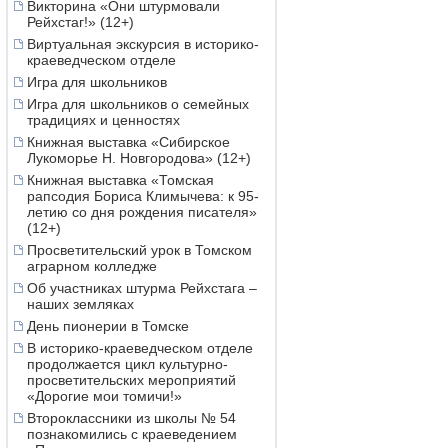
Викторина «Они штурмовали
Рейхстаг!» (12+)
Виртуальная экскурсия в историко-
краеведческом отделе
Игра для школьников
Игра для школьников о семейных
традициях и ценностях
Книжная выставка «Сибирское
Лукоморье Н. Новгородова» (12+)
Книжная выставка «Томская
рапсодия Бориса Климычева: к 95-
летию со дня рождения писателя»
(12+)
Просветительский урок в Томском
аграрном колледже
Об участниках штурма Рейхстага –
наших земляках
День пионерии в Томске
В историко-краеведческом отделе
продолжается цикл культурно-
просветительских мероприятий
«Дорогие мои томичи!»
Второклассники из школы № 54
познакомились с краеведением