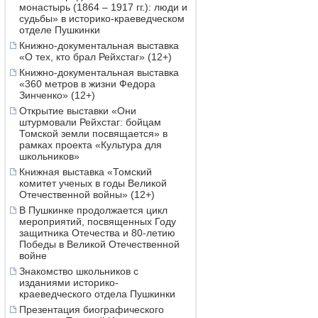
монастырь (1864 – 1917 гг.): люди и
судьбы» в историко-краеведческом
отделе Пушкинки
Книжно-документальная выставка
«О тех, кто брал Рейхстаг» (12+)
Книжно-документальная выставка
«360 метров в жизни Федора
Зинченко» (12+)
Открытие выставки «Они
штурмовали Рейхстаг: бойцам
Томской земли посвящается» в
рамках проекта «Культура для
школьников»
Книжная выставка «Томский
комитет ученых в годы Великой
Отечественной войны» (12+)
В Пушкинке продолжается цикл
мероприятий, посвященных Году
защитника Отечества и 80-летию
Победы в Великой Отечественной
войне
Знакомство школьников с
изданиями историко-
краеведческого отдела Пушкинки
Презентация биографического