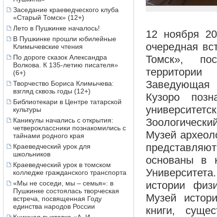
Заседание краеведческого клуба
«Старый Томск» (12+)
Лето в Пушкинке началось!
12 ноября 20
В Пушкинке прошли юбилейные
очередная вс
Климычевские чтения
По дороге сказок Александра
Томск», по
Волкова. К 135-летию писателя»
территории 
(6+)
Заведующая 
Творчество Бориса Климычева:
взгляд сквозь годы (12+)
Кузоро поз
Библиотекари в Центре татарской
университе
культуры
Каникулы начались с открытия:
Зоологический
четвероклассники познакомились с
Музей археоло
тайнами родного края
представляю
Краеведческий урок для
школьников
основаны в 
Краеведческий урок в томском
Университет
колледже гражданского транспорта
«Мы не соседи, мы – семья»: в
истории физ
Пушкинке состоялась творческая
Музей истори
встреча, посвященная Году
единства народов России
книги, суще