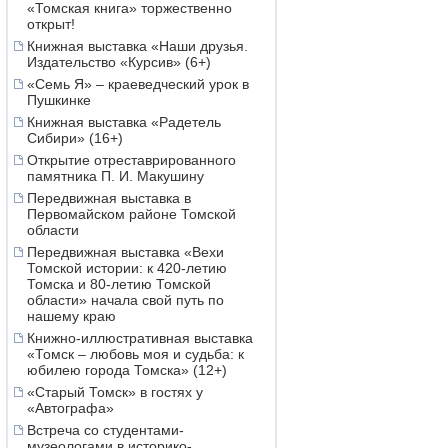
«Томская книга» торжественно
открыт!
Книжная выставка «Наши друзья.
Издательство «Курсив» (6+)
«Семь Я» – краеведческий урок в
Пушкинке
Книжная выставка «Радетель
Сибири» (16+)
Открытие отреставрированного
памятника П. И. Макушину
Передвижная выставка в
Первомайском районе Томской
области
Передвижная выставка «Вехи
Томской истории: к 420-летию
Томска и 80-летию Томской
области» начала свой путь по
нашему краю
Книжно-иллюстративная выставка
«Томск – любовь моя и судьба: к
юбилею города Томска» (12+)
«Старый Томск» в гостях у
«Автографа»
Встреча со студентами-
музеологами в историко-