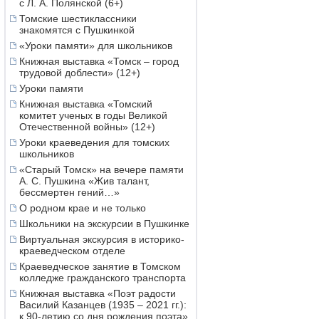
с Л. А. Полянской (6+)
Томские шестиклассники
знакомятся с Пушкинкой
«Уроки памяти» для школьников
Книжная выставка «Томск – город
трудовой доблести» (12+)
Уроки памяти
Книжная выставка «Томский
комитет ученых в годы Великой
Отечественной войны» (12+)
Уроки краеведения для томских
школьников
«Старый Томск» на вечере памяти
А. С. Пушкина «Жив талант,
бессмертен гений…»
О родном крае и не только
Школьники на экскурсии в Пушкинке
Виртуальная экскурсия в историко-
краеведческом отделе
Краеведческое занятие в Томском
колледже гражданского транспорта
Книжная выставка «Поэт радости
Василий Казанцев (1935 – 2021 гг.):
к 90-летию со дня рождения поэта»