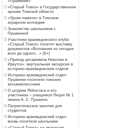
«Пушкинки»
«Старый Томск» в Государственном
архиве Томской области
«Уроки памяти» в Томском
аграрном колледже
Знакомство школьников с
Пушкинкой
Участники краеведческого клуба
«Старый Томск» посетят выставку
документов «Вспомним их сегодня
всех до одного...» (6+)
«Приезд цесаревича Николая в
Иркутск»: виртуальная экскурсия в
историко-краеведческом отделе
Историко-краеведческий отдел
Пушкинки посетили томские
восьмиклассники
О штурме Рейхстага и его
участниках – учащимся Лицея № 1
имени А. С. Пушкина
Патриотическое занятие для
студентов
Историко-краеведческий отдел
вновь посетили школьники
«Старый Томск» на экскурсии