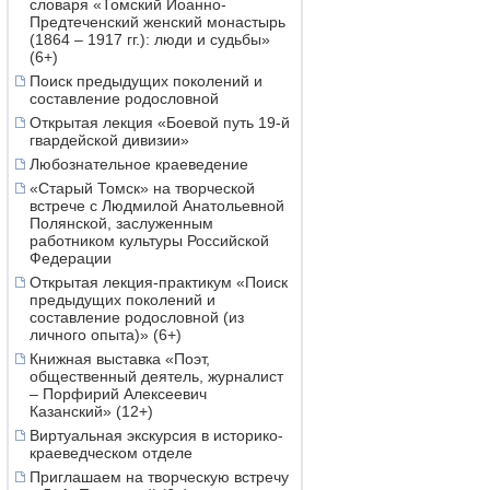
словаря «Томский Иоанно-
Предтеченский женский монастырь
(1864 – 1917 гг.): люди и судьбы»
(6+)
Поиск предыдущих поколений и
составление родословной
Открытая лекция «Боевой путь 19-й
гвардейской дивизии»
Любознательное краеведение
«Старый Томск» на творческой
встрече с Людмилой Анатольевной
Полянской, заслуженным
работником культуры Российской
Федерации
Открытая лекция-практикум «Поиск
предыдущих поколений и
составление родословной (из
личного опыта)» (6+)
Книжная выставка «Поэт,
общественный деятель, журналист
– Порфирий Алексеевич
Казанский» (12+)
Виртуальная экскурсия в историко-
краеведческом отделе
Приглашаем на творческую встречу