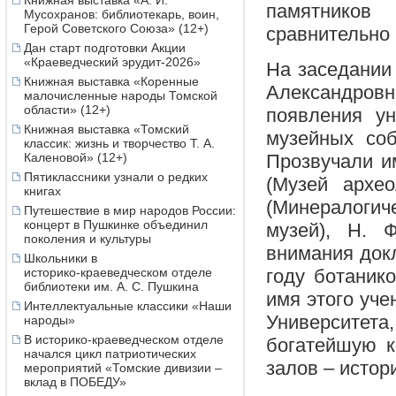
Книжная выставка «А. И.
памятников
Мусохранов: библиотекарь, воин,
Герой Советского Союза» (12+)
сравнительно 
Дан старт подготовки Акции
«Краеведческий эрудит-2026»
На заседании
Книжная выставка «Коренные
Александров
малочисленные народы Томской
области» (12+)
появления ун
Книжная выставка «Томский
музейных соб
классик: жизнь и творчество Т. А.
Прозвучали и
Каленовой» (12+)
Пятиклассники узнали о редких
(Музей архе
книгах
(Минералогиче
Путешествие в мир народов России:
концерт в Пушкинке объединил
музей), Н. 
поколения и культуры
внимания докл
Школьники в
году ботани
историко‑краеведческом отделе
библиотеки им. А. С. Пушкина
имя этого уче
Интеллектуальные классики «Наши
Университет
народы»
В историко-краеведческом отделе
богатейшую к
начался цикл патриотических
залов – истор
мероприятий «Томские дивизии –
вклад в ПОБЕДУ»