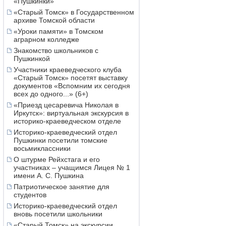
«Пушкинки»
«Старый Томск» в Государственном
архиве Томской области
«Уроки памяти» в Томском
аграрном колледже
Знакомство школьников с
Пушкинкой
Участники краеведческого клуба
«Старый Томск» посетят выставку
документов «Вспомним их сегодня
всех до одного...» (6+)
«Приезд цесаревича Николая в
Иркутск»: виртуальная экскурсия в
историко-краеведческом отделе
Историко-краеведческий отдел
Пушкинки посетили томские
восьмиклассники
О штурме Рейхстага и его
участниках – учащимся Лицея № 1
имени А. С. Пушкина
Патриотическое занятие для
студентов
Историко-краеведческий отдел
вновь посетили школьники
«Старый Томск» на экскурсии