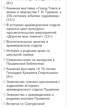
(6+)
Книжная выставка «Город Томск в
жизни и творчестве Г. И. Гуркина: к
155-летнему юбилею художника»
(12+)
В историко-краеведческом отделе
начался цикл культурно-
просветительских мероприятий
«Дорогие мои томичи!» (12+)
Воспитательное занятие в
краеведческом отделе
Интерес к родному краю со
школьной скамьи
Семиклассники на экскурсии в
Пушкинской библиотеке
Книжная выставка «К 75-летию
Геннадия Кузьмича Скарлыгина»
(6+)
Знакомство томских школьников с
изданиями историко-
краеведческого отдела Пушкинки
Знакомство с краеведением и
редкими книгами Пушкинки
Встреча со Снегурочкой