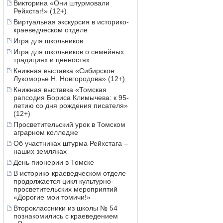
Викторина «Они штурмовали
Рейхстаг!» (12+)
Виртуальная экскурсия в историко-
краеведческом отделе
Игра для школьников
Игра для школьников о семейных
традициях и ценностях
Книжная выставка «Сибирское
Лукоморье Н. Новгородова» (12+)
Книжная выставка «Томская
рапсодия Бориса Климычева: к 95-
летию со дня рождения писателя»
(12+)
Просветительский урок в Томском
аграрном колледже
Об участниках штурма Рейхстага –
наших земляках
День пионерии в Томске
В историко-краеведческом отделе
продолжается цикл культурно-
просветительских мероприятий
«Дорогие мои томичи!»
Второклассники из школы № 54
познакомились с краеведением