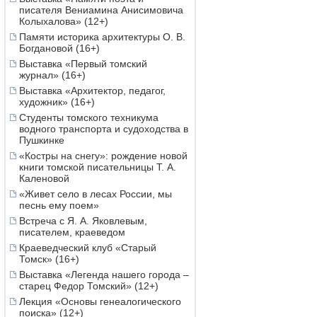
писателя Вениамина Анисимовича
Колыхалова» (12+)
Памяти историка архитектуры О. В.
Богдановой (16+)
Выставка «Первый томский
журнал» (16+)
Выставка «Архитектор, педагог,
художник» (16+)
Студенты томского техникума
водного транспорта и судоходства в
Пушкинке
«Костры на снегу»: рождение новой
книги томской писательницы Т. А.
Каленовой
«Живет село в лесах России, мы
песнь ему поем»
Встреча с Я. А. Яковлевым,
писателем, краеведом
Краеведческий клуб «Старый
Томск» (16+)
Выставка «Легенда нашего города –
старец Федор Томский» (12+)
Лекция «Основы генеалогического
поиска» (12+)