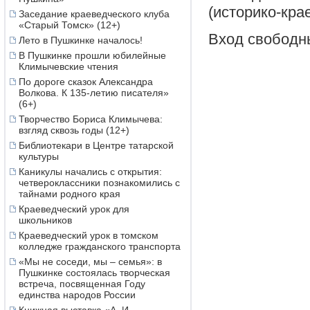
(историко-кра
Заседание краеведческого клуба
«Старый Томск» (12+)
Вход свободн
Лето в Пушкинке началось!
В Пушкинке прошли юбилейные
Климычевские чтения
По дороге сказок Александра
Волкова. К 135-летию писателя»
(6+)
Творчество Бориса Климычева:
взгляд сквозь годы (12+)
Библиотекари в Центре татарской
культуры
Каникулы начались с открытия:
четвероклассники познакомились с
тайнами родного края
Краеведческий урок для
школьников
Краеведческий урок в томском
колледже гражданского транспорта
«Мы не соседи, мы – семья»: в
Пушкинке состоялась творческая
встреча, посвященная Году
единства народов России