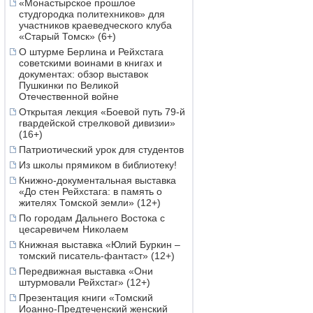
«Монастырское прошлое
студгородка политехников» для
участников краеведческого клуба
«Старый Томск» (6+)
О штурме Берлина и Рейхстага
советскими воинами в книгах и
документах: обзор выставок
Пушкинки по Великой
Отечественной войне
Открытая лекция «Боевой путь 79-й
гвардейской стрелковой дивизии»
(16+)
Патриотический урок для студентов
Из школы прямиком в библиотеку!
Книжно-документальная выставка
«До стен Рейхстага: в память о
жителях Томской земли» (12+)
По городам Дальнего Востока с
цесаревичем Николаем
Книжная выставка «Юлий Буркин –
томский писатель-фантаст» (12+)
Передвижная выставка «Они
штурмовали Рейхстаг» (12+)
Презентация книги «Томский
Иоанно-Предтеченский женский