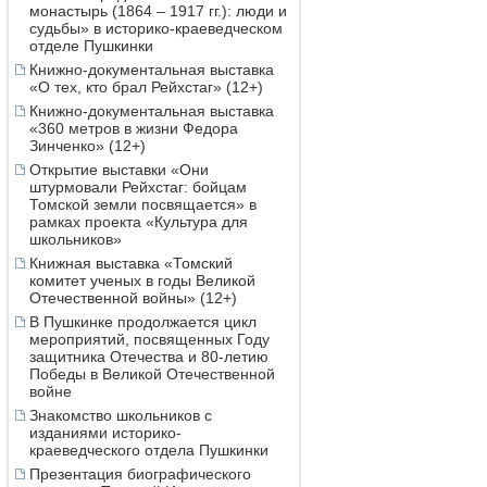
монастырь (1864 – 1917 гг.): люди и
судьбы» в историко-краеведческом
отделе Пушкинки
Книжно-документальная выставка
«О тех, кто брал Рейхстаг» (12+)
Книжно-документальная выставка
«360 метров в жизни Федора
Зинченко» (12+)
Открытие выставки «Они
штурмовали Рейхстаг: бойцам
Томской земли посвящается» в
рамках проекта «Культура для
школьников»
Книжная выставка «Томский
комитет ученых в годы Великой
Отечественной войны» (12+)
В Пушкинке продолжается цикл
мероприятий, посвященных Году
защитника Отечества и 80-летию
Победы в Великой Отечественной
войне
Знакомство школьников с
изданиями историко-
краеведческого отдела Пушкинки
Презентация биографического