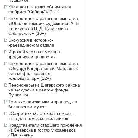
Пушкинки
Книжная выставка «Спичечная
фабрика "Сибирь"» (12+)
Книжно-иллюстративная выставка
«Юбилеи томских художников А. В.
Евтихиева и В. Д. Вучичевича-
Сибирского» (16+)
Экскурсия в историко-
краеведческом отделе
Игровой урок о семейных
традициях и ценностях
Книжно-иллюстративная выставка
«Эдуард Кондратьевич Майданюк –
библиофил, краевед,
коллекционер» (12+)
Пенсионеры из Шегарского района
на экскурсии в редком фонде
Пушкинки
Томские поисковики и краеведы в
Асиновском музее
«Секретики счастливой семьи» –
игра для томских школьников
Представители старшего поколения
из Северска в гостях у краеведов
«Пушкинки»