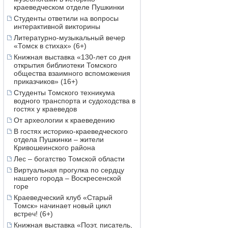
краеведческом отделе Пушкинки
Студенты ответили на вопросы
интерактивной викторины
Литературно-музыкальный вечер
«Томск в стихах» (6+)
Книжная выставка «130-лет со дня
открытия библиотеки Томского
общества взаимного вспоможения
приказчиков» (16+)
Студенты Томского техникума
водного транспорта и судоходства в
гостях у краеведов
От археологии к краеведению
В гостях историко-краеведческого
отдела Пушкинки – жители
Кривошеинского района
Лес – богатство Томской области
Виртуальная прогулка по сердцу
нашего города – Воскресенской
горе
Краеведческий клуб «Старый
Томск» начинает новый цикл
встреч! (6+)
Книжная выставка «Поэт, писатель,