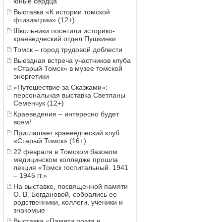
юные сердца
Выставка «К истории томской
фтизиатрии» (12+)
Школьники посетили историко-
краеведческий отдел Пушкинки
Томск – город трудовой доблести
Выездная встреча участников клуба
«Старый Томск» в музее томской
энергетики
«Путешествие за Сказками»:
персональная выставка Светланы
Семенчук (12+)
Краеведение – интересно будет
всем!
Приглашает краеведческий клуб
«Старый Томск» (16+)
22 февраля в Томском базовом
медицинском колледже прошла
лекция «Томск госпитальный. 1941
– 1945 гг.»
На выставке, посвященной памяти
О. В. Богдановой, собрались ее
родственники, коллеги, ученики и
знакомые
Выставка «Памяти поэта и