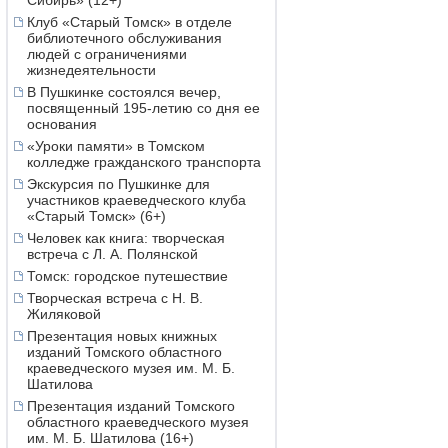
Сибирь» (12+)
Клуб «Старый Томск» в отделе
библиотечного обслуживания
людей с ограничениями
жизнедеятельности
В Пушкинке состоялся вечер,
посвященный 195-летию со дня ее
основания
«Уроки памяти» в Томском
колледже гражданского транспорта
Экскурсия по Пушкинке для
участников краеведческого клуба
«Старый Томск» (6+)
Человек как книга: творческая
встреча с Л. А. Полянской
Томск: городское путешествие
Творческая встреча с Н. В.
Жиляковой
Презентация новых книжных
изданий Томского областного
краеведческого музея им. М. Б.
Шатилова
Презентация изданий Томского
областного краеведческого музея
им. М. Б. Шатилова (16+)