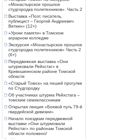
«Монастырское прошлое
студгородка политехников». Часть 2
Выставка «Поэт, писатель,
публицист – Георгий Андреевич
Вяткин» (12+)
«Уроки памяти» в Томском
аграрном колледже
Экскурсия «Монастырское прошлое
студгородка политехников» Часть 2
(6+)
Передвижная выставка «Они
штурмовали Рейхстаг» в
Кривошеинском районе Томской
области
«Старый Томск» на пешей прогулке
по Студгородку
Об участниках штурма Рейхстага –
томским семиклассникам
Открытая лекция «Боевой путь 79-й
гвардейской дивизии»
Начало поездкам передвижной
выставки «Они штурмовали
Рейхстаг» по районам Томской
области положено!