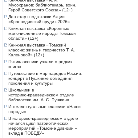
Книжная выставка «А. И.
Мусохранов: библиотекарь, воин,
Герой Советского Союза» (12+)
Дан старт подготовки Акции
«Краеведческий эрудит-2026»
Книжная выставка «Коренные
малочисленные народы Томской
области» (12+)
Книжная выставка «Томский
классик: жизнь и творчество Т. А.
Каленовой» (12+)
Пятиклассники узнали о редких
книгах
Путешествие в мир народов России:
концерт в Пушкинке объединил
поколения и культуры
Школьники в
историко‑краеведческом отделе
библиотеки им. А. С. Пушкина
Интеллектуальные классики «Наши
народы»
В историко-краеведческом отделе
начался цикл патриотических
мероприятий «Томские дивизии –
вклад в ПОБЕДУ»