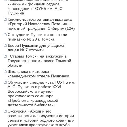
книжными фондами отдела
краеведения ТОУНБ им. А. С.
Пушкина
Книжно-иллюстративная выставка
«Григорий Николаевич Потанин –
почетный гражданин Сибири» (12+)
Сотрудники Пушкинки посетили
гимназию № 29 г. Томска
Двери Пушкинки для учащихся
лицея № 7 открыты
«Старый Томск» на экскурсии в
Государственном архиве Томской
области
Школьники в историко-
краеведческом отделе Пушкинки
Об участии специалиста ТОУНБ им.
А. С. Пушкина в работе XXVI
Всероссийского научно-
практического семинара
«Проблемы краеведческой
деятельности библиотек»
Экскурсия «Архив и его
возможности для изучения истории
семьи и истории родного края» для
участников краеведческого клуба