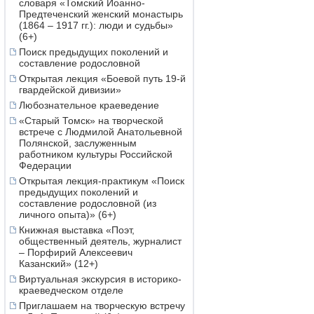
словаря «Томский Иоанно-
Предтеченский женский монастырь
(1864 – 1917 гг.): люди и судьбы»
(6+)
Поиск предыдущих поколений и
составление родословной
Открытая лекция «Боевой путь 19-й
гвардейской дивизии»
Любознательное краеведение
«Старый Томск» на творческой
встрече с Людмилой Анатольевной
Полянской, заслуженным
работником культуры Российской
Федерации
Открытая лекция-практикум «Поиск
предыдущих поколений и
составление родословной (из
личного опыта)» (6+)
Книжная выставка «Поэт,
общественный деятель, журналист
– Порфирий Алексеевич
Казанский» (12+)
Виртуальная экскурсия в историко-
краеведческом отделе
Приглашаем на творческую встречу