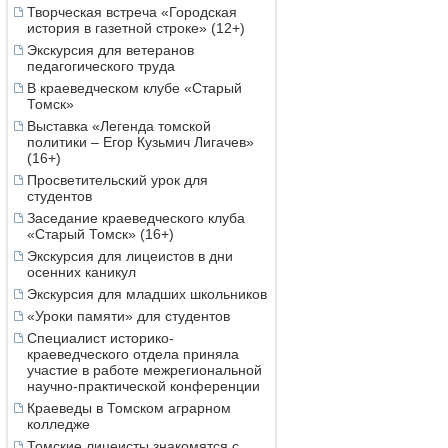
Творческая встреча «Городская
история в газетной строке» (12+)
Экскурсия для ветеранов
педагогического труда
В краеведческом клубе «Старый
Томск»
Выставка «Легенда томской
политики – Егор Кузьмич Лигачев»
(16+)
Просветительский урок для
студентов
Заседание краеведческого клуба
«Старый Томск» (16+)
Экскурсия для лицеистов в дни
осенних каникул
Экскурсия для младших школьников
«Уроки памяти» для студентов
Специалист историко-
краеведческого отдела приняла
участие в работе межрегиональной
научно-практической конференции
Краеведы в Томском аграрном
колледже
Томские лицеисты знакомятся с