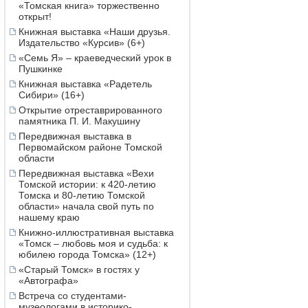
«Томская книга» торжественно
открыт!
Книжная выставка «Наши друзья.
Издательство «Курсив» (6+)
«Семь Я» – краеведческий урок в
Пушкинке
Книжная выставка «Радетель
Сибири» (16+)
Открытие отреставрированного
памятника П. И. Макушину
Передвижная выставка в
Первомайском районе Томской
области
Передвижная выставка «Вехи
Томской истории: к 420-летию
Томска и 80-летию Томской
области» начала свой путь по
нашему краю
Книжно-иллюстративная выставка
«Томск – любовь моя и судьба: к
юбилею города Томска» (12+)
«Старый Томск» в гостях у
«Автографа»
Встреча со студентами-
музеологами в историко-