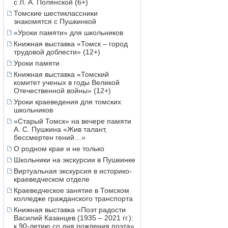
с Л. А. Полянской (6+)
Томские шестиклассники
знакомятся с Пушкинкой
«Уроки памяти» для школьников
Книжная выставка «Томск – город
трудовой доблести» (12+)
Уроки памяти
Книжная выставка «Томский
комитет ученых в годы Великой
Отечественной войны» (12+)
Уроки краеведения для томских
школьников
«Старый Томск» на вечере памяти
А. С. Пушкина «Жив талант,
бессмертен гений…»
О родном крае и не только
Школьники на экскурсии в Пушкинке
Виртуальная экскурсия в историко-
краеведческом отделе
Краеведческое занятие в Томском
колледже гражданского транспорта
Книжная выставка «Поэт радости
Василий Казанцев (1935 – 2021 гг.):
к 90-летию со дня рождения поэта»