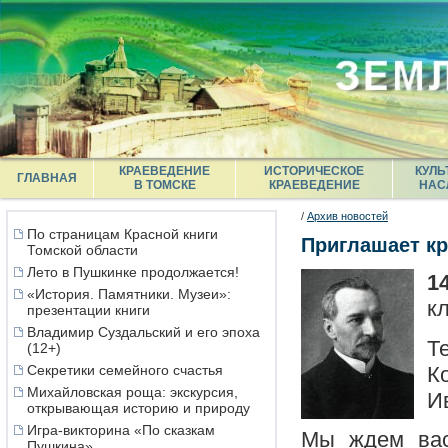
КРАЕВЕДЕНИЕ
ИСТОРИЧЕСКОЕ
КУЛЬ
ГЛАВНАЯ
В ТОМСКЕ
КРАЕВЕДЕНИЕ
НАС
/
Архив новостей
По страницам Красной книги
Приглашает кр
Томской области
Лето в Пушкинке продолжается!
1
«История. Памятники. Музеи»:
к
презентации книги
Владимир Суздальский и его эпоха
Т
(12+)
К
Секретики семейного счастья
Михайловская роща: экскурсия,
И
открывающая историю и природу
Игра-викторина «По сказкам
Мы ждем ва
Пушкина»