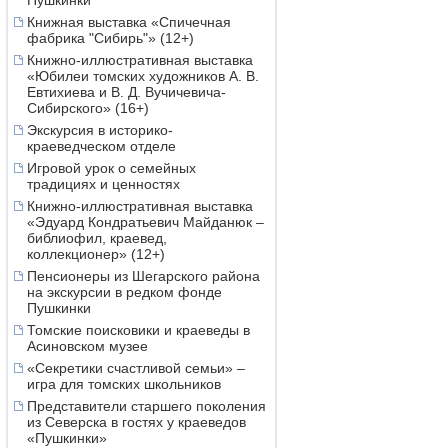
Пушкинки
Книжная выставка «Спичечная
фабрика "Сибирь"» (12+)
Книжно-иллюстративная выставка
«Юбилеи томских художников А. В.
Евтихиева и В. Д. Вучичевича-
Сибирского» (16+)
Экскурсия в историко-
краеведческом отделе
Игровой урок о семейных
традициях и ценностях
Книжно-иллюстративная выставка
«Эдуард Кондратьевич Майданюк –
библиофил, краевед,
коллекционер» (12+)
Пенсионеры из Шегарского района
на экскурсии в редком фонде
Пушкинки
Томские поисковики и краеведы в
Асиновском музее
«Секретики счастливой семьи» –
игра для томских школьников
Представители старшего поколения
из Северска в гостях у краеведов
«Пушкинки»