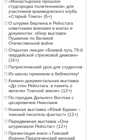
«Монастырское прошлое
студгородка политехников» для
участников краеведческого клуба
«Старый Томск» (6+)
О штурме Берлина и Рейхстага
советскими воинами в книгах и
документах: обзор выставок
Пушкинки по Великой
Отечественной войне
Открытая лекция «Боевой путь 79-й
гвардейской стрелковой дивизии»
(16+)
Патриотический урок для студентов
Из школы прямиком в библиотеку!
Книжно-документальная выставка
«До стен Рейхстага: в память о
жителях Томской земли» (12+)
По городам Дальнего Востока с
цесаревичем Николаем
Книжная выставка «Юлий Буркин –
томский писатель-фантаст» (12+)
Передвижная выставка «Они
штурмовали Рейхстаг» (12+)
Презентация книги «Томский
Иоанно-Предтеченский женский