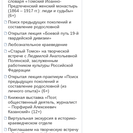
словаря «Томский Иоанно-
Предтеченский женский монастырь
(1864 – 1917 гг.): люди и судьбы»
(6+)
Поиск предыдущих поколений и
составление родословной
Открытая лекция «Боевой путь 19-й
гвардейской дивизии»
Любознательное краеведение
«Старый Томск» на творческой
встрече с Людмилой Анатольевной
Полянской, заслуженным
работником культуры Российской
Федерации
Открытая лекция-практикум «Поиск
предыдущих поколений и
составление родословной (из
личного опыта)» (6+)
Книжная выставка «Поэт,
общественный деятель, журналист
– Порфирий Алексеевич
Казанский» (12+)
Виртуальная экскурсия в историко-
краеведческом отделе
Приглашаем на творческую встречу