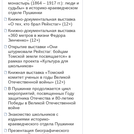
монастырь (1864 – 1917 гг.): люди и
судьбы» в историко-краеведческом
отделе Пушкинки
Книжно-документальная выставка
«О тех, кто брал Рейхстаг» (12+)
Книжно-документальная выставка
«360 метров в жизни Федора
Зинченко» (12+)
Открытие выставки «Они
штурмовали Рейхстаг: бойцам
Томской земли посвящается» в
рамках проекта «Культура для
школьников»
Книжная выставка «Томский
комитет ученых в годы Великой
Отечественной войны» (12+)
В Пушкинке продолжается цикл
мероприятий, посвященных Году
защитника Отечества и 80-летию
Победы в Великой Отечественной
войне
Знакомство школьников с
изданиями историко-
краеведческого отдела Пушкинки
Презентация биографического