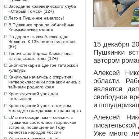
Заседание краеведческого клуба
«Старый Томск» (12+)
Лето в Пушкинке началось!
В Пушкинке прошли юбилейные
Климычевские чтения
По дороге сказок Александра
Волкова. К 135-летию писателя»
15 декабря 20
(6+)
Пушкинки вст
Творчество Бориса Климычева:
взгляд сквозь годы (12+)
автором роман
Библиотекари в Центре татарской
культуры
Алексей Ник
Каникулы начались с открытия:
области. Раб
четвероклассники познакомились с
тайнами родного края
является деп
Краеведческий урок для
свободное вр
школьников
и популяризац
Краеведческий урок в томском
колледже гражданского транспорта
Алексей Ник
«Мы не соседи, мы – семья»: в
Пушкинке состоялась творческая
писательской 
встреча, посвященная Году
Уже много ле
единства народов России