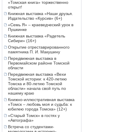
«Томская книга» торжественно
открыт!
Книжная выставка «Наши друзья.
Издательство «Курсив» (6+)
«Семь Я» – краеведческий урок в
Пушкинке
Книжная выставка «Радетель
Сибири» (16+)
Открытие отреставрированного
памятника П. И. Макушину
Передвижная выставка в
Первомайском районе Томской
области
Передвижная выставка «Вехи
Томской истории: к 420-летию
Томска и 80-летию Томской
области» начала свой путь по
нашему краю
Книжно-иллюстративная выставка
«Томск – любовь моя и судьба: к
юбилею города Томска» (12+)
«Старый Томск» в гостях у
«Автографа»
Встреча со студентами-
музеологами в историко-