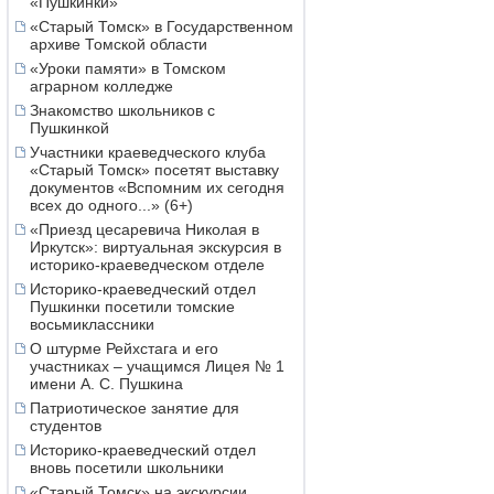
«Пушкинки»
«Старый Томск» в Государственном
архиве Томской области
«Уроки памяти» в Томском
аграрном колледже
Знакомство школьников с
Пушкинкой
Участники краеведческого клуба
«Старый Томск» посетят выставку
документов «Вспомним их сегодня
всех до одного...» (6+)
«Приезд цесаревича Николая в
Иркутск»: виртуальная экскурсия в
историко-краеведческом отделе
Историко-краеведческий отдел
Пушкинки посетили томские
восьмиклассники
О штурме Рейхстага и его
участниках – учащимся Лицея № 1
имени А. С. Пушкина
Патриотическое занятие для
студентов
Историко-краеведческий отдел
вновь посетили школьники
«Старый Томск» на экскурсии