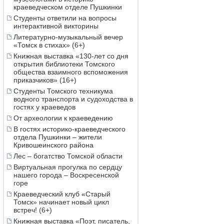
краеведческом отделе Пушкинки
Студенты ответили на вопросы
интерактивной викторины
Литературно-музыкальный вечер
«Томск в стихах» (6+)
Книжная выставка «130-лет со дня
открытия библиотеки Томского
общества взаимного вспоможения
приказчиков» (16+)
Студенты Томского техникума
водного транспорта и судоходства в
гостях у краеведов
От археологии к краеведению
В гостях историко-краеведческого
отдела Пушкинки – жители
Кривошеинского района
Лес – богатство Томской области
Виртуальная прогулка по сердцу
нашего города – Воскресенской
горе
Краеведческий клуб «Старый
Томск» начинает новый цикл
встреч! (6+)
Книжная выставка «Поэт, писатель,