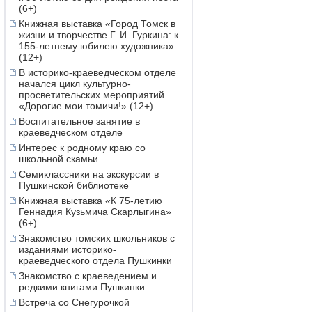
(6+)
Книжная выставка «Город Томск в
жизни и творчестве Г. И. Гуркина: к
155-летнему юбилею художника»
(12+)
В историко-краеведческом отделе
начался цикл культурно-
просветительских мероприятий
«Дорогие мои томичи!» (12+)
Воспитательное занятие в
краеведческом отделе
Интерес к родному краю со
школьной скамьи
Семиклассники на экскурсии в
Пушкинской библиотеке
Книжная выставка «К 75-летию
Геннадия Кузьмича Скарлыгина»
(6+)
Знакомство томских школьников с
изданиями историко-
краеведческого отдела Пушкинки
Знакомство с краеведением и
редкими книгами Пушкинки
Встреча со Снегурочкой