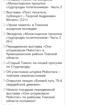
«Монастырское прошлое
студгородка политехников». Часть 2
Выставка «Поэт, писатель,
публицист – Георгий Андреевич
Вяткин» (12+)
«Уроки памяти» в Томском
аграрном колледже
Экскурсия «Монастырское прошлое
студгородка политехников» Часть 2
(6+)
Передвижная выставка «Они
штурмовали Рейхстаг» в
Кривошеинском районе Томской
области
«Старый Томск» на пешей прогулке
по Студгородку
Об участниках штурма Рейхстага –
томским семиклассникам
Открытая лекция «Боевой путь 79-й
гвардейской дивизии»
Начало поездкам передвижной
выставки «Они штурмовали
Рейхстаг» по районам Томской
области положено!