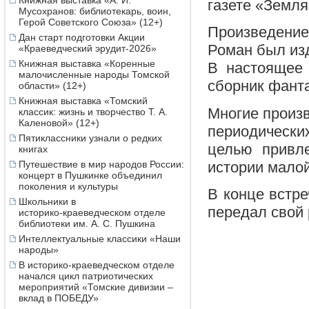
Книжная выставка «А. И.
газете «Земля
Мусохранов: библиотекарь, воин,
Герой Советского Союза» (12+)
Произведение 
Дан старт подготовки Акции
Роман был изд
«Краеведческий эрудит-2026»
Книжная выставка «Коренные
В настоящее 
малочисленные народы Томской
сборник фанта
области» (12+)
Книжная выставка «Томский
Многие произв
классик: жизнь и творчество Т. А.
Каленовой» (12+)
периодически
Пятиклассники узнали о редких
целью привл
книгах
истории мало
Путешествие в мир народов России:
концерт в Пушкинке объединил
поколения и культуры
В конце встр
Школьники в
передал свой 
историко‑краеведческом отделе
библиотеки им. А. С. Пушкина
Интеллектуальные классики «Наши
народы»
В историко-краеведческом отделе
начался цикл патриотических
мероприятий «Томские дивизии –
вклад в ПОБЕДУ»