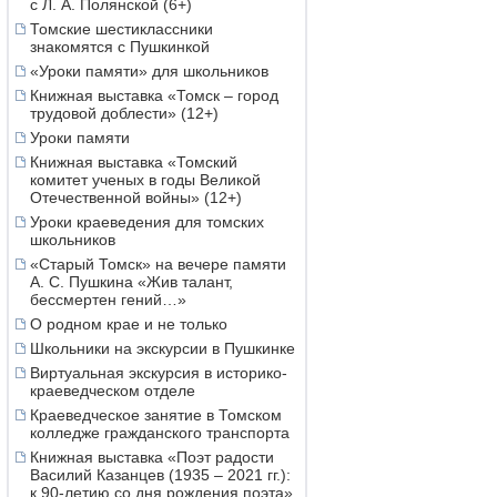
с Л. А. Полянской (6+)
Томские шестиклассники
знакомятся с Пушкинкой
«Уроки памяти» для школьников
Книжная выставка «Томск – город
трудовой доблести» (12+)
Уроки памяти
Книжная выставка «Томский
комитет ученых в годы Великой
Отечественной войны» (12+)
Уроки краеведения для томских
школьников
«Старый Томск» на вечере памяти
А. С. Пушкина «Жив талант,
бессмертен гений…»
О родном крае и не только
Школьники на экскурсии в Пушкинке
Виртуальная экскурсия в историко-
краеведческом отделе
Краеведческое занятие в Томском
колледже гражданского транспорта
Книжная выставка «Поэт радости
Василий Казанцев (1935 – 2021 гг.):
к 90-летию со дня рождения поэта»