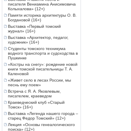
писателя Вениамина Анисимовича
Колыхалова» (12+)
Памяти историка архитектуры О. В.
Богдановой (16+)
Выставка «Первый томский
журнал» (16+)
Выставка «Архитектор, педагог,
художник» (16+)
Студенты томского техникума
водного транспорта и судоходства в
Пушкинке
«Костры на снегу»: рождение новой
книги томской писательницы Т. А.
Каленовой
«Живет село в лесах России, мы
песнь ему поем»
Встреча с Я. А. Яковлевым,
писателем, краеведом
Краеведческий клуб «Старый
Томск» (16+)
Выставка «Легенда нашего города –
старец Федор Томский» (12+)
Лекция «Основы генеалогического
поиска» (12+)