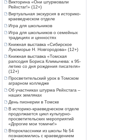
Викторина «Они штурмовали
Рейхстаг!» (12+)
Виртуальная экскурсия в историко-
краеведческом отделе
Игра для школьников
Игра для школьников о семейных
традициях и ценностях
Книжная выставка «Сибирское
Лукоморье Н. Новгородова» (12+)
Книжная выставка «Томская
рапсодия Бориса Климычева: к 95-
летию со дня рождения писателя»
(12+)
Просветительский урок в Томском
аграрном колледже
Об участниках штурма Рейхстага –
наших земляках
День пионерии в Томске
В историко-краеведческом отделе
продолжается цикл культурно-
просветительских мероприятий
«Дорогие мои томичи!»
Второклассники из школы № 54
познакомились с краеведением