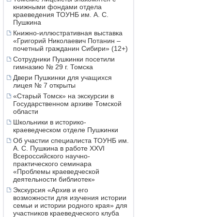
книжными фондами отдела
краеведения ТОУНБ им. А. С.
Пушкина
Книжно-иллюстративная выставка
«Григорий Николаевич Потанин –
почетный гражданин Сибири» (12+)
Сотрудники Пушкинки посетили
гимназию № 29 г. Томска
Двери Пушкинки для учащихся
лицея № 7 открыты
«Старый Томск» на экскурсии в
Государственном архиве Томской
области
Школьники в историко-
краеведческом отделе Пушкинки
Об участии специалиста ТОУНБ им.
А. С. Пушкина в работе XXVI
Всероссийского научно-
практического семинара
«Проблемы краеведческой
деятельности библиотек»
Экскурсия «Архив и его
возможности для изучения истории
семьи и истории родного края» для
участников краеведческого клуба