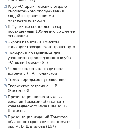
Сибирь» (12+)
Клуб «Старый Томск» в отделе
библиотечного обслуживания
людей с ограничениями
жизнедеятельности
В Пушкинке состоялся вечер,
посвященный 195-летию со дня ее
основания
«Уроки памяти» в Томском
колледже гражданского транспорта
Экскурсия по Пушкинке для
участников краеведческого клуба
«Старый Томск» (6+)
Человек как книга: творческая
встреча с Л. А. Полянской
Томск: городское путешествие
Творческая встреча с Н. В.
Жиляковой
Презентация новых книжных
изданий Томского областного
краеведческого музея им. М. Б.
Шатилова
Презентация изданий Томского
областного краеведческого музея
им. М. Б. Шатилова (16+)