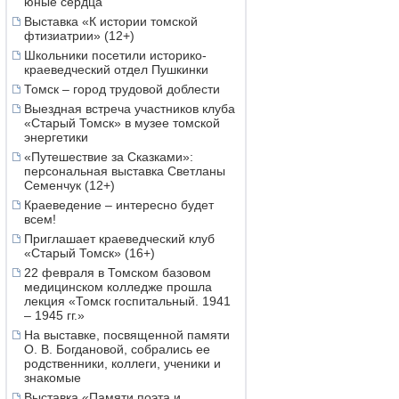
юные сердца
Выставка «К истории томской
фтизиатрии» (12+)
Школьники посетили историко-
краеведческий отдел Пушкинки
Томск – город трудовой доблести
Выездная встреча участников клуба
«Старый Томск» в музее томской
энергетики
«Путешествие за Сказками»:
персональная выставка Светланы
Семенчук (12+)
Краеведение – интересно будет
всем!
Приглашает краеведческий клуб
«Старый Томск» (16+)
22 февраля в Томском базовом
медицинском колледже прошла
лекция «Томск госпитальный. 1941
– 1945 гг.»
На выставке, посвященной памяти
О. В. Богдановой, собрались ее
родственники, коллеги, ученики и
знакомые
Выставка «Памяти поэта и