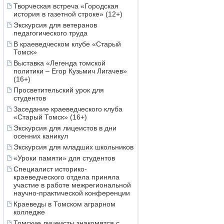
Творческая встреча «Городская
история в газетной строке» (12+)
Экскурсия для ветеранов
педагогического труда
В краеведческом клубе «Старый
Томск»
Выставка «Легенда томской
политики – Егор Кузьмич Лигачев»
(16+)
Просветительский урок для
студентов
Заседание краеведческого клуба
«Старый Томск» (16+)
Экскурсия для лицеистов в дни
осенних каникул
Экскурсия для младших школьников
«Уроки памяти» для студентов
Специалист историко-
краеведческого отдела приняла
участие в работе межрегиональной
научно-практической конференции
Краеведы в Томском аграрном
колледже
Томские лицеисты знакомятся с