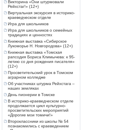
Викторина «Они штурмовали
Рейхстаг!» (12+)
Виртуальная экскурсия в историко-
краеведческом отделе
Игра для школьников
Игра для школьников о семейных
традициях и ценностях
Книжная выставка «Сибирское
Лукоморье Н. Новгородова» (12+)
Книжная выставка «Томская
рапсодия Бориса Климычева: к 95-
летию со дня рождения писателя»
(12+)
Просветительский урок в Томском
аграрном колледже
Об участниках штурма Рейхстага –
наших земляках
День пионерии в Томске
В историко-краеведческом отделе
продолжается цикл культурно-
просветительских мероприятий
«Дорогие мои томичи!»
Второклассники из школы № 54
познакомились с краеведением