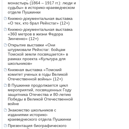
монастырь (1864 – 1917 гг.): люди и
судьбы» в историко-краеведческом
отделе Пушкинки
Книжно-документальная выставка
«О тех, кто брал Рейхстаг» (12+)
Книжно-документальная выставка
«360 метров в жизни Федора
Зинченко» (12+)
Открытие выставки «Они
штурмовали Рейхстаг: бойцам
Томской земли посвящается» в
рамках проекта «Культура для
школьников»
Книжная выставка «Томский
комитет ученых в годы Великой
Отечественной войны» (12+)
В Пушкинке продолжается цикл
мероприятий, посвященных Году
защитника Отечества и 80-летию
Победы в Великой Отечественной
войне
Знакомство школьников с
изданиями историко-
краеведческого отдела Пушкинки
Презентация биографического