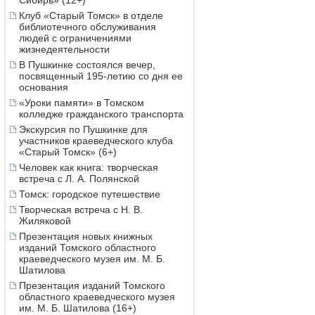
Сибирь» (12+)
Клуб «Старый Томск» в отделе
библиотечного обслуживания
людей с ограничениями
жизнедеятельности
В Пушкинке состоялся вечер,
посвященный 195-летию со дня ее
основания
«Уроки памяти» в Томском
колледже гражданского транспорта
Экскурсия по Пушкинке для
участников краеведческого клуба
«Старый Томск» (6+)
Человек как книга: творческая
встреча с Л. А. Полянской
Томск: городское путешествие
Творческая встреча с Н. В.
Жиляковой
Презентация новых книжных
изданий Томского областного
краеведческого музея им. М. Б.
Шатилова
Презентация изданий Томского
областного краеведческого музея
им. М. Б. Шатилова (16+)