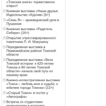
«Томская книга» торжественно
открыт!
Книжная выставка «Наши друзья.
Издательство «Курсив» (6+)
«Семь Я» – краеведческий урок в
Пушкинке
Книжная выставка «Радетель
Сибири» (16+)
Открытие отреставрированного
памятника П. И. Макушину
Передвижная выставка в
Первомайском районе Томской
области
Передвижная выставка «Вехи
Томской истории: к 420-летию
Томска и 80-летию Томской
области» начала свой путь по
нашему краю
Книжно-иллюстративная выставка
«Томск – любовь моя и судьба: к
юбилею города Томска» (12+)
«Старый Томск» в гостях у
«Автографа»
Встреча со студентами-
музеологами в историко-