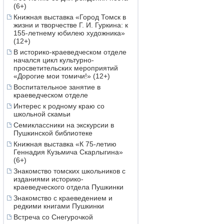
(6+)
Книжная выставка «Город Томск в
жизни и творчестве Г. И. Гуркина: к
155-летнему юбилею художника»
(12+)
В историко-краеведческом отделе
начался цикл культурно-
просветительских мероприятий
«Дорогие мои томичи!» (12+)
Воспитательное занятие в
краеведческом отделе
Интерес к родному краю со
школьной скамьи
Семиклассники на экскурсии в
Пушкинской библиотеке
Книжная выставка «К 75-летию
Геннадия Кузьмича Скарлыгина»
(6+)
Знакомство томских школьников с
изданиями историко-
краеведческого отдела Пушкинки
Знакомство с краеведением и
редкими книгами Пушкинки
Встреча со Снегурочкой