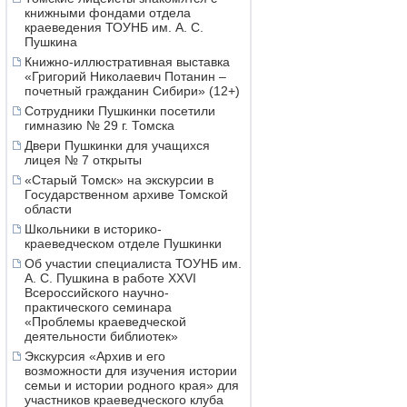
книжными фондами отдела
краеведения ТОУНБ им. А. С.
Пушкина
Книжно-иллюстративная выставка
«Григорий Николаевич Потанин –
почетный гражданин Сибири» (12+)
Сотрудники Пушкинки посетили
гимназию № 29 г. Томска
Двери Пушкинки для учащихся
лицея № 7 открыты
«Старый Томск» на экскурсии в
Государственном архиве Томской
области
Школьники в историко-
краеведческом отделе Пушкинки
Об участии специалиста ТОУНБ им.
А. С. Пушкина в работе XXVI
Всероссийского научно-
практического семинара
«Проблемы краеведческой
деятельности библиотек»
Экскурсия «Архив и его
возможности для изучения истории
семьи и истории родного края» для
участников краеведческого клуба