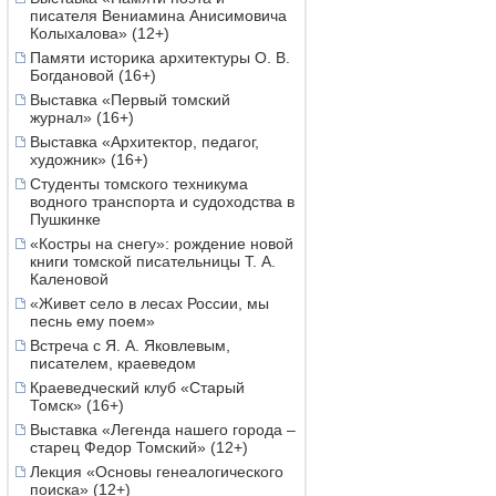
писателя Вениамина Анисимовича
Колыхалова» (12+)
Памяти историка архитектуры О. В.
Богдановой (16+)
Выставка «Первый томский
журнал» (16+)
Выставка «Архитектор, педагог,
художник» (16+)
Студенты томского техникума
водного транспорта и судоходства в
Пушкинке
«Костры на снегу»: рождение новой
книги томской писательницы Т. А.
Каленовой
«Живет село в лесах России, мы
песнь ему поем»
Встреча с Я. А. Яковлевым,
писателем, краеведом
Краеведческий клуб «Старый
Томск» (16+)
Выставка «Легенда нашего города –
старец Федор Томский» (12+)
Лекция «Основы генеалогического
поиска» (12+)