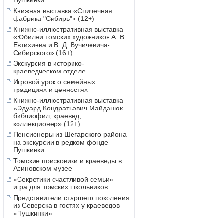
Пушкинки
Книжная выставка «Спичечная
фабрика "Сибирь"» (12+)
Книжно-иллюстративная выставка
«Юбилеи томских художников А. В.
Евтихиева и В. Д. Вучичевича-
Сибирского» (16+)
Экскурсия в историко-
краеведческом отделе
Игровой урок о семейных
традициях и ценностях
Книжно-иллюстративная выставка
«Эдуард Кондратьевич Майданюк –
библиофил, краевед,
коллекционер» (12+)
Пенсионеры из Шегарского района
на экскурсии в редком фонде
Пушкинки
Томские поисковики и краеведы в
Асиновском музее
«Секретики счастливой семьи» –
игра для томских школьников
Представители старшего поколения
из Северска в гостях у краеведов
«Пушкинки»