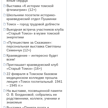
юные сердца
Выставка «К истории томской
фтизиатрии» (12+)
Школьники посетили историко-
краеведческий отдел Пушкинки
Томск – город трудовой доблести
Выездная встреча участников клуба
«Старый Томск» в музее томской
энергетики
«Путешествие за Сказками»:
персональная выставка Светланы
Семенчук (12+)
Краеведение – интересно будет
всем!
Приглашает краеведческий клуб
«Старый Томск» (16+)
22 февраля в Томском базовом
медицинском колледже прошла
лекция «Томск госпитальный. 1941
– 1945 гг.»
На выставке, посвященной памяти
О. В. Богдановой, собрались ее
родственники, коллеги, ученики и
знакомые
Выставка «Памяти поэта и