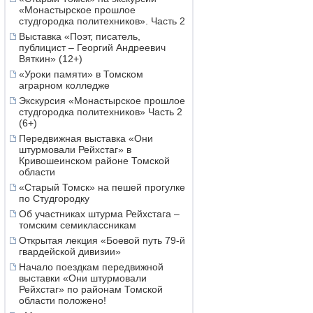
«Монастырское прошлое
студгородка политехников». Часть 2
Выставка «Поэт, писатель,
публицист – Георгий Андреевич
Вяткин» (12+)
«Уроки памяти» в Томском
аграрном колледже
Экскурсия «Монастырское прошлое
студгородка политехников» Часть 2
(6+)
Передвижная выставка «Они
штурмовали Рейхстаг» в
Кривошеинском районе Томской
области
«Старый Томск» на пешей прогулке
по Студгородку
Об участниках штурма Рейхстага –
томским семиклассникам
Открытая лекция «Боевой путь 79-й
гвардейской дивизии»
Начало поездкам передвижной
выставки «Они штурмовали
Рейхстаг» по районам Томской
области положено!