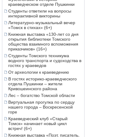
краеведческом отделе Пушкинки
Студенты ответили на вопросы
интерактивной викторины
Литературно-музыкальный вечер
«Томск в стихах» (6+)
Книжная выставка «130-лет со дня
открытия библиотеки Томского
общества взаимного вспоможения
приказчиков» (16+)
Студенты Томского техникума
водного транспорта и судоходства в
гостях у краеведов
От археологии к краеведению
В гостях историко-краеведческого
отдела Пушкинки – жители
Кривошеинского района
Лес – богатство Томской области
Виртуальная прогулка по сердцу
нашего города – Воскресенской
горе
Краеведческий клуб «Старый
Томск» начинает новый цикл
встреч! (6+)
Книжная выставка «Поэт, писатель,