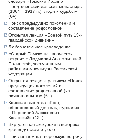
словаря «Томский Иоанно-
Предтеченский женский монастырь
(1864 – 1917 гг.): люди и судьбы»
(6+)
Поиск предыдущих поколений и
составление родословной
Открытая лекция «Боевой путь 19-й
гвардейской дивизии»
Любознательное краеведение
«Старый Томск» на творческой
встрече с Людмилой Анатольевной
Полянской, заслуженным
работником культуры Российской
Федерации
Открытая лекция-практикум «Поиск
предыдущих поколений и
составление родословной (из
личного опыта)» (6+)
Книжная выставка «Поэт,
общественный деятель, журналист
– Порфирий Алексеевич
Казанский» (12+)
Виртуальная экскурсия в историко-
краеведческом отделе
Приглашаем на творческую встречу