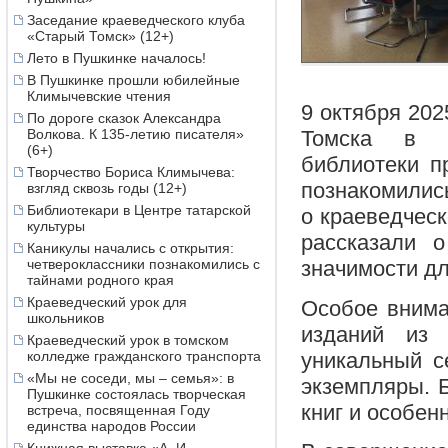
Заседание краеведческого клуба
«Старый Томск» (12+)
Лето в Пушкинке началось!
В Пушкинке прошли юбилейные
Климычевские чтения
9 октября 202
По дороге сказок Александра
Волкова. К 135-летию писателя»
Томска в и
(6+)
библиотеки п
Творчество Бориса Климычева:
познакомились
взгляд сквозь годы (12+)
Библиотекари в Центре татарской
о краеведческ
культуры
рассказали 
Каникулы начались с открытия:
четвероклассники познакомились с
значимости дл
тайнами родного края
Краеведческий урок для
Особое внима
школьников
изданий из 
Краеведческий урок в томском
уникальный с
колледже гражданского транспорта
«Мы не соседи, мы – семья»: в
экземпляры. 
Пушкинке состоялась творческая
книг и особен
встреча, посвященная Году
единства народов России