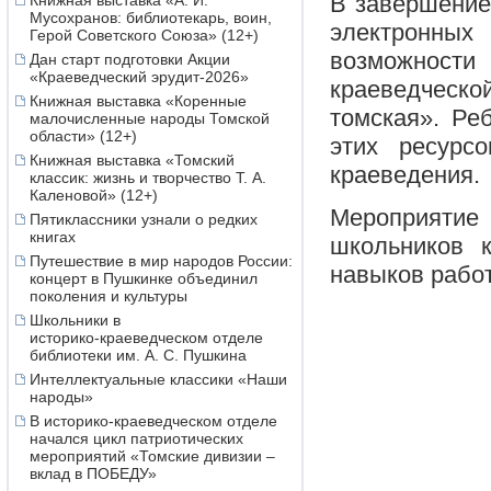
В завершение
Книжная выставка «А. И.
Мусохранов: библиотекарь, воин,
электронных
Герой Советского Союза» (12+)
возможност
Дан старт подготовки Акции
«Краеведческий эрудит-2026»
краеведческо
Книжная выставка «Коренные
томская». Ре
малочисленные народы Томской
области» (12+)
этих ресурс
Книжная выставка «Томский
краеведения.
классик: жизнь и творчество Т. А.
Каленовой» (12+)
Мероприяти
Пятиклассники узнали о редких
книгах
школьников 
Путешествие в мир народов России:
навыков рабо
концерт в Пушкинке объединил
поколения и культуры
Школьники в
историко‑краеведческом отделе
библиотеки им. А. С. Пушкина
Интеллектуальные классики «Наши
народы»
В историко-краеведческом отделе
начался цикл патриотических
мероприятий «Томские дивизии –
вклад в ПОБЕДУ»