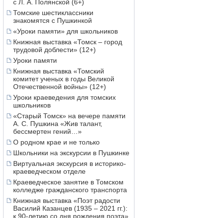
с Л. А. Полянской (6+)
Томские шестиклассники
знакомятся с Пушкинкой
«Уроки памяти» для школьников
Книжная выставка «Томск – город
трудовой доблести» (12+)
Уроки памяти
Книжная выставка «Томский
комитет ученых в годы Великой
Отечественной войны» (12+)
Уроки краеведения для томских
школьников
«Старый Томск» на вечере памяти
А. С. Пушкина «Жив талант,
бессмертен гений…»
О родном крае и не только
Школьники на экскурсии в Пушкинке
Виртуальная экскурсия в историко-
краеведческом отделе
Краеведческое занятие в Томском
колледже гражданского транспорта
Книжная выставка «Поэт радости
Василий Казанцев (1935 – 2021 гг.):
к 90-летию со дня рождения поэта»