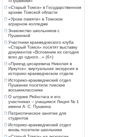
«Пушкинки»
«Старый Томск» в Государственном
архиве Томской области
«Уроки памяти» в Томском
аграрном колледже
Знакомство школьников с
Пушкинкой
Участники краеведческого клуба
«Старый Томск» посетят выставку
документов «Вспомним их сегодня
всех до одного...» (6+)
«Приезд цесаревича Николая в
Иркутск»: виртуальная экскурсия в
историко-краеведческом отделе
Историко-краеведческий отдел
Пушкинки посетили томские
восьмиклассники
О штурме Рейхстага и его
участниках – учащимся Лицея № 1
имени А. С. Пушкина
Патриотическое занятие для
студентов
Историко-краеведческий отдел
вновь посетили школьники
«Старый Томск» на экскурсии