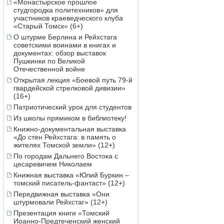
«Монастырское прошлое
студгородка политехников» для
участников краеведческого клуба
«Старый Томск» (6+)
О штурме Берлина и Рейхстага
советскими воинами в книгах и
документах: обзор выставок
Пушкинки по Великой
Отечественной войне
Открытая лекция «Боевой путь 79-й
гвардейской стрелковой дивизии»
(16+)
Патриотический урок для студентов
Из школы прямиком в библиотеку!
Книжно-документальная выставка
«До стен Рейхстага: в память о
жителях Томской земли» (12+)
По городам Дальнего Востока с
цесаревичем Николаем
Книжная выставка «Юлий Буркин –
томский писатель-фантаст» (12+)
Передвижная выставка «Они
штурмовали Рейхстаг» (12+)
Презентация книги «Томский
Иоанно-Предтеченский женский