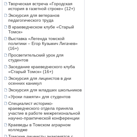
Творческая встреча «Городская
история в газетной строке» (12+)
Экскурсия для ветеранов
педагогического труда
В краеведческом клубе «Старый
Томск»
Выставка «Легенда томской
политики – Егор Кузьмич Лигачев»
(16+)
Просветительский урок для
студентов
Заседание краеведческого клуба
«Старый Томск» (16+)
Экскурсия для лицеистов в дни
осенних каникул
Экскурсия для младших школьников
«Уроки памяти» для студентов
Специалист историко-
краеведческого отдела приняла
участие в работе межрегиональной
научно-практической конференции
Краеведы в Томском аграрном
колледже
Томские лицеисты знакомятся с