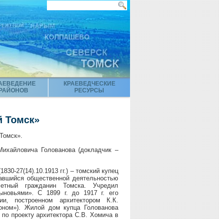
АЕВЕДЕНИЕ
КРАЕВЕДЧЕСКИЕ
РАЙОНОВ
РЕСУРСЫ
й Томск»
Томск».
Михайловича Голованова (докладчик –
830-27(14).10.1913 гг.) – томский купец
мавшийся общественной деятельностью
четный гражданин Томска. Учредил
новьями». С 1899 г. до 1917 г. его
и, построенном архитектором К.К.
оном»). Жилой дом купца Голованова
 по проекту архитектора С.В. Хомича в