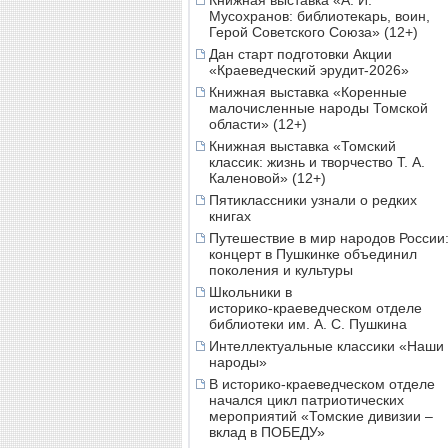
Книжная выставка «А. И.
Мусохранов: библиотекарь, воин,
Герой Советского Союза» (12+)
Дан старт подготовки Акции
«Краеведческий эрудит-2026»
Книжная выставка «Коренные
малочисленные народы Томской
области» (12+)
Книжная выставка «Томский
классик: жизнь и творчество Т. А.
Каленовой» (12+)
Пятиклассники узнали о редких
книгах
Путешествие в мир народов России
концерт в Пушкинке объединил
поколения и культуры
Школьники в
историко‑краеведческом отделе
библиотеки им. А. С. Пушкина
Интеллектуальные классики «Наши
народы»
В историко-краеведческом отделе
начался цикл патриотических
мероприятий «Томские дивизии –
вклад в ПОБЕДУ»