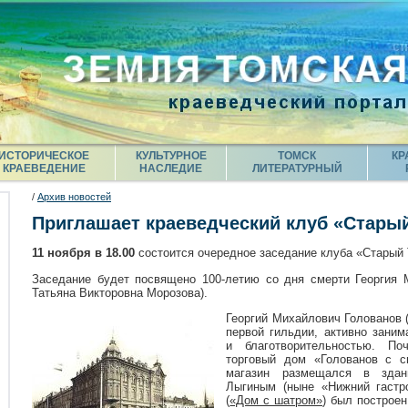
ИСТОРИЧЕСКОЕ
КУЛЬТУРНОЕ
ТОМСК
КР
КРАЕВЕДЕНИЕ
НАСЛЕДИЕ
ЛИТЕРАТУРНЫЙ
/
Архив новостей
Приглашает краеведческий клуб «Стары
11 ноября в 18.00
состоится очередное заседание клуба «Старый 
Заседание будет посвящено 100-летию со дня смерти Георгия 
Татьяна Викторовна Морозова).
Георгий Михайлович Голованов (1
первой гильдии, активно зани
и благотворительностью. По
торговый дом «Голованов с сы
магазин размещался в здани
Лыгиным (ныне «Нижний гастр
(
«Дом с шатром»
) был построен