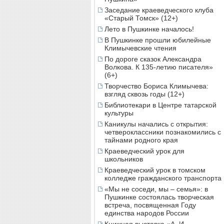
Заседание краеведческого клуба
«Старый Томск» (12+)
Лето в Пушкинке началось!
В Пушкинке прошли юбилейные
Климычевские чтения
По дороге сказок Александра
Волкова. К 135-летию писателя»
(6+)
Творчество Бориса Климычева:
взгляд сквозь годы (12+)
Библиотекари в Центре татарской
культуры
Каникулы начались с открытия:
четвероклассники познакомились с
тайнами родного края
Краеведческий урок для
школьников
Краеведческий урок в томском
колледже гражданского транспорта
«Мы не соседи, мы – семья»: в
Пушкинке состоялась творческая
встреча, посвященная Году
единства народов России