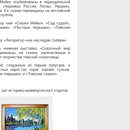
Мейко опубликованы в периодической
 сборниках России, Литвы, Украины,
а. Ее сказки переведены на английский
спублик.
ор книг «Сказки Мейко», «Сад судеб»,
азки», «Пестрые перышки», «Томские
му «Литератур¬ное наследие Сибири».
та книжная выставка «Сказочный мир
ремовны, ее сказки, напечатанные в
и творчестве томской сказочницы.
й, созданные из перьев попугаев, и
ых наростов, коряг, корней, сучьев.
е перышки» и «Томские сказки».
зал историко-краеведческого отдела).