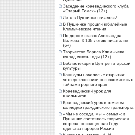
Заседание краеведческого клуба
«Старый Томск» (12+)
Лето в Пушкинке началось!
В Пушкинке прошли юбилейные
Климычевские чтения
По дороге сказок Александра
Волкова. К 135-летию писателя»
(6+)
Творчество Бориса Климычева:
взгляд сквозь годы (12+)
Библиотекари в Центре татарской
культуры
Каникулы начались с открытия:
четвероклассники познакомились с
тайнами родного края
Краеведческий урок для
школьников
Краеведческий урок в томском
колледже гражданского транспорта
«Мы не соседи, мы – семья»: в
Пушкинке состоялась творческая
встреча, посвященная Году
единства народов России