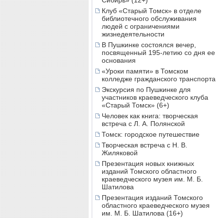
Сибирь» (12+)
Клуб «Старый Томск» в отделе
библиотечного обслуживания
людей с ограничениями
жизнедеятельности
В Пушкинке состоялся вечер,
посвященный 195-летию со дня ее
основания
«Уроки памяти» в Томском
колледже гражданского транспорта
Экскурсия по Пушкинке для
участников краеведческого клуба
«Старый Томск» (6+)
Человек как книга: творческая
встреча с Л. А. Полянской
Томск: городское путешествие
Творческая встреча с Н. В.
Жиляковой
Презентация новых книжных
изданий Томского областного
краеведческого музея им. М. Б.
Шатилова
Презентация изданий Томского
областного краеведческого музея
им. М. Б. Шатилова (16+)