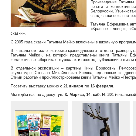
Произведения Татьяны 
печати и коллективных
Белоруссии, Узбекистан
язык, языки союзных ре
Татьяна Ефремовна авт
«Красное словцо», «Ск
сказки».
С 2005 года сказки Татьяны Мейко включены в школьную програм
В читальном зале историко-краеведческого отдела разверну
Татьяны Мейко», на которой представлены книги Татьяны Еф
коллективных сборниках, журналах и газетах, публикации о жизни 
В отдельной экспозиции – картины Нины Борисовны Реморово
скульптуры Степана Михайловича Ксенца, сделанные из древесн
Этими работами проиллюстрированы книги Татьяны Мейко «Пестры
Посетить выставку можно
с 21 января по 16 февраля
.
Мы ждём вас по адресу:
ул. К. Маркса, 14, каб. № 301
(читальный 