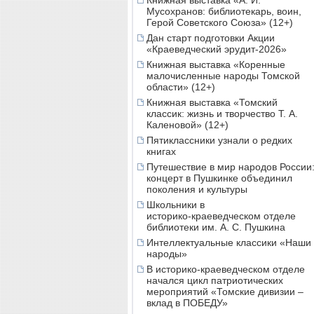
Книжная выставка «А. И.
Мусохранов: библиотекарь, воин,
Герой Советского Союза» (12+)
Дан старт подготовки Акции
«Краеведческий эрудит-2026»
Книжная выставка «Коренные
малочисленные народы Томской
области» (12+)
Книжная выставка «Томский
классик: жизнь и творчество Т. А.
Каленовой» (12+)
Пятиклассники узнали о редких
книгах
Путешествие в мир народов России
концерт в Пушкинке объединил
поколения и культуры
Школьники в
историко‑краеведческом отделе
библиотеки им. А. С. Пушкина
Интеллектуальные классики «Наши
народы»
В историко-краеведческом отделе
начался цикл патриотических
мероприятий «Томские дивизии –
вклад в ПОБЕДУ»