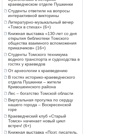
краеведческом отделе Пушкинки
Студенты ответили на вопросы
интерактивной викторины
Литературно-музыкальный вечер
«Томск в стихах» (6+)
Книжная выставка «130-лет со дня
открытия библиотеки Томского
общества взаимного вспоможения
приказчиков» (16+)
Студенты Томского техникума
водного транспорта и судоходства в
гостях у краеведов
От археологии к краеведению
В гостях историко-краеведческого
отдела Пушкинки – жители
Кривошеинского района
Лес – богатство Томской области
Виртуальная прогулка по сердцу
нашего города – Воскресенской
горе
Краеведческий клуб «Старый
Томск» начинает новый цикл
встреч! (6+)
Книжная выставка «Поэт, писатель,