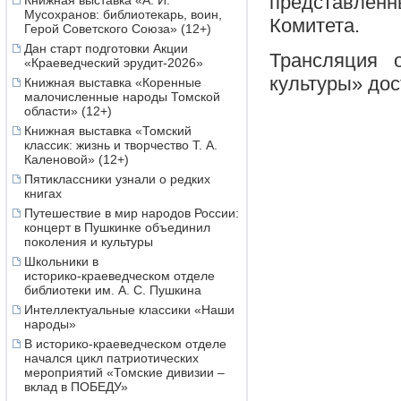
представленн
Книжная выставка «А. И.
Мусохранов: библиотекарь, воин,
Комитета.
Герой Советского Союза» (12+)
Дан старт подготовки Акции
Трансляция 
«Краеведческий эрудит-2026»
культуры» до
Книжная выставка «Коренные
малочисленные народы Томской
области» (12+)
Книжная выставка «Томский
классик: жизнь и творчество Т. А.
Каленовой» (12+)
Пятиклассники узнали о редких
книгах
Путешествие в мир народов России:
концерт в Пушкинке объединил
поколения и культуры
Школьники в
историко‑краеведческом отделе
библиотеки им. А. С. Пушкина
Интеллектуальные классики «Наши
народы»
В историко-краеведческом отделе
начался цикл патриотических
мероприятий «Томские дивизии –
вклад в ПОБЕДУ»