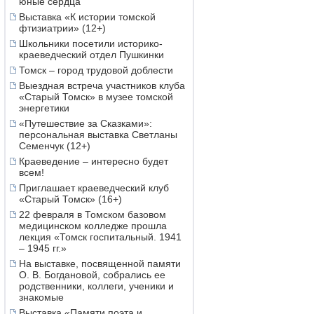
юные сердца
Выставка «К истории томской
фтизиатрии» (12+)
Школьники посетили историко-
краеведческий отдел Пушкинки
Томск – город трудовой доблести
Выездная встреча участников клуба
«Старый Томск» в музее томской
энергетики
«Путешествие за Сказками»:
персональная выставка Светланы
Семенчук (12+)
Краеведение – интересно будет
всем!
Приглашает краеведческий клуб
«Старый Томск» (16+)
22 февраля в Томском базовом
медицинском колледже прошла
лекция «Томск госпитальный. 1941
– 1945 гг.»
На выставке, посвященной памяти
О. В. Богдановой, собрались ее
родственники, коллеги, ученики и
знакомые
Выставка «Памяти поэта и