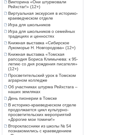
Викторина «Они штурмовали
Рейхстаг!» (12+)
Виртуальная экскурсия в историко-
краеведческом отделе
Игра для школьников
Игра для школьников о семейных
традициях и ценностях
Книжная выставка «Сибирское
Лукоморье Н. Новгородова» (12+)
Книжная выставка «Томская
рапсодия Бориса Климычева: к 95-
летию со дня рождения писателя»
(12+)
Просветительский урок в Томском
аграрном колледже
Об участниках штурма Рейхстага –
наших земляках
День пионерии в Томске
В историко-краеведческом отделе
продолжается цикл культурно-
просветительских мероприятий
«Дорогие мои томичи!»
Второклассники из школы № 54
познакомились с краеведением