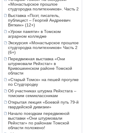
«Монастырское прошлое
студгородка политехников». Часть 2
Выставка «Поэт, писатель,
публицист – Георгий Андреевич
Вяткин» (12+)
«Уроки памяти» в Томском
аграрном колледже
Экскурсия «Монастырское прошлое
студгородка политехников» Часть 2
(6+)
Передвижная выставка «Они
штурмовали Рейхстаг» в
Кривошеинском районе Томской
области
«Старый Томск» на пешей прогулке
по Студгородку
Об участниках штурма Рейхстага –
томским семиклассникам
Открытая лекция «Боевой путь 79-й
гвардейской дивизии»
Начало поездкам передвижной
выставки «Они штурмовали
Рейхстаг» по районам Томской
области положено!