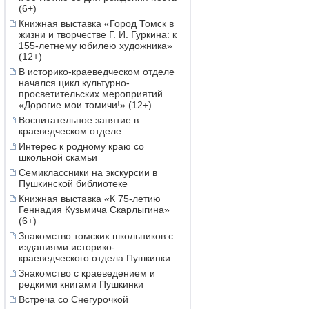
(6+)
Книжная выставка «Город Томск в
жизни и творчестве Г. И. Гуркина: к
155-летнему юбилею художника»
(12+)
В историко-краеведческом отделе
начался цикл культурно-
просветительских мероприятий
«Дорогие мои томичи!» (12+)
Воспитательное занятие в
краеведческом отделе
Интерес к родному краю со
школьной скамьи
Семиклассники на экскурсии в
Пушкинской библиотеке
Книжная выставка «К 75-летию
Геннадия Кузьмича Скарлыгина»
(6+)
Знакомство томских школьников с
изданиями историко-
краеведческого отдела Пушкинки
Знакомство с краеведением и
редкими книгами Пушкинки
Встреча со Снегурочкой