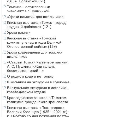
с Л. А. Полянской (6+)
Томские шестиклассники
знакомятся с Пушкинкой
«Уроки памяти» для школьников
Книжная выставка «Томск – город
трудовой доблести» (12+)
Уроки памяти
Книжная выставка «Томский
комитет ученых в годы Великой
Отечественной войны» (12+)
Уроки краеведения для томских
школьников
«Старый Томск» на вечере памяти
А. С. Пушкина «Жив талант,
бессмертен гений…»
О родном крае и не только
Школьники на экскурсии в Пушкинке
Виртуальная экскурсия в историко-
краеведческом отделе
Краеведческое занятие в Томском
колледже гражданского транспорта
Книжная выставка «Поэт радости
Василий Казанцев (1935 – 2021 гг.):
к 90-летию со дня рождения поэта»