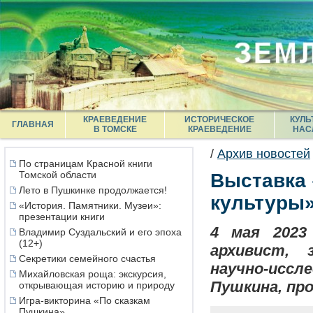
КРАЕВЕДЕНИЕ
ИСТОРИЧЕСКОЕ
КУЛЬ
ГЛАВНАЯ
В ТОМСКЕ
КРАЕВЕДЕНИЕ
НАС
/
Архив новостей
По страницам Красной книги
Томской области
Выставка 
Лето в Пушкинке продолжается!
культуры»
«История. Памятники. Музеи»:
презентации книги
4 мая 2023
Владимир Суздальский и его эпоха
(12+)
архивист, 
Секретики семейного счастья
научно-исс
Михайловская роща: экскурсия,
Пушкина, пр
открывающая историю и природу
Игра-викторина «По сказкам
Пушкина»