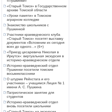
«Пушкинки»
«Старый Томск» в Государственном
архиве Томской области
«Уроки памяти» в Томском
аграрном колледже
Знакомство школьников с
Пушкинкой
Участники краеведческого клуба
«Старый Томск» посетят выставку
документов «Вспомним их сегодня
всех до одного...» (6+)
«Приезд цесаревича Николая в
Иркутск»: виртуальная экскурсия в
историко-краеведческом отделе
Историко-краеведческий отдел
Пушкинки посетили томские
восьмиклассники
О штурме Рейхстага и его
участниках – учащимся Лицея № 1
имени А. С. Пушкина
Патриотическое занятие для
студентов
Историко-краеведческий отдел
вновь посетили школьники
«Старый Томск» на экскурсии