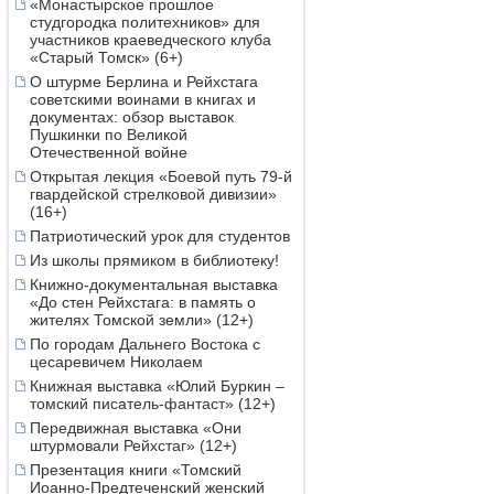
«Монастырское прошлое
студгородка политехников» для
участников краеведческого клуба
«Старый Томск» (6+)
О штурме Берлина и Рейхстага
советскими воинами в книгах и
документах: обзор выставок
Пушкинки по Великой
Отечественной войне
Открытая лекция «Боевой путь 79-й
гвардейской стрелковой дивизии»
(16+)
Патриотический урок для студентов
Из школы прямиком в библиотеку!
Книжно-документальная выставка
«До стен Рейхстага: в память о
жителях Томской земли» (12+)
По городам Дальнего Востока с
цесаревичем Николаем
Книжная выставка «Юлий Буркин –
томский писатель-фантаст» (12+)
Передвижная выставка «Они
штурмовали Рейхстаг» (12+)
Презентация книги «Томский
Иоанно-Предтеченский женский