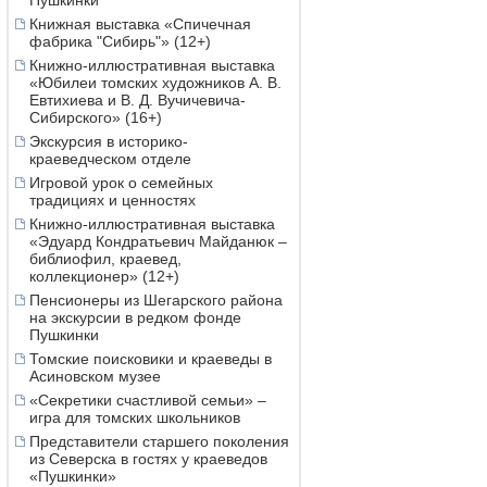
Пушкинки
Книжная выставка «Спичечная
фабрика "Сибирь"» (12+)
Книжно-иллюстративная выставка
«Юбилеи томских художников А. В.
Евтихиева и В. Д. Вучичевича-
Сибирского» (16+)
Экскурсия в историко-
краеведческом отделе
Игровой урок о семейных
традициях и ценностях
Книжно-иллюстративная выставка
«Эдуард Кондратьевич Майданюк –
библиофил, краевед,
коллекционер» (12+)
Пенсионеры из Шегарского района
на экскурсии в редком фонде
Пушкинки
Томские поисковики и краеведы в
Асиновском музее
«Секретики счастливой семьи» –
игра для томских школьников
Представители старшего поколения
из Северска в гостях у краеведов
«Пушкинки»