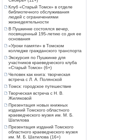
Сибирь» (12+)
Клуб «Старый Томск» в отделе
библиотечного обслуживания
людей с ограничениями
жизнедеятельности
В Пушкинке состоялся вечер,
посвященный 195-летию со дня ее
основания
«Уроки памяти» в Томском
колледже гражданского транспорта
Экскурсия по Пушкинке для
участников краеведческого клуба
«Старый Томск» (6+)
Человек как книга: творческая
встреча с Л. А. Полянской
Томск: городское путешествие
Творческая встреча с Н. В.
Жиляковой
Презентация новых книжных
изданий Томского областного
краеведческого музея им. М. Б.
Шатилова
Презентация изданий Томского
областного краеведческого музея
им. М. Б. Шатилова (16+)