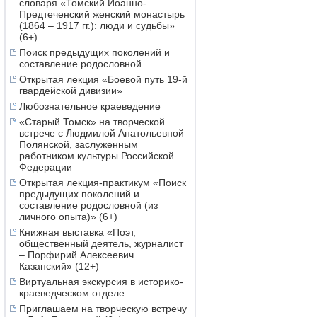
словаря «Томский Иоанно-
Предтеченский женский монастырь
(1864 – 1917 гг.): люди и судьбы»
(6+)
Поиск предыдущих поколений и
составление родословной
Открытая лекция «Боевой путь 19-й
гвардейской дивизии»
Любознательное краеведение
«Старый Томск» на творческой
встрече с Людмилой Анатольевной
Полянской, заслуженным
работником культуры Российской
Федерации
Открытая лекция-практикум «Поиск
предыдущих поколений и
составление родословной (из
личного опыта)» (6+)
Книжная выставка «Поэт,
общественный деятель, журналист
– Порфирий Алексеевич
Казанский» (12+)
Виртуальная экскурсия в историко-
краеведческом отделе
Приглашаем на творческую встречу