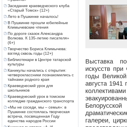
Заседание краеведческого клуба
«Старый Томск» (12+)
Лето в Пушкинке началось!
В Пушкинке прошли юбилейные
Климычевские чтения
По дороге сказок Александра
Волкова. К 135-летию писателя»
(6+)
Творчество Бориса Климычева:
взгляд сквозь годы (12+)
Библиотекари в Центре татарской
Выставка п
культуры
искусств при
Каникулы начались с открытия:
годы Великой
четвероклассники познакомились с
тайнами родного края
августа 1941 
Краеведческий урок для
коллективам
школьников
Краеведческий урок в томском
эвакуирова
колледже гражданского транспорта
Белорусско
«Мы не соседи, мы – семья»: в
драматически
Пушкинке состоялась творческая
встреча, посвященная Году
галереи, цирк
единства народов России