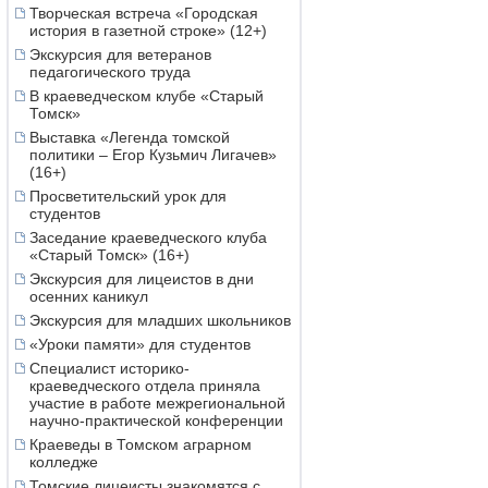
Творческая встреча «Городская
история в газетной строке» (12+)
Экскурсия для ветеранов
педагогического труда
В краеведческом клубе «Старый
Томск»
Выставка «Легенда томской
политики – Егор Кузьмич Лигачев»
(16+)
Просветительский урок для
студентов
Заседание краеведческого клуба
«Старый Томск» (16+)
Экскурсия для лицеистов в дни
осенних каникул
Экскурсия для младших школьников
«Уроки памяти» для студентов
Специалист историко-
краеведческого отдела приняла
участие в работе межрегиональной
научно-практической конференции
Краеведы в Томском аграрном
колледже
Томские лицеисты знакомятся с