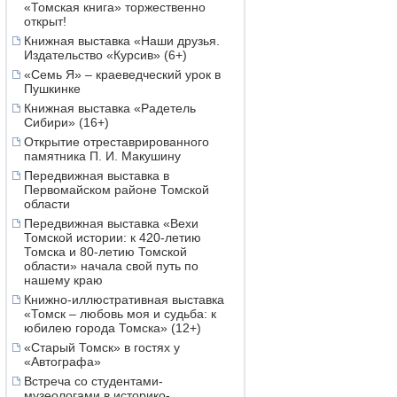
«Томская книга» торжественно
открыт!
Книжная выставка «Наши друзья.
Издательство «Курсив» (6+)
«Семь Я» – краеведческий урок в
Пушкинке
Книжная выставка «Радетель
Сибири» (16+)
Открытие отреставрированного
памятника П. И. Макушину
Передвижная выставка в
Первомайском районе Томской
области
Передвижная выставка «Вехи
Томской истории: к 420-летию
Томска и 80-летию Томской
области» начала свой путь по
нашему краю
Книжно-иллюстративная выставка
«Томск – любовь моя и судьба: к
юбилею города Томска» (12+)
«Старый Томск» в гостях у
«Автографа»
Встреча со студентами-
музеологами в историко-