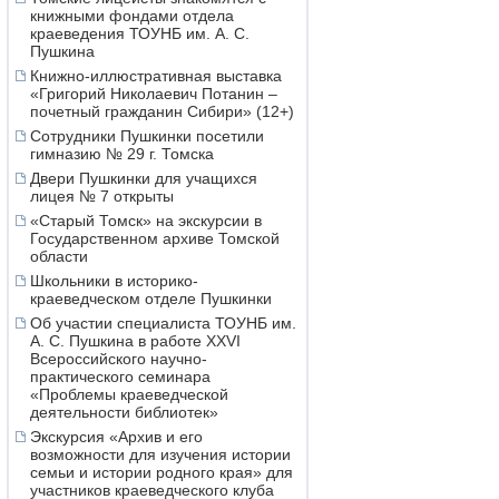
книжными фондами отдела
краеведения ТОУНБ им. А. С.
Пушкина
Книжно-иллюстративная выставка
«Григорий Николаевич Потанин –
почетный гражданин Сибири» (12+)
Сотрудники Пушкинки посетили
гимназию № 29 г. Томска
Двери Пушкинки для учащихся
лицея № 7 открыты
«Старый Томск» на экскурсии в
Государственном архиве Томской
области
Школьники в историко-
краеведческом отделе Пушкинки
Об участии специалиста ТОУНБ им.
А. С. Пушкина в работе XXVI
Всероссийского научно-
практического семинара
«Проблемы краеведческой
деятельности библиотек»
Экскурсия «Архив и его
возможности для изучения истории
семьи и истории родного края» для
участников краеведческого клуба