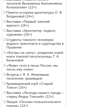
писателя Вениамина Анисимовича
Колыхалова» (12+)
Памяти историка архитектуры О. В.
Богдановой (16+)
Выставка «Первый томский
журнал» (16+)
Выставка «Архитектор, педагог,
художник» (16+)
Студенты томского техникума
водного транспорта и судоходства в
Пушкинке
«Костры на снегу»: рождение новой
книги томской писательницы Т. А.
Каленовой
«Живет село в лесах России, мы
песнь ему поем»
Встреча с Я. А. Яковлевым,
писателем, краеведом
Краеведческий клуб «Старый
Томск» (16+)
Выставка «Легенда нашего города –
старец Федор Томский» (12+)
Лекция «Основы генеалогического
поиска» (12+)