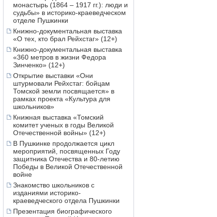
монастырь (1864 – 1917 гг.): люди и
судьбы» в историко-краеведческом
отделе Пушкинки
Книжно-документальная выставка
«О тех, кто брал Рейхстаг» (12+)
Книжно-документальная выставка
«360 метров в жизни Федора
Зинченко» (12+)
Открытие выставки «Они
штурмовали Рейхстаг: бойцам
Томской земли посвящается» в
рамках проекта «Культура для
школьников»
Книжная выставка «Томский
комитет ученых в годы Великой
Отечественной войны» (12+)
В Пушкинке продолжается цикл
мероприятий, посвященных Году
защитника Отечества и 80-летию
Победы в Великой Отечественной
войне
Знакомство школьников с
изданиями историко-
краеведческого отдела Пушкинки
Презентация биографического