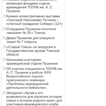
книжными фондами отдела
краеведения ТОУНБ им. А. С.
Пушкина
Книжно-иллюстративная выставка
«Григорий Николаевич Потанин –
почетный гражданин Сибири» (12+)
Сотрудники Пушкинки посетили
гимназию № 29 г. Томска
Двери Пушкинки для учащихся
лицея № 7 открыты
«Старый Томск» на экскурсии в
Государственном архиве Томской
области
Школьники в историко-
краеведческом отделе Пушкинки
Об участии специалиста ТОУНБ им.
А. С. Пушкина в работе XXVI
Всероссийского научно-
практического семинара
«Проблемы краеведческой
деятельности библиотек»
Экскурсия «Архив и его
возможности для изучения истории
семьи и истории родного края» для
участников краеведческого клуба