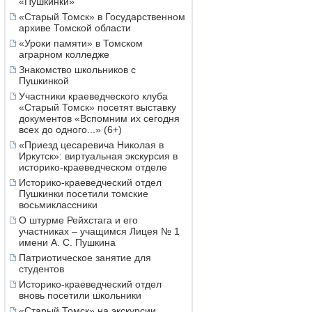
«Пушкинки»
«Старый Томск» в Государственном
архиве Томской области
«Уроки памяти» в Томском
аграрном колледже
Знакомство школьников с
Пушкинкой
Участники краеведческого клуба
«Старый Томск» посетят выставку
документов «Вспомним их сегодня
всех до одного...» (6+)
«Приезд цесаревича Николая в
Иркутск»: виртуальная экскурсия в
историко-краеведческом отделе
Историко-краеведческий отдел
Пушкинки посетили томские
восьмиклассники
О штурме Рейхстага и его
участниках – учащимся Лицея № 1
имени А. С. Пушкина
Патриотическое занятие для
студентов
Историко-краеведческий отдел
вновь посетили школьники
«Старый Томск» на экскурсии