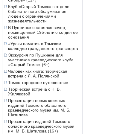
Сибирь» (12+)
Клуб «Старый Томск» в отделе
библиотечного обслуживания
людей с ограничениями
жизнедеятельности
В Пушкинке состоялся вечер,
посвященный 195-летию со дня ее
основания
«Уроки памяти» в Томском
колледже гражданского транспорта
Экскурсия по Пушкинке для
участников краеведческого клуба
«Старый Томск» (6+)
Человек как книга: творческая
встреча с Л. А. Полянской
Томск: городское путешествие
Творческая встреча с Н. В.
Жиляковой
Презентация новых книжных
изданий Томского областного
краеведческого музея им. М. Б.
Шатилова
Презентация изданий Томского
областного краеведческого музея
им. М. Б. Шатилова (16+)