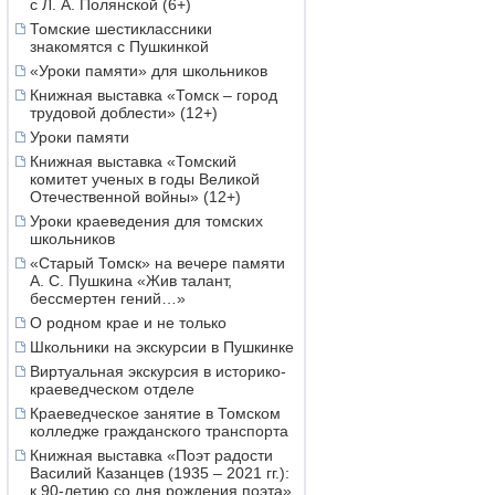
с Л. А. Полянской (6+)
Томские шестиклассники
знакомятся с Пушкинкой
«Уроки памяти» для школьников
Книжная выставка «Томск – город
трудовой доблести» (12+)
Уроки памяти
Книжная выставка «Томский
комитет ученых в годы Великой
Отечественной войны» (12+)
Уроки краеведения для томских
школьников
«Старый Томск» на вечере памяти
А. С. Пушкина «Жив талант,
бессмертен гений…»
О родном крае и не только
Школьники на экскурсии в Пушкинке
Виртуальная экскурсия в историко-
краеведческом отделе
Краеведческое занятие в Томском
колледже гражданского транспорта
Книжная выставка «Поэт радости
Василий Казанцев (1935 – 2021 гг.):
к 90-летию со дня рождения поэта»