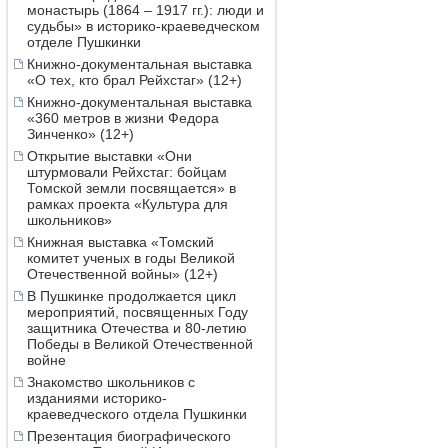
монастырь (1864 – 1917 гг.): люди и
судьбы» в историко-краеведческом
отделе Пушкинки
Книжно-документальная выставка
«О тех, кто брал Рейхстаг» (12+)
Книжно-документальная выставка
«360 метров в жизни Федора
Зинченко» (12+)
Открытие выставки «Они
штурмовали Рейхстаг: бойцам
Томской земли посвящается» в
рамках проекта «Культура для
школьников»
Книжная выставка «Томский
комитет ученых в годы Великой
Отечественной войны» (12+)
В Пушкинке продолжается цикл
мероприятий, посвященных Году
защитника Отечества и 80-летию
Победы в Великой Отечественной
войне
Знакомство школьников с
изданиями историко-
краеведческого отдела Пушкинки
Презентация биографического