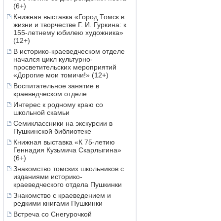
(6+)
Книжная выставка «Город Томск в
жизни и творчестве Г. И. Гуркина: к
155-летнему юбилею художника»
(12+)
В историко-краеведческом отделе
начался цикл культурно-
просветительских мероприятий
«Дорогие мои томичи!» (12+)
Воспитательное занятие в
краеведческом отделе
Интерес к родному краю со
школьной скамьи
Семиклассники на экскурсии в
Пушкинской библиотеке
Книжная выставка «К 75-летию
Геннадия Кузьмича Скарлыгина»
(6+)
Знакомство томских школьников с
изданиями историко-
краеведческого отдела Пушкинки
Знакомство с краеведением и
редкими книгами Пушкинки
Встреча со Снегурочкой