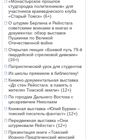
«Монастырское прошлое
студгородка политехников» для
участников краеведческого клуба
«Старый Томск» (6+)
О штурме Берлина и Рейхстага
советскими воинами в книгах и
документах: обзор выставок
Пушкинки по Великой
Отечественной войне
Открытая лекция «Боевой путь 79-й
гвардейской стрелковой дивизии»
(16+)
Патриотический урок для студентов
Из школы прямиком в библиотеку!
Книжно-документальная выставка
«До стен Рейхстага: в память о
жителях Томской земли» (12+)
По городам Дальнего Востока с
цесаревичем Николаем
Книжная выставка «Юлий Буркин –
томский писатель-фантаст» (12+)
Передвижная выставка «Они
штурмовали Рейхстаг» (12+)
Презентация книги «Томский
Иоанно-Предтеченский женский