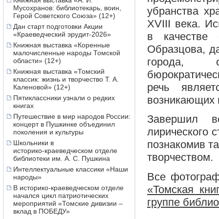
Книжная выставка «А. И.
Мусохранов: библиотекарь, воин,
убранства хр
Герой Советского Союза» (12+)
XVIII века. И
Дан старт подготовки Акции
в качестве
«Краеведческий эрудит-2026»
Книжная выставка «Коренные
Образцова, д
малочисленные народы Томской
города, с
области» (12+)
Книжная выставка «Томский
бюрократичес
классик: жизнь и творчество Т. А.
речь являе
Каленовой» (12+)
возникающих 
Пятиклассники узнали о редких
книгах
Путешествие в мир народов России:
Завершил в
концерт в Пушкинке объединил
лирического 
поколения и культуры
познакомив та
Школьники в
историко‑краеведческом отделе
творчеством.
библиотеки им. А. С. Пушкина
Интеллектуальные классики «Наши
Все фотограф
народы»
«Томская кни
В историко-краеведческом отделе
начался цикл патриотических
группе библио
мероприятий «Томские дивизии –
вклад в ПОБЕДУ»