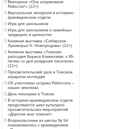
Викторина «Они штурмовали
Рейхстаг!» (12+)
Виртуальная экскурсия в историко-
краеведческом отделе
Игра для школьников
Игра для школьников о семейных
традициях и ценностях
Книжная выставка «Сибирское
Лукоморье Н. Новгородова» (12+)
Книжная выставка «Томская
рапсодия Бориса Климычева: к 95-
летию со дня рождения писателя»
(12+)
Просветительский урок в Томском
аграрном колледже
Об участниках штурма Рейхстага –
наших земляках
День пионерии в Томске
В историко-краеведческом отделе
продолжается цикл культурно-
просветительских мероприятий
«Дорогие мои томичи!»
Второклассники из школы № 54
познакомились с краеведением