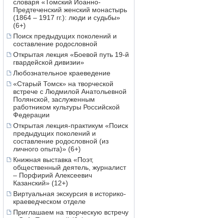
словаря «Томский Иоанно-
Предтеченский женский монастырь
(1864 – 1917 гг.): люди и судьбы»
(6+)
Поиск предыдущих поколений и
составление родословной
Открытая лекция «Боевой путь 19-й
гвардейской дивизии»
Любознательное краеведение
«Старый Томск» на творческой
встрече с Людмилой Анатольевной
Полянской, заслуженным
работником культуры Российской
Федерации
Открытая лекция-практикум «Поиск
предыдущих поколений и
составление родословной (из
личного опыта)» (6+)
Книжная выставка «Поэт,
общественный деятель, журналист
– Порфирий Алексеевич
Казанский» (12+)
Виртуальная экскурсия в историко-
краеведческом отделе
Приглашаем на творческую встречу