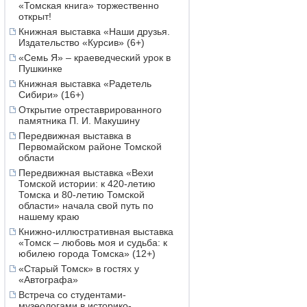
«Томская книга» торжественно
открыт!
Книжная выставка «Наши друзья.
Издательство «Курсив» (6+)
«Семь Я» – краеведческий урок в
Пушкинке
Книжная выставка «Радетель
Сибири» (16+)
Открытие отреставрированного
памятника П. И. Макушину
Передвижная выставка в
Первомайском районе Томской
области
Передвижная выставка «Вехи
Томской истории: к 420-летию
Томска и 80-летию Томской
области» начала свой путь по
нашему краю
Книжно-иллюстративная выставка
«Томск – любовь моя и судьба: к
юбилею города Томска» (12+)
«Старый Томск» в гостях у
«Автографа»
Встреча со студентами-
музеологами в историко-