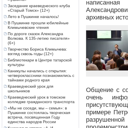
написанная
Заседание краеведческого клуба
Александро
«Старый Томск» (12+)
архивных исто
Лето в Пушкинке началось!
В Пушкинке прошли юбилейные
Климычевские чтения
По дороге сказок Александра
Волкова. К 135-летию писателя»
(6+)
Творчество Бориса Климычева:
взгляд сквозь годы (12+)
Библиотекари в Центре татарской
культуры
Каникулы начались с открытия:
четвероклассники познакомились с
тайнами родного края
Краеведческий урок для
Общение с со
школьников
очень инфо
Краеведческий урок в томском
колледже гражданского транспорта
присутствующ
«Мы не соседи, мы – семья»: в
примере Петр
Пушкинке состоялась творческая
встреча, посвященная Году
разрушенной 
единства народов России
продемонст