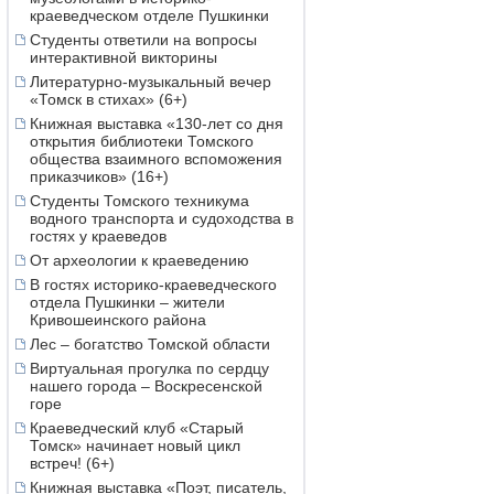
краеведческом отделе Пушкинки
Студенты ответили на вопросы
интерактивной викторины
Литературно-музыкальный вечер
«Томск в стихах» (6+)
Книжная выставка «130-лет со дня
открытия библиотеки Томского
общества взаимного вспоможения
приказчиков» (16+)
Студенты Томского техникума
водного транспорта и судоходства в
гостях у краеведов
От археологии к краеведению
В гостях историко-краеведческого
отдела Пушкинки – жители
Кривошеинского района
Лес – богатство Томской области
Виртуальная прогулка по сердцу
нашего города – Воскресенской
горе
Краеведческий клуб «Старый
Томск» начинает новый цикл
встреч! (6+)
Книжная выставка «Поэт, писатель,