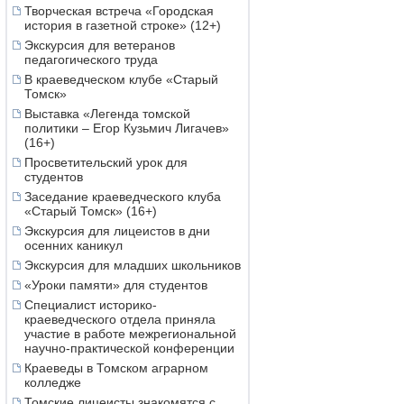
Творческая встреча «Городская
история в газетной строке» (12+)
Экскурсия для ветеранов
педагогического труда
В краеведческом клубе «Старый
Томск»
Выставка «Легенда томской
политики – Егор Кузьмич Лигачев»
(16+)
Просветительский урок для
студентов
Заседание краеведческого клуба
«Старый Томск» (16+)
Экскурсия для лицеистов в дни
осенних каникул
Экскурсия для младших школьников
«Уроки памяти» для студентов
Специалист историко-
краеведческого отдела приняла
участие в работе межрегиональной
научно-практической конференции
Краеведы в Томском аграрном
колледже
Томские лицеисты знакомятся с