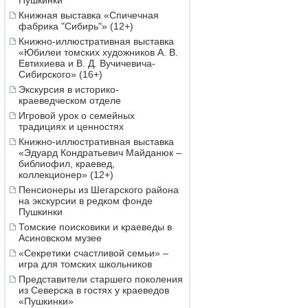
Пушкинки
Книжная выставка «Спичечная
фабрика "Сибирь"» (12+)
Книжно-иллюстративная выставка
«Юбилеи томских художников А. В.
Евтихиева и В. Д. Вучичевича-
Сибирского» (16+)
Экскурсия в историко-
краеведческом отделе
Игровой урок о семейных
традициях и ценностях
Книжно-иллюстративная выставка
«Эдуард Кондратьевич Майданюк –
библиофил, краевед,
коллекционер» (12+)
Пенсионеры из Шегарского района
на экскурсии в редком фонде
Пушкинки
Томские поисковики и краеведы в
Асиновском музее
«Секретики счастливой семьи» –
игра для томских школьников
Представители старшего поколения
из Северска в гостях у краеведов
«Пушкинки»