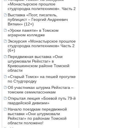
«Монастырское прошлое
студгородка политехников». Часть 2
Выставка «Поэт, писатель,
публицист – Георгий Андреевич
Вяткин» (12+)
«Уроки памяти» в Томском
аграрном колледже
Экскурсия «Монастырское прошлое
студгородка политехников» Часть 2
(6+)
Передвижная выставка «Они
штурмовали Рейхстаг» в
Кривошеинском районе Томской
области
«Старый Томск» на пешей прогулке
по Студгородку
Об участниках штурма Рейхстага –
томским семиклассникам
Открытая лекция «Боевой путь 79-й
гвардейской дивизии»
Начало поездкам передвижной
выставки «Они штурмовали
Рейхстаг» по районам Томской
области положено!