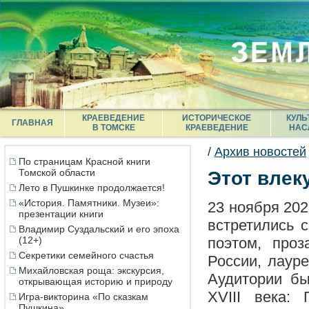
КРАЕВЕДЕНИЕ
ИСТОРИЧЕСКОЕ
КУЛЬ
ГЛАВНАЯ
В ТОМСКЕ
КРАЕВЕДЕНИЕ
НАС
/
Архив новостей
По страницам Красной книги
Томской области
Этот влек
Лето в Пушкинке продолжается!
«История. Памятники. Музеи»:
23 ноября 202
презентации книги
встретились 
Владимир Суздальский и его эпоха
(12+)
поэтом, проз
Секретики семейного счастья
России, лаур
Михайловская роща: экскурсия,
Аудитории бы
открывающая историю и природу
XVIII века: 
Игра-викторина «По сказкам
Пушкина»