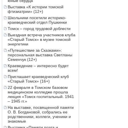
юные сердца
Выставка «К истории томской
фтизиатрии» (12+)
Школьники посетили историко-
краеведческий отдел Пушкинки
Томск – город трудовой доблести
Выездная встреча участников клуба
«Старый Томск» в музее томской
энергетики
«Путешествие за Сказками»:
персональная выставка Светланы
Семенчук (12+)
Краеведение – интересно будет
всем!
Приглашает краеведческий клуб
«Старый Томск» (16+)
22 февраля в Томском базовом
медицинском колледже прошла
лекция «Томск госпитальный. 1941
– 1945 гг.»
На выставке, посвященной памяти
О. В. Богдановой, собрались ее
родственники, коллеги, ученики и
знакомые
Выставка «Памяти поэта и