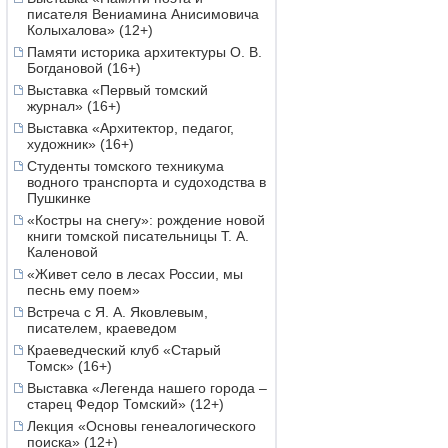
писателя Вениамина Анисимовича
Колыхалова» (12+)
Памяти историка архитектуры О. В.
Богдановой (16+)
Выставка «Первый томский
журнал» (16+)
Выставка «Архитектор, педагог,
художник» (16+)
Студенты томского техникума
водного транспорта и судоходства в
Пушкинке
«Костры на снегу»: рождение новой
книги томской писательницы Т. А.
Каленовой
«Живет село в лесах России, мы
песнь ему поем»
Встреча с Я. А. Яковлевым,
писателем, краеведом
Краеведческий клуб «Старый
Томск» (16+)
Выставка «Легенда нашего города –
старец Федор Томский» (12+)
Лекция «Основы генеалогического
поиска» (12+)