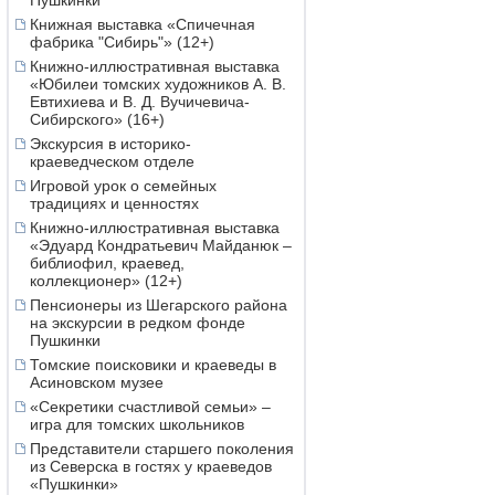
Пушкинки
Книжная выставка «Спичечная
фабрика "Сибирь"» (12+)
Книжно-иллюстративная выставка
«Юбилеи томских художников А. В.
Евтихиева и В. Д. Вучичевича-
Сибирского» (16+)
Экскурсия в историко-
краеведческом отделе
Игровой урок о семейных
традициях и ценностях
Книжно-иллюстративная выставка
«Эдуард Кондратьевич Майданюк –
библиофил, краевед,
коллекционер» (12+)
Пенсионеры из Шегарского района
на экскурсии в редком фонде
Пушкинки
Томские поисковики и краеведы в
Асиновском музее
«Секретики счастливой семьи» –
игра для томских школьников
Представители старшего поколения
из Северска в гостях у краеведов
«Пушкинки»