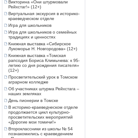
Викторина «Они штурмовали
Рейхстаг!» (12+)
Виртуальная экскурсия в историко-
краеведческом отделе
Игра для школьников
Игра для школьников о семейных
традициях и ценностях
Книжная выставка «Сибирское
Лукоморье Н. Новгородова» (12+)
Книжная выставка «Томская
рапсодия Бориса Климычева: к 95-
летию со дня рождения писателя»
(12+)
Просветительский урок в Томском
аграрном колледже
Об участниках штурма Рейхстага –
наших земляках
День пионерии в Томске
В историко-краеведческом отделе
продолжается цикл культурно-
просветительских мероприятий
«Дорогие мои томичи!»
Второклассники из школы № 54
познакомились с краеведением