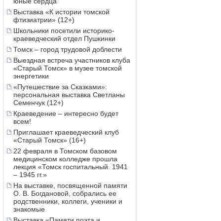
юные сердца
Выставка «К истории томской
фтизиатрии» (12+)
Школьники посетили историко-
краеведческий отдел Пушкинки
Томск – город трудовой доблести
Выездная встреча участников клуба
«Старый Томск» в музее томской
энергетики
«Путешествие за Сказками»:
персональная выставка Светланы
Семенчук (12+)
Краеведение – интересно будет
всем!
Приглашает краеведческий клуб
«Старый Томск» (16+)
22 февраля в Томском базовом
медицинском колледже прошла
лекция «Томск госпитальный. 1941
– 1945 гг.»
На выставке, посвященной памяти
О. В. Богдановой, собрались ее
родственники, коллеги, ученики и
знакомые
Выставка «Памяти поэта и