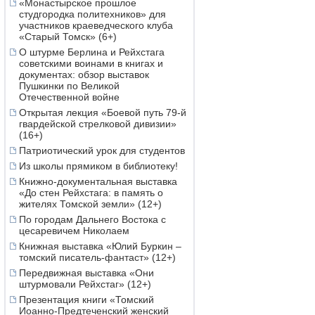
«Монастырское прошлое
студгородка политехников» для
участников краеведческого клуба
«Старый Томск» (6+)
О штурме Берлина и Рейхстага
советскими воинами в книгах и
документах: обзор выставок
Пушкинки по Великой
Отечественной войне
Открытая лекция «Боевой путь 79-й
гвардейской стрелковой дивизии»
(16+)
Патриотический урок для студентов
Из школы прямиком в библиотеку!
Книжно-документальная выставка
«До стен Рейхстага: в память о
жителях Томской земли» (12+)
По городам Дальнего Востока с
цесаревичем Николаем
Книжная выставка «Юлий Буркин –
томский писатель-фантаст» (12+)
Передвижная выставка «Они
штурмовали Рейхстаг» (12+)
Презентация книги «Томский
Иоанно-Предтеченский женский