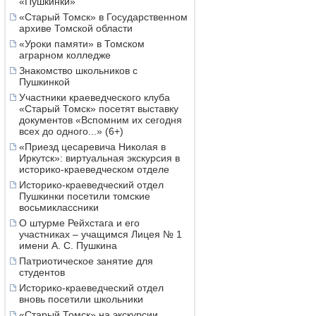
«Пушкинки»
«Старый Томск» в Государственном
архиве Томской области
«Уроки памяти» в Томском
аграрном колледже
Знакомство школьников с
Пушкинкой
Участники краеведческого клуба
«Старый Томск» посетят выставку
документов «Вспомним их сегодня
всех до одного...» (6+)
«Приезд цесаревича Николая в
Иркутск»: виртуальная экскурсия в
историко-краеведческом отделе
Историко-краеведческий отдел
Пушкинки посетили томские
восьмиклассники
О штурме Рейхстага и его
участниках – учащимся Лицея № 1
имени А. С. Пушкина
Патриотическое занятие для
студентов
Историко-краеведческий отдел
вновь посетили школьники
«Старый Томск» на экскурсии