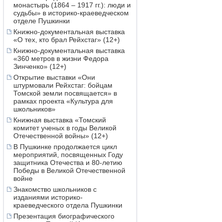
монастырь (1864 – 1917 гг.): люди и
судьбы» в историко-краеведческом
отделе Пушкинки
Книжно-документальная выставка
«О тех, кто брал Рейхстаг» (12+)
Книжно-документальная выставка
«360 метров в жизни Федора
Зинченко» (12+)
Открытие выставки «Они
штурмовали Рейхстаг: бойцам
Томской земли посвящается» в
рамках проекта «Культура для
школьников»
Книжная выставка «Томский
комитет ученых в годы Великой
Отечественной войны» (12+)
В Пушкинке продолжается цикл
мероприятий, посвященных Году
защитника Отечества и 80-летию
Победы в Великой Отечественной
войне
Знакомство школьников с
изданиями историко-
краеведческого отдела Пушкинки
Презентация биографического