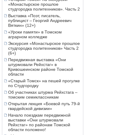
«Монастырское прошлое
студгородка политехников». Часть 2
Выставка «Поэт, писатель,
публицист – Георгий Андреевич
Вяткин» (12+)
«Уроки памяти» в Томском
аграрном колледже
Экскурсия «Монастырское прошлое
студгородка политехников» Часть 2
(6+)
Передвижная выставка «Они
штурмовали Рейхстаг» в
Кривошеинском районе Томской
области
«Старый Томск» на пешей прогулке
по Студгородку
Об участниках штурма Рейхстага –
томским семиклассникам
Открытая лекция «Боевой путь 79-й
гвардейской дивизии»
Начало поездкам передвижной
выставки «Они штурмовали
Рейхстаг» по районам Томской
области положено!