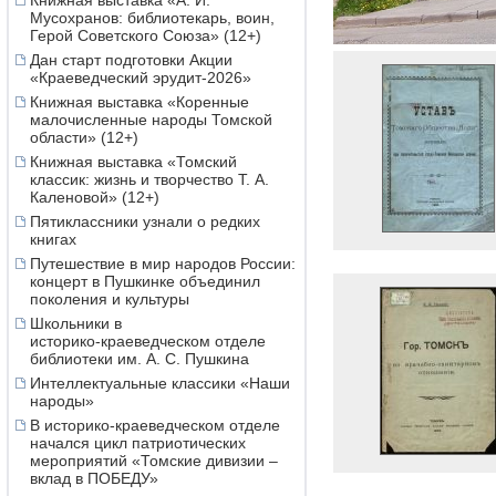
Книжная выставка «А. И.
Мусохранов: библиотекарь, воин,
Герой Советского Союза» (12+)
Дан старт подготовки Акции
«Краеведческий эрудит-2026»
Книжная выставка «Коренные
малочисленные народы Томской
области» (12+)
Книжная выставка «Томский
классик: жизнь и творчество Т. А.
Каленовой» (12+)
Пятиклассники узнали о редких
книгах
Путешествие в мир народов России:
концерт в Пушкинке объединил
поколения и культуры
Школьники в
историко‑краеведческом отделе
библиотеки им. А. С. Пушкина
Интеллектуальные классики «Наши
народы»
В историко-краеведческом отделе
начался цикл патриотических
мероприятий «Томские дивизии –
вклад в ПОБЕДУ»