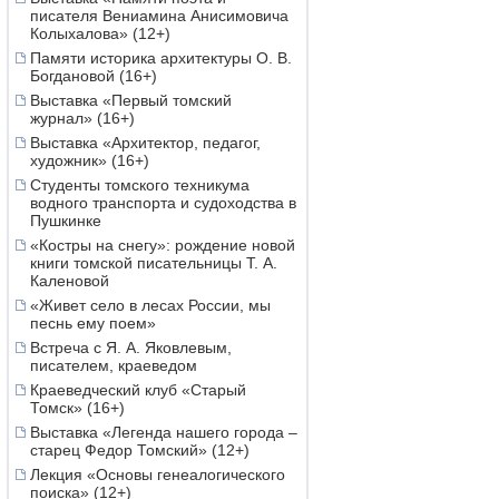
писателя Вениамина Анисимовича
Колыхалова» (12+)
Памяти историка архитектуры О. В.
Богдановой (16+)
Выставка «Первый томский
журнал» (16+)
Выставка «Архитектор, педагог,
художник» (16+)
Студенты томского техникума
водного транспорта и судоходства в
Пушкинке
«Костры на снегу»: рождение новой
книги томской писательницы Т. А.
Каленовой
«Живет село в лесах России, мы
песнь ему поем»
Встреча с Я. А. Яковлевым,
писателем, краеведом
Краеведческий клуб «Старый
Томск» (16+)
Выставка «Легенда нашего города –
старец Федор Томский» (12+)
Лекция «Основы генеалогического
поиска» (12+)