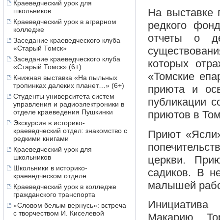
Краеведческий урок для
На выставке 
школьников
Краеведческий урок в аграрном
редкого фонд
колледже
отчеты о д
Заседание краеведческого клуба
«Старый Томск»
существования
Заседание краеведческого клуба
которых отра
«Старый Томск» (6+)
«Томские епа
Книжная выставка «На пыльных
тропинках далеких планет…» (6+)
приюта и ос
Студенты университета систем
публикации с
управления и радиоэлектроники в
отделе краеведения Пушкинки
приютов в Том
Экскурсия в историко-
краеведческий отдел: знакомство с
Приют «Ясли»
редкими книгами
попечительс
Краеведческий урок для
школьников
церкви. При
Школьники в историко-
садиков. В н
краеведческом отделе
малышей рабо
Краеведческий урок в колледже
гражданского транспорта
Инициатива 
«Словом белым вернусь»: встреча
с творчеством И. Киселевой
Макарию. То