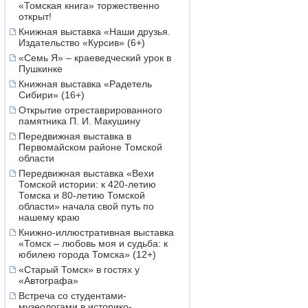
«Томская книга» торжественно
открыт!
Книжная выставка «Наши друзья.
Издательство «Курсив» (6+)
«Семь Я» – краеведческий урок в
Пушкинке
Книжная выставка «Радетель
Сибири» (16+)
Открытие отреставрированного
памятника П. И. Макушину
Передвижная выставка в
Первомайском районе Томской
области
Передвижная выставка «Вехи
Томской истории: к 420-летию
Томска и 80-летию Томской
области» начала свой путь по
нашему краю
Книжно-иллюстративная выставка
«Томск – любовь моя и судьба: к
юбилею города Томска» (12+)
«Старый Томск» в гостях у
«Автографа»
Встреча со студентами-
музеологами в историко-