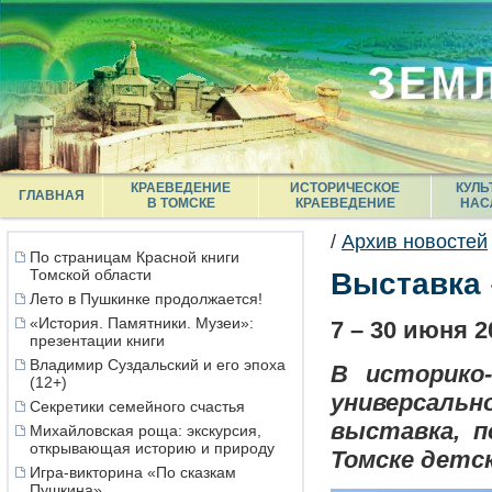
КРАЕВЕДЕНИЕ
ИСТОРИЧЕСКОЕ
КУЛЬ
ГЛАВНАЯ
В ТОМСКЕ
КРАЕВЕДЕНИЕ
НАС
/
Архив новостей
По страницам Красной книги
Томской области
Выставка 
Лето в Пушкинке продолжается!
«История. Памятники. Музеи»:
7 – 30 июня 2
презентации книги
Владимир Суздальский и его эпоха
В историко
(12+)
универсальн
Секретики семейного счастья
выставка, 
Михайловская роща: экскурсия,
открывающая историю и природу
Томске детс
Игра-викторина «По сказкам
Пушкина»