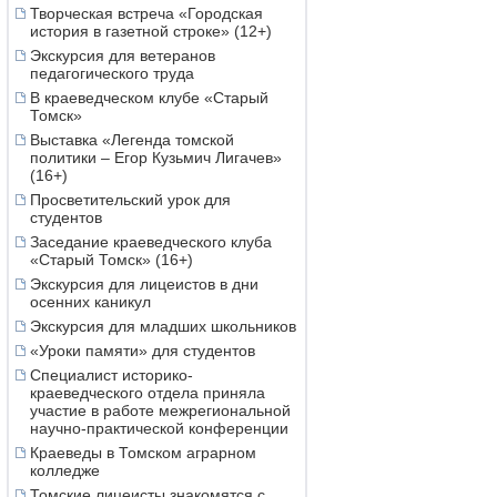
Творческая встреча «Городская
история в газетной строке» (12+)
Экскурсия для ветеранов
педагогического труда
В краеведческом клубе «Старый
Томск»
Выставка «Легенда томской
политики – Егор Кузьмич Лигачев»
(16+)
Просветительский урок для
студентов
Заседание краеведческого клуба
«Старый Томск» (16+)
Экскурсия для лицеистов в дни
осенних каникул
Экскурсия для младших школьников
«Уроки памяти» для студентов
Специалист историко-
краеведческого отдела приняла
участие в работе межрегиональной
научно-практической конференции
Краеведы в Томском аграрном
колледже
Томские лицеисты знакомятся с