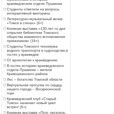
краеведческом отделе Пушкинки
Студенты ответили на вопросы
интерактивной викторины
Литературно-музыкальный вечер
«Томск в стихах» (6+)
Книжная выставка «130-лет со дня
открытия библиотеки Томского
общества взаимного вспоможения
приказчиков» (16+)
Студенты Томского техникума
водного транспорта и судоходства в
гостях у краеведов
От археологии к краеведению
В гостях историко-краеведческого
отдела Пушкинки – жители
Кривошеинского района
Лес – богатство Томской области
Виртуальная прогулка по сердцу
нашего города – Воскресенской
горе
Краеведческий клуб «Старый
Томск» начинает новый цикл
встреч! (6+)
Книжная выставка «Поэт, писатель,