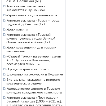
с Л. А. Полянской (6+)
Томские шестиклассники
знакомятся с Пушкинкой
«Уроки памяти» для школьников
Книжная выставка «Томск – город
трудовой доблести» (12+)
Уроки памяти
Книжная выставка «Томский
комитет ученых в годы Великой
Отечественной войны» (12+)
Уроки краеведения для томских
школьников
«Старый Томск» на вечере памяти
А. С. Пушкина «Жив талант,
бессмертен гений…»
О родном крае и не только
Школьники на экскурсии в Пушкинке
Виртуальная экскурсия в историко-
краеведческом отделе
Краеведческое занятие в Томском
колледже гражданского транспорта
Книжная выставка «Поэт радости
Василий Казанцев (1935 – 2021 гг.):
к 90-летию со дня рождения поэта»