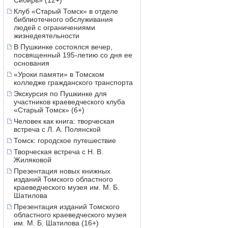
Сибирь» (12+)
Клуб «Старый Томск» в отделе
библиотечного обслуживания
людей с ограничениями
жизнедеятельности
В Пушкинке состоялся вечер,
посвященный 195-летию со дня ее
основания
«Уроки памяти» в Томском
колледже гражданского транспорта
Экскурсия по Пушкинке для
участников краеведческого клуба
«Старый Томск» (6+)
Человек как книга: творческая
встреча с Л. А. Полянской
Томск: городское путешествие
Творческая встреча с Н. В.
Жиляковой
Презентация новых книжных
изданий Томского областного
краеведческого музея им. М. Б.
Шатилова
Презентация изданий Томского
областного краеведческого музея
им. М. Б. Шатилова (16+)