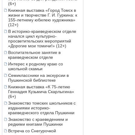
(6+)
Книжная выставка «Город Томск в
жизни и творчестве Г. И. Гуркина: к
155-летнему юбилею художника»
(12+)
В историко-краеведческом отделе
начался цикл культурно-
просветительских мероприятий
«Дорогие мои томичи!» (12+)
Воспитательное занятие в
краеведческом отделе
Интерес к родному краю со
школьной скамьи
Семиклассники на экскурсии в
Пушкинской библиотеке
Книжная выставка «К 75-летию
Геннадия Кузьмича Скарлыгина»
(6+)
Знакомство томских школьников с
изданиями историко-
краеведческого отдела Пушкинки
Знакомство с краеведением и
редкими книгами Пушкинки
Встреча со Снегурочкой