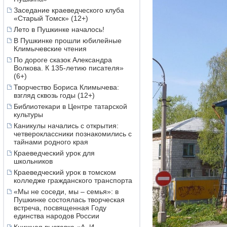
Заседание краеведческого клуба
«Старый Томск» (12+)
Лето в Пушкинке началось!
В Пушкинке прошли юбилейные
Климычевские чтения
По дороге сказок Александра
Волкова. К 135-летию писателя»
(6+)
Творчество Бориса Климычева:
взгляд сквозь годы (12+)
Библиотекари в Центре татарской
культуры
Каникулы начались с открытия:
четвероклассники познакомились с
тайнами родного края
Краеведческий урок для
школьников
Краеведческий урок в томском
колледже гражданского транспорта
«Мы не соседи, мы – семья»: в
Пушкинке состоялась творческая
встреча, посвященная Году
единства народов России