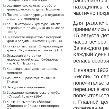
располагалс
гражданского транспорта
Будущим филологам о работе
находились 
краеведческого отдела Пушкинки
частично покр
Патриотический урок для студентов
аграрного колледжа
Для развлече
Конь в истории и культуре Томска:
от рабочего помощника до символа
принимались д
города
15 августа де
Знакомство лицеистов с историей
часов вечера,
края и редкими книгами Пушкинки
Книжная выставка «Опережающие
За каждого ре
время. Люди науки в Томске» (16+)
Каждый день п
Экскурсия в историко-
краеведческий отдел библиотеки
велась особая
им. А. С. Пушкина
Краеведческий урок в аграрном
1 января 1903
колледже
«Ясли» со сво
Из истории развития физики в
Томске
попечительст
Экскурсия в мир знаний
перешел в его
Заседание краеведческого клуба
попечительств
«Старый Томск» (16+)
г. Главной ц
Книжная выставка «Вестник
Общества сибирских инженеров»
содержание