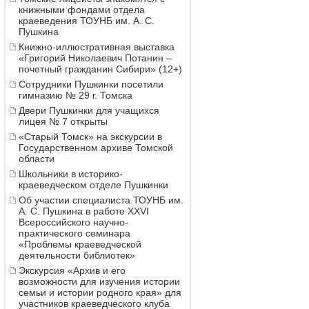
книжными фондами отдела
краеведения ТОУНБ им. А. С.
Пушкина
Книжно-иллюстративная выставка
«Григорий Николаевич Потанин –
почетный гражданин Сибири» (12+)
Сотрудники Пушкинки посетили
гимназию № 29 г. Томска
Двери Пушкинки для учащихся
лицея № 7 открыты
«Старый Томск» на экскурсии в
Государственном архиве Томской
области
Школьники в историко-
краеведческом отделе Пушкинки
Об участии специалиста ТОУНБ им.
А. С. Пушкина в работе XXVI
Всероссийского научно-
практического семинара
«Проблемы краеведческой
деятельности библиотек»
Экскурсия «Архив и его
возможности для изучения истории
семьи и истории родного края» для
участников краеведческого клуба