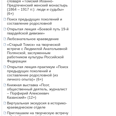
словаря «Томский Иоанно-
Предтеченский женский монастырь
(1864 – 1917 гг.): люди и судьбы»
(6+)
Поиск предыдущих поколений и
составление родословной
Открытая лекция «Боевой путь 19-й
гвардейской дивизии»
Любознательное краеведение
«Старый Томск» на творческой
встрече с Людмилой Анатольевной
Полянской, заслуженным
работником культуры Российской
Федерации
Открытая лекция-практикум «Поиск
предыдущих поколений и
составление родословной (из
личного опыта)» (6+)
Книжная выставка «Поэт,
общественный деятель, журналист
– Порфирий Алексеевич
Казанский» (12+)
Виртуальная экскурсия в историко-
краеведческом отделе
Приглашаем на творческую встречу