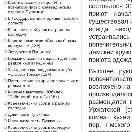
Шестиклассники лицея № 7
состоялось 3
познакомились с краеведческим
отделом Пушкинки
приют нача
В Государственном архиве Томской
существовал 
области
всегда нахо
Краеведческий урок в аграрном
колледже
устраивались
Книжная выставка «Словом белым
попечительни
вернусь...» (12+)
дамский кружо
Экскурсия в Пушкинку
Восьмиклассники открыли для себя
приюта одежду
редкие книги Пушкинки
Заседание краеведческого клуба
Высшее руко
«Старый Томск» (12+)
попечительс
Путешествие в мир краеведческих и
возложено на 
редких книг
Книжная выставка «Юбилей
производилос
"Сибирской газеты"» (16+)
размещался 
Краеведческий урок в аграрном
колледже
Уржатской (с
Девичник в Пушкинке
комнат, кухни
Маленькие гости Пушкинки
пер. Ямского
Краеведческий урок в колледже