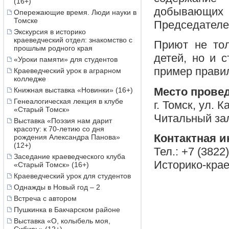
(16+)
добывающи
Опережающие время. Люди науки в
Томске
Председателе
Экскурсия в историко
краеведческий отдел: знакомство с
Приют не то
прошлым родного края
детей, но и 
«Уроки памяти» для студентов
пример правил
Краеведческий урок в аграрном
колледже
Место прове
Книжная выставка «Новинки» (16+)
Генеалогическая лекция в клубе
г. Томск, ул. 
«Старый Томск»
Читальный зал
Выставка «Поэзия нам дарит
красоту: к 70-летию со дня
Контактная 
рождения Александра Панова»
(12+)
Тел.: +7 (3822
Заседание краеведческого клуба
Историко-кра
«Старый Томск» (16+)
Краеведческий урок для студентов
Однажды в Новый год – 2
Встреча с автором
Пушкинка в Бакчарском районе
Выставка «О, колыбель моя,