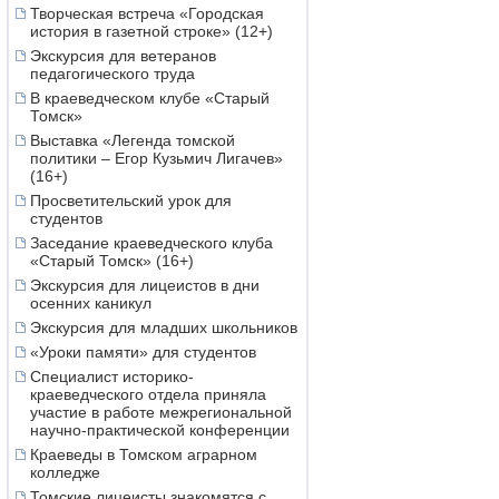
Творческая встреча «Городская
история в газетной строке» (12+)
Экскурсия для ветеранов
педагогического труда
В краеведческом клубе «Старый
Томск»
Выставка «Легенда томской
политики – Егор Кузьмич Лигачев»
(16+)
Просветительский урок для
студентов
Заседание краеведческого клуба
«Старый Томск» (16+)
Экскурсия для лицеистов в дни
осенних каникул
Экскурсия для младших школьников
«Уроки памяти» для студентов
Специалист историко-
краеведческого отдела приняла
участие в работе межрегиональной
научно-практической конференции
Краеведы в Томском аграрном
колледже
Томские лицеисты знакомятся с