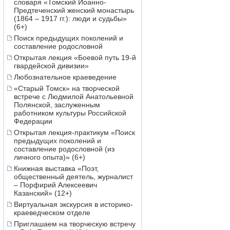
словаря «Томский Иоанно-
Предтеченский женский монастырь
(1864 – 1917 гг.): люди и судьбы»
(6+)
Поиск предыдущих поколений и
составление родословной
Открытая лекция «Боевой путь 19-й
гвардейской дивизии»
Любознательное краеведение
«Старый Томск» на творческой
встрече с Людмилой Анатольевной
Полянской, заслуженным
работником культуры Российской
Федерации
Открытая лекция-практикум «Поиск
предыдущих поколений и
составление родословной (из
личного опыта)» (6+)
Книжная выставка «Поэт,
общественный деятель, журналист
– Порфирий Алексеевич
Казанский» (12+)
Виртуальная экскурсия в историко-
краеведческом отделе
Приглашаем на творческую встречу