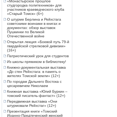
«Монастырское прошлое
студгородка политехников» для
участников краеведческого клуба
«Старый Томск» (6+)
О штурме Берлина и Рейхстага
советскими воинами в книгах и
документах: обзор выставок
Пушкинки по Великой
Отечественной войне
Открытая лекция «Боевой путь 79-й
гвардейской стрелковой дивизии»
(16+)
Патриотический урок для студентов
Из школы прямиком в библиотеку!
Книжно-документальная выставка
«До стен Рейхстага: в память о
жителях Томской земли» (12+)
По городам Дальнего Востока с
цесаревичем Николаем
Книжная выставка «Юлий Буркин –
томский писатель-фантаст» (12+)
Передвижная выставка «Они
штурмовали Рейхстаг» (12+)
Презентация книги «Томский
Иоанно-Предтеченский женский