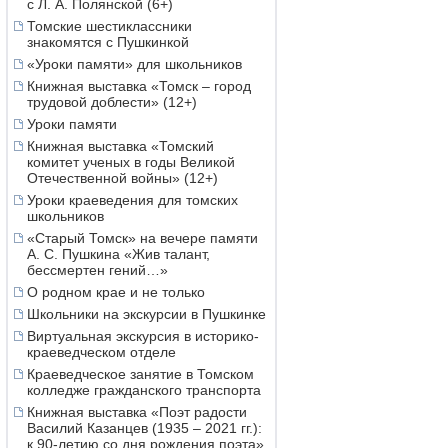
с Л. А. Полянской (6+)
Томские шестиклассники
знакомятся с Пушкинкой
«Уроки памяти» для школьников
Книжная выставка «Томск – город
трудовой доблести» (12+)
Уроки памяти
Книжная выставка «Томский
комитет ученых в годы Великой
Отечественной войны» (12+)
Уроки краеведения для томских
школьников
«Старый Томск» на вечере памяти
А. С. Пушкина «Жив талант,
бессмертен гений…»
О родном крае и не только
Школьники на экскурсии в Пушкинке
Виртуальная экскурсия в историко-
краеведческом отделе
Краеведческое занятие в Томском
колледже гражданского транспорта
Книжная выставка «Поэт радости
Василий Казанцев (1935 – 2021 гг.):
к 90-летию со дня рождения поэта»