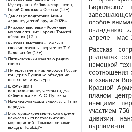
Книжная выставка «А. И.
Мусохранов: библиотекарь, воин,
Берлинской 
Герой Советского Союза» (12+)
завершающем
Дан старт подготовки Акции
«Краеведческий эрудит-2026»
особое вниман
Книжная выставка «Коренные
овладению з
малочисленные народы Томской
апреле – мае 1
области» (12+)
Книжная выставка «Томский
классик: жизнь и творчество Т. А.
Рассказ со
Каленовой» (12+)
роллапах фот
Пятиклассники узнали о редких
немецкой техн
книгах
Путешествие в мир народов России:
соотношения с
концерт в Пушкинке объединил
воззвания Вое
поколения и культуры
Школьники в
Красной Арми
историко‑краеведческом отделе
планом центр
библиотеки им. А. С. Пушкина
немцами пер
Интеллектуальные классики «Наши
народы»
участием 756-
В историко-краеведческом отделе
дивизии, на
начался цикл патриотических
мероприятий «Томские дивизии –
парламента.
вклад в ПОБЕДУ»