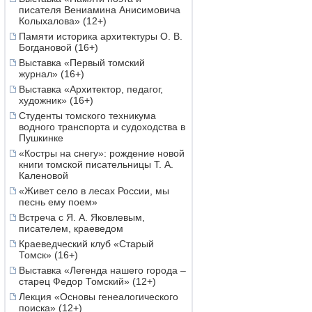
писателя Вениамина Анисимовича
Колыхалова» (12+)
Памяти историка архитектуры О. В.
Богдановой (16+)
Выставка «Первый томский
журнал» (16+)
Выставка «Архитектор, педагог,
художник» (16+)
Студенты томского техникума
водного транспорта и судоходства в
Пушкинке
«Костры на снегу»: рождение новой
книги томской писательницы Т. А.
Каленовой
«Живет село в лесах России, мы
песнь ему поем»
Встреча с Я. А. Яковлевым,
писателем, краеведом
Краеведческий клуб «Старый
Томск» (16+)
Выставка «Легенда нашего города –
старец Федор Томский» (12+)
Лекция «Основы генеалогического
поиска» (12+)