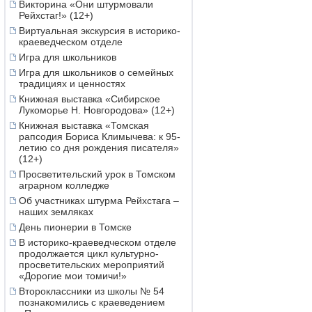
Викторина «Они штурмовали
Рейхстаг!» (12+)
Виртуальная экскурсия в историко-
краеведческом отделе
Игра для школьников
Игра для школьников о семейных
традициях и ценностях
Книжная выставка «Сибирское
Лукоморье Н. Новгородова» (12+)
Книжная выставка «Томская
рапсодия Бориса Климычева: к 95-
летию со дня рождения писателя»
(12+)
Просветительский урок в Томском
аграрном колледже
Об участниках штурма Рейхстага –
наших земляках
День пионерии в Томске
В историко-краеведческом отделе
продолжается цикл культурно-
просветительских мероприятий
«Дорогие мои томичи!»
Второклассники из школы № 54
познакомились с краеведением