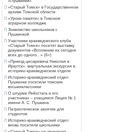
«Пушкинки»
«Старый Томск» в Государственном
архиве Томской области
«Уроки памяти» в Томском
аграрном колледже
Знакомство школьников с
Пушкинкой
Участники краеведческого клуба
«Старый Томск» посетят выставку
документов «Вспомним их сегодня
всех до одного...» (6+)
«Приезд цесаревича Николая в
Иркутск»: виртуальная экскурсия в
историко-краеведческом отделе
Историко-краеведческий отдел
Пушкинки посетили томские
восьмиклассники
О штурме Рейхстага и его
участниках – учащимся Лицея № 1
имени А. С. Пушкина
Патриотическое занятие для
студентов
Историко-краеведческий отдел
вновь посетили школьники
«Старый Томск» на экскурсии