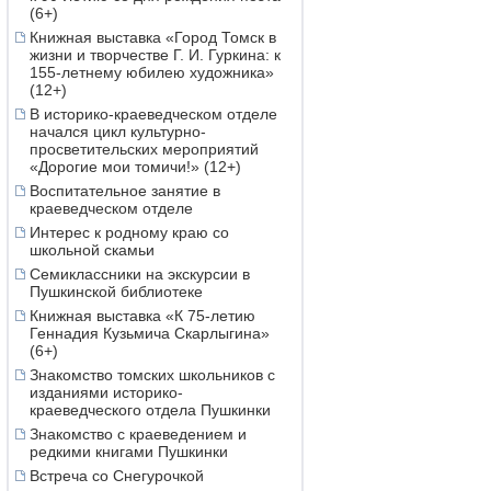
(6+)
Книжная выставка «Город Томск в
жизни и творчестве Г. И. Гуркина: к
155-летнему юбилею художника»
(12+)
В историко-краеведческом отделе
начался цикл культурно-
просветительских мероприятий
«Дорогие мои томичи!» (12+)
Воспитательное занятие в
краеведческом отделе
Интерес к родному краю со
школьной скамьи
Семиклассники на экскурсии в
Пушкинской библиотеке
Книжная выставка «К 75-летию
Геннадия Кузьмича Скарлыгина»
(6+)
Знакомство томских школьников с
изданиями историко-
краеведческого отдела Пушкинки
Знакомство с краеведением и
редкими книгами Пушкинки
Встреча со Снегурочкой