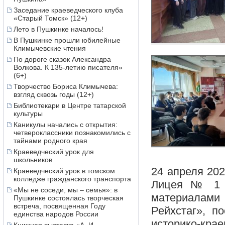
Заседание краеведческого клуба
«Старый Томск» (12+)
Лето в Пушкинке началось!
В Пушкинке прошли юбилейные
Климычевские чтения
По дороге сказок Александра
Волкова. К 135-летию писателя»
(6+)
Творчество Бориса Климычева:
взгляд сквозь годы (12+)
Библиотекари в Центре татарской
культуры
Каникулы начались с открытия:
четвероклассники познакомились с
тайнами родного края
Краеведческий урок для
школьников
24 апреля 202
Краеведческий урок в томском
колледже гражданского транспорта
Лицея № 1 и
«Мы не соседи, мы – семья»: в
материалам
Пушкинке состоялась творческая
встреча, посвященная Году
Рейхстаг», п
единства народов России
историко-крае