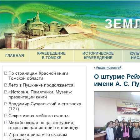
КРАЕВЕДЕНИЕ
ИСТОРИЧЕСКОЕ
КУЛЬ
ГЛАВНАЯ
В ТОМСКЕ
КРАЕВЕДЕНИЕ
НАС
/
Архив новостей
По страницам Красной книги
О штурме Рейх
Томской области
имени А. С. П
Лето в Пушкинке продолжается!
«История. Памятники. Музеи»:
презентации книги
Владимир Суздальский и его эпоха
(12+)
Секретики семейного счастья
Михайловская роща: экскурсия,
открывающая историю и природу
Игра-викторина «По сказкам
Пушкина»