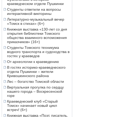
краеведческом отделе Пушкинки
Студенты ответили на вопросы
интерактивной викторины
Литературно-музыкальный вечер
«Томск в стихах» (6+)
Книжная выставка «130-лет со дня
открытия библиотеки Томского
общества взаимного вспоможения
приказчиков» (16+)
Студенты Томского техникума
водного транспорта и судоходства в
гостях у краеведов
От археологии к краеведению
В гостях историко-краеведческого
отдела Пушкинки – жители
Кривошеинского района
Лес – богатство Томской области
Виртуальная прогулка по сердцу
нашего города – Воскресенской
горе
Краеведческий клуб «Старый
Томск» начинает новый цикл
встреч! (6+)
Книжная выставка «Поэт, писатель,