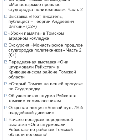
«Монастырское прошлое
студгородка политехников». Часть 2
Выставка «Поэт, писатель,
публицист – Георгий Андреевич
Вяткин» (12+)
«Уроки памяти» в Томском
аграрном колледже
Экскурсия «Монастырское прошлое
студгородка политехников» Часть 2
(6+)
Передвижная выставка «Они
штурмовали Рейхстаг» в
Кривошеинском районе Томской
области
«Старый Томск» на пешей прогулке
по Студгородку
Об участниках штурма Рейхстага –
томским семиклассникам
Открытая лекция «Боевой путь 79-й
гвардейской дивизии»
Начало поездкам передвижной
выставки «Они штурмовали
Рейхстаг» по районам Томской
области положено!