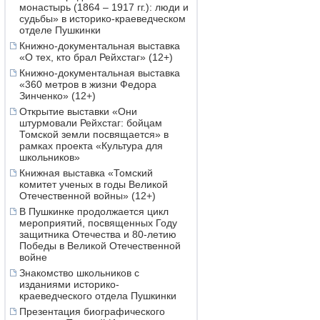
монастырь (1864 – 1917 гг.): люди и
судьбы» в историко-краеведческом
отделе Пушкинки
Книжно-документальная выставка
«О тех, кто брал Рейхстаг» (12+)
Книжно-документальная выставка
«360 метров в жизни Федора
Зинченко» (12+)
Открытие выставки «Они
штурмовали Рейхстаг: бойцам
Томской земли посвящается» в
рамках проекта «Культура для
школьников»
Книжная выставка «Томский
комитет ученых в годы Великой
Отечественной войны» (12+)
В Пушкинке продолжается цикл
мероприятий, посвященных Году
защитника Отечества и 80-летию
Победы в Великой Отечественной
войне
Знакомство школьников с
изданиями историко-
краеведческого отдела Пушкинки
Презентация биографического