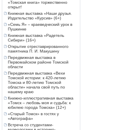
«Томская книга» торжественно
открыт!
Книжная выставка «Наши друзья.
Издательство «Курсив» (6+)
«Семь Я» – краеведческий урок в
Пушкинке
Книжная выставка «Радетель
Сибири» (16+)
Открытие отреставрированного
памятника П. И. Макушину
Передвижная выставка в
Первомайском районе Томской
области
Передвижная выставка «Вехи
Томской истории: к 420-летию
Томска и 80-летию Томской
области» начала свой путь по
нашему краю
Книжно-иллюстративная выставка
«Томск – любовь моя и судьба: к
юбилею города Томска» (12+)
«Старый Томск» в гостях у
«Автографа»
Встреча со студентами-
музеологами в историко-