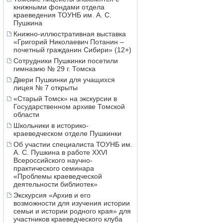
книжными фондами отдела
краеведения ТОУНБ им. А. С.
Пушкина
Книжно-иллюстративная выставка
«Григорий Николаевич Потанин –
почетный гражданин Сибири» (12+)
Сотрудники Пушкинки посетили
гимназию № 29 г. Томска
Двери Пушкинки для учащихся
лицея № 7 открыты
«Старый Томск» на экскурсии в
Государственном архиве Томской
области
Школьники в историко-
краеведческом отделе Пушкинки
Об участии специалиста ТОУНБ им.
А. С. Пушкина в работе XXVI
Всероссийского научно-
практического семинара
«Проблемы краеведческой
деятельности библиотек»
Экскурсия «Архив и его
возможности для изучения истории
семьи и истории родного края» для
участников краеведческого клуба