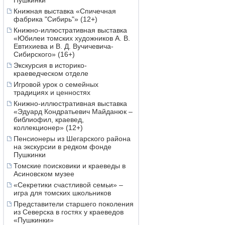
Пушкинки
Книжная выставка «Спичечная
фабрика "Сибирь"» (12+)
Книжно-иллюстративная выставка
«Юбилеи томских художников А. В.
Евтихиева и В. Д. Вучичевича-
Сибирского» (16+)
Экскурсия в историко-
краеведческом отделе
Игровой урок о семейных
традициях и ценностях
Книжно-иллюстративная выставка
«Эдуард Кондратьевич Майданюк –
библиофил, краевед,
коллекционер» (12+)
Пенсионеры из Шегарского района
на экскурсии в редком фонде
Пушкинки
Томские поисковики и краеведы в
Асиновском музее
«Секретики счастливой семьи» –
игра для томских школьников
Представители старшего поколения
из Северска в гостях у краеведов
«Пушкинки»