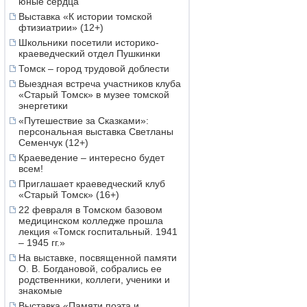
юные сердца
Выставка «К истории томской
фтизиатрии» (12+)
Школьники посетили историко-
краеведческий отдел Пушкинки
Томск – город трудовой доблести
Выездная встреча участников клуба
«Старый Томск» в музее томской
энергетики
«Путешествие за Сказками»:
персональная выставка Светланы
Семенчук (12+)
Краеведение – интересно будет
всем!
Приглашает краеведческий клуб
«Старый Томск» (16+)
22 февраля в Томском базовом
медицинском колледже прошла
лекция «Томск госпитальный. 1941
– 1945 гг.»
На выставке, посвященной памяти
О. В. Богдановой, собрались ее
родственники, коллеги, ученики и
знакомые
Выставка «Памяти поэта и