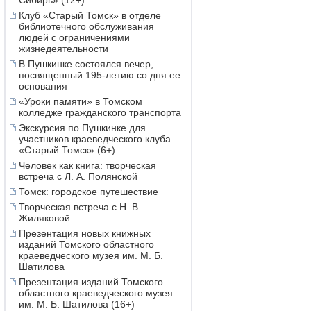
Сибирь» (12+)
Клуб «Старый Томск» в отделе
библиотечного обслуживания
людей с ограничениями
жизнедеятельности
В Пушкинке состоялся вечер,
посвященный 195-летию со дня ее
основания
«Уроки памяти» в Томском
колледже гражданского транспорта
Экскурсия по Пушкинке для
участников краеведческого клуба
«Старый Томск» (6+)
Человек как книга: творческая
встреча с Л. А. Полянской
Томск: городское путешествие
Творческая встреча с Н. В.
Жиляковой
Презентация новых книжных
изданий Томского областного
краеведческого музея им. М. Б.
Шатилова
Презентация изданий Томского
областного краеведческого музея
им. М. Б. Шатилова (16+)