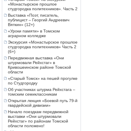
«Монастырское прошлое
студгородка политехников». Часть 2
Выставка «Поэт, писатель,
публицист – Георгий Андреевич
Вяткин» (12+)
«Уроки памяти» в Томском
аграрном колледже
Экскурсия «Монастырское прошлое
студгородка политехников» Часть 2
(6+)
Передвижная выставка «Они
штурмовали Рейхстаг» в
Кривошеинском районе Томской
области
«Старый Томск» на пешей прогулке
по Студгородку
Об участниках штурма Рейхстага –
томским семиклассникам
Открытая лекция «Боевой путь 79-й
гвардейской дивизии»
Начало поездкам передвижной
выставки «Они штурмовали
Рейхстаг» по районам Томской
области положено!