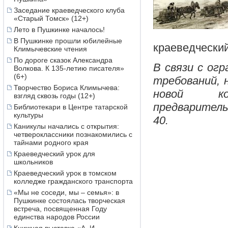
Заседание краеведческого клуба
«Старый Томск» (12+)
Лето в Пушкинке началось!
В Пушкинке прошли юбилейные
краеведческий
Климычевские чтения
По дороге сказок Александра
В связи с ог
Волкова. К 135-летию писателя»
(6+)
требований, 
Творчество Бориса Климычева:
новой кор
взгляд сквозь годы (12+)
предваритель
Библиотекари в Центре татарской
культуры
40.
Каникулы начались с открытия:
четвероклассники познакомились с
тайнами родного края
Краеведческий урок для
школьников
Краеведческий урок в томском
колледже гражданского транспорта
«Мы не соседи, мы – семья»: в
Пушкинке состоялась творческая
встреча, посвященная Году
единства народов России