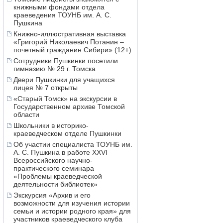
книжными фондами отдела
краеведения ТОУНБ им. А. С.
Пушкина
Книжно-иллюстративная выставка
«Григорий Николаевич Потанин –
почетный гражданин Сибири» (12+)
Сотрудники Пушкинки посетили
гимназию № 29 г. Томска
Двери Пушкинки для учащихся
лицея № 7 открыты
«Старый Томск» на экскурсии в
Государственном архиве Томской
области
Школьники в историко-
краеведческом отделе Пушкинки
Об участии специалиста ТОУНБ им.
А. С. Пушкина в работе XXVI
Всероссийского научно-
практического семинара
«Проблемы краеведческой
деятельности библиотек»
Экскурсия «Архив и его
возможности для изучения истории
семьи и истории родного края» для
участников краеведческого клуба