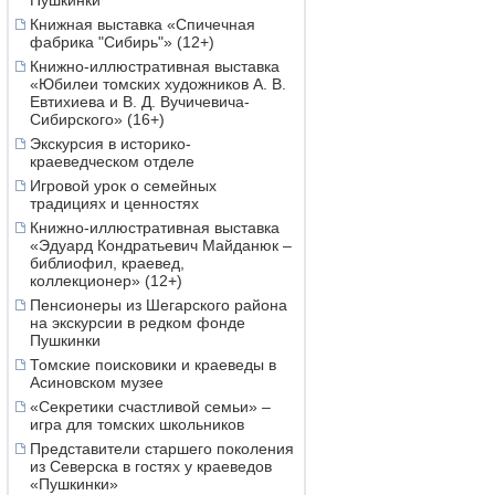
Пушкинки
Книжная выставка «Спичечная
фабрика "Сибирь"» (12+)
Книжно-иллюстративная выставка
«Юбилеи томских художников А. В.
Евтихиева и В. Д. Вучичевича-
Сибирского» (16+)
Экскурсия в историко-
краеведческом отделе
Игровой урок о семейных
традициях и ценностях
Книжно-иллюстративная выставка
«Эдуард Кондратьевич Майданюк –
библиофил, краевед,
коллекционер» (12+)
Пенсионеры из Шегарского района
на экскурсии в редком фонде
Пушкинки
Томские поисковики и краеведы в
Асиновском музее
«Секретики счастливой семьи» –
игра для томских школьников
Представители старшего поколения
из Северска в гостях у краеведов
«Пушкинки»