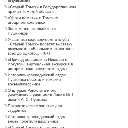
«Пушкинки»
«Старый Томск» в Государственном
архиве Томской области
«Уроки памяти» в Томском
аграрном колледже
Знакомство школьников с
Пушкинкой
Участники краеведческого клуба
«Старый Томск» посетят выставку
документов «Вспомним их сегодня
всех до одного...» (6+)
«Приезд цесаревича Николая в
Иркутск»: виртуальная экскурсия в
историко-краеведческом отделе
Историко-краеведческий отдел
Пушкинки посетили томские
восьмиклассники
О штурме Рейхстага и его
участниках – учащимся Лицея № 1
имени А. С. Пушкина
Патриотическое занятие для
студентов
Историко-краеведческий отдел
вновь посетили школьники
«Старый Томск» на экскурсии