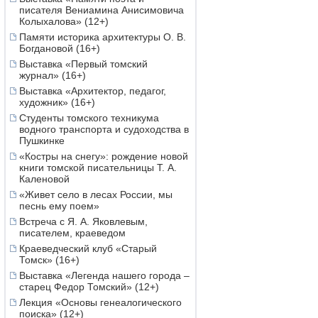
писателя Вениамина Анисимовича
Колыхалова» (12+)
Памяти историка архитектуры О. В.
Богдановой (16+)
Выставка «Первый томский
журнал» (16+)
Выставка «Архитектор, педагог,
художник» (16+)
Студенты томского техникума
водного транспорта и судоходства в
Пушкинке
«Костры на снегу»: рождение новой
книги томской писательницы Т. А.
Каленовой
«Живет село в лесах России, мы
песнь ему поем»
Встреча с Я. А. Яковлевым,
писателем, краеведом
Краеведческий клуб «Старый
Томск» (16+)
Выставка «Легенда нашего города –
старец Федор Томский» (12+)
Лекция «Основы генеалогического
поиска» (12+)