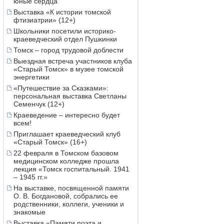
юные сердца
Выставка «К истории томской
фтизиатрии» (12+)
Школьники посетили историко-
краеведческий отдел Пушкинки
Томск – город трудовой доблести
Выездная встреча участников клуба
«Старый Томск» в музее томской
энергетики
«Путешествие за Сказками»:
персональная выставка Светланы
Семенчук (12+)
Краеведение – интересно будет
всем!
Приглашает краеведческий клуб
«Старый Томск» (16+)
22 февраля в Томском базовом
медицинском колледже прошла
лекция «Томск госпитальный. 1941
– 1945 гг.»
На выставке, посвященной памяти
О. В. Богдановой, собрались ее
родственники, коллеги, ученики и
знакомые
Выставка «Памяти поэта и