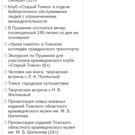
Сибирь» (12+)
Клуб «Старый Томск» в отделе
библиотечного обслуживания
людей с ограничениями
жизнедеятельности
В Пушкинке состоялся вечер,
посвященный 195-летию со дня ее
основания
«Уроки памяти» в Томском
колледже гражданского транспорта
Экскурсия по Пушкинке для
участников краеведческого клуба
«Старый Томск» (6+)
Человек как книга: творческая
встреча с Л. А. Полянской
Томск: городское путешествие
Творческая встреча с Н. В.
Жиляковой
Презентация новых книжных
изданий Томского областного
краеведческого музея им. М. Б.
Шатилова
Презентация изданий Томского
областного краеведческого музея
им. М. Б. Шатилова (16+)