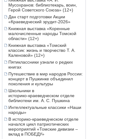
Книжная выставка «А. И.
Мусохранов: библиотекарь, воин,
Герой Советского Союза» (12+)
Дан старт подготовки Акции
«Краеведческий эрудит-2026»
Книжная выставка «Коренные
малочисленные народы Томской
области» (12+)
Книжная выставка «Томский
классик: жизнь и творчество Т. А.
Каленовой» (12+)
Пятиклассники узнали о редких
книгах
Путешествие в мир народов России:
концерт в Пушкинке объединил
поколения и культуры
Школьники в
историко‑краеведческом отделе
библиотеки им. А. С. Пушкина
Интеллектуальные классики «Наши
народы»
В историко-краеведческом отделе
начался цикл патриотических
мероприятий «Томские дивизии –
вклад в ПОБЕДУ»