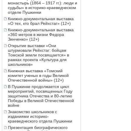
монастырь (1864 – 1917 гг.): люди и
судьбы» в историко-краеведческом
отделе Пушкинки
Книжно-документальная выставка
«О тех, кто брал Рейхстаг» (12+)
Книжно-документальная выставка
«360 метров в жизни Федора
Зинченко» (12+)
Открытие выставки «Они
штурмовали Рейхстаг: бойцам
Томской земли посвящается» в
рамках проекта «Культура для
школьников»
Книжная выставка «Томский
комитет ученых в годы Великой
Отечественной войны» (12+)
В Пушкинке продолжается цикл
мероприятий, посвященных Году
защитника Отечества и 80-летию
Победы в Великой Отечественной
войне
Знакомство школьников с
изданиями историко-
краеведческого отдела Пушкинки
Презентация биографического