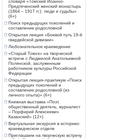
словаря «Томский Иоанно-
Предтеченский женский монастырь
(1864 – 1917 гг.): люди и судьбы»
(6+)
Поиск предыдущих поколений и
составление родословной
Открытая лекция «Боевой путь 19-й
гвардейской дивизии»
Любознательное краеведение
«Старый Томск» на творческой
встрече с Людмилой Анатольевной
Полянской, заслуженным
работником культуры Российской
Федерации
Открытая лекция-практикум «Поиск
предыдущих поколений и
составление родословной (из
личного опыта)» (6+)
Книжная выставка «Поэт,
общественный деятель, журналист
– Порфирий Алексеевич
Казанский» (12+)
Виртуальная экскурсия в историко-
краеведческом отделе
Приглашаем на творческую встречу