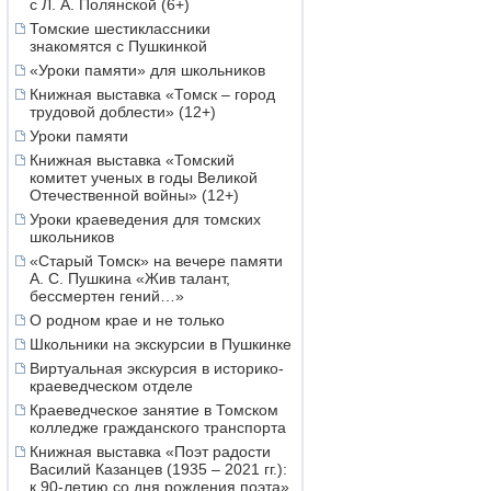
с Л. А. Полянской (6+)
Томские шестиклассники
знакомятся с Пушкинкой
«Уроки памяти» для школьников
Книжная выставка «Томск – город
трудовой доблести» (12+)
Уроки памяти
Книжная выставка «Томский
комитет ученых в годы Великой
Отечественной войны» (12+)
Уроки краеведения для томских
школьников
«Старый Томск» на вечере памяти
А. С. Пушкина «Жив талант,
бессмертен гений…»
О родном крае и не только
Школьники на экскурсии в Пушкинке
Виртуальная экскурсия в историко-
краеведческом отделе
Краеведческое занятие в Томском
колледже гражданского транспорта
Книжная выставка «Поэт радости
Василий Казанцев (1935 – 2021 гг.):
к 90-летию со дня рождения поэта»