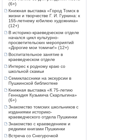
(6+)
Книжная выставка «Город Томск в
жизни и творчестве Г. И. Гуркина: к
155-летнему юбилею художника»
(12+)
В историко-краеведческом отделе
начался цикл культурно-
просветительских мероприятий
«Дорогие мои томичи!» (12+)
Воспитательное занятие в
краеведческом отделе
Интерес к родному краю со
школьной скамьи
Семиклассники на экскурсии в
Пушкинской библиотеке
Книжная выставка «К 75-летию
Геннадия Кузьмича Скарлыгина»
(6+)
Знакомство томских школьников с
изданиями историко-
краеведческого отдела Пушкинки
Знакомство с краеведением и
редкими книгами Пушкинки
Встреча со Снегурочкой