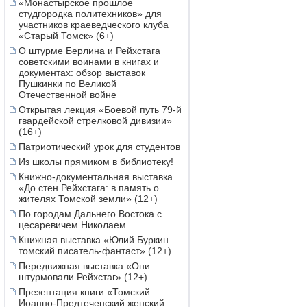
«Монастырское прошлое
студгородка политехников» для
участников краеведческого клуба
«Старый Томск» (6+)
О штурме Берлина и Рейхстага
советскими воинами в книгах и
документах: обзор выставок
Пушкинки по Великой
Отечественной войне
Открытая лекция «Боевой путь 79-й
гвардейской стрелковой дивизии»
(16+)
Патриотический урок для студентов
Из школы прямиком в библиотеку!
Книжно-документальная выставка
«До стен Рейхстага: в память о
жителях Томской земли» (12+)
По городам Дальнего Востока с
цесаревичем Николаем
Книжная выставка «Юлий Буркин –
томский писатель-фантаст» (12+)
Передвижная выставка «Они
штурмовали Рейхстаг» (12+)
Презентация книги «Томский
Иоанно-Предтеченский женский