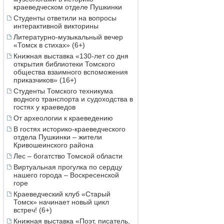
краеведческом отделе Пушкинки
Студенты ответили на вопросы
интерактивной викторины
Литературно-музыкальный вечер
«Томск в стихах» (6+)
Книжная выставка «130-лет со дня
открытия библиотеки Томского
общества взаимного вспоможения
приказчиков» (16+)
Студенты Томского техникума
водного транспорта и судоходства в
гостях у краеведов
От археологии к краеведению
В гостях историко-краеведческого
отдела Пушкинки – жители
Кривошеинского района
Лес – богатство Томской области
Виртуальная прогулка по сердцу
нашего города – Воскресенской
горе
Краеведческий клуб «Старый
Томск» начинает новый цикл
встреч! (6+)
Книжная выставка «Поэт, писатель,