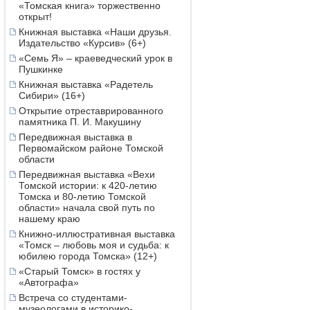
«Томская книга» торжественно
открыт!
Книжная выставка «Наши друзья.
Издательство «Курсив» (6+)
«Семь Я» – краеведческий урок в
Пушкинке
Книжная выставка «Радетель
Сибири» (16+)
Открытие отреставрированного
памятника П. И. Макушину
Передвижная выставка в
Первомайском районе Томской
области
Передвижная выставка «Вехи
Томской истории: к 420-летию
Томска и 80-летию Томской
области» начала свой путь по
нашему краю
Книжно-иллюстративная выставка
«Томск – любовь моя и судьба: к
юбилею города Томска» (12+)
«Старый Томск» в гостях у
«Автографа»
Встреча со студентами-
музеологами в историко-