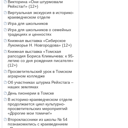
Викторина «Они штурмовали
Рейхстаг!» (12+)
Виртуальная экскурсия в историко-
краеведческом отделе
Игра для школьников
Игра для школьников о семейных
традициях и ценностях
Книжная выставка «Сибирское
Лукоморье Н. Новгородова» (12+)
Книжная выставка «Томская
рапсодия Бориса Климычева: к 95-
летию со дня рождения писателя»
(12+)
Просветительский урок в Томском
аграрном колледже
Об участниках штурма Рейхстага –
наших земляках
День пионерии в Томске
В историко-краеведческом отделе
продолжается цикл культурно-
просветительских мероприятий
«Дорогие мои томичи!»
Второклассники из школы № 54
познакомились с краеведением