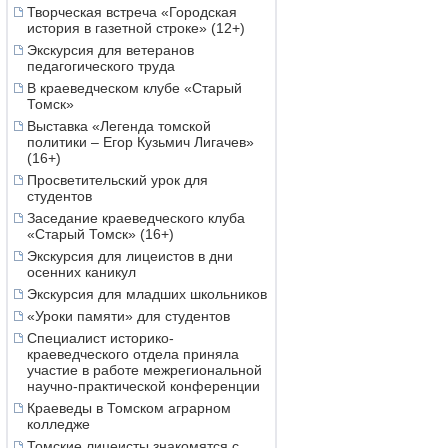
Творческая встреча «Городская
история в газетной строке» (12+)
Экскурсия для ветеранов
педагогического труда
В краеведческом клубе «Старый
Томск»
Выставка «Легенда томской
политики – Егор Кузьмич Лигачев»
(16+)
Просветительский урок для
студентов
Заседание краеведческого клуба
«Старый Томск» (16+)
Экскурсия для лицеистов в дни
осенних каникул
Экскурсия для младших школьников
«Уроки памяти» для студентов
Специалист историко-
краеведческого отдела приняла
участие в работе межрегиональной
научно-практической конференции
Краеведы в Томском аграрном
колледже
Томские лицеисты знакомятся с