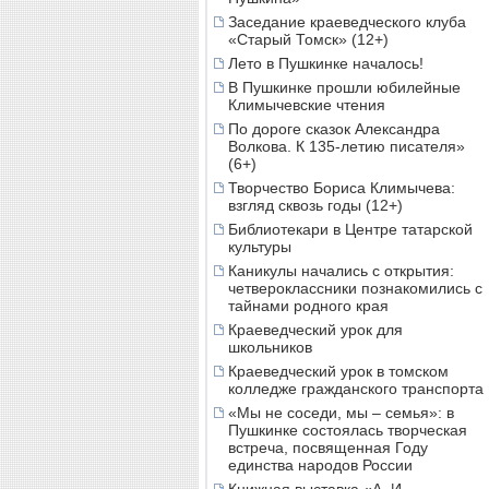
Заседание краеведческого клуба
«Старый Томск» (12+)
Лето в Пушкинке началось!
В Пушкинке прошли юбилейные
Климычевские чтения
По дороге сказок Александра
Волкова. К 135-летию писателя»
(6+)
Творчество Бориса Климычева:
взгляд сквозь годы (12+)
Библиотекари в Центре татарской
культуры
Каникулы начались с открытия:
четвероклассники познакомились с
тайнами родного края
Краеведческий урок для
школьников
Краеведческий урок в томском
колледже гражданского транспорта
«Мы не соседи, мы – семья»: в
Пушкинке состоялась творческая
встреча, посвященная Году
единства народов России