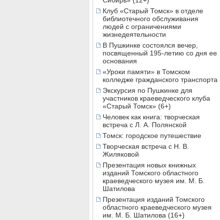
Сибирь» (12+)
Клуб «Старый Томск» в отделе
библиотечного обслуживания
людей с ограничениями
жизнедеятельности
В Пушкинке состоялся вечер,
посвященный 195-летию со дня ее
основания
«Уроки памяти» в Томском
колледже гражданского транспорта
Экскурсия по Пушкинке для
участников краеведческого клуба
«Старый Томск» (6+)
Человек как книга: творческая
встреча с Л. А. Полянской
Томск: городское путешествие
Творческая встреча с Н. В.
Жиляковой
Презентация новых книжных
изданий Томского областного
краеведческого музея им. М. Б.
Шатилова
Презентация изданий Томского
областного краеведческого музея
им. М. Б. Шатилова (16+)