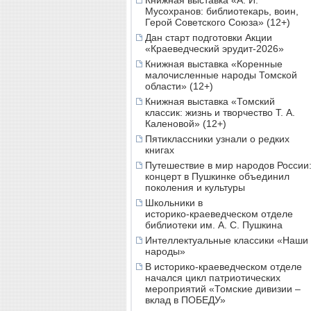
Книжная выставка «А. И.
Мусохранов: библиотекарь, воин,
Герой Советского Союза» (12+)
Дан старт подготовки Акции
«Краеведческий эрудит-2026»
Книжная выставка «Коренные
малочисленные народы Томской
области» (12+)
Книжная выставка «Томский
классик: жизнь и творчество Т. А.
Каленовой» (12+)
Пятиклассники узнали о редких
книгах
Путешествие в мир народов России
концерт в Пушкинке объединил
поколения и культуры
Школьники в
историко‑краеведческом отделе
библиотеки им. А. С. Пушкина
Интеллектуальные классики «Наши
народы»
В историко-краеведческом отделе
начался цикл патриотических
мероприятий «Томские дивизии –
вклад в ПОБЕДУ»