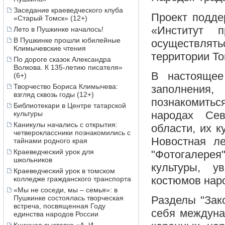
Заседание краеведческого клуба
Проект подде
«Старый Томск» (12+)
«Институт 
Лето в Пушкинке началось!
В Пушкинке прошли юбилейные
осуществлятьс
Климычевские чтения
территории То
По дороге сказок Александра
Волкова. К 135-летию писателя»
В настоящее
(6+)
Творчество Бориса Климычева:
заполнения
взгляд сквозь годы (12+)
познакомить
Библиотекари в Центре татарской
народах Се
культуры
Каникулы начались с открытия:
области, их 
четвероклассники познакомились с
Новостная ле
тайнами родного края
Краеведческий урок для
"Фотогалерея
школьников
культуры, у
Краеведческий урок в томском
костюмов наро
колледже гражданского транспорта
«Мы не соседи, мы – семья»: в
Пушкинке состоялась творческая
Разделы "Зак
встреча, посвященная Году
себя междуна
единства народов России