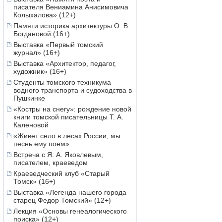
писателя Вениамина Анисимовича
Колыхалова» (12+)
Памяти историка архитектуры О. В.
Богдановой (16+)
Выставка «Первый томский
журнал» (16+)
Выставка «Архитектор, педагог,
художник» (16+)
Студенты томского техникума
водного транспорта и судоходства в
Пушкинке
«Костры на снегу»: рождение новой
книги томской писательницы Т. А.
Каленовой
«Живет село в лесах России, мы
песнь ему поем»
Встреча с Я. А. Яковлевым,
писателем, краеведом
Краеведческий клуб «Старый
Томск» (16+)
Выставка «Легенда нашего города –
старец Федор Томский» (12+)
Лекция «Основы генеалогического
поиска» (12+)