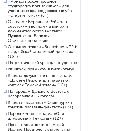
«Монастырское прошлое
студгородка политехников» для
участников краеведческого клуба
«Старый Томск» (6+)
О штурме Берлина и Рейхстага
советскими воинами в книгах и
документах: обзор выставок
Пушкинки по Великой
Отечественной войне
Открытая лекция «Боевой путь 79-й
гвардейской стрелковой дивизии»
(16+)
Патриотический урок для студентов
Из школы прямиком в библиотеку!
Книжно-документальная выставка
«До стен Рейхстага: в память о
жителях Томской земли» (12+)
По городам Дальнего Востока с
цесаревичем Николаем
Книжная выставка «Юлий Буркин –
томский писатель-фантаст» (12+)
Передвижная выставка «Они
штурмовали Рейхстаг» (12+)
Презентация книги «Томский
Иоанно-Предтеченский женский