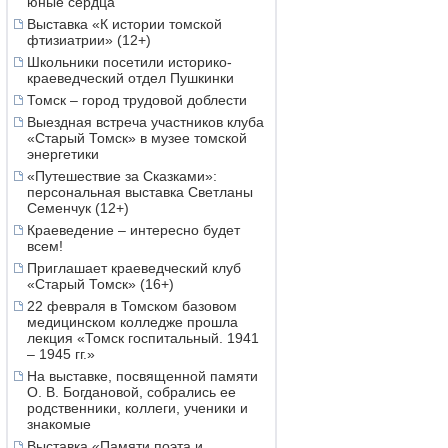
юные сердца
Выставка «К истории томской
фтизиатрии» (12+)
Школьники посетили историко-
краеведческий отдел Пушкинки
Томск – город трудовой доблести
Выездная встреча участников клуба
«Старый Томск» в музее томской
энергетики
«Путешествие за Сказками»:
персональная выставка Светланы
Семенчук (12+)
Краеведение – интересно будет
всем!
Приглашает краеведческий клуб
«Старый Томск» (16+)
22 февраля в Томском базовом
медицинском колледже прошла
лекция «Томск госпитальный. 1941
– 1945 гг.»
На выставке, посвященной памяти
О. В. Богдановой, собрались ее
родственники, коллеги, ученики и
знакомые
Выставка «Памяти поэта и