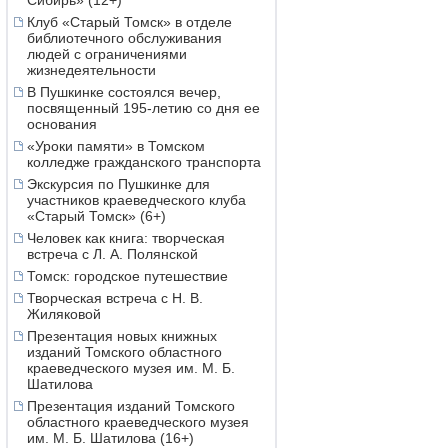
Сибирь» (12+)
Клуб «Старый Томск» в отделе
библиотечного обслуживания
людей с ограничениями
жизнедеятельности
В Пушкинке состоялся вечер,
посвященный 195-летию со дня ее
основания
«Уроки памяти» в Томском
колледже гражданского транспорта
Экскурсия по Пушкинке для
участников краеведческого клуба
«Старый Томск» (6+)
Человек как книга: творческая
встреча с Л. А. Полянской
Томск: городское путешествие
Творческая встреча с Н. В.
Жиляковой
Презентация новых книжных
изданий Томского областного
краеведческого музея им. М. Б.
Шатилова
Презентация изданий Томского
областного краеведческого музея
им. М. Б. Шатилова (16+)