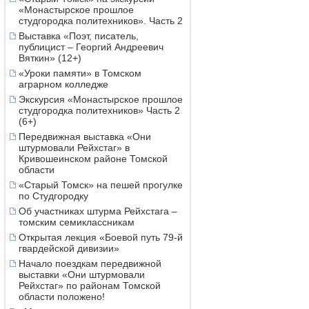
«Монастырское прошлое
студгородка политехников». Часть 2
Выставка «Поэт, писатель,
публицист – Георгий Андреевич
Вяткин» (12+)
«Уроки памяти» в Томском
аграрном колледже
Экскурсия «Монастырское прошлое
студгородка политехников» Часть 2
(6+)
Передвижная выставка «Они
штурмовали Рейхстаг» в
Кривошеинском районе Томской
области
«Старый Томск» на пешей прогулке
по Студгородку
Об участниках штурма Рейхстага –
томским семиклассникам
Открытая лекция «Боевой путь 79-й
гвардейской дивизии»
Начало поездкам передвижной
выставки «Они штурмовали
Рейхстаг» по районам Томской
области положено!