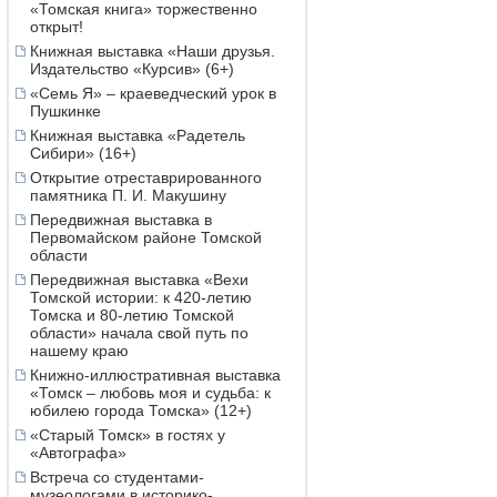
«Томская книга» торжественно
открыт!
Книжная выставка «Наши друзья.
Издательство «Курсив» (6+)
«Семь Я» – краеведческий урок в
Пушкинке
Книжная выставка «Радетель
Сибири» (16+)
Открытие отреставрированного
памятника П. И. Макушину
Передвижная выставка в
Первомайском районе Томской
области
Передвижная выставка «Вехи
Томской истории: к 420-летию
Томска и 80-летию Томской
области» начала свой путь по
нашему краю
Книжно-иллюстративная выставка
«Томск – любовь моя и судьба: к
юбилею города Томска» (12+)
«Старый Томск» в гостях у
«Автографа»
Встреча со студентами-
музеологами в историко-