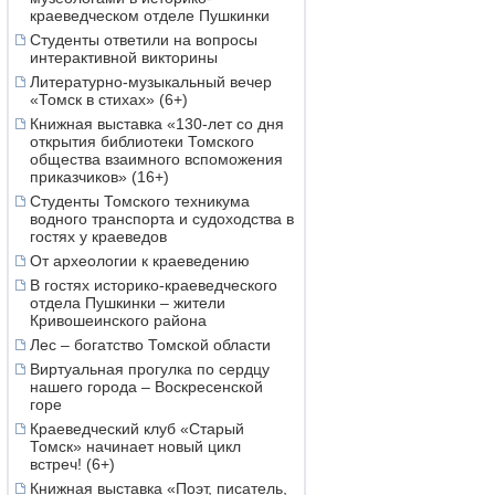
краеведческом отделе Пушкинки
Студенты ответили на вопросы
интерактивной викторины
Литературно-музыкальный вечер
«Томск в стихах» (6+)
Книжная выставка «130-лет со дня
открытия библиотеки Томского
общества взаимного вспоможения
приказчиков» (16+)
Студенты Томского техникума
водного транспорта и судоходства в
гостях у краеведов
От археологии к краеведению
В гостях историко-краеведческого
отдела Пушкинки – жители
Кривошеинского района
Лес – богатство Томской области
Виртуальная прогулка по сердцу
нашего города – Воскресенской
горе
Краеведческий клуб «Старый
Томск» начинает новый цикл
встреч! (6+)
Книжная выставка «Поэт, писатель,