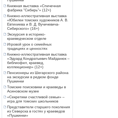
Пушкинки
Книжная выставка «Спичечная
фабрика "Сибирь"» (12+)
Книжно-иллюстративная выставка
«Юбилеи томских художников А. В.
Евтихиева и В. Д. Вучичевича-
Сибирского» (16+)
Экскурсия в историко-
краеведческом отделе
Игровой урок о семейных
традициях и ценностях
Книжно-иллюстративная выставка
«Эдуард Кондратьевич Майданюк –
библиофил, краевед,
коллекционер» (12+)
Пенсионеры из Шегарского района
на экскурсии в редком фонде
Пушкинки
Томские поисковики и краеведы в
Асиновском музее
«Секретики счастливой семьи» –
игра для томских школьников
Представители старшего поколения
из Северска в гостях у краеведов
«Пушкинки»