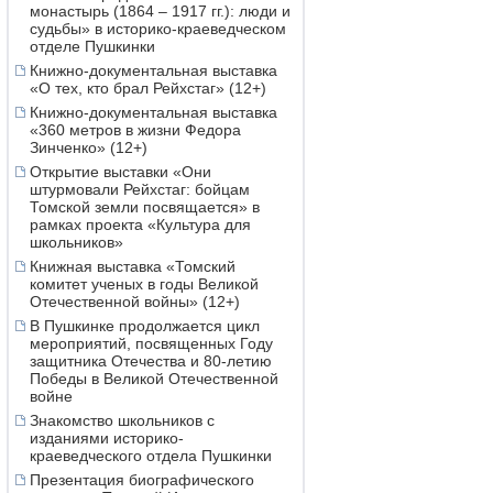
монастырь (1864 – 1917 гг.): люди и
судьбы» в историко-краеведческом
отделе Пушкинки
Книжно-документальная выставка
«О тех, кто брал Рейхстаг» (12+)
Книжно-документальная выставка
«360 метров в жизни Федора
Зинченко» (12+)
Открытие выставки «Они
штурмовали Рейхстаг: бойцам
Томской земли посвящается» в
рамках проекта «Культура для
школьников»
Книжная выставка «Томский
комитет ученых в годы Великой
Отечественной войны» (12+)
В Пушкинке продолжается цикл
мероприятий, посвященных Году
защитника Отечества и 80-летию
Победы в Великой Отечественной
войне
Знакомство школьников с
изданиями историко-
краеведческого отдела Пушкинки
Презентация биографического