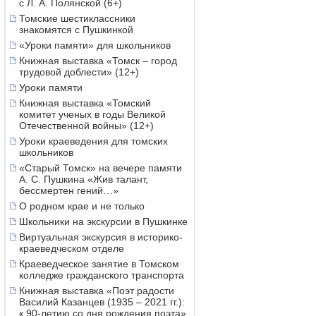
с Л. А. Полянской (6+)
Томские шестиклассники
знакомятся с Пушкинкой
«Уроки памяти» для школьников
Книжная выставка «Томск – город
трудовой доблести» (12+)
Уроки памяти
Книжная выставка «Томский
комитет ученых в годы Великой
Отечественной войны» (12+)
Уроки краеведения для томских
школьников
«Старый Томск» на вечере памяти
А. С. Пушкина «Жив талант,
бессмертен гений…»
О родном крае и не только
Школьники на экскурсии в Пушкинке
Виртуальная экскурсия в историко-
краеведческом отделе
Краеведческое занятие в Томском
колледже гражданского транспорта
Книжная выставка «Поэт радости
Василий Казанцев (1935 – 2021 гг.):
к 90-летию со дня рождения поэта»