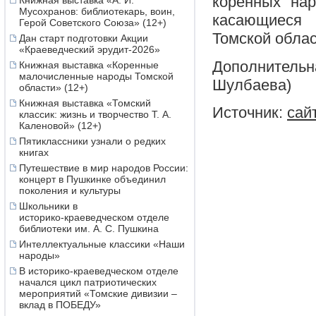
коренных нар
Книжная выставка «А. И.
Мусохранов: библиотекарь, воин,
касающиеся 
Герой Советского Союза» (12+)
Томской облас
Дан старт подготовки Акции
«Краеведческий эрудит-2026»
Дополнительна
Книжная выставка «Коренные
малочисленные народы Томской
Шулбаева)
области» (12+)
Книжная выставка «Томский
Источник:
сай
классик: жизнь и творчество Т. А.
Каленовой» (12+)
Пятиклассники узнали о редких
книгах
Путешествие в мир народов России:
концерт в Пушкинке объединил
поколения и культуры
Школьники в
историко‑краеведческом отделе
библиотеки им. А. С. Пушкина
Интеллектуальные классики «Наши
народы»
В историко-краеведческом отделе
начался цикл патриотических
мероприятий «Томские дивизии –
вклад в ПОБЕДУ»