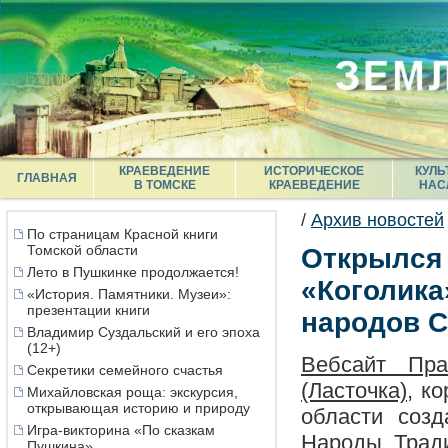
КРАЕВЕДЕНИЕ
ИСТОРИЧЕСКОЕ
КУЛЬ
ГЛАВНАЯ
В ТОМСКЕ
КРАЕВЕДЕНИЕ
НАС
/
Архив новостей
По страницам Красной книги
Томской области
Открылся 
Лето в Пушкинке продолжается!
«Коголика
«История. Памятники. Музеи»:
презентации книги
народов С
Владимир Суздальский и его эпоха
(12+)
Вебсайт Пра
Секретики семейного счастья
(Ласточка)
, к
Михайловская роща: экскурсия,
открывающая историю и природу
области созд
Игра-викторина «По сказкам
Народы. Трад
Пушкина»