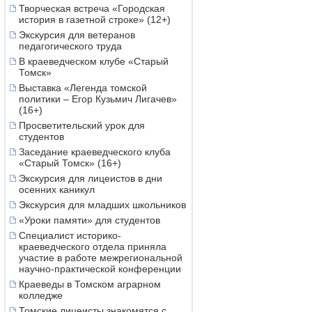
Творческая встреча «Городская
история в газетной строке» (12+)
Экскурсия для ветеранов
педагогического труда
В краеведческом клубе «Старый
Томск»
Выставка «Легенда томской
политики – Егор Кузьмич Лигачев»
(16+)
Просветительский урок для
студентов
Заседание краеведческого клуба
«Старый Томск» (16+)
Экскурсия для лицеистов в дни
осенних каникул
Экскурсия для младших школьников
«Уроки памяти» для студентов
Специалист историко-
краеведческого отдела приняла
участие в работе межрегиональной
научно-практической конференции
Краеведы в Томском аграрном
колледже
Томские лицеисты знакомятся с