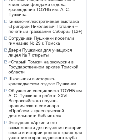
книжными фондами отдела
краеведения ТОУНБ им. А. С.
Пушкина
Книжно-иллюстративная выставка
«Григорий Николаевич Потанин –
почетный гражданин Сибири» (12+)
Сотрудники Пушкинки посетили
гимназию № 29 г. Томска
Двери Пушкинки для учащихся
лицея № 7 открыты
«Старый Томск» на экскурсии в
Государственном архиве Томской
области
Школьники в историко-
краеведческом отделе Пушкинки
Об участии специалиста ТОУНБ им.
А. С. Пушкина в работе XXVI
Всероссийского научно-
практического семинара
«Проблемы краеведческой
деятельности библиотек»
Экскурсия «Архив и его
возможности для изучения истории
семьи и истории родного края» для
участников краеведческого клуба