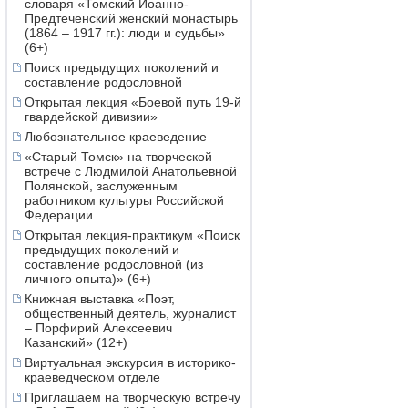
словаря «Томский Иоанно-
Предтеченский женский монастырь
(1864 – 1917 гг.): люди и судьбы»
(6+)
Поиск предыдущих поколений и
составление родословной
Открытая лекция «Боевой путь 19-й
гвардейской дивизии»
Любознательное краеведение
«Старый Томск» на творческой
встрече с Людмилой Анатольевной
Полянской, заслуженным
работником культуры Российской
Федерации
Открытая лекция-практикум «Поиск
предыдущих поколений и
составление родословной (из
личного опыта)» (6+)
Книжная выставка «Поэт,
общественный деятель, журналист
– Порфирий Алексеевич
Казанский» (12+)
Виртуальная экскурсия в историко-
краеведческом отделе
Приглашаем на творческую встречу