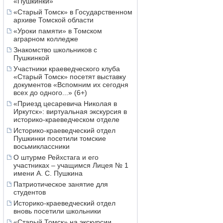
«Пушкинки»
«Старый Томск» в Государственном
архиве Томской области
«Уроки памяти» в Томском
аграрном колледже
Знакомство школьников с
Пушкинкой
Участники краеведческого клуба
«Старый Томск» посетят выставку
документов «Вспомним их сегодня
всех до одного...» (6+)
«Приезд цесаревича Николая в
Иркутск»: виртуальная экскурсия в
историко-краеведческом отделе
Историко-краеведческий отдел
Пушкинки посетили томские
восьмиклассники
О штурме Рейхстага и его
участниках – учащимся Лицея № 1
имени А. С. Пушкина
Патриотическое занятие для
студентов
Историко-краеведческий отдел
вновь посетили школьники
«Старый Томск» на экскурсии