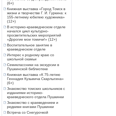
(6+)
Книжная выставка «Город Томск в
жизни и творчестве Г. И. Гуркина: к
155-летнему юбилею художника»
(12+)
В историко-краеведческом отделе
начался цикл культурно-
просветительских мероприятий
«Дорогие мои томичи!» (12+)
Воспитательное занятие в
краеведческом отделе
Интерес к родному краю со
школьной скамьи
Семиклассники на экскурсии в
Пушкинской библиотеке
Книжная выставка «К 75-летию
Геннадия Кузьмича Скарлыгина»
(6+)
Знакомство томских школьников с
изданиями историко-
краеведческого отдела Пушкинки
Знакомство с краеведением и
редкими книгами Пушкинки
Встреча со Снегурочкой