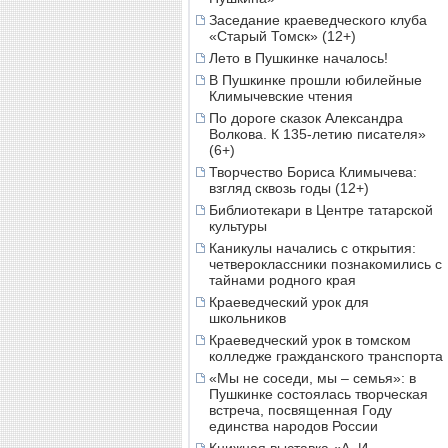
Заседание краеведческого клуба
«Старый Томск» (12+)
Лето в Пушкинке началось!
В Пушкинке прошли юбилейные
Климычевские чтения
По дороге сказок Александра
Волкова. К 135-летию писателя»
(6+)
Творчество Бориса Климычева:
взгляд сквозь годы (12+)
Библиотекари в Центре татарской
культуры
Каникулы начались с открытия:
четвероклассники познакомились с
тайнами родного края
Краеведческий урок для
школьников
Краеведческий урок в томском
колледже гражданского транспорта
«Мы не соседи, мы – семья»: в
Пушкинке состоялась творческая
встреча, посвященная Году
единства народов России