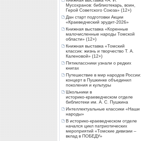
Книжная выставка «А. И.
Мусохранов: библиотекарь, воин,
Герой Советского Союза» (12+)
Дан старт подготовки Акции
«Краеведческий эрудит-2026»
Книжная выставка «Коренные
малочисленные народы Томской
области» (12+)
Книжная выставка «Томский
классик: жизнь и творчество Т. А.
Каленовой» (12+)
Пятиклассники узнали о редких
книгах
Путешествие в мир народов России
концерт в Пушкинке объединил
поколения и культуры
Школьники в
историко‑краеведческом отделе
библиотеки им. А. С. Пушкина
Интеллектуальные классики «Наши
народы»
В историко-краеведческом отделе
начался цикл патриотических
мероприятий «Томские дивизии –
вклад в ПОБЕДУ»