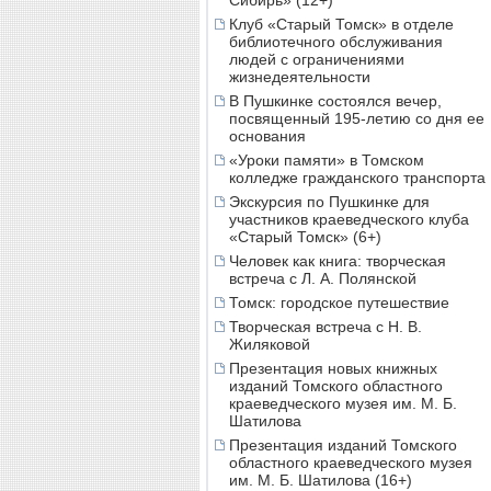
Сибирь» (12+)
Клуб «Старый Томск» в отделе
библиотечного обслуживания
людей с ограничениями
жизнедеятельности
В Пушкинке состоялся вечер,
посвященный 195-летию со дня ее
основания
«Уроки памяти» в Томском
колледже гражданского транспорта
Экскурсия по Пушкинке для
участников краеведческого клуба
«Старый Томск» (6+)
Человек как книга: творческая
встреча с Л. А. Полянской
Томск: городское путешествие
Творческая встреча с Н. В.
Жиляковой
Презентация новых книжных
изданий Томского областного
краеведческого музея им. М. Б.
Шатилова
Презентация изданий Томского
областного краеведческого музея
им. М. Б. Шатилова (16+)