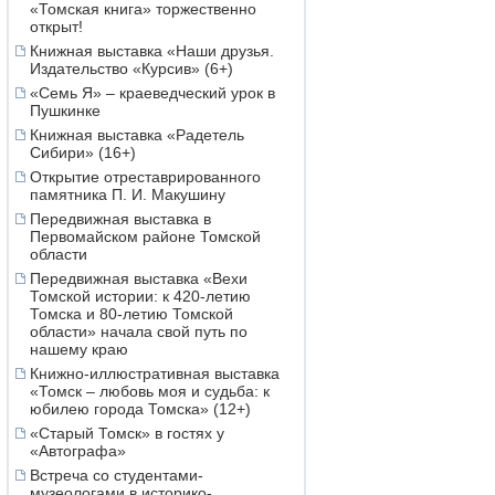
«Томская книга» торжественно
открыт!
Книжная выставка «Наши друзья.
Издательство «Курсив» (6+)
«Семь Я» – краеведческий урок в
Пушкинке
Книжная выставка «Радетель
Сибири» (16+)
Открытие отреставрированного
памятника П. И. Макушину
Передвижная выставка в
Первомайском районе Томской
области
Передвижная выставка «Вехи
Томской истории: к 420-летию
Томска и 80-летию Томской
области» начала свой путь по
нашему краю
Книжно-иллюстративная выставка
«Томск – любовь моя и судьба: к
юбилею города Томска» (12+)
«Старый Томск» в гостях у
«Автографа»
Встреча со студентами-
музеологами в историко-