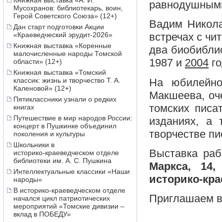
Книжная выставка «А. И.
равнодушным
Мусохранов: библиотекарь, воин,
Герой Советского Союза» (12+)
Вадим Никола
Дан старт подготовки Акции
«Краеведческий эрудит-2026»
встречах с чи
Книжная выставка «Коренные
два биобиблио
малочисленные народы Томской
1987 и
2004
го
области» (12+)
Книжная выставка «Томский
На юбилейно
классик: жизнь и творчество Т. А.
Каленовой» (12+)
Макшеева, оч
Пятиклассники узнали о редких
томских писа
книгах
Путешествие в мир народов России:
изданиях, а
концерт в Пушкинке объединил
творчестве пи
поколения и культуры
Школьники в
Выставка ра
историко‑краеведческом отделе
библиотеки им. А. С. Пушкина
Маркса, 14
Интеллектуальные классики «Наши
историко-кра
народы»
В историко-краеведческом отделе
Приглашаем в
начался цикл патриотических
мероприятий «Томские дивизии –
вклад в ПОБЕДУ»