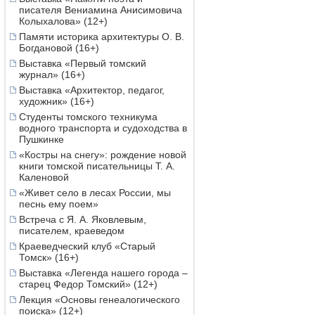
писателя Вениамина Анисимовича
Колыхалова» (12+)
Памяти историка архитектуры О. В.
Богдановой (16+)
Выставка «Первый томский
журнал» (16+)
Выставка «Архитектор, педагог,
художник» (16+)
Студенты томского техникума
водного транспорта и судоходства в
Пушкинке
«Костры на снегу»: рождение новой
книги томской писательницы Т. А.
Каленовой
«Живет село в лесах России, мы
песнь ему поем»
Встреча с Я. А. Яковлевым,
писателем, краеведом
Краеведческий клуб «Старый
Томск» (16+)
Выставка «Легенда нашего города –
старец Федор Томский» (12+)
Лекция «Основы генеалогического
поиска» (12+)