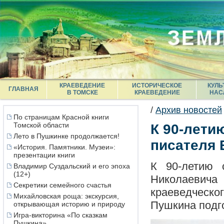
КРАЕВЕДЕНИЕ
ИСТОРИЧЕСКОЕ
КУЛЬ
ГЛАВНАЯ
В ТОМСКЕ
КРАЕВЕДЕНИЕ
НАС
/
Архив новостей
По страницам Красной книги
Томской области
К 90-лети
Лето в Пушкинке продолжается!
писателя 
«История. Памятники. Музеи»:
презентации книги
К 90-летию 
Владимир Суздальский и его эпоха
(12+)
Николаеви
Секретики семейного счастья
краеведческог
Михайловская роща: экскурсия,
Пушкина подг
открывающая историю и природу
Игра-викторина «По сказкам
Пушкина»