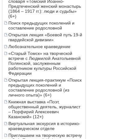
словаря «Томский Иоанно-
Предтеченский женский монастырь
(1864 – 1917 гг.): люди и судьбы»
(6+)
Поиск предыдущих поколений и
составление родословной
Открытая лекция «Боевой путь 19-й
гвардейской дивизии»
Любознательное краеведение
«Старый Томск» на творческой
встрече с Людмилой Анатольевной
Полянской, заслуженным
работником культуры Российской
Федерации
Открытая лекция-практикум «Поиск
предыдущих поколений и
составление родословной (из
личного опыта)» (6+)
Книжная выставка «Поэт,
общественный деятель, журналист
– Порфирий Алексеевич
Казанский» (12+)
Виртуальная экскурсия в историко-
краеведческом отделе
Приглашаем на творческую встречу