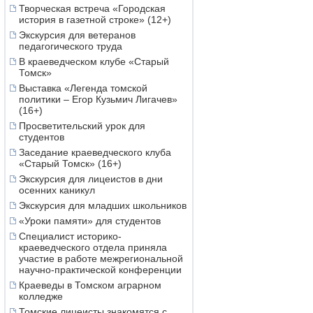
Творческая встреча «Городская
история в газетной строке» (12+)
Экскурсия для ветеранов
педагогического труда
В краеведческом клубе «Старый
Томск»
Выставка «Легенда томской
политики – Егор Кузьмич Лигачев»
(16+)
Просветительский урок для
студентов
Заседание краеведческого клуба
«Старый Томск» (16+)
Экскурсия для лицеистов в дни
осенних каникул
Экскурсия для младших школьников
«Уроки памяти» для студентов
Специалист историко-
краеведческого отдела приняла
участие в работе межрегиональной
научно-практической конференции
Краеведы в Томском аграрном
колледже
Томские лицеисты знакомятся с