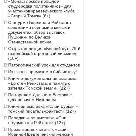
«Монастырское прошлое
студгородка политехников» для
участников краеведческого клуба
«Старый Томск» (6+)
О штурме Берлина и Рейхстага
советскими воинами в книгах и
документах: обзор выставок
Пушкинки по Великой
Отечественной войне
Открытая лекция «Боевой путь 79-й
гвардейской стрелковой дивизии»
(16+)
Патриотический урок для студентов
Из школы прямиком в библиотеку!
Книжно-документальная выставка
«До стен Рейхстага: в память о
жителях Томской земли» (12+)
По городам Дальнего Востока с
цесаревичем Николаем
Книжная выставка «Юлий Буркин –
томский писатель-фантаст» (12+)
Передвижная выставка «Они
штурмовали Рейхстаг» (12+)
Презентация книги «Томский
Иоанно-Предтеченский женский