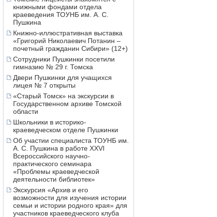
книжными фондами отдела
краеведения ТОУНБ им. А. С.
Пушкина
Книжно-иллюстративная выставка
«Григорий Николаевич Потанин –
почетный гражданин Сибири» (12+)
Сотрудники Пушкинки посетили
гимназию № 29 г. Томска
Двери Пушкинки для учащихся
лицея № 7 открыты
«Старый Томск» на экскурсии в
Государственном архиве Томской
области
Школьники в историко-
краеведческом отделе Пушкинки
Об участии специалиста ТОУНБ им.
А. С. Пушкина в работе XXVI
Всероссийского научно-
практического семинара
«Проблемы краеведческой
деятельности библиотек»
Экскурсия «Архив и его
возможности для изучения истории
семьи и истории родного края» для
участников краеведческого клуба