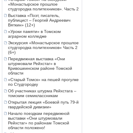
«Монастырское прошлое
студгородка политехников». Часть 2
Выставка «Поэт, писатель,
публицист – Георгий Андреевич
Вяткин» (12+)
«Уроки памяти» в Томском
аграрном колледже
Экскурсия «Монастырское прошлое
студгородка политехников» Часть 2
(6+)
Передвижная выставка «Они
штурмовали Рейхстаг» в
Кривошеинском районе Томской
области
«Старый Томск» на пешей прогулке
по Студгородку
Об участниках штурма Рейхстага –
томским семиклассникам
Открытая лекция «Боевой путь 79-й
гвардейской дивизии»
Начало поездкам передвижной
выставки «Они штурмовали
Рейхстаг» по районам Томской
области положено!