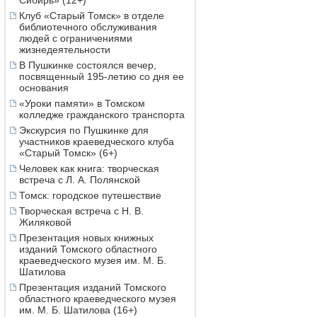
Сибирь» (12+)
Клуб «Старый Томск» в отделе
библиотечного обслуживания
людей с ограничениями
жизнедеятельности
В Пушкинке состоялся вечер,
посвященный 195-летию со дня ее
основания
«Уроки памяти» в Томском
колледже гражданского транспорта
Экскурсия по Пушкинке для
участников краеведческого клуба
«Старый Томск» (6+)
Человек как книга: творческая
встреча с Л. А. Полянской
Томск: городское путешествие
Творческая встреча с Н. В.
Жиляковой
Презентация новых книжных
изданий Томского областного
краеведческого музея им. М. Б.
Шатилова
Презентация изданий Томского
областного краеведческого музея
им. М. Б. Шатилова (16+)