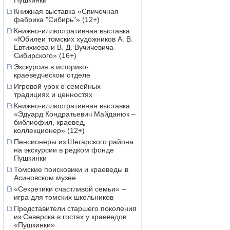
Пушкинки
Книжная выставка «Спичечная
фабрика "Сибирь"» (12+)
Книжно-иллюстративная выставка
«Юбилеи томских художников А. В.
Евтихиева и В. Д. Вучичевича-
Сибирского» (16+)
Экскурсия в историко-
краеведческом отделе
Игровой урок о семейных
традициях и ценностях
Книжно-иллюстративная выставка
«Эдуард Кондратьевич Майданюк –
библиофил, краевед,
коллекционер» (12+)
Пенсионеры из Шегарского района
на экскурсии в редком фонде
Пушкинки
Томские поисковики и краеведы в
Асиновском музее
«Секретики счастливой семьи» –
игра для томских школьников
Представители старшего поколения
из Северска в гостях у краеведов
«Пушкинки»