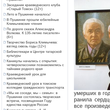
Заседание краеведческого клуба
«Старый Томск» (12+)
Лето в Пушкинке началось!
В Пушкинке прошли юбилейные
Климычевские чтения
По дороге сказок Александра
Волкова. К 135-летию писателя»
(6+)
Творчество Бориса Климычева:
взгляд сквозь годы (12+)
Библиотекари в Центре татарской
культуры
Каникулы начались с открытия:
четвероклассники познакомились с
тайнами родного края
Краеведческий урок для
школьников
Краеведческий урок в томском
колледже гражданского транспорта
умерших в год
«Мы не соседи, мы – семья»: в
Пушкинке состоялась творческая
ранила сердц
встреча, посвященная Году
единства народов России
все произвед