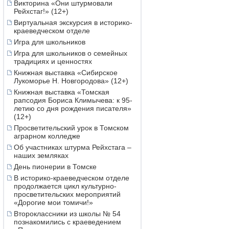
Викторина «Они штурмовали
Рейхстаг!» (12+)
Виртуальная экскурсия в историко-
краеведческом отделе
Игра для школьников
Игра для школьников о семейных
традициях и ценностях
Книжная выставка «Сибирское
Лукоморье Н. Новгородова» (12+)
Книжная выставка «Томская
рапсодия Бориса Климычева: к 95-
летию со дня рождения писателя»
(12+)
Просветительский урок в Томском
аграрном колледже
Об участниках штурма Рейхстага –
наших земляках
День пионерии в Томске
В историко-краеведческом отделе
продолжается цикл культурно-
просветительских мероприятий
«Дорогие мои томичи!»
Второклассники из школы № 54
познакомились с краеведением