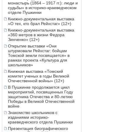
монастырь (1864 – 1917 гг.): люди и
судьбы» в историко-краеведческом
отделе Пушкинки
Книжно-документальная выставка
«О тех, кто брал Рейхстаг» (12+)
Книжно-документальная выставка
«360 метров в жизни Федора
Зинченко» (12+)
Открытие выставки «Они
штурмовали Рейхстаг: бойцам
Томской земли посвящается» в
рамках проекта «Культура для
школьников»
Книжная выставка «Томский
комитет ученых в годы Великой
Отечественной войны» (12+)
В Пушкинке продолжается цикл
мероприятий, посвященных Году
защитника Отечества и 80-летию
Победы в Великой Отечественной
войне
Знакомство школьников с
изданиями историко-
краеведческого отдела Пушкинки
Презентация биографического