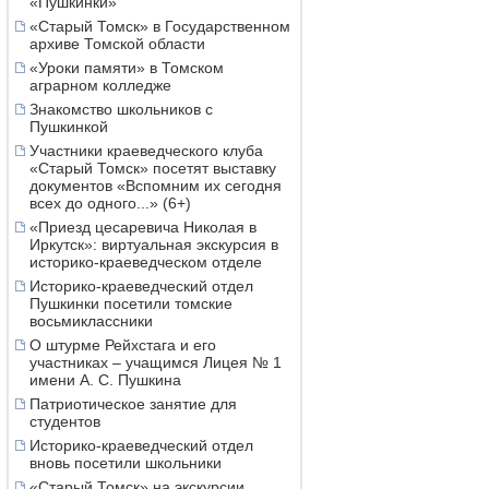
«Пушкинки»
«Старый Томск» в Государственном
архиве Томской области
«Уроки памяти» в Томском
аграрном колледже
Знакомство школьников с
Пушкинкой
Участники краеведческого клуба
«Старый Томск» посетят выставку
документов «Вспомним их сегодня
всех до одного...» (6+)
«Приезд цесаревича Николая в
Иркутск»: виртуальная экскурсия в
историко-краеведческом отделе
Историко-краеведческий отдел
Пушкинки посетили томские
восьмиклассники
О штурме Рейхстага и его
участниках – учащимся Лицея № 1
имени А. С. Пушкина
Патриотическое занятие для
студентов
Историко-краеведческий отдел
вновь посетили школьники
«Старый Томск» на экскурсии