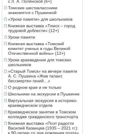
с Л. А. Полянской (6+)
Томские шестиклассники
знакомятся с Пушкинкой
«Уроки памяти» для школьников
Книжная выставка «Томск – город
трудовой доблести» (12+)
Уроки памяти
Книжная выставка «Томский
комитет ученых в годы Великой
Отечественной войны» (12+)
Уроки краеведения для томских
школьников
«Старый Томск» на вечере памяти
А. С. Пушкина «Жив талант,
бессмертен гений…»
О родном крае и не только
Школьники на экскурсии в Пушкинке
Виртуальная экскурсия в историко-
краеведческом отделе
Краеведческое занятие в Томском
колледже гражданского транспорта
Книжная выставка «Поэт радости
Василий Казанцев (1935 – 2021 гг.):
к 90-летию со дня рождения поэта»