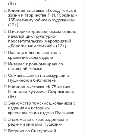
(6+)
Книжная выставка «Город Томск в
жизни и творчестве Г. И. Гуркина: к
155-летнему юбилею художника»
(12+)
В историко-краеведческом отделе
начался цикл культурно-
просветительских мероприятий
«Дорогие мои томичи!» (12+)
Воспитательное занятие в
краеведческом отделе
Интерес к родному краю со
школьной скамьи
Семиклассники на экскурсии в
Пушкинской библиотеке
Книжная выставка «К 75-летию
Геннадия Кузьмича Скарлыгина»
(6+)
Знакомство томских школьников с
изданиями историко-
краеведческого отдела Пушкинки
Знакомство с краеведением и
редкими книгами Пушкинки
Встреча со Снегурочкой