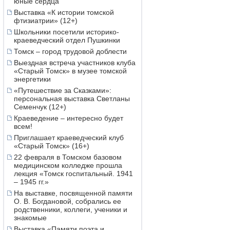
юные сердца
Выставка «К истории томской
фтизиатрии» (12+)
Школьники посетили историко-
краеведческий отдел Пушкинки
Томск – город трудовой доблести
Выездная встреча участников клуба
«Старый Томск» в музее томской
энергетики
«Путешествие за Сказками»:
персональная выставка Светланы
Семенчук (12+)
Краеведение – интересно будет
всем!
Приглашает краеведческий клуб
«Старый Томск» (16+)
22 февраля в Томском базовом
медицинском колледже прошла
лекция «Томск госпитальный. 1941
– 1945 гг.»
На выставке, посвященной памяти
О. В. Богдановой, собрались ее
родственники, коллеги, ученики и
знакомые
Выставка «Памяти поэта и