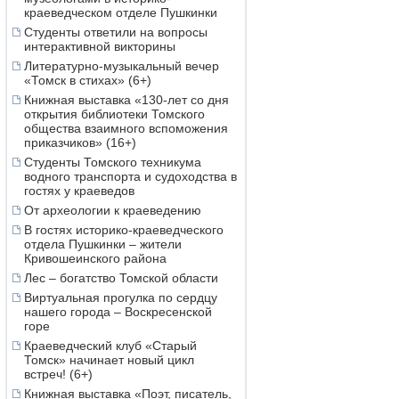
краеведческом отделе Пушкинки
Студенты ответили на вопросы
интерактивной викторины
Литературно-музыкальный вечер
«Томск в стихах» (6+)
Книжная выставка «130-лет со дня
открытия библиотеки Томского
общества взаимного вспоможения
приказчиков» (16+)
Студенты Томского техникума
водного транспорта и судоходства в
гостях у краеведов
От археологии к краеведению
В гостях историко-краеведческого
отдела Пушкинки – жители
Кривошеинского района
Лес – богатство Томской области
Виртуальная прогулка по сердцу
нашего города – Воскресенской
горе
Краеведческий клуб «Старый
Томск» начинает новый цикл
встреч! (6+)
Книжная выставка «Поэт, писатель,