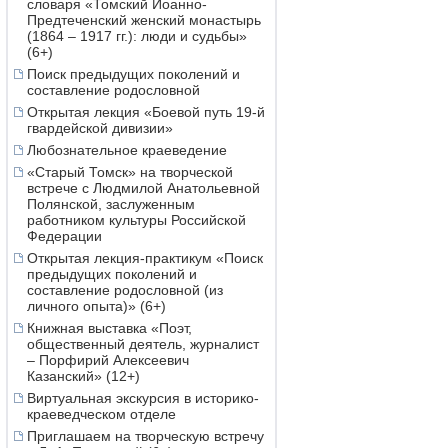
словаря «Томский Иоанно-
Предтеченский женский монастырь
(1864 – 1917 гг.): люди и судьбы»
(6+)
Поиск предыдущих поколений и
составление родословной
Открытая лекция «Боевой путь 19-й
гвардейской дивизии»
Любознательное краеведение
«Старый Томск» на творческой
встрече с Людмилой Анатольевной
Полянской, заслуженным
работником культуры Российской
Федерации
Открытая лекция-практикум «Поиск
предыдущих поколений и
составление родословной (из
личного опыта)» (6+)
Книжная выставка «Поэт,
общественный деятель, журналист
– Порфирий Алексеевич
Казанский» (12+)
Виртуальная экскурсия в историко-
краеведческом отделе
Приглашаем на творческую встречу