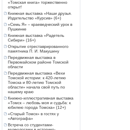
«Томская книга» торжественно
открыт!
Книжная выставка «Наши друзья.
Издательство «Курсив» (6+)
«Семь Я» – краеведческий урок в
Пушкинке
Книжная выставка «Радетель
Сибири» (16+)
Открытие отреставрированного
памятника П. И. Макушину
Передвижная выставка в
Первомайском районе Томской
области
Передвижная выставка «Вехи
Томской истории: к 420-летию
Томска и 80-летию Томской
области» начала свой путь по
нашему краю
Книжно-иллюстративная выставка
«Томск – любовь моя и судьба: к
юбилею города Томска» (12+)
«Старый Томск» в гостях у
«Автографа»
Встреча со студентами-
музеологами в историко-