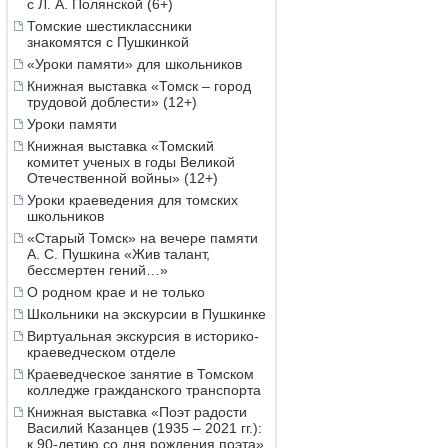
с Л. А. Полянской (6+)
Томские шестиклассники
знакомятся с Пушкинкой
«Уроки памяти» для школьников
Книжная выставка «Томск – город
трудовой доблести» (12+)
Уроки памяти
Книжная выставка «Томский
комитет ученых в годы Великой
Отечественной войны» (12+)
Уроки краеведения для томских
школьников
«Старый Томск» на вечере памяти
А. С. Пушкина «Жив талант,
бессмертен гений…»
О родном крае и не только
Школьники на экскурсии в Пушкинке
Виртуальная экскурсия в историко-
краеведческом отделе
Краеведческое занятие в Томском
колледже гражданского транспорта
Книжная выставка «Поэт радости
Василий Казанцев (1935 – 2021 гг.):
к 90-летию со дня рождения поэта»