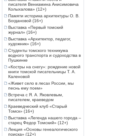
писателя Вениамина Анисимовича
Колыхалова» (12+)
Памяти историка архитектуры О. В.
Богдановой (16+)
Выставка «Первый томский
журнал» (16+)
Выставка «Архитектор, педагог,
художник» (16+)
Студенты томского техникума
водного транспорта и судоходства в
Пушкинке
«Костры на снегу»: рождение новой
книги томской писательницы Т. А.
Каленовой
«Живет село в лесах России, мы
песнь ему поем»
Встреча с Я. А. Яковлевым,
писателем, краеведом
Краеведческий клуб «Старый
Томск» (16+)
Выставка «Легенда нашего города –
старец Федор Томский» (12+)
Лекция «Основы генеалогического
поиска» (12+)