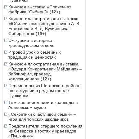
Пушкинки
Книжная выставка «Спичечная
фабрика "Сибирь"» (12+)
Книжно-иллюстративная выставка
«Юбилеи томских художников А. В.
Евтихиева и В. Д. Вучичевича-
Сибирского» (16+)
Экскурсия в историко-
краеведческом отделе
Игровой урок о семейных
традициях и ценностях
Книжно-иллюстративная выставка
«Эдуард Кондратьевич Майданюк –
библиофил, краевед,
коллекционер» (12+)
Пенсионеры из Шегарского района
на экскурсии в редком фонде
Пушкинки
Томские поисковики и краеведы в
Асиновском музее
«Секретики счастливой семьи» –
игра для томских школьников
Представители старшего поколения
из Северска в гостях у краеведов
«Пушкинки»