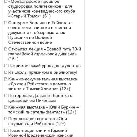
«Монастырское прошлое
студгородка политехников» для
участников краеведческого клуба
«Старый Томск» (6+)
О штурме Берлина и Рейхстага
советскими воинами в книгах и
документах: обзор выставок
Пушкинки по Великой
Отечественной войне
Открытая лекция «Боевой путь 79-й
гвардейской стрелковой дивизии»
(16+)
Патриотический урок для студентов
Из школы прямиком в библиотеку!
Книжно-документальная выставка
«До стен Рейхстага: в память о
жителях Томской земли» (12+)
По городам Дальнего Востока с
цесаревичем Николаем
Книжная выставка «Юлий Буркин –
томский писатель-фантаст» (12+)
Передвижная выставка «Они
штурмовали Рейхстаг» (12+)
Презентация книги «Томский
Иоанно-Предтеченский женский