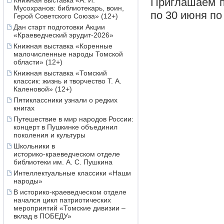
Приглашаем п
Книжная выставка «А. И.
Мусохранов: библиотекарь, воин,
по 30 июня по 
Герой Советского Союза» (12+)
Дан старт подготовки Акции
«Краеведческий эрудит-2026»
Книжная выставка «Коренные
малочисленные народы Томской
области» (12+)
Книжная выставка «Томский
классик: жизнь и творчество Т. А.
Каленовой» (12+)
Пятиклассники узнали о редких
книгах
Путешествие в мир народов России:
концерт в Пушкинке объединил
поколения и культуры
Школьники в
историко‑краеведческом отделе
библиотеки им. А. С. Пушкина
Интеллектуальные классики «Наши
народы»
В историко-краеведческом отделе
начался цикл патриотических
мероприятий «Томские дивизии –
вклад в ПОБЕДУ»