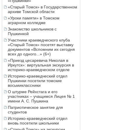
«Пушкинки»
«Старый Томск» в Государственном
архиве Томской области
«Уроки памяти» в Томском
аграрном колледже
Знакомство школьников с
Пушкинкой
Участники краеведческого клуба
«Старый Томск» посетят выставку
документов «Вспомним их сегодня
всех до одного...» (6+)
«Приезд цесаревича Николая в
Иркутск»: виртуальная экскурсия в
историко-краеведческом отделе
Историко-краеведческий отдел
Пушкинки посетили томские
восьмиклассники
О штурме Рейхстага и его
участниках – учащимся Лицея № 1
имени А. С. Пушкина
Патриотическое занятие для
студентов
Историко-краеведческий отдел
вновь посетили школьники
«Старый Томск» на экскурсии