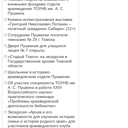
книжными фондами отдела
краеведения ТОУНБ им. А. С.
Пушкина
Книжно-иллюстративная выставка
«Григорий Николаевич Потанин –
почетный гражданин Сибири» (12+)
Сотрудники Пушкинки посетили
гимназию № 29 г. Томска
Двери Пушкинки для учащихся
лицея № 7 открыты
«Старый Томск» на экскурсии в
Государственном архиве Томской
области
Школьники в историко-
краеведческом отделе Пушкинки
Об участии специалиста ТОУНБ им.
А. С. Пушкина в работе XXVI
Всероссийского научно-
практического семинара
«Проблемы краеведческой
деятельности библиотек»
Экскурсия «Архив и его
возможности для изучения истории
семьи и истории родного края» для
участников краеведческого клуба