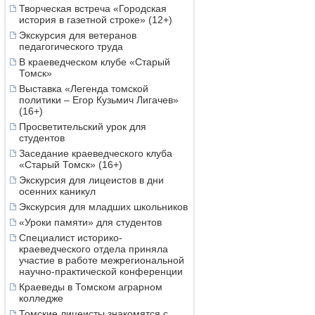
Творческая встреча «Городская
история в газетной строке» (12+)
Экскурсия для ветеранов
педагогического труда
В краеведческом клубе «Старый
Томск»
Выставка «Легенда томской
политики – Егор Кузьмич Лигачев»
(16+)
Просветительский урок для
студентов
Заседание краеведческого клуба
«Старый Томск» (16+)
Экскурсия для лицеистов в дни
осенних каникул
Экскурсия для младших школьников
«Уроки памяти» для студентов
Специалист историко-
краеведческого отдела приняла
участие в работе межрегиональной
научно-практической конференции
Краеведы в Томском аграрном
колледже
Томские лицеисты знакомятся с