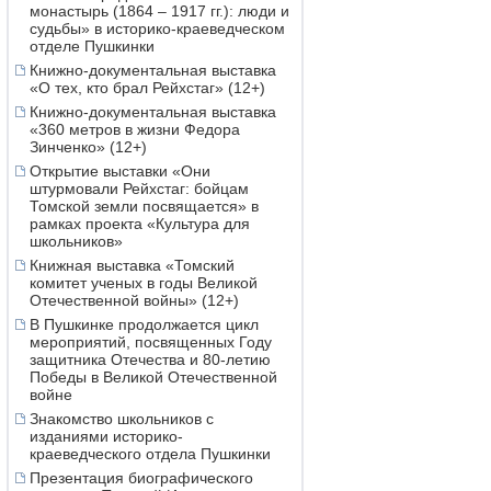
монастырь (1864 – 1917 гг.): люди и
судьбы» в историко-краеведческом
отделе Пушкинки
Книжно-документальная выставка
«О тех, кто брал Рейхстаг» (12+)
Книжно-документальная выставка
«360 метров в жизни Федора
Зинченко» (12+)
Открытие выставки «Они
штурмовали Рейхстаг: бойцам
Томской земли посвящается» в
рамках проекта «Культура для
школьников»
Книжная выставка «Томский
комитет ученых в годы Великой
Отечественной войны» (12+)
В Пушкинке продолжается цикл
мероприятий, посвященных Году
защитника Отечества и 80-летию
Победы в Великой Отечественной
войне
Знакомство школьников с
изданиями историко-
краеведческого отдела Пушкинки
Презентация биографического