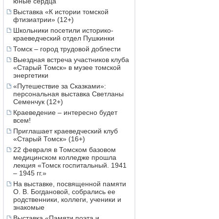
юные сердца
Выставка «К истории томской
фтизиатрии» (12+)
Школьники посетили историко-
краеведческий отдел Пушкинки
Томск – город трудовой доблести
Выездная встреча участников клуба
«Старый Томск» в музее томской
энергетики
«Путешествие за Сказками»:
персональная выставка Светланы
Семенчук (12+)
Краеведение – интересно будет
всем!
Приглашает краеведческий клуб
«Старый Томск» (16+)
22 февраля в Томском базовом
медицинском колледже прошла
лекция «Томск госпитальный. 1941
– 1945 гг.»
На выставке, посвященной памяти
О. В. Богдановой, собрались ее
родственники, коллеги, ученики и
знакомые
Выставка «Памяти поэта и