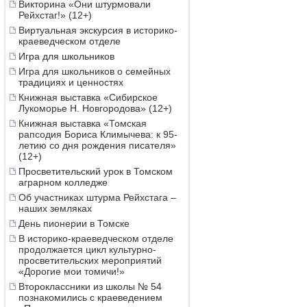
Викторина «Они штурмовали
Рейхстаг!» (12+)
Виртуальная экскурсия в историко-
краеведческом отделе
Игра для школьников
Игра для школьников о семейных
традициях и ценностях
Книжная выставка «Сибирское
Лукоморье Н. Новгородова» (12+)
Книжная выставка «Томская
рапсодия Бориса Климычева: к 95-
летию со дня рождения писателя»
(12+)
Просветительский урок в Томском
аграрном колледже
Об участниках штурма Рейхстага –
наших земляках
День пионерии в Томске
В историко-краеведческом отделе
продолжается цикл культурно-
просветительских мероприятий
«Дорогие мои томичи!»
Второклассники из школы № 54
познакомились с краеведением