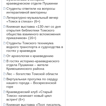
краеведческом отделе Пушкинки
Студенты ответили на вопросы
интерактивной викторины
Литературно-музыкальный вечер
«Томск в стихах» (6+)
Книжная выставка «130-лет со дня
открытия библиотеки Томского
общества взаимного вспоможения
приказчиков» (16+)
Студенты Томского техникума
водного транспорта и судоходства в
гостях у краеведов
От археологии к краеведению
В гостях историко-краеведческого
отдела Пушкинки – жители
Кривошеинского района
Лес – богатство Томской области
Виртуальная прогулка по сердцу
нашего города – Воскресенской
горе
Краеведческий клуб «Старый
Томск» начинает новый цикл
встреч! (6+)
Книжная выставка «Поэт, писатель,