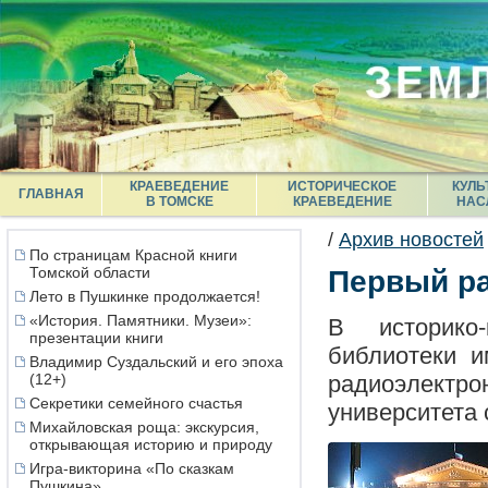
КРАЕВЕДЕНИЕ
ИСТОРИЧЕСКОЕ
КУЛЬ
ГЛАВНАЯ
В ТОМСКЕ
КРАЕВЕДЕНИЕ
НАС
/
Архив новостей
По страницам Красной книги
Томской области
Первый р
Лето в Пушкинке продолжается!
«История. Памятники. Музеи»:
В историко
презентации книги
библиотеки и
Владимир Суздальский и его эпоха
(12+)
радиоэлектро
Секретики семейного счастья
университета 
Михайловская роща: экскурсия,
открывающая историю и природу
Игра-викторина «По сказкам
Пушкина»