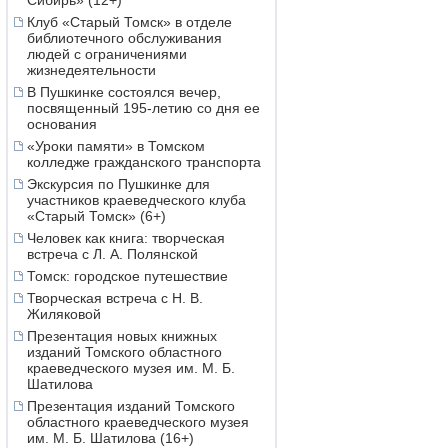
Сибирь» (12+)
Клуб «Старый Томск» в отделе
библиотечного обслуживания
людей с ограничениями
жизнедеятельности
В Пушкинке состоялся вечер,
посвященный 195-летию со дня ее
основания
«Уроки памяти» в Томском
колледже гражданского транспорта
Экскурсия по Пушкинке для
участников краеведческого клуба
«Старый Томск» (6+)
Человек как книга: творческая
встреча с Л. А. Полянской
Томск: городское путешествие
Творческая встреча с Н. В.
Жиляковой
Презентация новых книжных
изданий Томского областного
краеведческого музея им. М. Б.
Шатилова
Презентация изданий Томского
областного краеведческого музея
им. М. Б. Шатилова (16+)