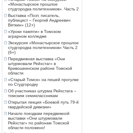
«Монастырское прошлое
студгородка политехников». Часть 2
Выставка «Поэт, писатель,
публицист – Георгий Андреевич
Вяткин» (12+)
«Уроки памяти» в Томском
аграрном колледже
Экскурсия «Монастырское прошлое
студгородка политехников» Часть 2
(6+)
Передвижная выставка «Они
штурмовали Рейхстаг» в
Кривошеинском районе Томской
области
«Старый Томск» на пешей прогулке
по Студгородку
Об участниках штурма Рейхстага –
томским семиклассникам
Открытая лекция «Боевой путь 79-й
гвардейской дивизии»
Начало поездкам передвижной
выставки «Они штурмовали
Рейхстаг» по районам Томской
области положено!