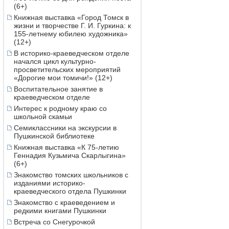
(6+)
Книжная выставка «Город Томск в
жизни и творчестве Г. И. Гуркина: к
155-летнему юбилею художника»
(12+)
В историко-краеведческом отделе
начался цикл культурно-
просветительских мероприятий
«Дорогие мои томичи!» (12+)
Воспитательное занятие в
краеведческом отделе
Интерес к родному краю со
школьной скамьи
Семиклассники на экскурсии в
Пушкинской библиотеке
Книжная выставка «К 75-летию
Геннадия Кузьмича Скарлыгина»
(6+)
Знакомство томских школьников с
изданиями историко-
краеведческого отдела Пушкинки
Знакомство с краеведением и
редкими книгами Пушкинки
Встреча со Снегурочкой