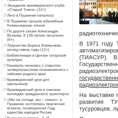
Заседание краеведческого клуба
«Старый Томск» (12+)
Лето в Пушкинке началось!
В Пушкинке прошли юбилейные
Климычевские чтения
По дороге сказок Александра
радиотехничес
Волкова. К 135-летию писателя»
(6+)
В 1971 году 
Творчество Бориса Климычева:
автоматизиро
взгляд сквозь годы (12+)
Библиотекари в Центре татарской
(ТИАСУР). 
культуры
Государст
Каникулы начались с открытия:
четвероклассники познакомились с
радиоэлек
тайнами родного края
государств
Краеведческий урок для
радиоэлектро
школьников
Краеведческий урок в томском
колледже гражданского транспорта
На выставке 
«Мы не соседи, мы – семья»: в
развития Т
Пушкинке состоялась творческая
тусуровцев, л
встреча, посвященная Году
единства народов России