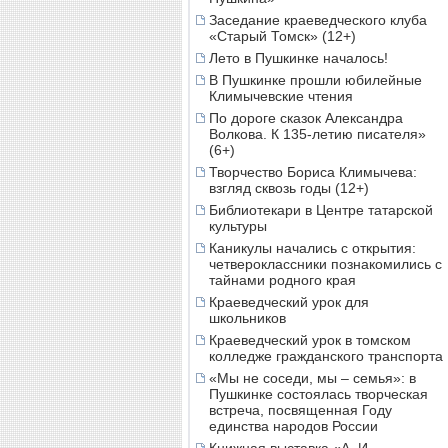
Заседание краеведческого клуба
«Старый Томск» (12+)
Лето в Пушкинке началось!
В Пушкинке прошли юбилейные
Климычевские чтения
По дороге сказок Александра
Волкова. К 135-летию писателя»
(6+)
Творчество Бориса Климычева:
взгляд сквозь годы (12+)
Библиотекари в Центре татарской
культуры
Каникулы начались с открытия:
четвероклассники познакомились с
тайнами родного края
Краеведческий урок для
школьников
Краеведческий урок в томском
колледже гражданского транспорта
«Мы не соседи, мы – семья»: в
Пушкинке состоялась творческая
встреча, посвященная Году
единства народов России