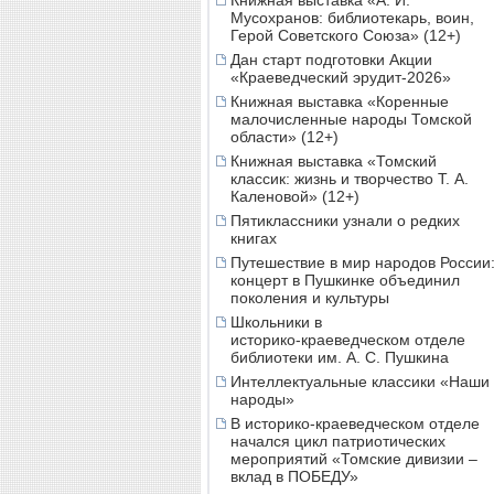
Книжная выставка «А. И.
Мусохранов: библиотекарь, воин,
Герой Советского Союза» (12+)
Дан старт подготовки Акции
«Краеведческий эрудит-2026»
Книжная выставка «Коренные
малочисленные народы Томской
области» (12+)
Книжная выставка «Томский
классик: жизнь и творчество Т. А.
Каленовой» (12+)
Пятиклассники узнали о редких
книгах
Путешествие в мир народов России
концерт в Пушкинке объединил
поколения и культуры
Школьники в
историко‑краеведческом отделе
библиотеки им. А. С. Пушкина
Интеллектуальные классики «Наши
народы»
В историко-краеведческом отделе
начался цикл патриотических
мероприятий «Томские дивизии –
вклад в ПОБЕДУ»