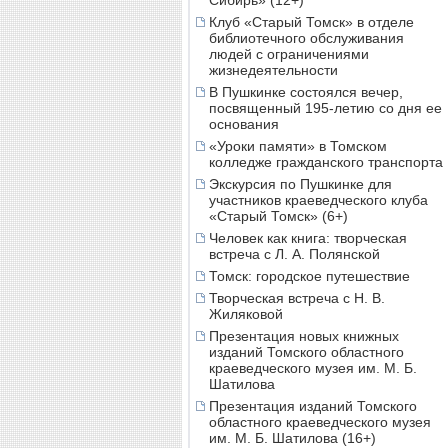
Сибирь» (12+)
Клуб «Старый Томск» в отделе
библиотечного обслуживания
людей с ограничениями
жизнедеятельности
В Пушкинке состоялся вечер,
посвященный 195-летию со дня ее
основания
«Уроки памяти» в Томском
колледже гражданского транспорта
Экскурсия по Пушкинке для
участников краеведческого клуба
«Старый Томск» (6+)
Человек как книга: творческая
встреча с Л. А. Полянской
Томск: городское путешествие
Творческая встреча с Н. В.
Жиляковой
Презентация новых книжных
изданий Томского областного
краеведческого музея им. М. Б.
Шатилова
Презентация изданий Томского
областного краеведческого музея
им. М. Б. Шатилова (16+)