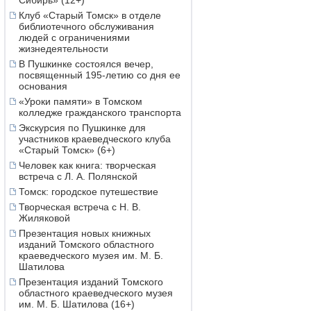
Сибирь» (12+)
Клуб «Старый Томск» в отделе
библиотечного обслуживания
людей с ограничениями
жизнедеятельности
В Пушкинке состоялся вечер,
посвященный 195-летию со дня ее
основания
«Уроки памяти» в Томском
колледже гражданского транспорта
Экскурсия по Пушкинке для
участников краеведческого клуба
«Старый Томск» (6+)
Человек как книга: творческая
встреча с Л. А. Полянской
Томск: городское путешествие
Творческая встреча с Н. В.
Жиляковой
Презентация новых книжных
изданий Томского областного
краеведческого музея им. М. Б.
Шатилова
Презентация изданий Томского
областного краеведческого музея
им. М. Б. Шатилова (16+)