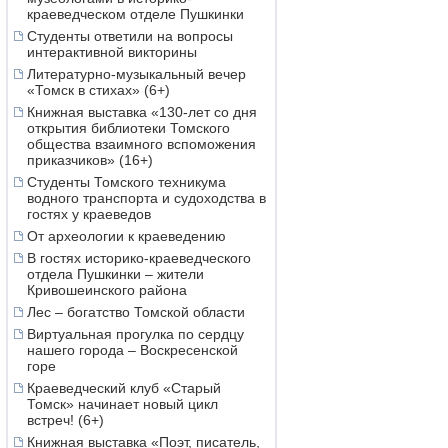
краеведческом отделе Пушкинки
Студенты ответили на вопросы
интерактивной викторины
Литературно-музыкальный вечер
«Томск в стихах» (6+)
Книжная выставка «130-лет со дня
открытия библиотеки Томского
общества взаимного вспоможения
приказчиков» (16+)
Студенты Томского техникума
водного транспорта и судоходства в
гостях у краеведов
От археологии к краеведению
В гостях историко-краеведческого
отдела Пушкинки – жители
Кривошеинского района
Лес – богатство Томской области
Виртуальная прогулка по сердцу
нашего города – Воскресенской
горе
Краеведческий клуб «Старый
Томск» начинает новый цикл
встреч! (6+)
Книжная выставка «Поэт, писатель,