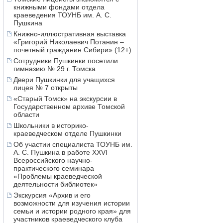
книжными фондами отдела
краеведения ТОУНБ им. А. С.
Пушкина
Книжно-иллюстративная выставка
«Григорий Николаевич Потанин –
почетный гражданин Сибири» (12+)
Сотрудники Пушкинки посетили
гимназию № 29 г. Томска
Двери Пушкинки для учащихся
лицея № 7 открыты
«Старый Томск» на экскурсии в
Государственном архиве Томской
области
Школьники в историко-
краеведческом отделе Пушкинки
Об участии специалиста ТОУНБ им.
А. С. Пушкина в работе XXVI
Всероссийского научно-
практического семинара
«Проблемы краеведческой
деятельности библиотек»
Экскурсия «Архив и его
возможности для изучения истории
семьи и истории родного края» для
участников краеведческого клуба