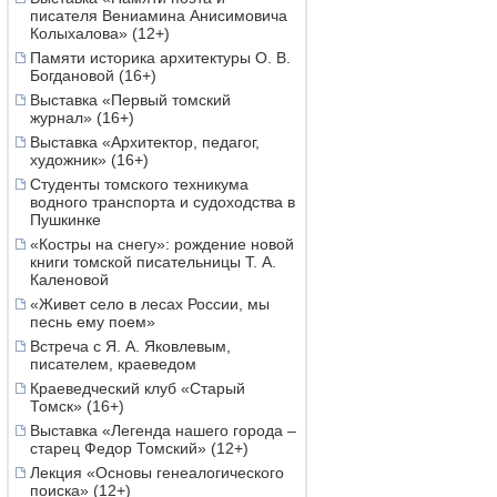
писателя Вениамина Анисимовича
Колыхалова» (12+)
Памяти историка архитектуры О. В.
Богдановой (16+)
Выставка «Первый томский
журнал» (16+)
Выставка «Архитектор, педагог,
художник» (16+)
Студенты томского техникума
водного транспорта и судоходства в
Пушкинке
«Костры на снегу»: рождение новой
книги томской писательницы Т. А.
Каленовой
«Живет село в лесах России, мы
песнь ему поем»
Встреча с Я. А. Яковлевым,
писателем, краеведом
Краеведческий клуб «Старый
Томск» (16+)
Выставка «Легенда нашего города –
старец Федор Томский» (12+)
Лекция «Основы генеалогического
поиска» (12+)