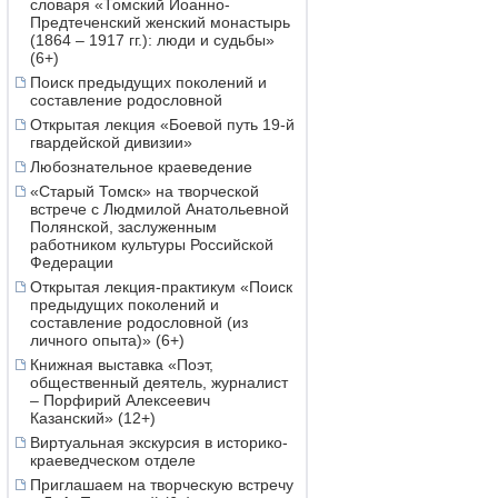
словаря «Томский Иоанно-
Предтеченский женский монастырь
(1864 – 1917 гг.): люди и судьбы»
(6+)
Поиск предыдущих поколений и
составление родословной
Открытая лекция «Боевой путь 19-й
гвардейской дивизии»
Любознательное краеведение
«Старый Томск» на творческой
встрече с Людмилой Анатольевной
Полянской, заслуженным
работником культуры Российской
Федерации
Открытая лекция-практикум «Поиск
предыдущих поколений и
составление родословной (из
личного опыта)» (6+)
Книжная выставка «Поэт,
общественный деятель, журналист
– Порфирий Алексеевич
Казанский» (12+)
Виртуальная экскурсия в историко-
краеведческом отделе
Приглашаем на творческую встречу