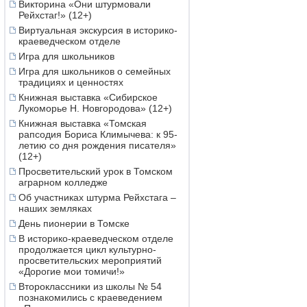
Викторина «Они штурмовали
Рейхстаг!» (12+)
Виртуальная экскурсия в историко-
краеведческом отделе
Игра для школьников
Игра для школьников о семейных
традициях и ценностях
Книжная выставка «Сибирское
Лукоморье Н. Новгородова» (12+)
Книжная выставка «Томская
рапсодия Бориса Климычева: к 95-
летию со дня рождения писателя»
(12+)
Просветительский урок в Томском
аграрном колледже
Об участниках штурма Рейхстага –
наших земляках
День пионерии в Томске
В историко-краеведческом отделе
продолжается цикл культурно-
просветительских мероприятий
«Дорогие мои томичи!»
Второклассники из школы № 54
познакомились с краеведением