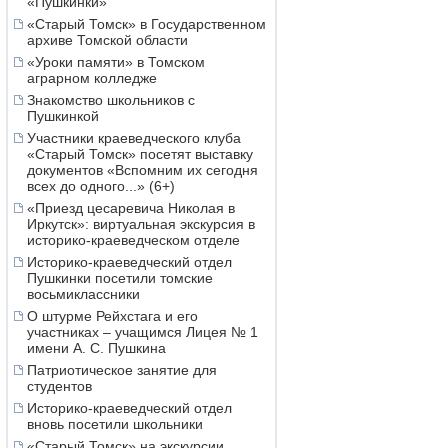
«Пушкинки»
«Старый Томск» в Государственном
архиве Томской области
«Уроки памяти» в Томском
аграрном колледже
Знакомство школьников с
Пушкинкой
Участники краеведческого клуба
«Старый Томск» посетят выставку
документов «Вспомним их сегодня
всех до одного...» (6+)
«Приезд цесаревича Николая в
Иркутск»: виртуальная экскурсия в
историко-краеведческом отделе
Историко-краеведческий отдел
Пушкинки посетили томские
восьмиклассники
О штурме Рейхстага и его
участниках – учащимся Лицея № 1
имени А. С. Пушкина
Патриотическое занятие для
студентов
Историко-краеведческий отдел
вновь посетили школьники
«Старый Томск» на экскурсии