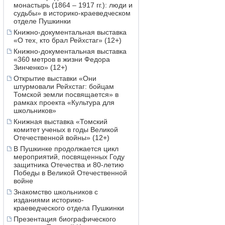
монастырь (1864 – 1917 гг.): люди и
судьбы» в историко-краеведческом
отделе Пушкинки
Книжно-документальная выставка
«О тех, кто брал Рейхстаг» (12+)
Книжно-документальная выставка
«360 метров в жизни Федора
Зинченко» (12+)
Открытие выставки «Они
штурмовали Рейхстаг: бойцам
Томской земли посвящается» в
рамках проекта «Культура для
школьников»
Книжная выставка «Томский
комитет ученых в годы Великой
Отечественной войны» (12+)
В Пушкинке продолжается цикл
мероприятий, посвященных Году
защитника Отечества и 80-летию
Победы в Великой Отечественной
войне
Знакомство школьников с
изданиями историко-
краеведческого отдела Пушкинки
Презентация биографического