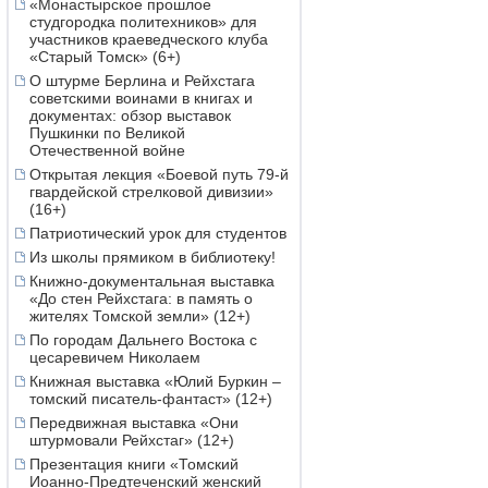
«Монастырское прошлое
студгородка политехников» для
участников краеведческого клуба
«Старый Томск» (6+)
О штурме Берлина и Рейхстага
советскими воинами в книгах и
документах: обзор выставок
Пушкинки по Великой
Отечественной войне
Открытая лекция «Боевой путь 79-й
гвардейской стрелковой дивизии»
(16+)
Патриотический урок для студентов
Из школы прямиком в библиотеку!
Книжно-документальная выставка
«До стен Рейхстага: в память о
жителях Томской земли» (12+)
По городам Дальнего Востока с
цесаревичем Николаем
Книжная выставка «Юлий Буркин –
томский писатель-фантаст» (12+)
Передвижная выставка «Они
штурмовали Рейхстаг» (12+)
Презентация книги «Томский
Иоанно-Предтеченский женский