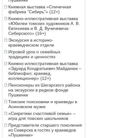
Пушкинки
Книжная выставка «Спичечная
фабрика "Сибирь"» (12+)
Книжно-иллюстративная выставка
«Юбилеи томских художников А. В.
Евтихиева и В. Д. Вучичевича-
Сибирского» (16+)
Экскурсия в историко-
краеведческом отделе
Игровой урок о семейных
традициях и ценностях
Книжно-иллюстративная выставка
«Эдуард Кондратьевич Майданюк –
библиофил, краевед,
коллекционер» (12+)
Пенсионеры из Шегарского района
на экскурсии в редком фонде
Пушкинки
Томские поисковики и краеведы в
Асиновском музее
«Секретики счастливой семьи» –
игра для томских школьников
Представители старшего поколения
из Северска в гостях у краеведов
«Пушкинки»