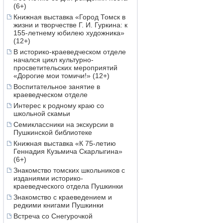
(6+)
Книжная выставка «Город Томск в
жизни и творчестве Г. И. Гуркина: к
155-летнему юбилею художника»
(12+)
В историко-краеведческом отделе
начался цикл культурно-
просветительских мероприятий
«Дорогие мои томичи!» (12+)
Воспитательное занятие в
краеведческом отделе
Интерес к родному краю со
школьной скамьи
Семиклассники на экскурсии в
Пушкинской библиотеке
Книжная выставка «К 75-летию
Геннадия Кузьмича Скарлыгина»
(6+)
Знакомство томских школьников с
изданиями историко-
краеведческого отдела Пушкинки
Знакомство с краеведением и
редкими книгами Пушкинки
Встреча со Снегурочкой