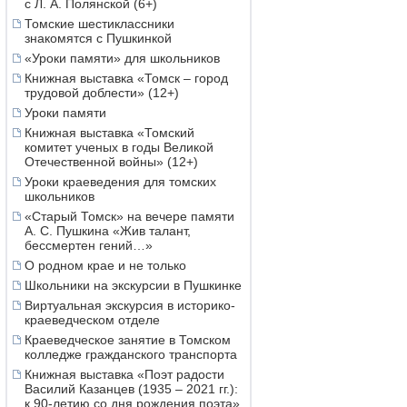
с Л. А. Полянской (6+)
Томские шестиклассники
знакомятся с Пушкинкой
«Уроки памяти» для школьников
Книжная выставка «Томск – город
трудовой доблести» (12+)
Уроки памяти
Книжная выставка «Томский
комитет ученых в годы Великой
Отечественной войны» (12+)
Уроки краеведения для томских
школьников
«Старый Томск» на вечере памяти
А. С. Пушкина «Жив талант,
бессмертен гений…»
О родном крае и не только
Школьники на экскурсии в Пушкинке
Виртуальная экскурсия в историко-
краеведческом отделе
Краеведческое занятие в Томском
колледже гражданского транспорта
Книжная выставка «Поэт радости
Василий Казанцев (1935 – 2021 гг.):
к 90-летию со дня рождения поэта»