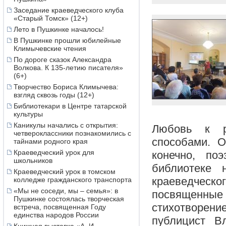
Заседание краеведческого клуба
«Старый Томск» (12+)
Лето в Пушкинке началось!
В Пушкинке прошли юбилейные
Климычевские чтения
По дороге сказок Александра
Волкова. К 135-летию писателя»
(6+)
Творчество Бориса Климычева:
взгляд сквозь годы (12+)
Библиотекари в Центре татарской
культуры
Каникулы начались с открытия:
Любовь к р
четвероклассники познакомились с
способами. 
тайнами родного края
Краеведческий урок для
конечно, по
школьников
библиотеке 
Краеведческий урок в томском
краеведческ
колледже гражданского транспорта
«Мы не соседи, мы – семья»: в
посвященные
Пушкинке состоялась творческая
стихотворение
встреча, посвященная Году
единства народов России
публицист В