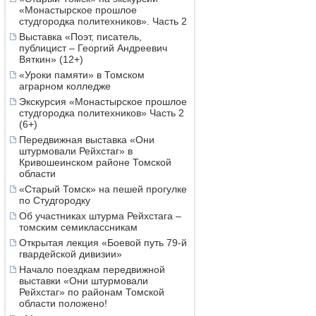
«Монастырское прошлое
студгородка политехников». Часть 2
Выставка «Поэт, писатель,
публицист – Георгий Андреевич
Вяткин» (12+)
«Уроки памяти» в Томском
аграрном колледже
Экскурсия «Монастырское прошлое
студгородка политехников» Часть 2
(6+)
Передвижная выставка «Они
штурмовали Рейхстаг» в
Кривошеинском районе Томской
области
«Старый Томск» на пешей прогулке
по Студгородку
Об участниках штурма Рейхстага –
томским семиклассникам
Открытая лекция «Боевой путь 79-й
гвардейской дивизии»
Начало поездкам передвижной
выставки «Они штурмовали
Рейхстаг» по районам Томской
области положено!