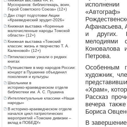
Книжная выставка «А. И.
исполнении
Мусохранов: библиотекарь, воин,
Герой Советского Союза» (12+)
«Автограф» 
Дан старт подготовки Акции
Рождественс
«Краеведческий эрудит-2026»
Афанасьева, А
Книжная выставка «Коренные
малочисленные народы Томской
и других. 
области» (12+)
мелодиями 
Книжная выставка «Томский
классик: жизнь и творчество Т. А.
Коновалова 
Каленовой» (12+)
Петрова.
Пятиклассники узнали о редких
книгах
Особенным г
Путешествие в мир народов России:
концерт в Пушкинке объединил
художник, чл
поколения и культуры
представивши
Школьники в
историко‑краеведческом отделе
«Храм», кото
библиотеки им. А. С. Пушкина
Рассказ проч
Интеллектуальные классики «Наши
народы»
вечера также
В историко-краеведческом отделе
Бориса Овцен
начался цикл патриотических
мероприятий «Томские дивизии –
В завершение 
вклад в ПОБЕДУ»