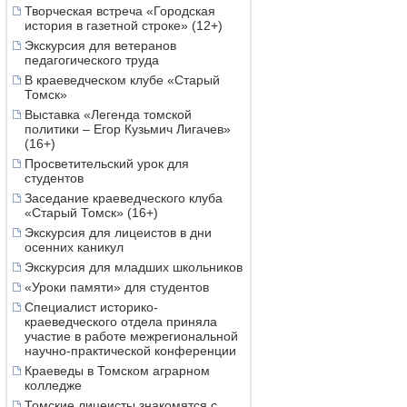
Творческая встреча «Городская
история в газетной строке» (12+)
Экскурсия для ветеранов
педагогического труда
В краеведческом клубе «Старый
Томск»
Выставка «Легенда томской
политики – Егор Кузьмич Лигачев»
(16+)
Просветительский урок для
студентов
Заседание краеведческого клуба
«Старый Томск» (16+)
Экскурсия для лицеистов в дни
осенних каникул
Экскурсия для младших школьников
«Уроки памяти» для студентов
Специалист историко-
краеведческого отдела приняла
участие в работе межрегиональной
научно-практической конференции
Краеведы в Томском аграрном
колледже
Томские лицеисты знакомятся с