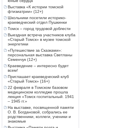
юные сердца
Выставка «К истории томской
фтизиатрии» (12+)
Школьники посетили историко-
краеведческий отдел Пушкинки
Томск – город трудовой доблести
Выездная встреча участников клуба
«Старый Томск» в музее томской
энергетики
«Путешествие за Сказками»:
персональная выставка Светланы
Семенчук (12+)
Краеведение – интересно будет
всем!
Приглашает краеведческий клуб
«Старый Томск» (16+)
22 февраля в Томском базовом
медицинском колледже прошла
лекция «Томск госпитальный. 1941
– 1945 гг.»
На выставке, посвященной памяти
О. В. Богдановой, собрались ее
родственники, коллеги, ученики и
знакомые
Выставка «Памяти поэта и