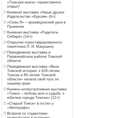
«Томская книга» торжественно
открыт!
Книжная выставка «Наши друзья.
Издательство «Курсив» (6+)
«Семь Я» – краеведческий урок в
Пушкинке
Книжная выставка «Радетель
Сибири» (16+)
Открытие отреставрированного
памятника П. И. Макушину
Передвижная выставка в
Первомайском районе Томской
области
Передвижная выставка «Вехи
Томской истории: к 420-летию
Томска и 80-летию Томской
области» начала свой путь по
нашему краю
Книжно-иллюстративная выставка
«Томск – любовь моя и судьба: к
юбилею города Томска» (12+)
«Старый Томск» в гостях у
«Автографа»
Встреча со студентами-
музеологами в историко-