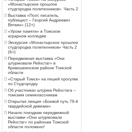
«Монастырское прошлое
студгородка политехников». Часть 2
Выставка «Поэт, писатель,
публицист – Георгий Андреевич
Вяткин» (12+)
«Уроки памяти» в Томском
аграрном колледже
Экскурсия «Монастырское прошлое
студгородка политехников» Часть 2
(6+)
Передвижная выставка «Они
штурмовали Рейхстаг» в
Кривошеинском районе Томской
области
«Старый Томск» на пешей прогулке
по Студгородку
Об участниках штурма Рейхстага –
томским семиклассникам
Открытая лекция «Боевой путь 79-й
гвардейской дивизии»
Начало поездкам передвижной
выставки «Они штурмовали
Рейхстаг» по районам Томской
области положено!