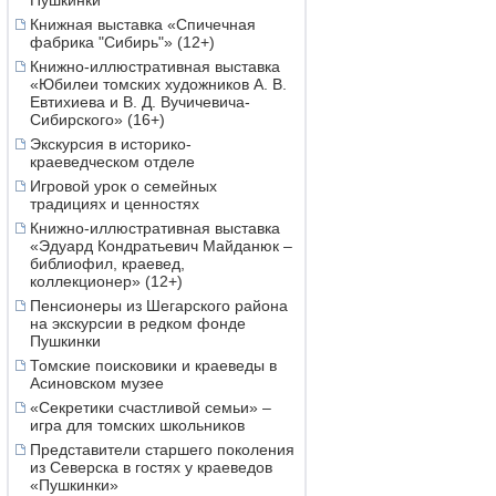
Пушкинки
Книжная выставка «Спичечная
фабрика "Сибирь"» (12+)
Книжно-иллюстративная выставка
«Юбилеи томских художников А. В.
Евтихиева и В. Д. Вучичевича-
Сибирского» (16+)
Экскурсия в историко-
краеведческом отделе
Игровой урок о семейных
традициях и ценностях
Книжно-иллюстративная выставка
«Эдуард Кондратьевич Майданюк –
библиофил, краевед,
коллекционер» (12+)
Пенсионеры из Шегарского района
на экскурсии в редком фонде
Пушкинки
Томские поисковики и краеведы в
Асиновском музее
«Секретики счастливой семьи» –
игра для томских школьников
Представители старшего поколения
из Северска в гостях у краеведов
«Пушкинки»