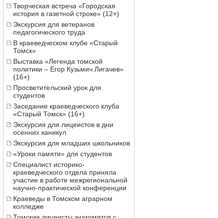
Творческая встреча «Городская
история в газетной строке» (12+)
Экскурсия для ветеранов
педагогического труда
В краеведческом клубе «Старый
Томск»
Выставка «Легенда томской
политики – Егор Кузьмич Лигачев»
(16+)
Просветительский урок для
студентов
Заседание краеведческого клуба
«Старый Томск» (16+)
Экскурсия для лицеистов в дни
осенних каникул
Экскурсия для младших школьников
«Уроки памяти» для студентов
Специалист историко-
краеведческого отдела приняла
участие в работе межрегиональной
научно-практической конференции
Краеведы в Томском аграрном
колледже
Томские лицеисты знакомятся с