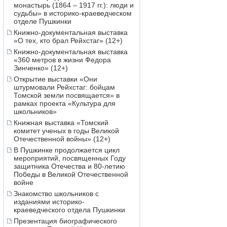
монастырь (1864 – 1917 гг.): люди и
судьбы» в историко-краеведческом
отделе Пушкинки
Книжно-документальная выставка
«О тех, кто брал Рейхстаг» (12+)
Книжно-документальная выставка
«360 метров в жизни Федора
Зинченко» (12+)
Открытие выставки «Они
штурмовали Рейхстаг: бойцам
Томской земли посвящается» в
рамках проекта «Культура для
школьников»
Книжная выставка «Томский
комитет ученых в годы Великой
Отечественной войны» (12+)
В Пушкинке продолжается цикл
мероприятий, посвященных Году
защитника Отечества и 80-летию
Победы в Великой Отечественной
войне
Знакомство школьников с
изданиями историко-
краеведческого отдела Пушкинки
Презентация биографического