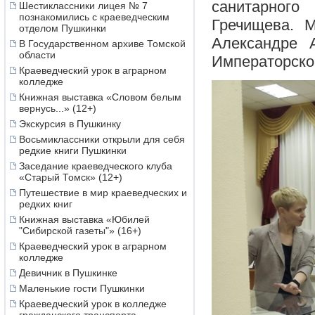
санитарног
Шестиклассники лицея № 7
познакомились с краеведческим
Гречищева. 
отделом Пушкинки
Александре А
В Государственном архиве Томской
области
Императорског
Краеведческий урок в аграрном
колледже
Книжная выставка «Словом белым
вернусь...» (12+)
Экскурсия в Пушкинку
Восьмиклассники открыли для себя
редкие книги Пушкинки
Заседание краеведческого клуба
«Старый Томск» (12+)
Путешествие в мир краеведческих и
редких книг
Книжная выставка «Юбилей
"Сибирской газеты"» (16+)
Краеведческий урок в аграрном
колледже
Девичник в Пушкинке
Маленькие гости Пушкинки
Краеведческий урок в колледже