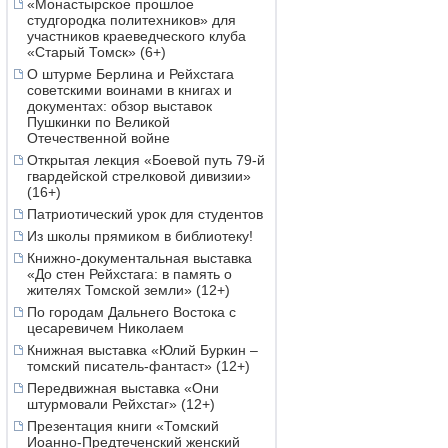
«Монастырское прошлое
студгородка политехников» для
участников краеведческого клуба
«Старый Томск» (6+)
О штурме Берлина и Рейхстага
советскими воинами в книгах и
документах: обзор выставок
Пушкинки по Великой
Отечественной войне
Открытая лекция «Боевой путь 79-й
гвардейской стрелковой дивизии»
(16+)
Патриотический урок для студентов
Из школы прямиком в библиотеку!
Книжно-документальная выставка
«До стен Рейхстага: в память о
жителях Томской земли» (12+)
По городам Дальнего Востока с
цесаревичем Николаем
Книжная выставка «Юлий Буркин –
томский писатель-фантаст» (12+)
Передвижная выставка «Они
штурмовали Рейхстаг» (12+)
Презентация книги «Томский
Иоанно-Предтеченский женский