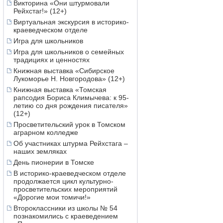
Викторина «Они штурмовали
Рейхстаг!» (12+)
Виртуальная экскурсия в историко-
краеведческом отделе
Игра для школьников
Игра для школьников о семейных
традициях и ценностях
Книжная выставка «Сибирское
Лукоморье Н. Новгородова» (12+)
Книжная выставка «Томская
рапсодия Бориса Климычева: к 95-
летию со дня рождения писателя»
(12+)
Просветительский урок в Томском
аграрном колледже
Об участниках штурма Рейхстага –
наших земляках
День пионерии в Томске
В историко-краеведческом отделе
продолжается цикл культурно-
просветительских мероприятий
«Дорогие мои томичи!»
Второклассники из школы № 54
познакомились с краеведением