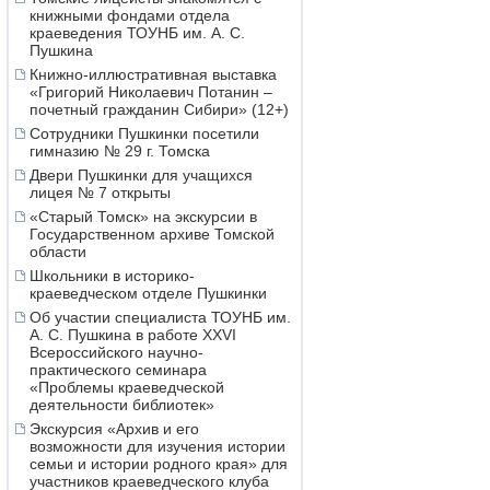
книжными фондами отдела
краеведения ТОУНБ им. А. С.
Пушкина
Книжно-иллюстративная выставка
«Григорий Николаевич Потанин –
почетный гражданин Сибири» (12+)
Сотрудники Пушкинки посетили
гимназию № 29 г. Томска
Двери Пушкинки для учащихся
лицея № 7 открыты
«Старый Томск» на экскурсии в
Государственном архиве Томской
области
Школьники в историко-
краеведческом отделе Пушкинки
Об участии специалиста ТОУНБ им.
А. С. Пушкина в работе XXVI
Всероссийского научно-
практического семинара
«Проблемы краеведческой
деятельности библиотек»
Экскурсия «Архив и его
возможности для изучения истории
семьи и истории родного края» для
участников краеведческого клуба