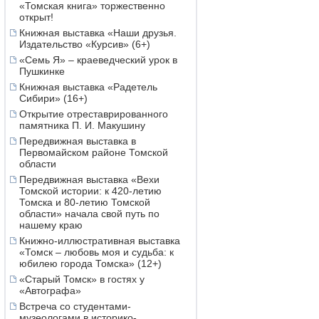
«Томская книга» торжественно
открыт!
Книжная выставка «Наши друзья.
Издательство «Курсив» (6+)
«Семь Я» – краеведческий урок в
Пушкинке
Книжная выставка «Радетель
Сибири» (16+)
Открытие отреставрированного
памятника П. И. Макушину
Передвижная выставка в
Первомайском районе Томской
области
Передвижная выставка «Вехи
Томской истории: к 420-летию
Томска и 80-летию Томской
области» начала свой путь по
нашему краю
Книжно-иллюстративная выставка
«Томск – любовь моя и судьба: к
юбилею города Томска» (12+)
«Старый Томск» в гостях у
«Автографа»
Встреча со студентами-
музеологами в историко-