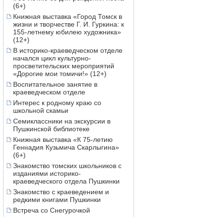
(6+)
Книжная выставка «Город Томск в
жизни и творчестве Г. И. Гуркина: к
155-летнему юбилею художника»
(12+)
В историко-краеведческом отделе
начался цикл культурно-
просветительских мероприятий
«Дорогие мои томичи!» (12+)
Воспитательное занятие в
краеведческом отделе
Интерес к родному краю со
школьной скамьи
Семиклассники на экскурсии в
Пушкинской библиотеке
Книжная выставка «К 75-летию
Геннадия Кузьмича Скарлыгина»
(6+)
Знакомство томских школьников с
изданиями историко-
краеведческого отдела Пушкинки
Знакомство с краеведением и
редкими книгами Пушкинки
Встреча со Снегурочкой