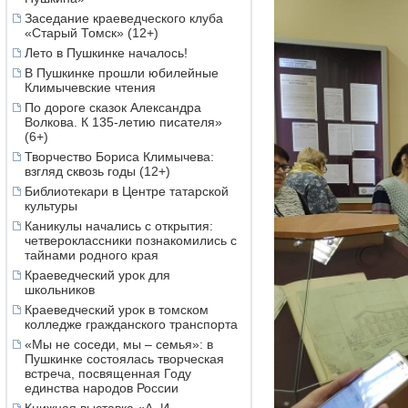
Заседание краеведческого клуба
«Старый Томск» (12+)
Лето в Пушкинке началось!
В Пушкинке прошли юбилейные
Климычевские чтения
По дороге сказок Александра
Волкова. К 135-летию писателя»
(6+)
Творчество Бориса Климычева:
взгляд сквозь годы (12+)
Библиотекари в Центре татарской
культуры
Каникулы начались с открытия:
четвероклассники познакомились с
тайнами родного края
Краеведческий урок для
школьников
Краеведческий урок в томском
колледже гражданского транспорта
«Мы не соседи, мы – семья»: в
Пушкинке состоялась творческая
встреча, посвященная Году
единства народов России