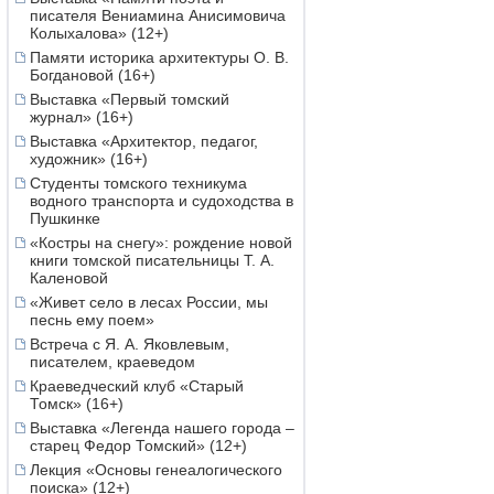
писателя Вениамина Анисимовича
Колыхалова» (12+)
Памяти историка архитектуры О. В.
Богдановой (16+)
Выставка «Первый томский
журнал» (16+)
Выставка «Архитектор, педагог,
художник» (16+)
Студенты томского техникума
водного транспорта и судоходства в
Пушкинке
«Костры на снегу»: рождение новой
книги томской писательницы Т. А.
Каленовой
«Живет село в лесах России, мы
песнь ему поем»
Встреча с Я. А. Яковлевым,
писателем, краеведом
Краеведческий клуб «Старый
Томск» (16+)
Выставка «Легенда нашего города –
старец Федор Томский» (12+)
Лекция «Основы генеалогического
поиска» (12+)