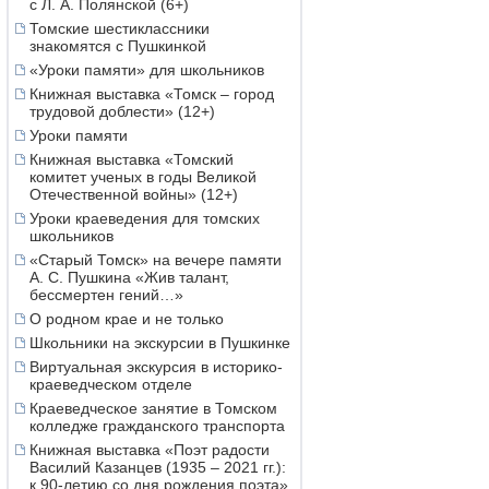
с Л. А. Полянской (6+)
Томские шестиклассники
знакомятся с Пушкинкой
«Уроки памяти» для школьников
Книжная выставка «Томск – город
трудовой доблести» (12+)
Уроки памяти
Книжная выставка «Томский
комитет ученых в годы Великой
Отечественной войны» (12+)
Уроки краеведения для томских
школьников
«Старый Томск» на вечере памяти
А. С. Пушкина «Жив талант,
бессмертен гений…»
О родном крае и не только
Школьники на экскурсии в Пушкинке
Виртуальная экскурсия в историко-
краеведческом отделе
Краеведческое занятие в Томском
колледже гражданского транспорта
Книжная выставка «Поэт радости
Василий Казанцев (1935 – 2021 гг.):
к 90-летию со дня рождения поэта»