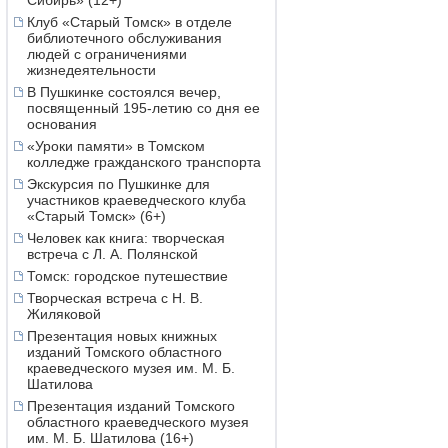
Сибирь» (12+)
Клуб «Старый Томск» в отделе
библиотечного обслуживания
людей с ограничениями
жизнедеятельности
В Пушкинке состоялся вечер,
посвященный 195-летию со дня ее
основания
«Уроки памяти» в Томском
колледже гражданского транспорта
Экскурсия по Пушкинке для
участников краеведческого клуба
«Старый Томск» (6+)
Человек как книга: творческая
встреча с Л. А. Полянской
Томск: городское путешествие
Творческая встреча с Н. В.
Жиляковой
Презентация новых книжных
изданий Томского областного
краеведческого музея им. М. Б.
Шатилова
Презентация изданий Томского
областного краеведческого музея
им. М. Б. Шатилова (16+)