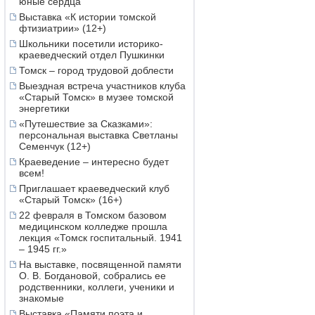
юные сердца
Выставка «К истории томской
фтизиатрии» (12+)
Школьники посетили историко-
краеведческий отдел Пушкинки
Томск – город трудовой доблести
Выездная встреча участников клуба
«Старый Томск» в музее томской
энергетики
«Путешествие за Сказками»:
персональная выставка Светланы
Семенчук (12+)
Краеведение – интересно будет
всем!
Приглашает краеведческий клуб
«Старый Томск» (16+)
22 февраля в Томском базовом
медицинском колледже прошла
лекция «Томск госпитальный. 1941
– 1945 гг.»
На выставке, посвященной памяти
О. В. Богдановой, собрались ее
родственники, коллеги, ученики и
знакомые
Выставка «Памяти поэта и