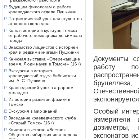
гражданского транспорта
Будущим филологам о работе
краеведческого отдела Пушкинки
Патриотический урок для студентов
аграрного колледжа
Конь в истории и культуре Томска:
от рабочего помощника до символа
города
Знакомство лицеистов с историей
края и редкими книгами Пушкинки
Документы с
Книжная выставка «Опережающие
время. Люди науки в Томске» (16+)
работу по
Экскурсия в историко-
распростра
краеведческий отдел библиотеки
им. А. С. Пушкина
бруцеллеза
Краеведческий урок в аграрном
Отечествен
колледже
экспонируется
Из истории развития физики в
Томске
Особый интер
Экскурсия в мир знаний
Заседание краеведческого клуба
измерители 
«Старый Томск» (16+)
дозиметры, 
Книжная выставка «Вестник
экспонатов ис
Общества сибирских инженеров»