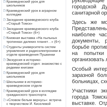
руководящие 
Краеведческий урок для
школьников
городской Д
Краеведческий урок в аграрном
санитарной ор
колледже
Заседание краеведческого клуба
Здесь же мо
«Старый Томск»
Представлены 
Заседание краеведческого клуба
«Старый Томск» (6+)
наиболее час
Книжная выставка «На пыльных
документы, 
тропинках далеких планет…» (6+)
борьбе проти
Студенты университета систем
управления и радиоэлектроники в
на попытки
отделе краеведения Пушкинки
организовать 
Экскурсия в историко-
краеведческий отдел: знакомство с
редкими книгами
Особый интер
Краеведческий урок для
заразной бол
школьников
больницах, с
Школьники в историко-
краеведческом отделе
Участники э
Краеведческий урок в колледже
гражданского транспорта
города Томск
«Словом белым вернусь»: встреча
выставке. От
с творчеством И. Киселевой