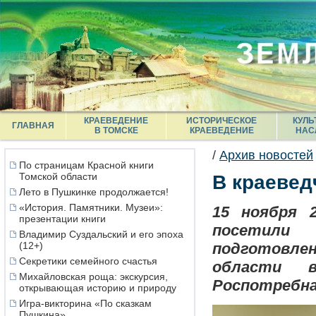
КРАЕВЕДЕНИЕ
ИСТОРИЧЕСКОЕ
КУЛЬ
ГЛАВНАЯ
В ТОМСКЕ
КРАЕВЕДЕНИЕ
НАС
/
Архив новостей
По страницам Красной книги
Томской области
В краевед
Лето в Пушкинке продолжается!
«История. Памятники. Музеи»:
15 ноября 
презентации книги
посетили
Владимир Суздальский и его эпоха
(12+)
подготовле
Секретики семейного счастья
области в
Михайловская роща: экскурсия,
Роспотребна
открывающая историю и природу
Игра-викторина «По сказкам
Пушкина»