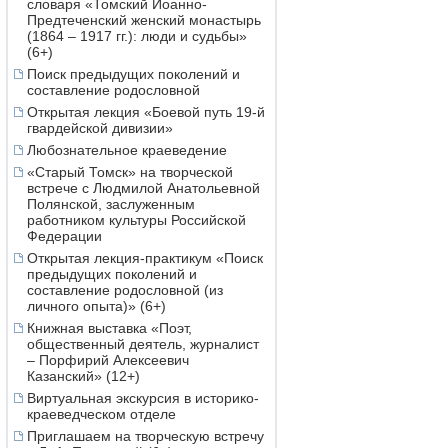
словаря «Томский Иоанно-
Предтеченский женский монастырь
(1864 – 1917 гг.): люди и судьбы»
(6+)
Поиск предыдущих поколений и
составление родословной
Открытая лекция «Боевой путь 19-й
гвардейской дивизии»
Любознательное краеведение
«Старый Томск» на творческой
встрече с Людмилой Анатольевной
Полянской, заслуженным
работником культуры Российской
Федерации
Открытая лекция-практикум «Поиск
предыдущих поколений и
составление родословной (из
личного опыта)» (6+)
Книжная выставка «Поэт,
общественный деятель, журналист
– Порфирий Алексеевич
Казанский» (12+)
Виртуальная экскурсия в историко-
краеведческом отделе
Приглашаем на творческую встречу