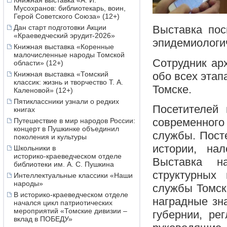
Книжная выставка «А. И.
Мусохранов: библиотекарь, воин,
Герой Советского Союза» (12+)
Дан старт подготовки Акции
Выставка пос
«Краеведческий эрудит-2026»
эпидемиологи
Книжная выставка «Коренные
малочисленные народы Томской
Сотрудник ар
области» (12+)
обо всех этап
Книжная выставка «Томский
классик: жизнь и творчество Т. А.
Томске.
Каленовой» (12+)
Пятиклассники узнали о редких
Посетителей 
книгах
современног
Путешествие в мир народов России:
концерт в Пушкинке объединил
службы. Пост
поколения и культуры
истории, на
Школьники в
историко‑краеведческом отделе
Выставка н
библиотеки им. А. С. Пушкина
структурных 
Интеллектуальные классики «Наши
народы»
службы Томско
В историко-краеведческом отделе
наградные зн
начался цикл патриотических
мероприятий «Томские дивизии –
губернии, ре
вклад в ПОБЕДУ»