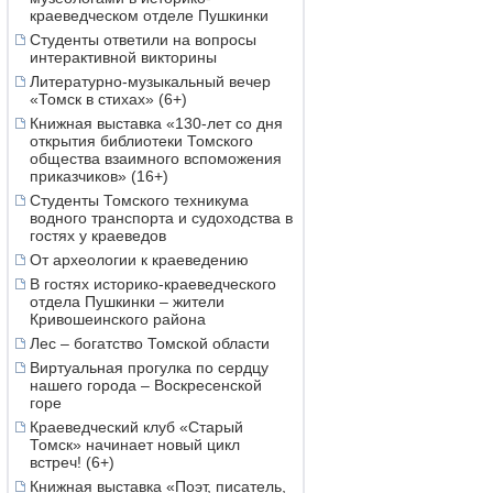
краеведческом отделе Пушкинки
Студенты ответили на вопросы
интерактивной викторины
Литературно-музыкальный вечер
«Томск в стихах» (6+)
Книжная выставка «130-лет со дня
открытия библиотеки Томского
общества взаимного вспоможения
приказчиков» (16+)
Студенты Томского техникума
водного транспорта и судоходства в
гостях у краеведов
От археологии к краеведению
В гостях историко-краеведческого
отдела Пушкинки – жители
Кривошеинского района
Лес – богатство Томской области
Виртуальная прогулка по сердцу
нашего города – Воскресенской
горе
Краеведческий клуб «Старый
Томск» начинает новый цикл
встреч! (6+)
Книжная выставка «Поэт, писатель,