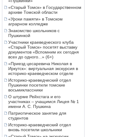
«Пушкинки»
«Старый Томск» в Государственном
архиве Томской области
«Уроки памяти» в Томском
аграрном колледже
Знакомство школьников с
Пушкинкой
Участники краеведческого клуба
«Старый Томск» посетят выставку
документов «Вспомним их сегодня
всех до одного...» (6+)
«Приезд цесаревича Николая в
Иркутск»: виртуальная экскурсия в
историко-краеведческом отделе
Историко-краеведческий отдел
Пушкинки посетили томские
восьмиклассники
О штурме Рейхстага и его
участниках – учащимся Лицея № 1
имени А. С. Пушкина
Патриотическое занятие для
студентов
Историко-краеведческий отдел
вновь посетили школьники
«Старый Томск» на экскурсии