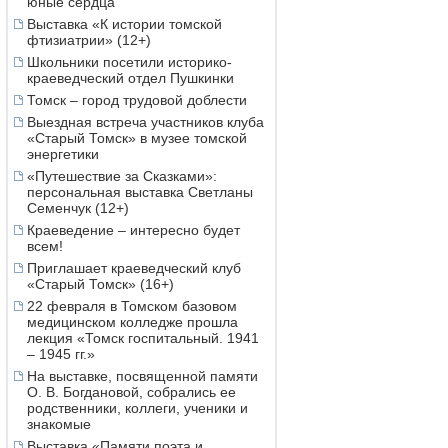
юные сердца
Выставка «К истории томской
фтизиатрии» (12+)
Школьники посетили историко-
краеведческий отдел Пушкинки
Томск – город трудовой доблести
Выездная встреча участников клуба
«Старый Томск» в музее томской
энергетики
«Путешествие за Сказками»:
персональная выставка Светланы
Семенчук (12+)
Краеведение – интересно будет
всем!
Приглашает краеведческий клуб
«Старый Томск» (16+)
22 февраля в Томском базовом
медицинском колледже прошла
лекция «Томск госпитальный. 1941
– 1945 гг.»
На выставке, посвященной памяти
О. В. Богдановой, собрались ее
родственники, коллеги, ученики и
знакомые
Выставка «Памяти поэта и