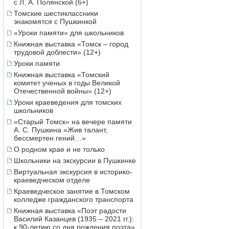
с Л. А. Полянской (6+)
Томские шестиклассники
знакомятся с Пушкинкой
«Уроки памяти» для школьников
Книжная выставка «Томск – город
трудовой доблести» (12+)
Уроки памяти
Книжная выставка «Томский
комитет ученых в годы Великой
Отечественной войны» (12+)
Уроки краеведения для томских
школьников
«Старый Томск» на вечере памяти
А. С. Пушкина «Жив талант,
бессмертен гений…»
О родном крае и не только
Школьники на экскурсии в Пушкинке
Виртуальная экскурсия в историко-
краеведческом отделе
Краеведческое занятие в Томском
колледже гражданского транспорта
Книжная выставка «Поэт радости
Василий Казанцев (1935 – 2021 гг.):
к 90-летию со дня рождения поэта»