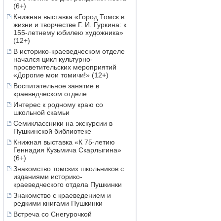
(6+)
Книжная выставка «Город Томск в
жизни и творчестве Г. И. Гуркина: к
155-летнему юбилею художника»
(12+)
В историко-краеведческом отделе
начался цикл культурно-
просветительских мероприятий
«Дорогие мои томичи!» (12+)
Воспитательное занятие в
краеведческом отделе
Интерес к родному краю со
школьной скамьи
Семиклассники на экскурсии в
Пушкинской библиотеке
Книжная выставка «К 75-летию
Геннадия Кузьмича Скарлыгина»
(6+)
Знакомство томских школьников с
изданиями историко-
краеведческого отдела Пушкинки
Знакомство с краеведением и
редкими книгами Пушкинки
Встреча со Снегурочкой