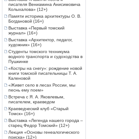
писателя Вениамина Анисимовича
Колыхалова» (12+)
Памяти историка архитектуры О. В.
Богдановой (16+)
Выставка «Первый томский
журнал» (16+)
Выставка «Архитектор, педагог,
художник» (16+)
Студенты томского техникума
водного транспорта и судоходства в
Пушкинке
«Костры на снегу»: рождение новой
книги томской писательницы Т. А.
Каленовой
«Живет село в лесах России, мы
песнь ему поем»
Встреча с Я. А. Яковлевым,
писателем, краеведом
Краеведческий клуб «Старый
Томск» (16+)
Выставка «Легенда нашего города –
старец Федор Томский» (12+)
Лекция «Основы генеалогического
поиска» (12+)