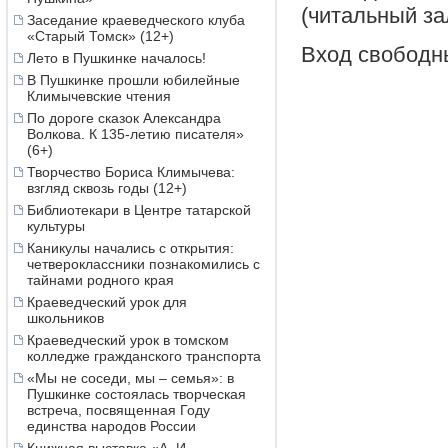
(читальный за
Заседание краеведческого клуба
«Старый Томск» (12+)
Вход свободн
Лето в Пушкинке началось!
В Пушкинке прошли юбилейные
Климычевские чтения
По дороге сказок Александра
Волкова. К 135-летию писателя»
(6+)
Творчество Бориса Климычева:
взгляд сквозь годы (12+)
Библиотекари в Центре татарской
культуры
Каникулы начались с открытия:
четвероклассники познакомились с
тайнами родного края
Краеведческий урок для
школьников
Краеведческий урок в томском
колледже гражданского транспорта
«Мы не соседи, мы – семья»: в
Пушкинке состоялась творческая
встреча, посвященная Году
единства народов России