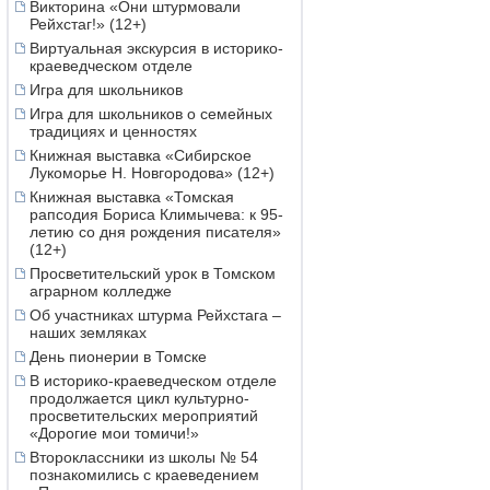
Викторина «Они штурмовали
Рейхстаг!» (12+)
Виртуальная экскурсия в историко-
краеведческом отделе
Игра для школьников
Игра для школьников о семейных
традициях и ценностях
Книжная выставка «Сибирское
Лукоморье Н. Новгородова» (12+)
Книжная выставка «Томская
рапсодия Бориса Климычева: к 95-
летию со дня рождения писателя»
(12+)
Просветительский урок в Томском
аграрном колледже
Об участниках штурма Рейхстага –
наших земляках
День пионерии в Томске
В историко-краеведческом отделе
продолжается цикл культурно-
просветительских мероприятий
«Дорогие мои томичи!»
Второклассники из школы № 54
познакомились с краеведением