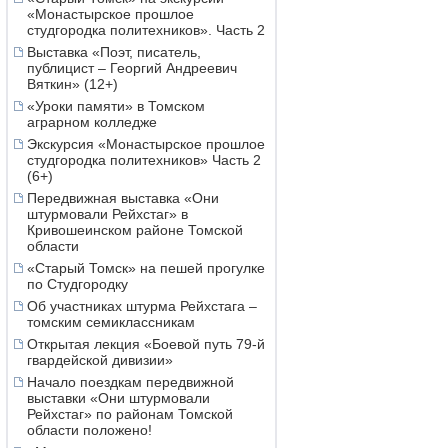
«Монастырское прошлое
студгородка политехников». Часть 2
Выставка «Поэт, писатель,
публицист – Георгий Андреевич
Вяткин» (12+)
«Уроки памяти» в Томском
аграрном колледже
Экскурсия «Монастырское прошлое
студгородка политехников» Часть 2
(6+)
Передвижная выставка «Они
штурмовали Рейхстаг» в
Кривошеинском районе Томской
области
«Старый Томск» на пешей прогулке
по Студгородку
Об участниках штурма Рейхстага –
томским семиклассникам
Открытая лекция «Боевой путь 79-й
гвардейской дивизии»
Начало поездкам передвижной
выставки «Они штурмовали
Рейхстаг» по районам Томской
области положено!