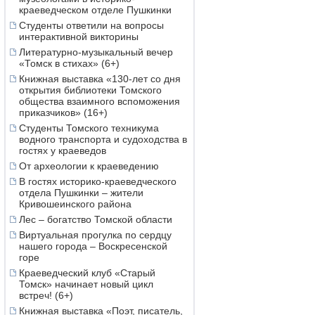
краеведческом отделе Пушкинки
Студенты ответили на вопросы
интерактивной викторины
Литературно-музыкальный вечер
«Томск в стихах» (6+)
Книжная выставка «130-лет со дня
открытия библиотеки Томского
общества взаимного вспоможения
приказчиков» (16+)
Студенты Томского техникума
водного транспорта и судоходства в
гостях у краеведов
От археологии к краеведению
В гостях историко-краеведческого
отдела Пушкинки – жители
Кривошеинского района
Лес – богатство Томской области
Виртуальная прогулка по сердцу
нашего города – Воскресенской
горе
Краеведческий клуб «Старый
Томск» начинает новый цикл
встреч! (6+)
Книжная выставка «Поэт, писатель,