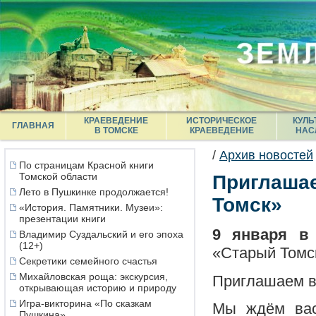
КРАЕВЕДЕНИЕ
ИСТОРИЧЕСКОЕ
КУЛЬ
ГЛАВНАЯ
В ТОМСКЕ
КРАЕВЕДЕНИЕ
НАС
/
Архив новостей
По страницам Красной книги
Томской области
Приглашае
Лето в Пушкинке продолжается!
Томск»
«История. Памятники. Музеи»:
презентации книги
9 января в 
Владимир Суздальский и его эпоха
(12+)
«Старый Томс
Секретики семейного счастья
Михайловская роща: экскурсия,
Приглашаем в
открывающая историю и природу
Игра-викторина «По сказкам
Мы ждём вас
Пушкина»