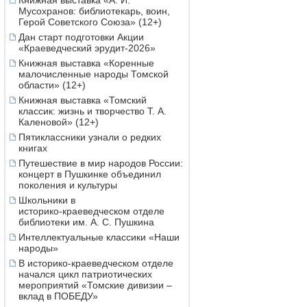
Книжная выставка «А. И.
Мусохранов: библиотекарь, воин,
Герой Советского Союза» (12+)
Дан старт подготовки Акции
«Краеведческий эрудит-2026»
Книжная выставка «Коренные
малочисленные народы Томской
области» (12+)
Книжная выставка «Томский
классик: жизнь и творчество Т. А.
Каленовой» (12+)
Пятиклассники узнали о редких
книгах
Путешествие в мир народов России:
концерт в Пушкинке объединил
поколения и культуры
Школьники в
историко‑краеведческом отделе
библиотеки им. А. С. Пушкина
Интеллектуальные классики «Наши
народы»
В историко-краеведческом отделе
начался цикл патриотических
мероприятий «Томские дивизии –
вклад в ПОБЕДУ»