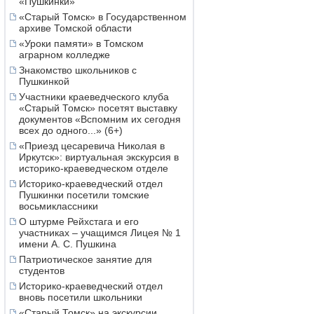
«Пушкинки»
«Старый Томск» в Государственном
архиве Томской области
«Уроки памяти» в Томском
аграрном колледже
Знакомство школьников с
Пушкинкой
Участники краеведческого клуба
«Старый Томск» посетят выставку
документов «Вспомним их сегодня
всех до одного...» (6+)
«Приезд цесаревича Николая в
Иркутск»: виртуальная экскурсия в
историко-краеведческом отделе
Историко-краеведческий отдел
Пушкинки посетили томские
восьмиклассники
О штурме Рейхстага и его
участниках – учащимся Лицея № 1
имени А. С. Пушкина
Патриотическое занятие для
студентов
Историко-краеведческий отдел
вновь посетили школьники
«Старый Томск» на экскурсии