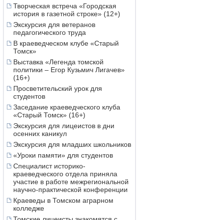
Творческая встреча «Городская
история в газетной строке» (12+)
Экскурсия для ветеранов
педагогического труда
В краеведческом клубе «Старый
Томск»
Выставка «Легенда томской
политики – Егор Кузьмич Лигачев»
(16+)
Просветительский урок для
студентов
Заседание краеведческого клуба
«Старый Томск» (16+)
Экскурсия для лицеистов в дни
осенних каникул
Экскурсия для младших школьников
«Уроки памяти» для студентов
Специалист историко-
краеведческого отдела приняла
участие в работе межрегиональной
научно-практической конференции
Краеведы в Томском аграрном
колледже
Томские лицеисты знакомятся с