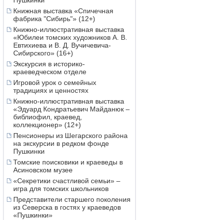
Пушкинки
Книжная выставка «Спичечная
фабрика "Сибирь"» (12+)
Книжно-иллюстративная выставка
«Юбилеи томских художников А. В.
Евтихиева и В. Д. Вучичевича-
Сибирского» (16+)
Экскурсия в историко-
краеведческом отделе
Игровой урок о семейных
традициях и ценностях
Книжно-иллюстративная выставка
«Эдуард Кондратьевич Майданюк –
библиофил, краевед,
коллекционер» (12+)
Пенсионеры из Шегарского района
на экскурсии в редком фонде
Пушкинки
Томские поисковики и краеведы в
Асиновском музее
«Секретики счастливой семьи» –
игра для томских школьников
Представители старшего поколения
из Северска в гостях у краеведов
«Пушкинки»