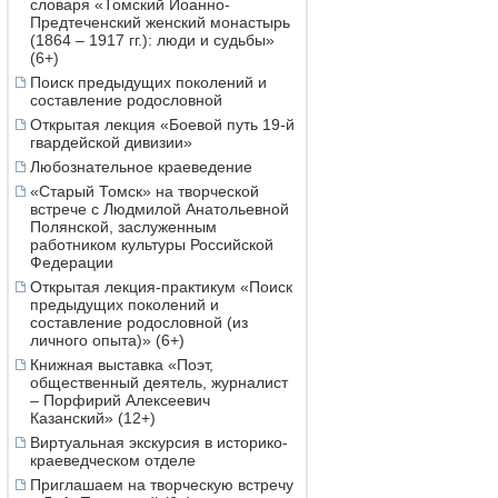
словаря «Томский Иоанно-
Предтеченский женский монастырь
(1864 – 1917 гг.): люди и судьбы»
(6+)
Поиск предыдущих поколений и
составление родословной
Открытая лекция «Боевой путь 19-й
гвардейской дивизии»
Любознательное краеведение
«Старый Томск» на творческой
встрече с Людмилой Анатольевной
Полянской, заслуженным
работником культуры Российской
Федерации
Открытая лекция-практикум «Поиск
предыдущих поколений и
составление родословной (из
личного опыта)» (6+)
Книжная выставка «Поэт,
общественный деятель, журналист
– Порфирий Алексеевич
Казанский» (12+)
Виртуальная экскурсия в историко-
краеведческом отделе
Приглашаем на творческую встречу