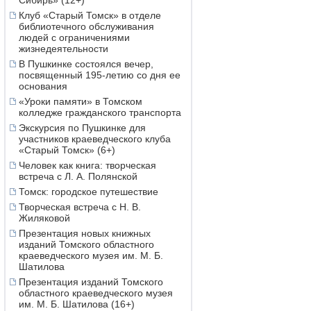
Сибирь» (12+)
Клуб «Старый Томск» в отделе
библиотечного обслуживания
людей с ограничениями
жизнедеятельности
В Пушкинке состоялся вечер,
посвященный 195-летию со дня ее
основания
«Уроки памяти» в Томском
колледже гражданского транспорта
Экскурсия по Пушкинке для
участников краеведческого клуба
«Старый Томск» (6+)
Человек как книга: творческая
встреча с Л. А. Полянской
Томск: городское путешествие
Творческая встреча с Н. В.
Жиляковой
Презентация новых книжных
изданий Томского областного
краеведческого музея им. М. Б.
Шатилова
Презентация изданий Томского
областного краеведческого музея
им. М. Б. Шатилова (16+)