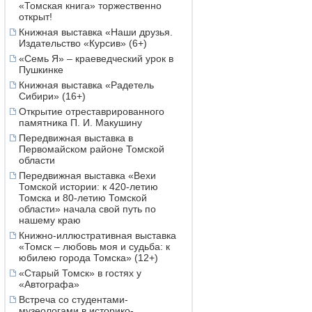
«Томская книга» торжественно
открыт!
Книжная выставка «Наши друзья.
Издательство «Курсив» (6+)
«Семь Я» – краеведческий урок в
Пушкинке
Книжная выставка «Радетель
Сибири» (16+)
Открытие отреставрированного
памятника П. И. Макушину
Передвижная выставка в
Первомайском районе Томской
области
Передвижная выставка «Вехи
Томской истории: к 420-летию
Томска и 80-летию Томской
области» начала свой путь по
нашему краю
Книжно-иллюстративная выставка
«Томск – любовь моя и судьба: к
юбилею города Томска» (12+)
«Старый Томск» в гостях у
«Автографа»
Встреча со студентами-
музеологами в историко-