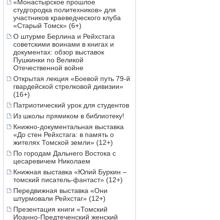
«Монастырское прошлое
студгородка политехников» для
участников краеведческого клуба
«Старый Томск» (6+)
О штурме Берлина и Рейхстага
советскими воинами в книгах и
документах: обзор выставок
Пушкинки по Великой
Отечественной войне
Открытая лекция «Боевой путь 79-й
гвардейской стрелковой дивизии»
(16+)
Патриотический урок для студентов
Из школы прямиком в библиотеку!
Книжно-документальная выставка
«До стен Рейхстага: в память о
жителях Томской земли» (12+)
По городам Дальнего Востока с
цесаревичем Николаем
Книжная выставка «Юлий Буркин –
томский писатель-фантаст» (12+)
Передвижная выставка «Они
штурмовали Рейхстаг» (12+)
Презентация книги «Томский
Иоанно-Предтеченский женский