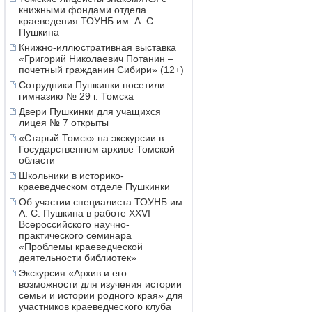
книжными фондами отдела
краеведения ТОУНБ им. А. С.
Пушкина
Книжно-иллюстративная выставка
«Григорий Николаевич Потанин –
почетный гражданин Сибири» (12+)
Сотрудники Пушкинки посетили
гимназию № 29 г. Томска
Двери Пушкинки для учащихся
лицея № 7 открыты
«Старый Томск» на экскурсии в
Государственном архиве Томской
области
Школьники в историко-
краеведческом отделе Пушкинки
Об участии специалиста ТОУНБ им.
А. С. Пушкина в работе XXVI
Всероссийского научно-
практического семинара
«Проблемы краеведческой
деятельности библиотек»
Экскурсия «Архив и его
возможности для изучения истории
семьи и истории родного края» для
участников краеведческого клуба