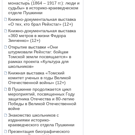
монастырь (1864 – 1917 гг.): люди и
судьбы» в историко-краеведческом
отделе Пушкинки
Книжно-документальная выставка
«О тех, кто брал Рейхстаг» (12+)
Книжно-документальная выставка
«360 метров в жизни Федора
Зинченко» (12+)
Открытие выставки «Они
штурмовали Рейхстаг: бойцам
Томской земли посвящается» в
рамках проекта «Культура для
школьников»
Книжная выставка «Томский
комитет ученых в годы Великой
Отечественной войны» (12+)
В Пушкинке продолжается цикл
мероприятий, посвященных Году
защитника Отечества и 80-летию
Победы в Великой Отечественной
войне
Знакомство школьников с
изданиями историко-
краеведческого отдела Пушкинки
Презентация биографического