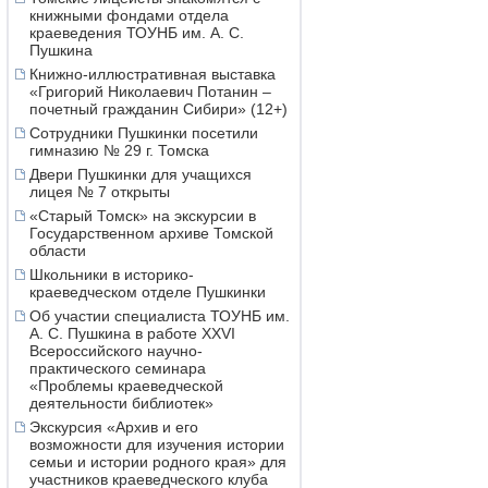
книжными фондами отдела
краеведения ТОУНБ им. А. С.
Пушкина
Книжно-иллюстративная выставка
«Григорий Николаевич Потанин –
почетный гражданин Сибири» (12+)
Сотрудники Пушкинки посетили
гимназию № 29 г. Томска
Двери Пушкинки для учащихся
лицея № 7 открыты
«Старый Томск» на экскурсии в
Государственном архиве Томской
области
Школьники в историко-
краеведческом отделе Пушкинки
Об участии специалиста ТОУНБ им.
А. С. Пушкина в работе XXVI
Всероссийского научно-
практического семинара
«Проблемы краеведческой
деятельности библиотек»
Экскурсия «Архив и его
возможности для изучения истории
семьи и истории родного края» для
участников краеведческого клуба