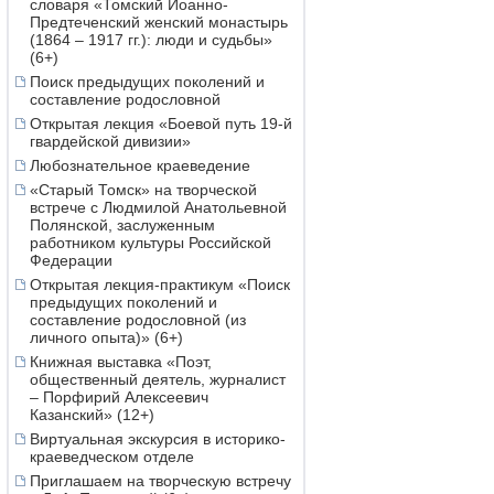
словаря «Томский Иоанно-
Предтеченский женский монастырь
(1864 – 1917 гг.): люди и судьбы»
(6+)
Поиск предыдущих поколений и
составление родословной
Открытая лекция «Боевой путь 19-й
гвардейской дивизии»
Любознательное краеведение
«Старый Томск» на творческой
встрече с Людмилой Анатольевной
Полянской, заслуженным
работником культуры Российской
Федерации
Открытая лекция-практикум «Поиск
предыдущих поколений и
составление родословной (из
личного опыта)» (6+)
Книжная выставка «Поэт,
общественный деятель, журналист
– Порфирий Алексеевич
Казанский» (12+)
Виртуальная экскурсия в историко-
краеведческом отделе
Приглашаем на творческую встречу