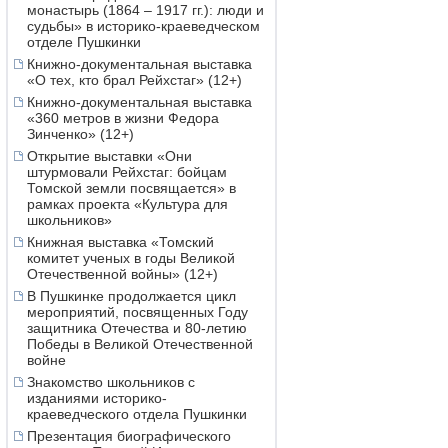
монастырь (1864 – 1917 гг.): люди и
судьбы» в историко-краеведческом
отделе Пушкинки
Книжно-документальная выставка
«О тех, кто брал Рейхстаг» (12+)
Книжно-документальная выставка
«360 метров в жизни Федора
Зинченко» (12+)
Открытие выставки «Они
штурмовали Рейхстаг: бойцам
Томской земли посвящается» в
рамках проекта «Культура для
школьников»
Книжная выставка «Томский
комитет ученых в годы Великой
Отечественной войны» (12+)
В Пушкинке продолжается цикл
мероприятий, посвященных Году
защитника Отечества и 80-летию
Победы в Великой Отечественной
войне
Знакомство школьников с
изданиями историко-
краеведческого отдела Пушкинки
Презентация биографического