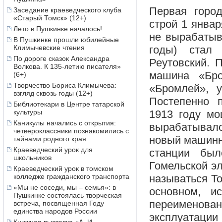
Первая город
Заседание краеведческого клуба
«Старый Томск» (12+)
строй 1 январ
Лето в Пушкинке началось!
не вырабатыв
В Пушкинке прошли юбилейные
Климычевские чтения
годы) стал
По дороге сказок Александра
Реутовский. 
Волкова. К 135-летию писателя»
машина «Бр
(6+)
Творчество Бориса Климычева:
«Бромлей», 
взгляд сквозь годы (12+)
Постепенно 
Библиотекари в Центре татарской
культуры
1913 году мо
Каникулы начались с открытия:
вырабатывалос
четвероклассники познакомились с
новый машинн
тайнами родного края
Краеведческий урок для
станции был
школьников
Гомельской эл
Краеведческий урок в томском
колледже гражданского транспорта
называться То
«Мы не соседи, мы – семья»: в
основном, и
Пушкинке состоялась творческая
переименован
встреча, посвященная Году
единства народов России
эксплуатации 