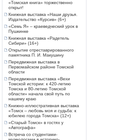
«Томская книга» торжественно
открыт!
Книжная выставка «Наши друзья.
Издательство «Курсив» (6+)
«Семь Я» – краеведческий урок в
Пушкинке
Книжная выставка «Радетель
Сибири» (16+)
Открытие отреставрированного
памятника П. И. Макушину
Передвижная выставка в
Первомайском районе Томской
области
Передвижная выставка «Вехи
Томской истории: к 420-летию
Томска и 80-летию Томской
области» начала свой путь по
нашему краю
Книжно-иллюстративная выставка
«Томск – любовь моя и судьба: к
юбилею города Томска» (12+)
«Старый Томск» в гостях у
«Автографа»
Встреча со студентами-
музеологами в историко-