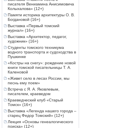
писателя Вениамина Анисимовича
Колыхалова» (12+)
Памяти историка архитектуры О. В.
Богдановой (16+)
Выставка «Первый томский
журнал» (16+)
Выставка «Архитектор, педагог,
художник» (16+)
Студенты томского техникума
водного транспорта и судоходства в
Пушкинке
«Костры на снегу»: рождение новой
книги томской писательницы Т. А.
Каленовой
«Живет село в лесах России, мы
песнь ему поем»
Встреча с Я. А. Яковлевым,
писателем, краеведом
Краеведческий клуб «Старый
Томск» (16+)
Выставка «Легенда нашего города –
старец Федор Томский» (12+)
Лекция «Основы генеалогического
поиска» (12+)