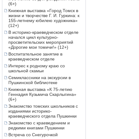
(6+)
Книжная выставка «Город Томск в
жизни и творчестве Г. И. Гуркина: к
155-летнему юбилею художника»
(12+)
В историко-краеведческом отделе
начался цикл культурно-
просветительских мероприятий
«Дорогие мои томичи!» (12+)
Воспитательное занятие в
краеведческом отделе
Интерес к родному краю со
школьной скамьи
Семиклассники на экскурсии в
Пушкинской библиотеке
Книжная выставка «К 75-летию
Геннадия Кузьмича Скарлыгина»
(6+)
Знакомство томских школьников с
изданиями историко-
краеведческого отдела Пушкинки
Знакомство с краеведением и
редкими книгами Пушкинки
Встреча со Снегурочкой