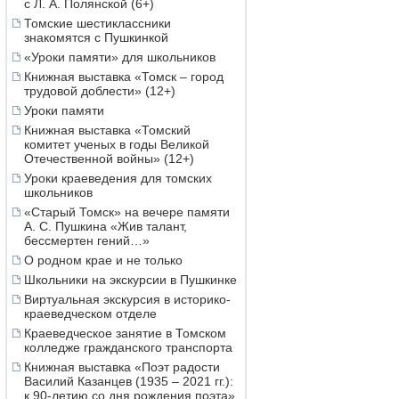
с Л. А. Полянской (6+)
Томские шестиклассники
знакомятся с Пушкинкой
«Уроки памяти» для школьников
Книжная выставка «Томск – город
трудовой доблести» (12+)
Уроки памяти
Книжная выставка «Томский
комитет ученых в годы Великой
Отечественной войны» (12+)
Уроки краеведения для томских
школьников
«Старый Томск» на вечере памяти
А. С. Пушкина «Жив талант,
бессмертен гений…»
О родном крае и не только
Школьники на экскурсии в Пушкинке
Виртуальная экскурсия в историко-
краеведческом отделе
Краеведческое занятие в Томском
колледже гражданского транспорта
Книжная выставка «Поэт радости
Василий Казанцев (1935 – 2021 гг.):
к 90-летию со дня рождения поэта»