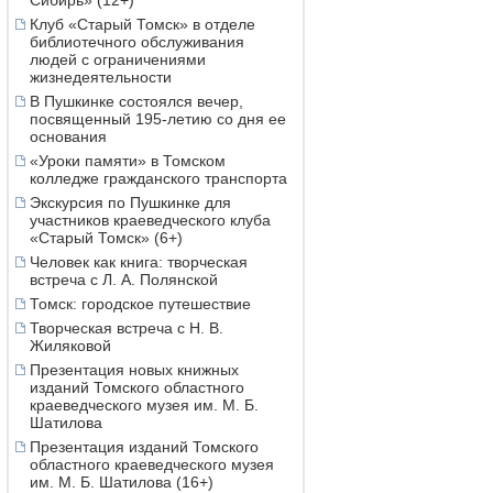
Сибирь» (12+)
Клуб «Старый Томск» в отделе
библиотечного обслуживания
людей с ограничениями
жизнедеятельности
В Пушкинке состоялся вечер,
посвященный 195-летию со дня ее
основания
«Уроки памяти» в Томском
колледже гражданского транспорта
Экскурсия по Пушкинке для
участников краеведческого клуба
«Старый Томск» (6+)
Человек как книга: творческая
встреча с Л. А. Полянской
Томск: городское путешествие
Творческая встреча с Н. В.
Жиляковой
Презентация новых книжных
изданий Томского областного
краеведческого музея им. М. Б.
Шатилова
Презентация изданий Томского
областного краеведческого музея
им. М. Б. Шатилова (16+)