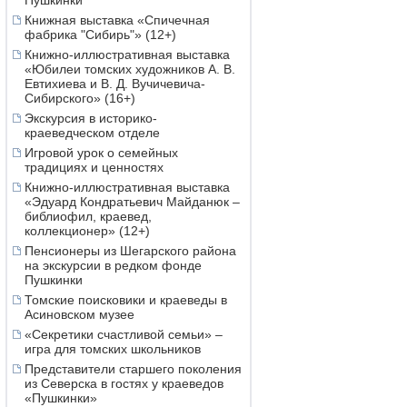
Пушкинки
Книжная выставка «Спичечная
фабрика "Сибирь"» (12+)
Книжно-иллюстративная выставка
«Юбилеи томских художников А. В.
Евтихиева и В. Д. Вучичевича-
Сибирского» (16+)
Экскурсия в историко-
краеведческом отделе
Игровой урок о семейных
традициях и ценностях
Книжно-иллюстративная выставка
«Эдуард Кондратьевич Майданюк –
библиофил, краевед,
коллекционер» (12+)
Пенсионеры из Шегарского района
на экскурсии в редком фонде
Пушкинки
Томские поисковики и краеведы в
Асиновском музее
«Секретики счастливой семьи» –
игра для томских школьников
Представители старшего поколения
из Северска в гостях у краеведов
«Пушкинки»