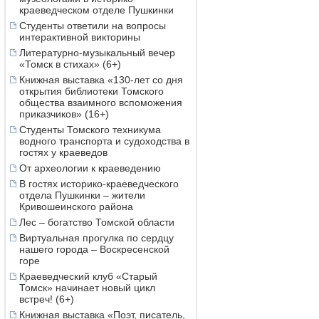
краеведческом отделе Пушкинки
Студенты ответили на вопросы
интерактивной викторины
Литературно-музыкальный вечер
«Томск в стихах» (6+)
Книжная выставка «130-лет со дня
открытия библиотеки Томского
общества взаимного вспоможения
приказчиков» (16+)
Студенты Томского техникума
водного транспорта и судоходства в
гостях у краеведов
От археологии к краеведению
В гостях историко-краеведческого
отдела Пушкинки – жители
Кривошеинского района
Лес – богатство Томской области
Виртуальная прогулка по сердцу
нашего города – Воскресенской
горе
Краеведческий клуб «Старый
Томск» начинает новый цикл
встреч! (6+)
Книжная выставка «Поэт, писатель,