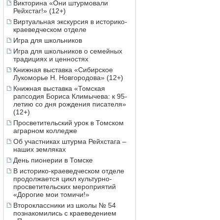
Викторина «Они штурмовали
Рейхстаг!» (12+)
Виртуальная экскурсия в историко-
краеведческом отделе
Игра для школьников
Игра для школьников о семейных
традициях и ценностях
Книжная выставка «Сибирское
Лукоморье Н. Новгородова» (12+)
Книжная выставка «Томская
рапсодия Бориса Климычева: к 95-
летию со дня рождения писателя»
(12+)
Просветительский урок в Томском
аграрном колледже
Об участниках штурма Рейхстага –
наших земляках
День пионерии в Томске
В историко-краеведческом отделе
продолжается цикл культурно-
просветительских мероприятий
«Дорогие мои томичи!»
Второклассники из школы № 54
познакомились с краеведением