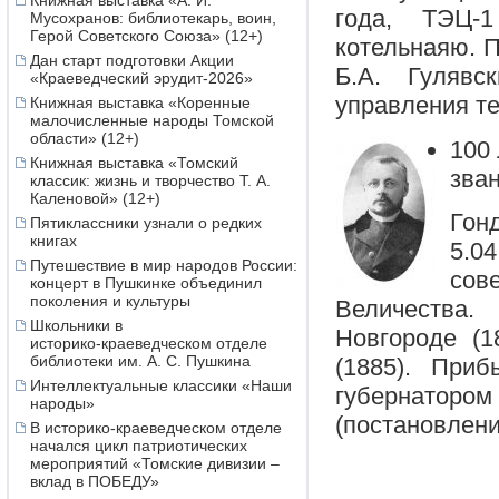
Книжная выставка «А. И.
года, ТЭЦ-1
Мусохранов: библиотекарь, воин,
Герой Советского Союза» (12+)
котельнаяю. П
Дан старт подготовки Акции
Б.А. Гулявс
«Краеведческий эрудит-2026»
управления те
Книжная выставка «Коренные
малочисленные народы Томской
области» (12+)
100
Книжная выставка «Томский
зва
классик: жизнь и творчество Т. А.
Каленовой» (12+)
Гон
Пятиклассники узнали о редких
книгах
5.0
Путешествие в мир народов России:
сов
концерт в Пушкинке объединил
поколения и культуры
Величества
Школьники в
Новгороде (1
историко‑краеведческом отделе
библиотеки им. А. С. Пушкина
(1885). Приб
Интеллектуальные классики «Наши
губернаторо
народы»
(постановлени
В историко-краеведческом отделе
начался цикл патриотических
мероприятий «Томские дивизии –
вклад в ПОБЕДУ»