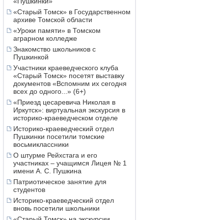
«Пушкинки»
«Старый Томск» в Государственном
архиве Томской области
«Уроки памяти» в Томском
аграрном колледже
Знакомство школьников с
Пушкинкой
Участники краеведческого клуба
«Старый Томск» посетят выставку
документов «Вспомним их сегодня
всех до одного...» (6+)
«Приезд цесаревича Николая в
Иркутск»: виртуальная экскурсия в
историко-краеведческом отделе
Историко-краеведческий отдел
Пушкинки посетили томские
восьмиклассники
О штурме Рейхстага и его
участниках – учащимся Лицея № 1
имени А. С. Пушкина
Патриотическое занятие для
студентов
Историко-краеведческий отдел
вновь посетили школьники
«Старый Томск» на экскурсии