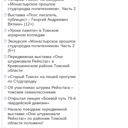
«Монастырское прошлое
студгородка политехников». Часть 2
Выставка «Поэт, писатель,
публицист – Георгий Андреевич
Вяткин» (12+)
«Уроки памяти» в Томском
аграрном колледже
Экскурсия «Монастырское прошлое
студгородка политехников» Часть 2
(6+)
Передвижная выставка «Они
штурмовали Рейхстаг» в
Кривошеинском районе Томской
области
«Старый Томск» на пешей прогулке
по Студгородку
Об участниках штурма Рейхстага –
томским семиклассникам
Открытая лекция «Боевой путь 79-й
гвардейской дивизии»
Начало поездкам передвижной
выставки «Они штурмовали
Рейхстаг» по районам Томской
области положено!