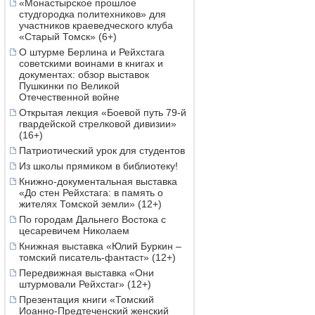
«Монастырское прошлое
студгородка политехников» для
участников краеведческого клуба
«Старый Томск» (6+)
О штурме Берлина и Рейхстага
советскими воинами в книгах и
документах: обзор выставок
Пушкинки по Великой
Отечественной войне
Открытая лекция «Боевой путь 79-й
гвардейской стрелковой дивизии»
(16+)
Патриотический урок для студентов
Из школы прямиком в библиотеку!
Книжно-документальная выставка
«До стен Рейхстага: в память о
жителях Томской земли» (12+)
По городам Дальнего Востока с
цесаревичем Николаем
Книжная выставка «Юлий Буркин –
томский писатель-фантаст» (12+)
Передвижная выставка «Они
штурмовали Рейхстаг» (12+)
Презентация книги «Томский
Иоанно-Предтеченский женский