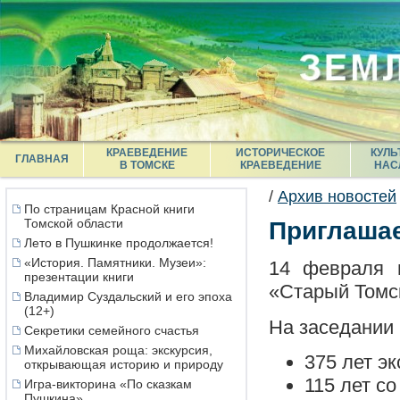
КРАЕВЕДЕНИЕ
ИСТОРИЧЕСКОЕ
КУЛЬ
ГЛАВНАЯ
В ТОМСКЕ
КРАЕВЕДЕНИЕ
НАС
/
Архив новостей
По страницам Красной книги
Томской области
Приглашае
Лето в Пушкинке продолжается!
«История. Памятники. Музеи»:
14 февраля в
презентации книги
«Старый Томс
Владимир Суздальский и его эпоха
(12+)
На заседании
Секретики семейного счастья
Михайловская роща: экскурсия,
375 лет э
открывающая историю и природу
115 лет со
Игра-викторина «По сказкам
Пушкина»