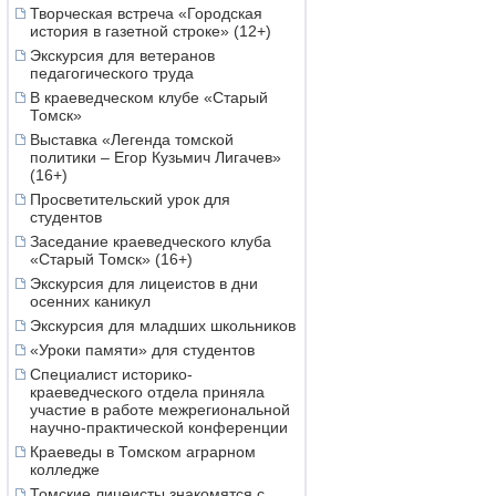
Творческая встреча «Городская
история в газетной строке» (12+)
Экскурсия для ветеранов
педагогического труда
В краеведческом клубе «Старый
Томск»
Выставка «Легенда томской
политики – Егор Кузьмич Лигачев»
(16+)
Просветительский урок для
студентов
Заседание краеведческого клуба
«Старый Томск» (16+)
Экскурсия для лицеистов в дни
осенних каникул
Экскурсия для младших школьников
«Уроки памяти» для студентов
Специалист историко-
краеведческого отдела приняла
участие в работе межрегиональной
научно-практической конференции
Краеведы в Томском аграрном
колледже
Томские лицеисты знакомятся с