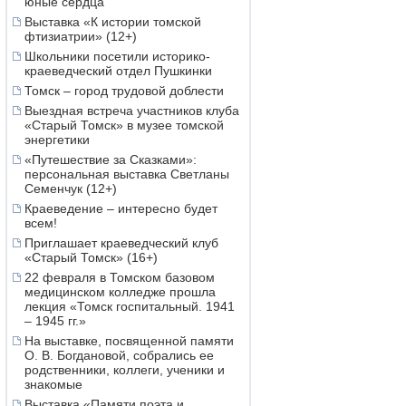
юные сердца
Выставка «К истории томской
фтизиатрии» (12+)
Школьники посетили историко-
краеведческий отдел Пушкинки
Томск – город трудовой доблести
Выездная встреча участников клуба
«Старый Томск» в музее томской
энергетики
«Путешествие за Сказками»:
персональная выставка Светланы
Семенчук (12+)
Краеведение – интересно будет
всем!
Приглашает краеведческий клуб
«Старый Томск» (16+)
22 февраля в Томском базовом
медицинском колледже прошла
лекция «Томск госпитальный. 1941
– 1945 гг.»
На выставке, посвященной памяти
О. В. Богдановой, собрались ее
родственники, коллеги, ученики и
знакомые
Выставка «Памяти поэта и