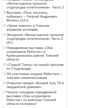
«Монастырское прошлое
студгородка политехников». Часть 2
Выставка «Поэт, писатель,
публицист – Георгий Андреевич
Вяткин» (12+)
«Уроки памяти» в Томском
аграрном колледже
Экскурсия «Монастырское прошлое
студгородка политехников» Часть 2
(6+)
Передвижная выставка «Они
штурмовали Рейхстаг» в
Кривошеинском районе Томской
области
«Старый Томск» на пешей прогулке
по Студгородку
Об участниках штурма Рейхстага –
томским семиклассникам
Открытая лекция «Боевой путь 79-й
гвардейской дивизии»
Начало поездкам передвижной
выставки «Они штурмовали
Рейхстаг» по районам Томской
области положено!