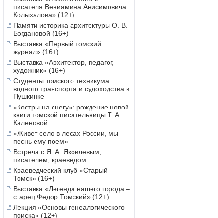
писателя Вениамина Анисимовича
Колыхалова» (12+)
Памяти историка архитектуры О. В.
Богдановой (16+)
Выставка «Первый томский
журнал» (16+)
Выставка «Архитектор, педагог,
художник» (16+)
Студенты томского техникума
водного транспорта и судоходства в
Пушкинке
«Костры на снегу»: рождение новой
книги томской писательницы Т. А.
Каленовой
«Живет село в лесах России, мы
песнь ему поем»
Встреча с Я. А. Яковлевым,
писателем, краеведом
Краеведческий клуб «Старый
Томск» (16+)
Выставка «Легенда нашего города –
старец Федор Томский» (12+)
Лекция «Основы генеалогического
поиска» (12+)