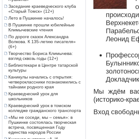
о
Заседание краеведческого клуба
«Старый Томск» (12+)
происходи
Лето в Пушкинке началось!
Верхнекет
В Пушкинке прошли юбилейные
Парабельс
Климычевские чтения
По дороге сказок Александра
Леонид Еф
Волкова. К 135-летию писателя»
(6+)
Творчество Бориса Климычева:
Профессор
взгляд сквозь годы (12+)
Булынников
Библиотекари в Центре татарской
золотонос
культуры
Каникулы начались с открытия:
Докладчик
четвероклассники познакомились с
тайнами родного края
Мы ждём ва
Краеведческий урок для
(историко-кра
школьников
Краеведческий урок в томском
Вход свободн
колледже гражданского транспорта
«Мы не соседи, мы – семья»: в
Пушкинке состоялась творческая
встреча, посвященная Году
единства народов России