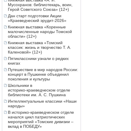
Книжная выставка «А. И.
Мусохранов: библиотекарь, воин,
Герой Советского Союза» (12+)
Дан старт подготовки Акции
«Краеведческий эрудит-2026»
Книжная выставка «Коренные
малочисленные народы Томской
области» (12+)
Книжная выставка «Томский
классик: жизнь и творчество Т. А.
Каленовой» (12+)
Пятиклассники узнали о редких
книгах
Путешествие в мир народов России:
концерт в Пушкинке объединил
поколения и культуры
Школьники в
историко‑краеведческом отделе
библиотеки им. А. С. Пушкина
Интеллектуальные классики «Наши
народы»
В историко-краеведческом отделе
начался цикл патриотических
мероприятий «Томские дивизии –
вклад в ПОБЕДУ»