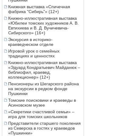
Пушкинки
Книжная выставка «Спичечная
фабрика "Сибирь"» (12+)
Книжно-иллюстративная выставка
«Юбилеи томских художников А. В.
Евтихиева и В. Д. Вучичевича-
Сибирского» (16+)
Экскурсия в историко-
краеведческом отделе
Игровой урок о семейных
традициях и ценностях
Книжно-иллюстративная выставка
«Эдуард Кондратьевич Майданюк –
библиофил, краевед,
коллекционер» (12+)
Пенсионеры из Шегарского района
на экскурсии в редком фонде
Пушкинки
Томские поисковики и краеведы в
Асиновском музее
«Секретики счастливой семьи» –
игра для томских школьников
Представители старшего поколения
из Северска в гостях у краеведов
«Пушкинки»