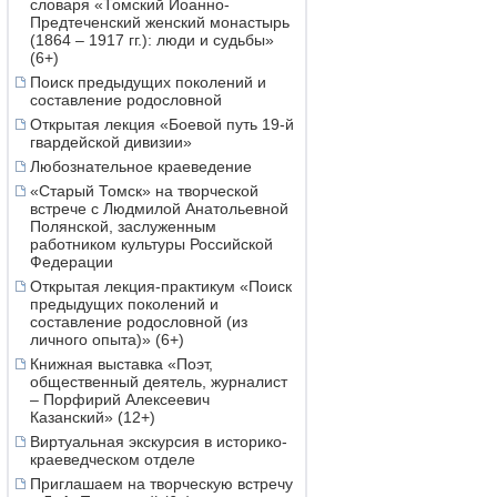
словаря «Томский Иоанно-
Предтеченский женский монастырь
(1864 – 1917 гг.): люди и судьбы»
(6+)
Поиск предыдущих поколений и
составление родословной
Открытая лекция «Боевой путь 19-й
гвардейской дивизии»
Любознательное краеведение
«Старый Томск» на творческой
встрече с Людмилой Анатольевной
Полянской, заслуженным
работником культуры Российской
Федерации
Открытая лекция-практикум «Поиск
предыдущих поколений и
составление родословной (из
личного опыта)» (6+)
Книжная выставка «Поэт,
общественный деятель, журналист
– Порфирий Алексеевич
Казанский» (12+)
Виртуальная экскурсия в историко-
краеведческом отделе
Приглашаем на творческую встречу