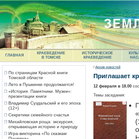
КРАЕВЕДЕНИЕ
ИСТОРИЧЕСКОЕ
КУЛЬ
ГЛАВНАЯ
В ТОМСКЕ
КРАЕВЕДЕНИЕ
НАС
/
Архив новостей
По страницам Красной книги
Приглашает кр
Томской области
Лето в Пушкинке продолжается!
12 февраля в 18.00
сос
«История. Памятники. Музеи»:
Темы заседания:
презентации книги
Владимир Суздальский и его эпоха
П
(12+)
«
Секретики семейного счастья
(
Михайловская роща: экскурсия,
открывающая историю и природу
о
Игра-викторина «По сказкам
Н
Пушкина»