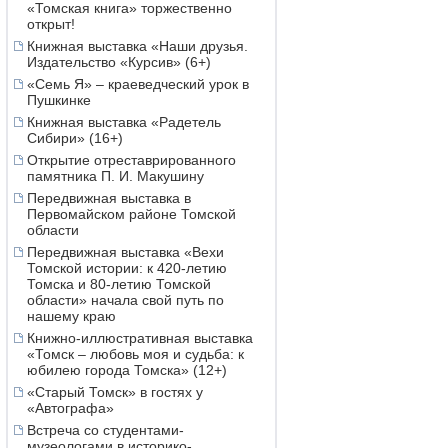
«Томская книга» торжественно
открыт!
Книжная выставка «Наши друзья.
Издательство «Курсив» (6+)
«Семь Я» – краеведческий урок в
Пушкинке
Книжная выставка «Радетель
Сибири» (16+)
Открытие отреставрированного
памятника П. И. Макушину
Передвижная выставка в
Первомайском районе Томской
области
Передвижная выставка «Вехи
Томской истории: к 420-летию
Томска и 80-летию Томской
области» начала свой путь по
нашему краю
Книжно-иллюстративная выставка
«Томск – любовь моя и судьба: к
юбилею города Томска» (12+)
«Старый Томск» в гостях у
«Автографа»
Встреча со студентами-
музеологами в историко-