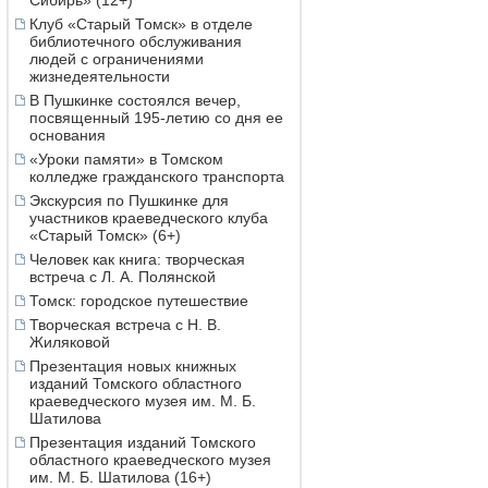
Сибирь» (12+)
Клуб «Старый Томск» в отделе
библиотечного обслуживания
людей с ограничениями
жизнедеятельности
В Пушкинке состоялся вечер,
посвященный 195-летию со дня ее
основания
«Уроки памяти» в Томском
колледже гражданского транспорта
Экскурсия по Пушкинке для
участников краеведческого клуба
«Старый Томск» (6+)
Человек как книга: творческая
встреча с Л. А. Полянской
Томск: городское путешествие
Творческая встреча с Н. В.
Жиляковой
Презентация новых книжных
изданий Томского областного
краеведческого музея им. М. Б.
Шатилова
Презентация изданий Томского
областного краеведческого музея
им. М. Б. Шатилова (16+)