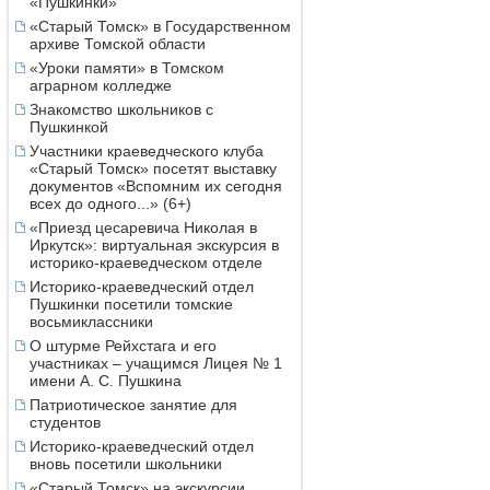
«Пушкинки»
«Старый Томск» в Государственном
архиве Томской области
«Уроки памяти» в Томском
аграрном колледже
Знакомство школьников с
Пушкинкой
Участники краеведческого клуба
«Старый Томск» посетят выставку
документов «Вспомним их сегодня
всех до одного...» (6+)
«Приезд цесаревича Николая в
Иркутск»: виртуальная экскурсия в
историко-краеведческом отделе
Историко-краеведческий отдел
Пушкинки посетили томские
восьмиклассники
О штурме Рейхстага и его
участниках – учащимся Лицея № 1
имени А. С. Пушкина
Патриотическое занятие для
студентов
Историко-краеведческий отдел
вновь посетили школьники
«Старый Томск» на экскурсии