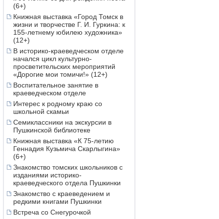
(6+)
Книжная выставка «Город Томск в
жизни и творчестве Г. И. Гуркина: к
155-летнему юбилею художника»
(12+)
В историко-краеведческом отделе
начался цикл культурно-
просветительских мероприятий
«Дорогие мои томичи!» (12+)
Воспитательное занятие в
краеведческом отделе
Интерес к родному краю со
школьной скамьи
Семиклассники на экскурсии в
Пушкинской библиотеке
Книжная выставка «К 75-летию
Геннадия Кузьмича Скарлыгина»
(6+)
Знакомство томских школьников с
изданиями историко-
краеведческого отдела Пушкинки
Знакомство с краеведением и
редкими книгами Пушкинки
Встреча со Снегурочкой