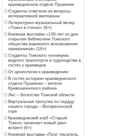
краеведческом отделе Пушкинки
Студенты ответили на вопросы
интерактивной викторины
Литературно-музыкальный вечер
«Томск в стихах» (6+)
Книжная выставка «130-лет со дня
открытия библиотеки Томского
общества взаимного вспоможения
приказчиков» (16+)
Студенты Томского техникума
водного транспорта и судоходства в
гостях у краеведов
От археологии к краеведению
В гостях историко-краеведческого
отдела Пушкинки – жители
Кривошеинского района
Лес – богатство Томской области
Виртуальная прогулка по сердцу
нашего города – Воскресенской
горе
Краеведческий клуб «Старый
Томск» начинает новый цикл
встреч! (6+)
Книжная выставка «Поэт, писатель,