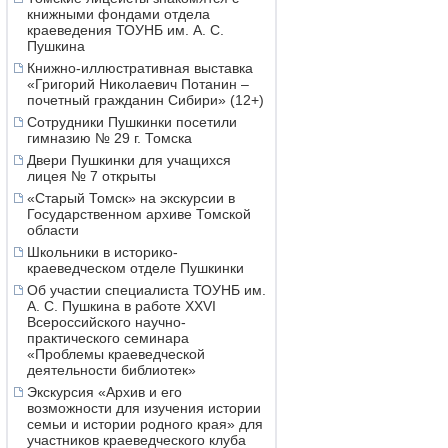
книжными фондами отдела
краеведения ТОУНБ им. А. С.
Пушкина
Книжно-иллюстративная выставка
«Григорий Николаевич Потанин –
почетный гражданин Сибири» (12+)
Сотрудники Пушкинки посетили
гимназию № 29 г. Томска
Двери Пушкинки для учащихся
лицея № 7 открыты
«Старый Томск» на экскурсии в
Государственном архиве Томской
области
Школьники в историко-
краеведческом отделе Пушкинки
Об участии специалиста ТОУНБ им.
А. С. Пушкина в работе XXVI
Всероссийского научно-
практического семинара
«Проблемы краеведческой
деятельности библиотек»
Экскурсия «Архив и его
возможности для изучения истории
семьи и истории родного края» для
участников краеведческого клуба