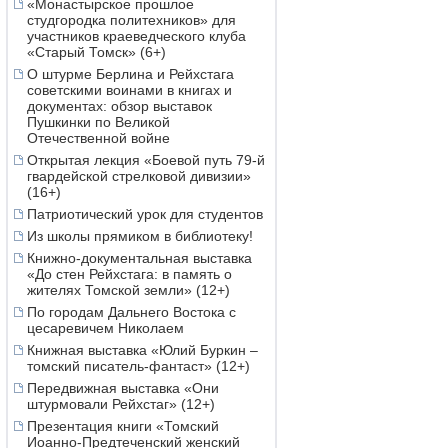
«Монастырское прошлое
студгородка политехников» для
участников краеведческого клуба
«Старый Томск» (6+)
О штурме Берлина и Рейхстага
советскими воинами в книгах и
документах: обзор выставок
Пушкинки по Великой
Отечественной войне
Открытая лекция «Боевой путь 79-й
гвардейской стрелковой дивизии»
(16+)
Патриотический урок для студентов
Из школы прямиком в библиотеку!
Книжно-документальная выставка
«До стен Рейхстага: в память о
жителях Томской земли» (12+)
По городам Дальнего Востока с
цесаревичем Николаем
Книжная выставка «Юлий Буркин –
томский писатель-фантаст» (12+)
Передвижная выставка «Они
штурмовали Рейхстаг» (12+)
Презентация книги «Томский
Иоанно-Предтеченский женский