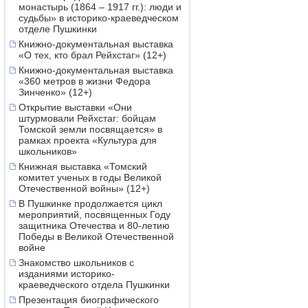
монастырь (1864 – 1917 гг.): люди и
судьбы» в историко-краеведческом
отделе Пушкинки
Книжно-документальная выставка
«О тех, кто брал Рейхстаг» (12+)
Книжно-документальная выставка
«360 метров в жизни Федора
Зинченко» (12+)
Открытие выставки «Они
штурмовали Рейхстаг: бойцам
Томской земли посвящается» в
рамках проекта «Культура для
школьников»
Книжная выставка «Томский
комитет ученых в годы Великой
Отечественной войны» (12+)
В Пушкинке продолжается цикл
мероприятий, посвященных Году
защитника Отечества и 80-летию
Победы в Великой Отечественной
войне
Знакомство школьников с
изданиями историко-
краеведческого отдела Пушкинки
Презентация биографического