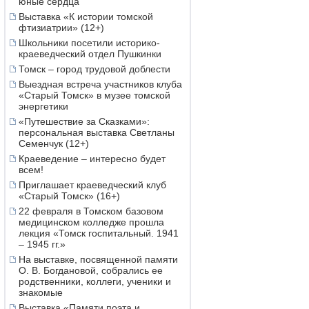
юные сердца
Выставка «К истории томской
фтизиатрии» (12+)
Школьники посетили историко-
краеведческий отдел Пушкинки
Томск – город трудовой доблести
Выездная встреча участников клуба
«Старый Томск» в музее томской
энергетики
«Путешествие за Сказками»:
персональная выставка Светланы
Семенчук (12+)
Краеведение – интересно будет
всем!
Приглашает краеведческий клуб
«Старый Томск» (16+)
22 февраля в Томском базовом
медицинском колледже прошла
лекция «Томск госпитальный. 1941
– 1945 гг.»
На выставке, посвященной памяти
О. В. Богдановой, собрались ее
родственники, коллеги, ученики и
знакомые
Выставка «Памяти поэта и