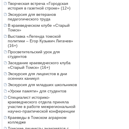
Творческая встреча «Городская
история в газетной строке» (12+)
Экскурсия для ветеранов
педагогического труда
В краеведческом клубе «Старый
Томск»
Выставка «Легенда томской
политики – Егор Кузьмич Лигачев»
(16+)
Просветительский урок для
студентов
Заседание краеведческого клуба
«Старый Томск» (16+)
Экскурсия для лицеистов в дни
осенних каникул
Экскурсия для младших школьников
«Уроки памяти» для студентов
Специалист историко-
краеведческого отдела приняла
участие в работе межрегиональной
научно-практической конференции
Краеведы в Томском аграрном
колледже
Томские лицеисты знакомятся с