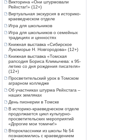
Викторина «Они штурмовали
Рейхстаг!» (12+)
Виртуальная экскурсия в историко-
краеведческом отделе
Игра для школьников
Игра для школьников о семейных
традициях и ценностях
Книжная выставка «Сибирское
Лукоморье Н. Новгородова» (12+)
Книжная выставка «Томская
рапсодия Бориса Климычева: к 95-
летию со дня рождения писателя»
(12+)
Просветительский урок в Томском
аграрном колледже
Об участниках штурма Рейхстага –
наших земляках
День пионерии в Томске
В историко-краеведческом отделе
продолжается цикл культурно-
просветительских мероприятий
«Дорогие мои томичи!»
Второклассники из школы № 54
познакомились с краеведением