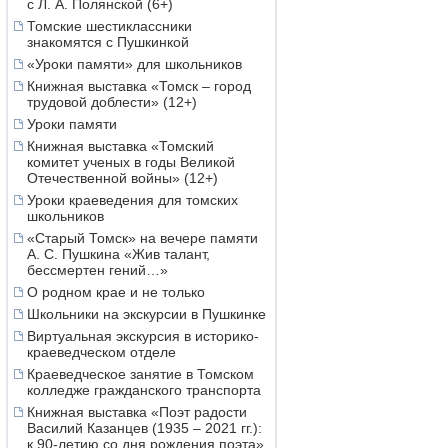
с Л. А. Полянской (6+)
Томские шестиклассники
знакомятся с Пушкинкой
«Уроки памяти» для школьников
Книжная выставка «Томск – город
трудовой доблести» (12+)
Уроки памяти
Книжная выставка «Томский
комитет ученых в годы Великой
Отечественной войны» (12+)
Уроки краеведения для томских
школьников
«Старый Томск» на вечере памяти
А. С. Пушкина «Жив талант,
бессмертен гений…»
О родном крае и не только
Школьники на экскурсии в Пушкинке
Виртуальная экскурсия в историко-
краеведческом отделе
Краеведческое занятие в Томском
колледже гражданского транспорта
Книжная выставка «Поэт радости
Василий Казанцев (1935 – 2021 гг.):
к 90-летию со дня рождения поэта»