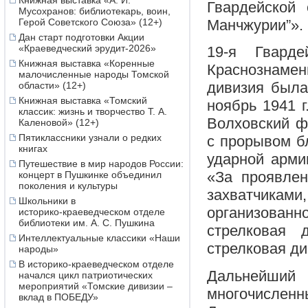
Книжная выставка «А. И.
Гвардейской 
Мусохранов: библиотекарь, воин,
Герой Советского Союза» (12+)
Манчжурии”».
Дан старт подготовки Акции
«Краеведческий эрудит-2026»
19-я Гварде
Книжная выставка «Коренные
Краснознаме
малочисленные народы Томской
дивизия была
области» (12+)
Книжная выставка «Томский
ноябрь 1941 г
классик: жизнь и творчество Т. А.
Волховский ф
Каленовой» (12+)
Пятиклассники узнали о редких
с прорывом б
книгах
ударной арми
Путешествие в мир народов России:
«За проявлен
концерт в Пушкинке объединил
поколения и культуры
захватчика
Школьники в
организован
историко‑краеведческом отделе
библиотеки им. А. С. Пушкина
стрелковая 
Интеллектуальные классики «Наши
стрелковая ди
народы»
В историко-краеведческом отделе
Дальнейший 
начался цикл патриотических
мероприятий «Томские дивизии –
многочислен
вклад в ПОБЕДУ»