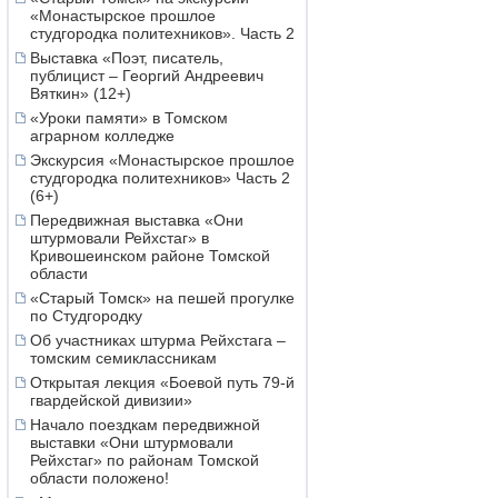
«Монастырское прошлое
студгородка политехников». Часть 2
Выставка «Поэт, писатель,
публицист – Георгий Андреевич
Вяткин» (12+)
«Уроки памяти» в Томском
аграрном колледже
Экскурсия «Монастырское прошлое
студгородка политехников» Часть 2
(6+)
Передвижная выставка «Они
штурмовали Рейхстаг» в
Кривошеинском районе Томской
области
«Старый Томск» на пешей прогулке
по Студгородку
Об участниках штурма Рейхстага –
томским семиклассникам
Открытая лекция «Боевой путь 79-й
гвардейской дивизии»
Начало поездкам передвижной
выставки «Они штурмовали
Рейхстаг» по районам Томской
области положено!