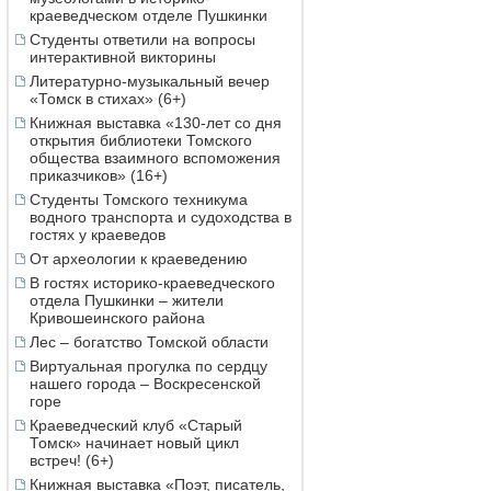
краеведческом отделе Пушкинки
Студенты ответили на вопросы
интерактивной викторины
Литературно-музыкальный вечер
«Томск в стихах» (6+)
Книжная выставка «130-лет со дня
открытия библиотеки Томского
общества взаимного вспоможения
приказчиков» (16+)
Студенты Томского техникума
водного транспорта и судоходства в
гостях у краеведов
От археологии к краеведению
В гостях историко-краеведческого
отдела Пушкинки – жители
Кривошеинского района
Лес – богатство Томской области
Виртуальная прогулка по сердцу
нашего города – Воскресенской
горе
Краеведческий клуб «Старый
Томск» начинает новый цикл
встреч! (6+)
Книжная выставка «Поэт, писатель,