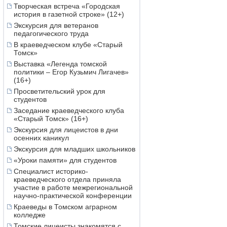
Творческая встреча «Городская
история в газетной строке» (12+)
Экскурсия для ветеранов
педагогического труда
В краеведческом клубе «Старый
Томск»
Выставка «Легенда томской
политики – Егор Кузьмич Лигачев»
(16+)
Просветительский урок для
студентов
Заседание краеведческого клуба
«Старый Томск» (16+)
Экскурсия для лицеистов в дни
осенних каникул
Экскурсия для младших школьников
«Уроки памяти» для студентов
Специалист историко-
краеведческого отдела приняла
участие в работе межрегиональной
научно-практической конференции
Краеведы в Томском аграрном
колледже
Томские лицеисты знакомятся с