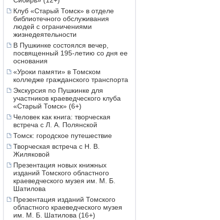
Сибирь» (12+)
Клуб «Старый Томск» в отделе
библиотечного обслуживания
людей с ограничениями
жизнедеятельности
В Пушкинке состоялся вечер,
посвященный 195-летию со дня ее
основания
«Уроки памяти» в Томском
колледже гражданского транспорта
Экскурсия по Пушкинке для
участников краеведческого клуба
«Старый Томск» (6+)
Человек как книга: творческая
встреча с Л. А. Полянской
Томск: городское путешествие
Творческая встреча с Н. В.
Жиляковой
Презентация новых книжных
изданий Томского областного
краеведческого музея им. М. Б.
Шатилова
Презентация изданий Томского
областного краеведческого музея
им. М. Б. Шатилова (16+)