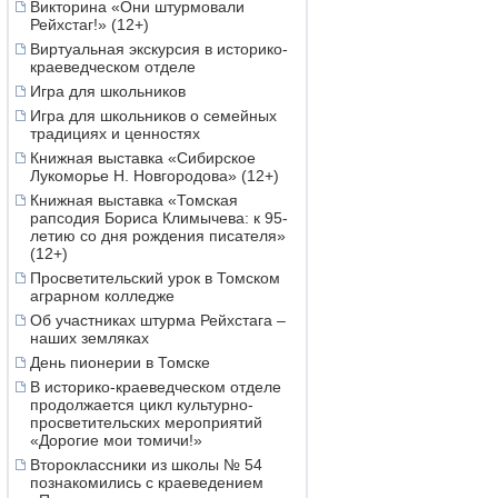
Викторина «Они штурмовали
Рейхстаг!» (12+)
Виртуальная экскурсия в историко-
краеведческом отделе
Игра для школьников
Игра для школьников о семейных
традициях и ценностях
Книжная выставка «Сибирское
Лукоморье Н. Новгородова» (12+)
Книжная выставка «Томская
рапсодия Бориса Климычева: к 95-
летию со дня рождения писателя»
(12+)
Просветительский урок в Томском
аграрном колледже
Об участниках штурма Рейхстага –
наших земляках
День пионерии в Томске
В историко-краеведческом отделе
продолжается цикл культурно-
просветительских мероприятий
«Дорогие мои томичи!»
Второклассники из школы № 54
познакомились с краеведением