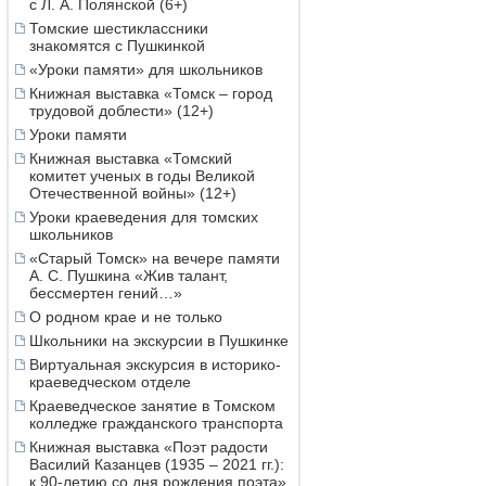
с Л. А. Полянской (6+)
Томские шестиклассники
знакомятся с Пушкинкой
«Уроки памяти» для школьников
Книжная выставка «Томск – город
трудовой доблести» (12+)
Уроки памяти
Книжная выставка «Томский
комитет ученых в годы Великой
Отечественной войны» (12+)
Уроки краеведения для томских
школьников
«Старый Томск» на вечере памяти
А. С. Пушкина «Жив талант,
бессмертен гений…»
О родном крае и не только
Школьники на экскурсии в Пушкинке
Виртуальная экскурсия в историко-
краеведческом отделе
Краеведческое занятие в Томском
колледже гражданского транспорта
Книжная выставка «Поэт радости
Василий Казанцев (1935 – 2021 гг.):
к 90-летию со дня рождения поэта»