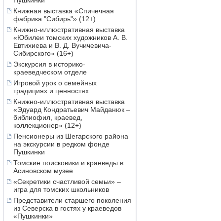
Пушкинки
Книжная выставка «Спичечная
фабрика "Сибирь"» (12+)
Книжно-иллюстративная выставка
«Юбилеи томских художников А. В.
Евтихиева и В. Д. Вучичевича-
Сибирского» (16+)
Экскурсия в историко-
краеведческом отделе
Игровой урок о семейных
традициях и ценностях
Книжно-иллюстративная выставка
«Эдуард Кондратьевич Майданюк –
библиофил, краевед,
коллекционер» (12+)
Пенсионеры из Шегарского района
на экскурсии в редком фонде
Пушкинки
Томские поисковики и краеведы в
Асиновском музее
«Секретики счастливой семьи» –
игра для томских школьников
Представители старшего поколения
из Северска в гостях у краеведов
«Пушкинки»