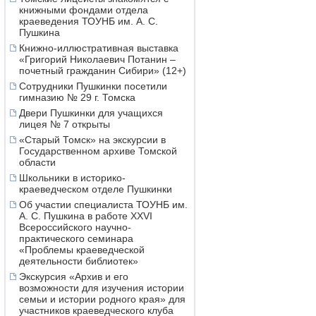
книжными фондами отдела
краеведения ТОУНБ им. А. С.
Пушкина
Книжно-иллюстративная выставка
«Григорий Николаевич Потанин –
почетный гражданин Сибири» (12+)
Сотрудники Пушкинки посетили
гимназию № 29 г. Томска
Двери Пушкинки для учащихся
лицея № 7 открыты
«Старый Томск» на экскурсии в
Государственном архиве Томской
области
Школьники в историко-
краеведческом отделе Пушкинки
Об участии специалиста ТОУНБ им.
А. С. Пушкина в работе XXVI
Всероссийского научно-
практического семинара
«Проблемы краеведческой
деятельности библиотек»
Экскурсия «Архив и его
возможности для изучения истории
семьи и истории родного края» для
участников краеведческого клуба