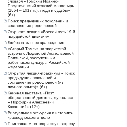
словаря «Томский Иоанно-
Предтеченский женский монастырь
(1864 – 1917 гг.): люди и судьбы»
(6+)
Поиск предыдущих поколений и
составление родословной
Открытая лекция «Боевой путь 19-й
гвардейской дивизии»
Любознательное краеведение
«Старый Томск» на творческой
встрече с Людмилой Анатольевной
Полянской, заслуженным
работником культуры Российской
Федерации
Открытая лекция-практикум «Поиск
предыдущих поколений и
составление родословной (из
личного опыта)» (6+)
Книжная выставка «Поэт,
общественный деятель, журналист
– Порфирий Алексеевич
Казанский» (12+)
Виртуальная экскурсия в историко-
краеведческом отделе
Приглашаем на творческую встречу