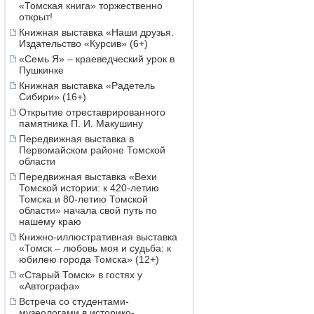
«Томская книга» торжественно
открыт!
Книжная выставка «Наши друзья.
Издательство «Курсив» (6+)
«Семь Я» – краеведческий урок в
Пушкинке
Книжная выставка «Радетель
Сибири» (16+)
Открытие отреставрированного
памятника П. И. Макушину
Передвижная выставка в
Первомайском районе Томской
области
Передвижная выставка «Вехи
Томской истории: к 420-летию
Томска и 80-летию Томской
области» начала свой путь по
нашему краю
Книжно-иллюстративная выставка
«Томск – любовь моя и судьба: к
юбилею города Томска» (12+)
«Старый Томск» в гостях у
«Автографа»
Встреча со студентами-
музеологами в историко-