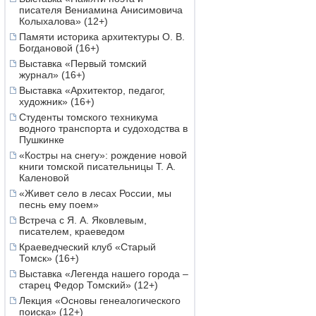
писателя Вениамина Анисимовича
Колыхалова» (12+)
Памяти историка архитектуры О. В.
Богдановой (16+)
Выставка «Первый томский
журнал» (16+)
Выставка «Архитектор, педагог,
художник» (16+)
Студенты томского техникума
водного транспорта и судоходства в
Пушкинке
«Костры на снегу»: рождение новой
книги томской писательницы Т. А.
Каленовой
«Живет село в лесах России, мы
песнь ему поем»
Встреча с Я. А. Яковлевым,
писателем, краеведом
Краеведческий клуб «Старый
Томск» (16+)
Выставка «Легенда нашего города –
старец Федор Томский» (12+)
Лекция «Основы генеалогического
поиска» (12+)