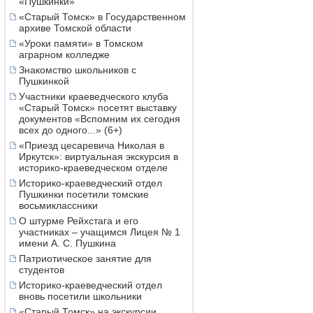
«Пушкинки»
«Старый Томск» в Государственном
архиве Томской области
«Уроки памяти» в Томском
аграрном колледже
Знакомство школьников с
Пушкинкой
Участники краеведческого клуба
«Старый Томск» посетят выставку
документов «Вспомним их сегодня
всех до одного...» (6+)
«Приезд цесаревича Николая в
Иркутск»: виртуальная экскурсия в
историко-краеведческом отделе
Историко-краеведческий отдел
Пушкинки посетили томские
восьмиклассники
О штурме Рейхстага и его
участниках – учащимся Лицея № 1
имени А. С. Пушкина
Патриотическое занятие для
студентов
Историко-краеведческий отдел
вновь посетили школьники
«Старый Томск» на экскурсии