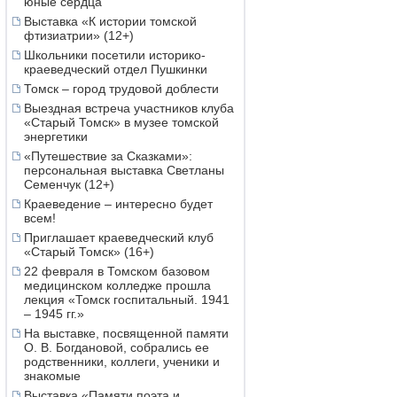
юные сердца
Выставка «К истории томской
фтизиатрии» (12+)
Школьники посетили историко-
краеведческий отдел Пушкинки
Томск – город трудовой доблести
Выездная встреча участников клуба
«Старый Томск» в музее томской
энергетики
«Путешествие за Сказками»:
персональная выставка Светланы
Семенчук (12+)
Краеведение – интересно будет
всем!
Приглашает краеведческий клуб
«Старый Томск» (16+)
22 февраля в Томском базовом
медицинском колледже прошла
лекция «Томск госпитальный. 1941
– 1945 гг.»
На выставке, посвященной памяти
О. В. Богдановой, собрались ее
родственники, коллеги, ученики и
знакомые
Выставка «Памяти поэта и