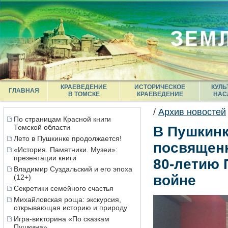
КРАЕВЕДЕНИЕ
ИСТОРИЧЕСКОЕ
КУЛЬ
ГЛАВНАЯ
В ТОМСКЕ
КРАЕВЕДЕНИЕ
НАС
/
Архив новостей
По страницам Красной книги
Томской области
В Пушкинк
Лето в Пушкинке продолжается!
посвященн
«История. Памятники. Музеи»:
презентации книги
80-летию 
Владимир Суздальский и его эпоха
войне
(12+)
Секретики семейного счастья
Михайловская роща: экскурсия,
открывающая историю и природу
Игра-викторина «По сказкам
Пушкина»