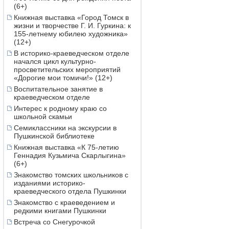
(6+)
Книжная выставка «Город Томск в
жизни и творчестве Г. И. Гуркина: к
155-летнему юбилею художника»
(12+)
В историко-краеведческом отделе
начался цикл культурно-
просветительских мероприятий
«Дорогие мои томичи!» (12+)
Воспитательное занятие в
краеведческом отделе
Интерес к родному краю со
школьной скамьи
Семиклассники на экскурсии в
Пушкинской библиотеке
Книжная выставка «К 75-летию
Геннадия Кузьмича Скарлыгина»
(6+)
Знакомство томских школьников с
изданиями историко-
краеведческого отдела Пушкинки
Знакомство с краеведением и
редкими книгами Пушкинки
Встреча со Снегурочкой