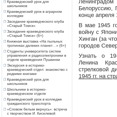
Ленинградо
Краеведческий урок для
школьников
Белоруссию, 
Краеведческий урок в аграрном
конце апреля 
колледже
Заседание краеведческого клуба
В мае 1945 г
«Старый Томск»
войну с Япон
Заседание краеведческого клуба
«Старый Томск» (6+)
Хинган (за чт
Книжная выставка «На пыльных
городов Север
тропинках далеких планет…» (6+)
Студенты университета систем
Узнать о 19
управления и радиоэлектроники в
отделе краеведения Пушкинки
Ленина Кра
Экскурсия в историко-
стрелковой д
краеведческий отдел: знакомство с
редкими книгами
1945 гг. на с
Краеведческий урок для
школьников
Школьники в историко-
краеведческом отделе
Краеведческий урок в колледже
гражданского транспорта
«Словом белым вернусь»: встреча
с творчеством И. Киселевой