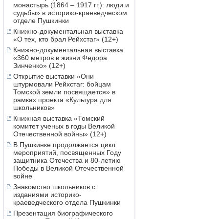
монастырь (1864 – 1917 гг.): люди и
судьбы» в историко-краеведческом
отделе Пушкинки
Книжно-документальная выставка
«О тех, кто брал Рейхстаг» (12+)
Книжно-документальная выставка
«360 метров в жизни Федора
Зинченко» (12+)
Открытие выставки «Они
штурмовали Рейхстаг: бойцам
Томской земли посвящается» в
рамках проекта «Культура для
школьников»
Книжная выставка «Томский
комитет ученых в годы Великой
Отечественной войны» (12+)
В Пушкинке продолжается цикл
мероприятий, посвященных Году
защитника Отечества и 80-летию
Победы в Великой Отечественной
войне
Знакомство школьников с
изданиями историко-
краеведческого отдела Пушкинки
Презентация биографического