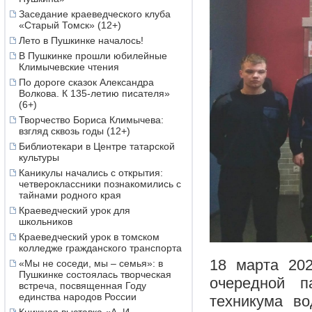
Заседание краеведческого клуба
«Старый Томск» (12+)
Лето в Пушкинке началось!
В Пушкинке прошли юбилейные
Климычевские чтения
По дороге сказок Александра
Волкова. К 135-летию писателя»
(6+)
Творчество Бориса Климычева:
взгляд сквозь годы (12+)
Библиотекари в Центре татарской
культуры
Каникулы начались с открытия:
четвероклассники познакомились с
тайнами родного края
Краеведческий урок для
школьников
Краеведческий урок в томском
колледже гражданского транспорта
18 марта 202
«Мы не соседи, мы – семья»: в
Пушкинке состоялась творческая
очередной п
встреча, посвященная Году
единства народов России
техникума во