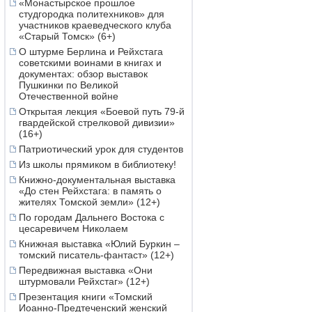
«Монастырское прошлое
студгородка политехников» для
участников краеведческого клуба
«Старый Томск» (6+)
О штурме Берлина и Рейхстага
советскими воинами в книгах и
документах: обзор выставок
Пушкинки по Великой
Отечественной войне
Открытая лекция «Боевой путь 79-й
гвардейской стрелковой дивизии»
(16+)
Патриотический урок для студентов
Из школы прямиком в библиотеку!
Книжно-документальная выставка
«До стен Рейхстага: в память о
жителях Томской земли» (12+)
По городам Дальнего Востока с
цесаревичем Николаем
Книжная выставка «Юлий Буркин –
томский писатель-фантаст» (12+)
Передвижная выставка «Они
штурмовали Рейхстаг» (12+)
Презентация книги «Томский
Иоанно-Предтеченский женский