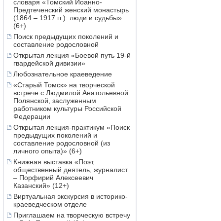
словаря «Томский Иоанно-
Предтеченский женский монастырь
(1864 – 1917 гг.): люди и судьбы»
(6+)
Поиск предыдущих поколений и
составление родословной
Открытая лекция «Боевой путь 19-й
гвардейской дивизии»
Любознательное краеведение
«Старый Томск» на творческой
встрече с Людмилой Анатольевной
Полянской, заслуженным
работником культуры Российской
Федерации
Открытая лекция-практикум «Поиск
предыдущих поколений и
составление родословной (из
личного опыта)» (6+)
Книжная выставка «Поэт,
общественный деятель, журналист
– Порфирий Алексеевич
Казанский» (12+)
Виртуальная экскурсия в историко-
краеведческом отделе
Приглашаем на творческую встречу