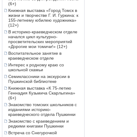
(6+)
Книжная выставка «Город Томск в
жизни и творчестве Г. И. Гуркина: к
155-летнему юбилею художника»
(12+)
В историко-краеведческом отделе
начался цикл культурно-
просветительских мероприятий
«Дорогие мои томичи!» (12+)
Воспитательное занятие в
краеведческом отделе
Интерес к родному краю со
школьной скамьи
Семиклассники на экскурсии в
Пушкинской библиотеке
Книжная выставка «К 75-летию
Геннадия Кузьмича Скарлыгина»
(6+)
Знакомство томских школьников с
изданиями историко-
краеведческого отдела Пушкинки
Знакомство с краеведением и
редкими книгами Пушкинки
Встреча со Снегурочкой