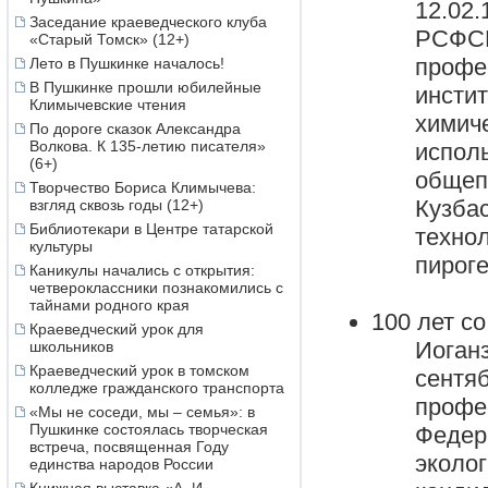
12.02
Заседание краеведческого клуба
РСФСР
«Старый Томск» (12+)
профе
Лето в Пушкинке началось!
В Пушкинке прошли юбилейные
инстит
Климычевские чтения
химич
По дороге сказок Александра
Волкова. К 135-летию писателя»
испол
(6+)
общеп
Творчество Бориса Климычева:
Кузба
взгляд сквозь годы (12+)
Библиотекари в Центре татарской
техно
культуры
пироге
Каникулы начались с открытия:
четвероклассники познакомились с
тайнами родного края
100 лет с
Краеведческий урок для
Иоган
школьников
Краеведческий урок в томском
сентя
колледже гражданского транспорта
профе
«Мы не соседи, мы – семья»: в
Пушкинке состоялась творческая
Федер
встреча, посвященная Году
эколо
единства народов России