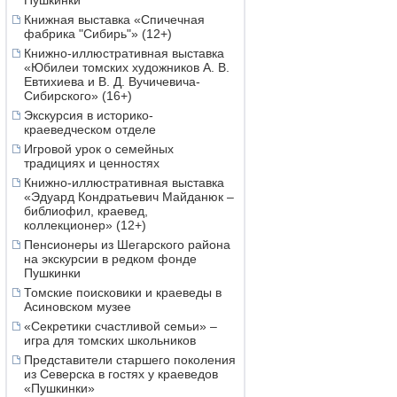
Пушкинки
Книжная выставка «Спичечная
фабрика "Сибирь"» (12+)
Книжно-иллюстративная выставка
«Юбилеи томских художников А. В.
Евтихиева и В. Д. Вучичевича-
Сибирского» (16+)
Экскурсия в историко-
краеведческом отделе
Игровой урок о семейных
традициях и ценностях
Книжно-иллюстративная выставка
«Эдуард Кондратьевич Майданюк –
библиофил, краевед,
коллекционер» (12+)
Пенсионеры из Шегарского района
на экскурсии в редком фонде
Пушкинки
Томские поисковики и краеведы в
Асиновском музее
«Секретики счастливой семьи» –
игра для томских школьников
Представители старшего поколения
из Северска в гостях у краеведов
«Пушкинки»