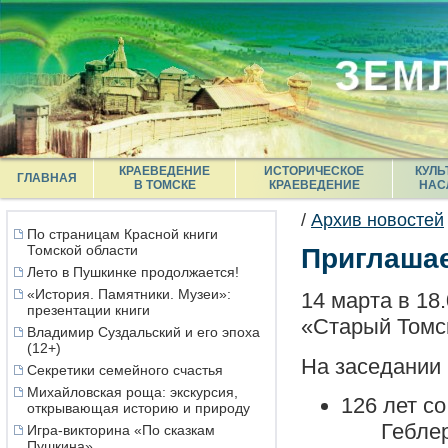
КРАЕВЕДЕНИЕ
ИСТОРИЧЕСКОЕ
КУЛЬ
ГЛАВНАЯ
В ТОМСКЕ
КРАЕВЕДЕНИЕ
НАС
/
Архив новостей
По страницам Красной книги
Томской области
Приглашае
Лето в Пушкинке продолжается!
«История. Памятники. Музеи»:
14 марта в 18
презентации книги
«Старый Томс
Владимир Суздальский и его эпоха
(12+)
На заседании
Секретики семейного счастья
Михайловская роща: экскурсия,
126 лет с
открывающая историю и природу
Гебле
Игра-викторина «По сказкам
Пушкина»