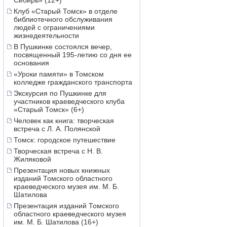
Сибирь» (12+)
Клуб «Старый Томск» в отделе
библиотечного обслуживания
людей с ограничениями
жизнедеятельности
В Пушкинке состоялся вечер,
посвященный 195-летию со дня ее
основания
«Уроки памяти» в Томском
колледже гражданского транспорта
Экскурсия по Пушкинке для
участников краеведческого клуба
«Старый Томск» (6+)
Человек как книга: творческая
встреча с Л. А. Полянской
Томск: городское путешествие
Творческая встреча с Н. В.
Жиляковой
Презентация новых книжных
изданий Томского областного
краеведческого музея им. М. Б.
Шатилова
Презентация изданий Томского
областного краеведческого музея
им. М. Б. Шатилова (16+)