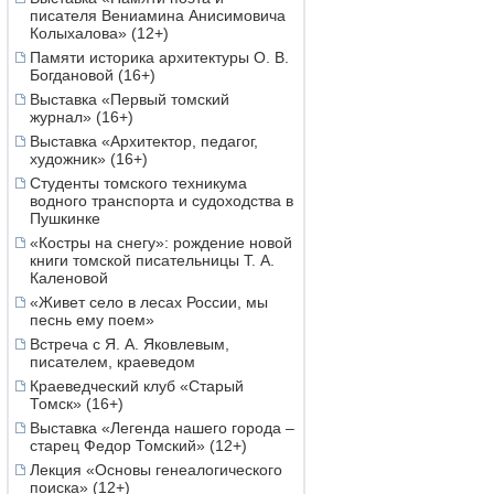
писателя Вениамина Анисимовича
Колыхалова» (12+)
Памяти историка архитектуры О. В.
Богдановой (16+)
Выставка «Первый томский
журнал» (16+)
Выставка «Архитектор, педагог,
художник» (16+)
Студенты томского техникума
водного транспорта и судоходства в
Пушкинке
«Костры на снегу»: рождение новой
книги томской писательницы Т. А.
Каленовой
«Живет село в лесах России, мы
песнь ему поем»
Встреча с Я. А. Яковлевым,
писателем, краеведом
Краеведческий клуб «Старый
Томск» (16+)
Выставка «Легенда нашего города –
старец Федор Томский» (12+)
Лекция «Основы генеалогического
поиска» (12+)