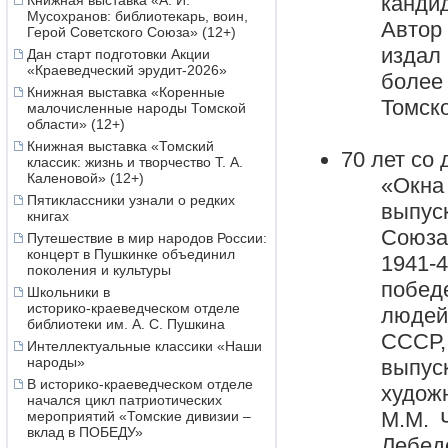
канди
Книжная выставка «А. И.
Мусохранов: библиотекарь, воин,
Автор
Герой Советского Союза» (12+)
издал
Дан старт подготовки Акции
«Краеведческий эрудит-2026»
более
Книжная выставка «Коренные
Томско
малочисленные народы Томской
области» (12+)
Книжная выставка «Томский
70 лет со
классик: жизнь и творчество Т. А.
Каленовой» (12+)
«Окна
Пятиклассники узнали о редких
выпус
книгах
Союза
Путешествие в мир народов России:
концерт в Пушкинке объединил
1941-
поколения и культуры
побед
Школьники в
историко‑краеведческом отделе
людей
библиотеки им. А. С. Пушкина
СССР,
Интеллектуальные классики «Наши
народы»
выпус
В историко-краеведческом отделе
худож
начался цикл патриотических
М.М. 
мероприятий «Томские дивизии –
вклад в ПОБЕДУ»
Лебед