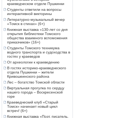
краеведческом отделе Пушкинки
Студенты ответили на вопросы
интерактивной викторины
Литературно-музыкальный вечер
«Томск в стихах» (6+)
Книжная выставка «130-лет со дня
открытия библиотеки Томского
общества взаимного вспоможения
приказчиков» (16+)
Студенты Томского техникума
водного транспорта и судоходства в
гостях у краеведов
От археологии к краеведению
В гостях историко-краеведческого
отдела Пушкинки – жители
Кривошеинского района
Лес – богатство Томской области
Виртуальная прогулка по сердцу
нашего города – Воскресенской
горе
Краеведческий клуб «Старый
Томск» начинает новый цикл
встреч! (6+)
Книжная выставка «Поэт, писатель,