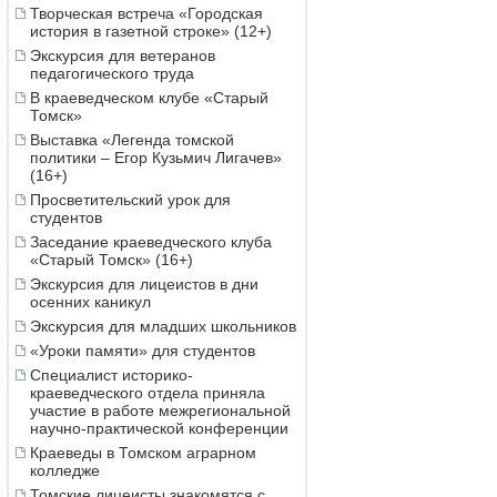
Творческая встреча «Городская
история в газетной строке» (12+)
Экскурсия для ветеранов
педагогического труда
В краеведческом клубе «Старый
Томск»
Выставка «Легенда томской
политики – Егор Кузьмич Лигачев»
(16+)
Просветительский урок для
студентов
Заседание краеведческого клуба
«Старый Томск» (16+)
Экскурсия для лицеистов в дни
осенних каникул
Экскурсия для младших школьников
«Уроки памяти» для студентов
Специалист историко-
краеведческого отдела приняла
участие в работе межрегиональной
научно-практической конференции
Краеведы в Томском аграрном
колледже
Томские лицеисты знакомятся с