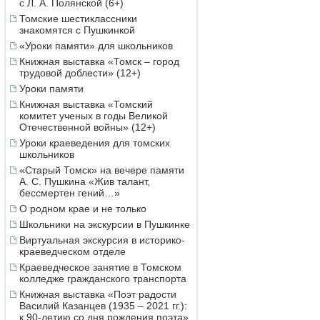
с Л. А. Полянской (6+)
Томские шестиклассники
знакомятся с Пушкинкой
«Уроки памяти» для школьников
Книжная выставка «Томск – город
трудовой доблести» (12+)
Уроки памяти
Книжная выставка «Томский
комитет ученых в годы Великой
Отечественной войны» (12+)
Уроки краеведения для томских
школьников
«Старый Томск» на вечере памяти
А. С. Пушкина «Жив талант,
бессмертен гений…»
О родном крае и не только
Школьники на экскурсии в Пушкинке
Виртуальная экскурсия в историко-
краеведческом отделе
Краеведческое занятие в Томском
колледже гражданского транспорта
Книжная выставка «Поэт радости
Василий Казанцев (1935 – 2021 гг.):
к 90-летию со дня рождения поэта»