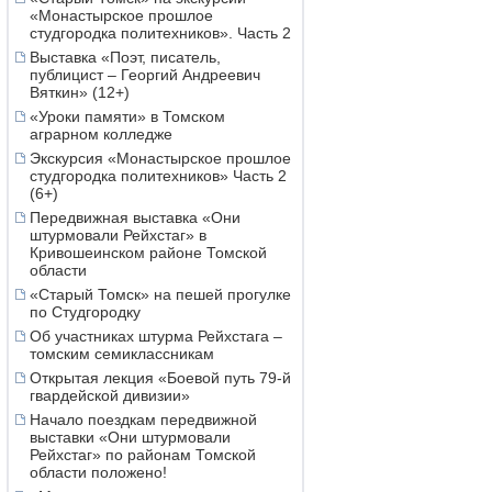
«Монастырское прошлое
студгородка политехников». Часть 2
Выставка «Поэт, писатель,
публицист – Георгий Андреевич
Вяткин» (12+)
«Уроки памяти» в Томском
аграрном колледже
Экскурсия «Монастырское прошлое
студгородка политехников» Часть 2
(6+)
Передвижная выставка «Они
штурмовали Рейхстаг» в
Кривошеинском районе Томской
области
«Старый Томск» на пешей прогулке
по Студгородку
Об участниках штурма Рейхстага –
томским семиклассникам
Открытая лекция «Боевой путь 79-й
гвардейской дивизии»
Начало поездкам передвижной
выставки «Они штурмовали
Рейхстаг» по районам Томской
области положено!