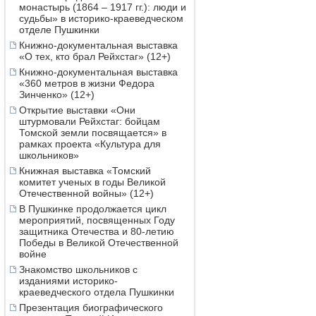
монастырь (1864 – 1917 гг.): люди и
судьбы» в историко-краеведческом
отделе Пушкинки
Книжно-документальная выставка
«О тех, кто брал Рейхстаг» (12+)
Книжно-документальная выставка
«360 метров в жизни Федора
Зинченко» (12+)
Открытие выставки «Они
штурмовали Рейхстаг: бойцам
Томской земли посвящается» в
рамках проекта «Культура для
школьников»
Книжная выставка «Томский
комитет ученых в годы Великой
Отечественной войны» (12+)
В Пушкинке продолжается цикл
мероприятий, посвященных Году
защитника Отечества и 80-летию
Победы в Великой Отечественной
войне
Знакомство школьников с
изданиями историко-
краеведческого отдела Пушкинки
Презентация биографического