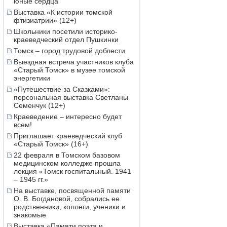
юные сердца
Выставка «К истории томской
фтизиатрии» (12+)
Школьники посетили историко-
краеведческий отдел Пушкинки
Томск – город трудовой доблести
Выездная встреча участников клуба
«Старый Томск» в музее томской
энергетики
«Путешествие за Сказками»:
персональная выставка Светланы
Семенчук (12+)
Краеведение – интересно будет
всем!
Приглашает краеведческий клуб
«Старый Томск» (16+)
22 февраля в Томском базовом
медицинском колледже прошла
лекция «Томск госпитальный. 1941
– 1945 гг.»
На выставке, посвященной памяти
О. В. Богдановой, собрались ее
родственники, коллеги, ученики и
знакомые
Выставка «Памяти поэта и