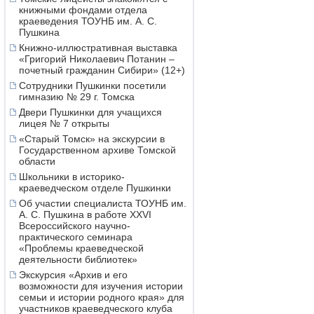
книжными фондами отдела
краеведения ТОУНБ им. А. С.
Пушкина
Книжно-иллюстративная выставка
«Григорий Николаевич Потанин –
почетный гражданин Сибири» (12+)
Сотрудники Пушкинки посетили
гимназию № 29 г. Томска
Двери Пушкинки для учащихся
лицея № 7 открыты
«Старый Томск» на экскурсии в
Государственном архиве Томской
области
Школьники в историко-
краеведческом отделе Пушкинки
Об участии специалиста ТОУНБ им.
А. С. Пушкина в работе XXVI
Всероссийского научно-
практического семинара
«Проблемы краеведческой
деятельности библиотек»
Экскурсия «Архив и его
возможности для изучения истории
семьи и истории родного края» для
участников краеведческого клуба