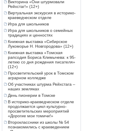
Викторина «Они штурмовали
Рейхстаг!» (12+)
Виртуальная экскурсия в историко-
краеведческом отделе
Игра для школьников
Игра для школьников о семейных
традициях и ценностях
Книжная выставка «Сибирское
Лукоморье Н. Новгородова» (12+)
Книжная выставка «Томская
рапсодия Бориса Климычева: к 95-
летию со дня рождения писателя»
(12+)
Просветительский урок в Томском
аграрном колледже
Об участниках штурма Рейхстага –
наших земляках
День пионерии в Томске
В историко-краеведческом отделе
продолжается цикл культурно-
просветительских мероприятий
«Дорогие мои томичи!»
Второклассники из школы № 54
познакомились с краеведением