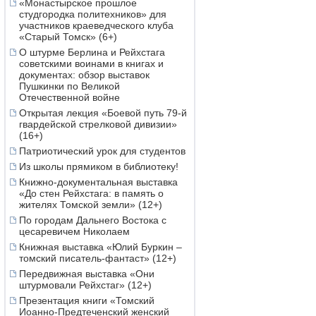
«Монастырское прошлое
студгородка политехников» для
участников краеведческого клуба
«Старый Томск» (6+)
О штурме Берлина и Рейхстага
советскими воинами в книгах и
документах: обзор выставок
Пушкинки по Великой
Отечественной войне
Открытая лекция «Боевой путь 79-й
гвардейской стрелковой дивизии»
(16+)
Патриотический урок для студентов
Из школы прямиком в библиотеку!
Книжно-документальная выставка
«До стен Рейхстага: в память о
жителях Томской земли» (12+)
По городам Дальнего Востока с
цесаревичем Николаем
Книжная выставка «Юлий Буркин –
томский писатель-фантаст» (12+)
Передвижная выставка «Они
штурмовали Рейхстаг» (12+)
Презентация книги «Томский
Иоанно-Предтеченский женский