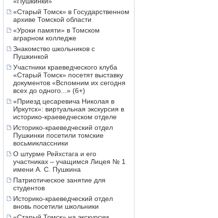
«Пушкинки»
«Старый Томск» в Государственном
архиве Томской области
«Уроки памяти» в Томском
аграрном колледже
Знакомство школьников с
Пушкинкой
Участники краеведческого клуба
«Старый Томск» посетят выставку
документов «Вспомним их сегодня
всех до одного...» (6+)
«Приезд цесаревича Николая в
Иркутск»: виртуальная экскурсия в
историко-краеведческом отделе
Историко-краеведческий отдел
Пушкинки посетили томские
восьмиклассники
О штурме Рейхстага и его
участниках – учащимся Лицея № 1
имени А. С. Пушкина
Патриотическое занятие для
студентов
Историко-краеведческий отдел
вновь посетили школьники
«Старый Томск» на экскурсии