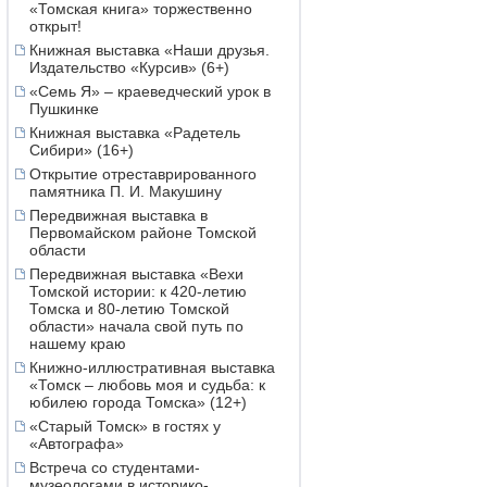
«Томская книга» торжественно
открыт!
Книжная выставка «Наши друзья.
Издательство «Курсив» (6+)
«Семь Я» – краеведческий урок в
Пушкинке
Книжная выставка «Радетель
Сибири» (16+)
Открытие отреставрированного
памятника П. И. Макушину
Передвижная выставка в
Первомайском районе Томской
области
Передвижная выставка «Вехи
Томской истории: к 420-летию
Томска и 80-летию Томской
области» начала свой путь по
нашему краю
Книжно-иллюстративная выставка
«Томск – любовь моя и судьба: к
юбилею города Томска» (12+)
«Старый Томск» в гостях у
«Автографа»
Встреча со студентами-
музеологами в историко-