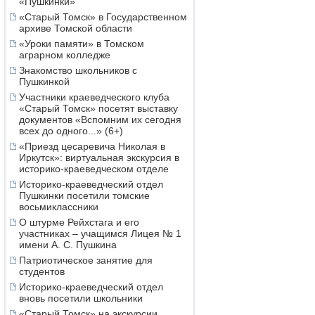
«Пушкинки»
«Старый Томск» в Государственном
архиве Томской области
«Уроки памяти» в Томском
аграрном колледже
Знакомство школьников с
Пушкинкой
Участники краеведческого клуба
«Старый Томск» посетят выставку
документов «Вспомним их сегодня
всех до одного...» (6+)
«Приезд цесаревича Николая в
Иркутск»: виртуальная экскурсия в
историко-краеведческом отделе
Историко-краеведческий отдел
Пушкинки посетили томские
восьмиклассники
О штурме Рейхстага и его
участниках – учащимся Лицея № 1
имени А. С. Пушкина
Патриотическое занятие для
студентов
Историко-краеведческий отдел
вновь посетили школьники
«Старый Томск» на экскурсии