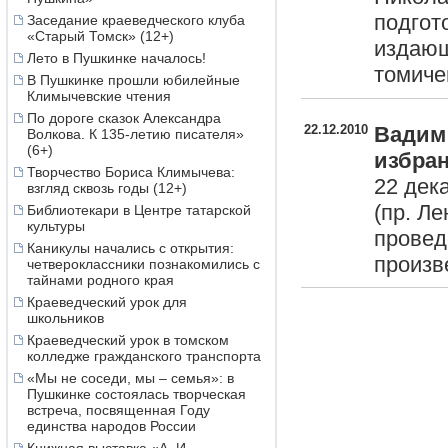
2016
декабрь
,
ноябрь
подгот
Заседание краеведческого клуба
«Старый Томск» (12+)
2015
декабрь
,
ноябрь
издающ
2014
декабрь
,
ноябрь
Лето в Пушкинке началось!
томиче
2013
декабрь
,
ноябрь
В Пушкинке прошли юбилейные
2012
декабрь
,
ноябрь
Климычевские чтения
2011
декабрь
,
ноябрь
По дороге сказок Александра
22.12.2010
Вадим
2010
декабрь
,
ноябрь
Волкова. К 135-летию писателя»
(6+)
избра
Творчество Бориса Климычева:
22 дек
взгляд сквозь годы (12+)
(пр. Ле
Библиотекари в Центре татарской
культуры
провед
Каникулы начались с открытия:
произв
четвероклассники познакомились с
тайнами родного края
Краеведческий урок для
школьников
Краеведческий урок в томском
колледже гражданского транспорта
«Мы не соседи, мы – семья»: в
Пушкинке состоялась творческая
встреча, посвященная Году
единства народов России