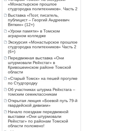
«Монастырское прошлое
студгородка политехников». Часть 2
Выставка «Поэт, писатель,
публицист – Георгий Андреевич
Вяткин» (12+)
«Уроки памяти» в Томском
аграрном колледже
Экскурсия «Монастырское прошлое
студгородка политехников» Часть 2
(6+)
Передвижная выставка «Они
штурмовали Рейхстаг» в
Кривошеинском районе Томской
области
«Старый Томск» на пешей прогулке
по Студгородку
Об участниках штурма Рейхстага –
томским семиклассникам
Открытая лекция «Боевой путь 79-й
гвардейской дивизии»
Начало поездкам передвижной
выставки «Они штурмовали
Рейхстаг» по районам Томской
области положено!