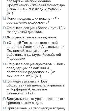
словаря «Томский Иоанно-
Предтеченский женский монастырь
(1864 – 1917 гг.): люди и судьбы»
(6+)
Поиск предыдущих поколений и
составление родословной
Открытая лекция «Боевой путь 19-й
гвардейской дивизии»
Любознательное краеведение
«Старый Томск» на творческой
встрече с Людмилой Анатольевной
Полянской, заслуженным
работником культуры Российской
Федерации
Открытая лекция-практикум «Поиск
предыдущих поколений и
составление родословной (из
личного опыта)» (6+)
Книжная выставка «Поэт,
общественный деятель, журналист
– Порфирий Алексеевич
Казанский» (12+)
Виртуальная экскурсия в историко-
краеведческом отделе
Приглашаем на творческую встречу