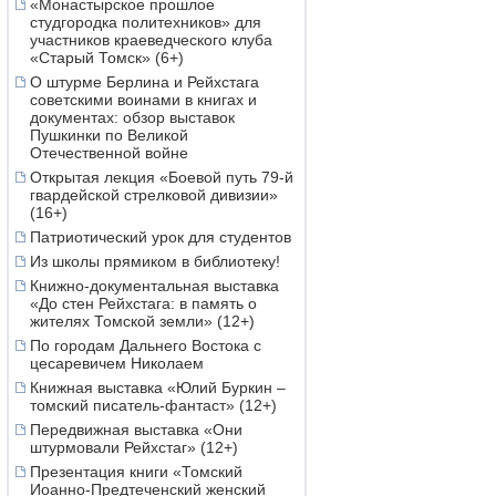
«Монастырское прошлое
студгородка политехников» для
участников краеведческого клуба
«Старый Томск» (6+)
О штурме Берлина и Рейхстага
советскими воинами в книгах и
документах: обзор выставок
Пушкинки по Великой
Отечественной войне
Открытая лекция «Боевой путь 79-й
гвардейской стрелковой дивизии»
(16+)
Патриотический урок для студентов
Из школы прямиком в библиотеку!
Книжно-документальная выставка
«До стен Рейхстага: в память о
жителях Томской земли» (12+)
По городам Дальнего Востока с
цесаревичем Николаем
Книжная выставка «Юлий Буркин –
томский писатель-фантаст» (12+)
Передвижная выставка «Они
штурмовали Рейхстаг» (12+)
Презентация книги «Томский
Иоанно-Предтеченский женский