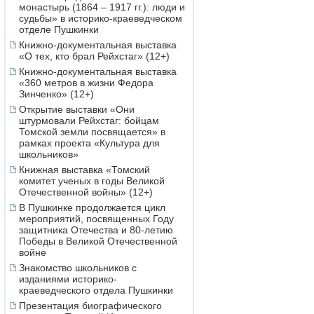
монастырь (1864 – 1917 гг.): люди и
судьбы» в историко-краеведческом
отделе Пушкинки
Книжно-документальная выставка
«О тех, кто брал Рейхстаг» (12+)
Книжно-документальная выставка
«360 метров в жизни Федора
Зинченко» (12+)
Открытие выставки «Они
штурмовали Рейхстаг: бойцам
Томской земли посвящается» в
рамках проекта «Культура для
школьников»
Книжная выставка «Томский
комитет ученых в годы Великой
Отечественной войны» (12+)
В Пушкинке продолжается цикл
мероприятий, посвященных Году
защитника Отечества и 80-летию
Победы в Великой Отечественной
войне
Знакомство школьников с
изданиями историко-
краеведческого отдела Пушкинки
Презентация биографического