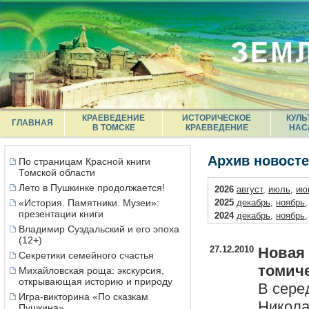
КРАЕВЕДЕНИЕ
ИСТОРИЧЕСКОЕ
КУЛЬ
ГЛАВНАЯ
В ТОМСКЕ
КРАЕВЕДЕНИЕ
НАС
Архив новост
По страницам Красной книги
Томской области
Лето в Пушкинке продолжается!
2026
август
,
июль
,
ию
«История. Памятники. Музеи»:
2025
декабрь
,
ноябрь
презентации книги
2024
декабрь
,
ноябрь
Владимир Суздальский и его эпоха
2023
декабрь
,
ноябрь
(12+)
2022
декабрь
,
ноябрь
27.12.2010
Новая 
Секретики семейного счастья
2021
декабрь
,
октябрь
томич
2020
декабрь
,
ноябрь
Михайловская роща: экскурсия,
открывающая историю и природу
2019
декабрь
,
ноябрь
В сере
2018
декабрь
,
ноябрь
Игра-викторина «По сказкам
Никола
Пушкина»
2017
декабрь
,
ноябрь