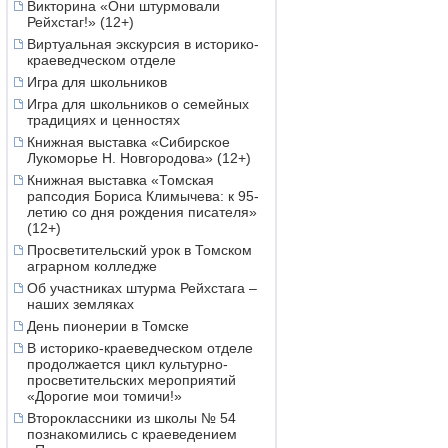
Викторина «Они штурмовали
Рейхстаг!» (12+)
Виртуальная экскурсия в историко-
краеведческом отделе
Игра для школьников
Игра для школьников о семейных
традициях и ценностях
Книжная выставка «Сибирское
Лукоморье Н. Новгородова» (12+)
Книжная выставка «Томская
рапсодия Бориса Климычева: к 95-
летию со дня рождения писателя»
(12+)
Просветительский урок в Томском
аграрном колледже
Об участниках штурма Рейхстага –
наших земляках
День пионерии в Томске
В историко-краеведческом отделе
продолжается цикл культурно-
просветительских мероприятий
«Дорогие мои томичи!»
Второклассники из школы № 54
познакомились с краеведением