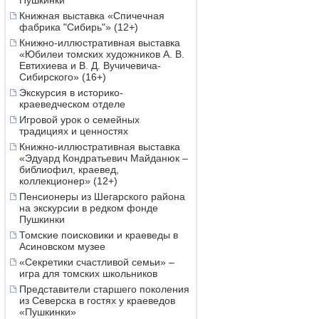
Пушкинки
Книжная выставка «Спичечная
фабрика "Сибирь"» (12+)
Книжно-иллюстративная выставка
«Юбилеи томских художников А. В.
Евтихиева и В. Д. Вучичевича-
Сибирского» (16+)
Экскурсия в историко-
краеведческом отделе
Игровой урок о семейных
традициях и ценностях
Книжно-иллюстративная выставка
«Эдуард Кондратьевич Майданюк –
библиофил, краевед,
коллекционер» (12+)
Пенсионеры из Шегарского района
на экскурсии в редком фонде
Пушкинки
Томские поисковики и краеведы в
Асиновском музее
«Секретики счастливой семьи» –
игра для томских школьников
Представители старшего поколения
из Северска в гостях у краеведов
«Пушкинки»