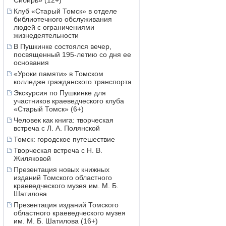
Сибирь» (12+)
Клуб «Старый Томск» в отделе
библиотечного обслуживания
людей с ограничениями
жизнедеятельности
В Пушкинке состоялся вечер,
посвященный 195-летию со дня ее
основания
«Уроки памяти» в Томском
колледже гражданского транспорта
Экскурсия по Пушкинке для
участников краеведческого клуба
«Старый Томск» (6+)
Человек как книга: творческая
встреча с Л. А. Полянской
Томск: городское путешествие
Творческая встреча с Н. В.
Жиляковой
Презентация новых книжных
изданий Томского областного
краеведческого музея им. М. Б.
Шатилова
Презентация изданий Томского
областного краеведческого музея
им. М. Б. Шатилова (16+)