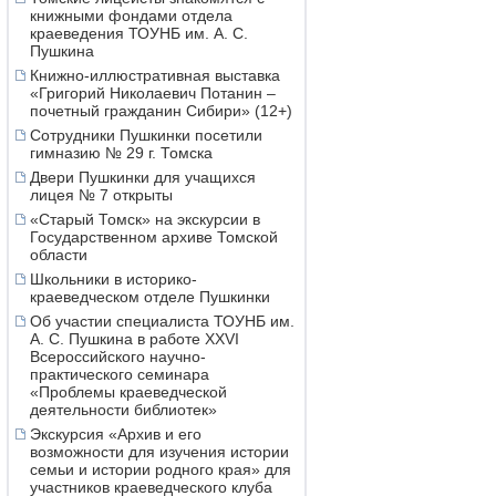
книжными фондами отдела
краеведения ТОУНБ им. А. С.
Пушкина
Книжно-иллюстративная выставка
«Григорий Николаевич Потанин –
почетный гражданин Сибири» (12+)
Сотрудники Пушкинки посетили
гимназию № 29 г. Томска
Двери Пушкинки для учащихся
лицея № 7 открыты
«Старый Томск» на экскурсии в
Государственном архиве Томской
области
Школьники в историко-
краеведческом отделе Пушкинки
Об участии специалиста ТОУНБ им.
А. С. Пушкина в работе XXVI
Всероссийского научно-
практического семинара
«Проблемы краеведческой
деятельности библиотек»
Экскурсия «Архив и его
возможности для изучения истории
семьи и истории родного края» для
участников краеведческого клуба