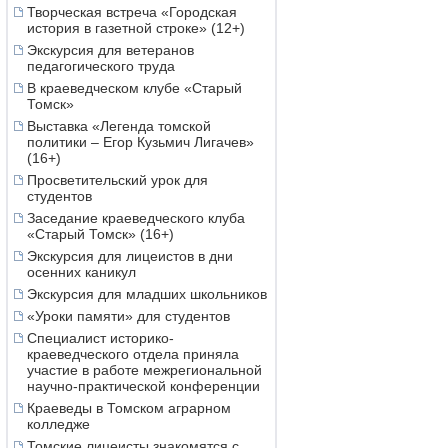
Творческая встреча «Городская
история в газетной строке» (12+)
Экскурсия для ветеранов
педагогического труда
В краеведческом клубе «Старый
Томск»
Выставка «Легенда томской
политики – Егор Кузьмич Лигачев»
(16+)
Просветительский урок для
студентов
Заседание краеведческого клуба
«Старый Томск» (16+)
Экскурсия для лицеистов в дни
осенних каникул
Экскурсия для младших школьников
«Уроки памяти» для студентов
Специалист историко-
краеведческого отдела приняла
участие в работе межрегиональной
научно-практической конференции
Краеведы в Томском аграрном
колледже
Томские лицеисты знакомятся с