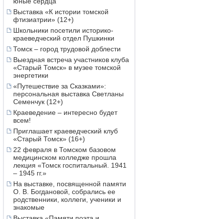
юные сердца
Выставка «К истории томской
фтизиатрии» (12+)
Школьники посетили историко-
краеведческий отдел Пушкинки
Томск – город трудовой доблести
Выездная встреча участников клуба
«Старый Томск» в музее томской
энергетики
«Путешествие за Сказками»:
персональная выставка Светланы
Семенчук (12+)
Краеведение – интересно будет
всем!
Приглашает краеведческий клуб
«Старый Томск» (16+)
22 февраля в Томском базовом
медицинском колледже прошла
лекция «Томск госпитальный. 1941
– 1945 гг.»
На выставке, посвященной памяти
О. В. Богдановой, собрались ее
родственники, коллеги, ученики и
знакомые
Выставка «Памяти поэта и