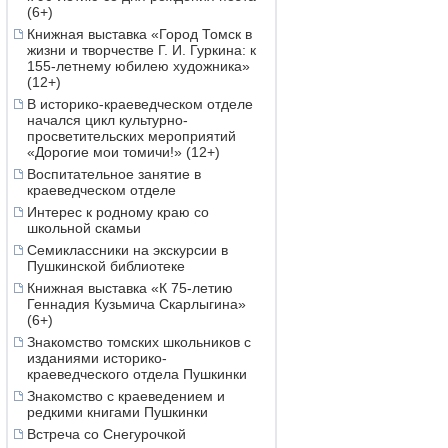
(6+)
Книжная выставка «Город Томск в
жизни и творчестве Г. И. Гуркина: к
155-летнему юбилею художника»
(12+)
В историко-краеведческом отделе
начался цикл культурно-
просветительских мероприятий
«Дорогие мои томичи!» (12+)
Воспитательное занятие в
краеведческом отделе
Интерес к родному краю со
школьной скамьи
Семиклассники на экскурсии в
Пушкинской библиотеке
Книжная выставка «К 75-летию
Геннадия Кузьмича Скарлыгина»
(6+)
Знакомство томских школьников с
изданиями историко-
краеведческого отдела Пушкинки
Знакомство с краеведением и
редкими книгами Пушкинки
Встреча со Снегурочкой