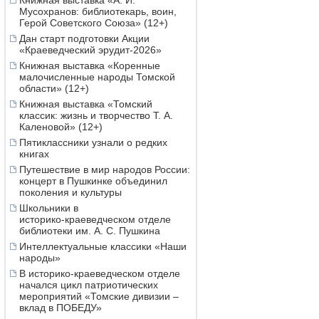
Книжная выставка «А. И.
Мусохранов: библиотекарь, воин,
Герой Советского Союза» (12+)
Дан старт подготовки Акции
«Краеведческий эрудит-2026»
Книжная выставка «Коренные
малочисленные народы Томской
области» (12+)
Книжная выставка «Томский
классик: жизнь и творчество Т. А.
Каленовой» (12+)
Пятиклассники узнали о редких
книгах
Путешествие в мир народов России:
концерт в Пушкинке объединил
поколения и культуры
Школьники в
историко‑краеведческом отделе
библиотеки им. А. С. Пушкина
Интеллектуальные классики «Наши
народы»
В историко-краеведческом отделе
начался цикл патриотических
мероприятий «Томские дивизии –
вклад в ПОБЕДУ»