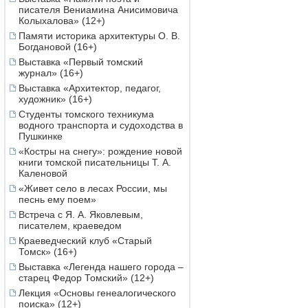
писателя Вениамина Анисимовича
Колыхалова» (12+)
Памяти историка архитектуры О. В.
Богдановой (16+)
Выставка «Первый томский
журнал» (16+)
Выставка «Архитектор, педагог,
художник» (16+)
Студенты томского техникума
водного транспорта и судоходства в
Пушкинке
«Костры на снегу»: рождение новой
книги томской писательницы Т. А.
Каленовой
«Живет село в лесах России, мы
песнь ему поем»
Встреча с Я. А. Яковлевым,
писателем, краеведом
Краеведческий клуб «Старый
Томск» (16+)
Выставка «Легенда нашего города –
старец Федор Томский» (12+)
Лекция «Основы генеалогического
поиска» (12+)