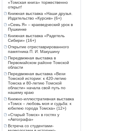
«Томская книга» торжественно
открыт!
Книжная выставка «Наши друзья.
Издательство «Курсив» (6+)
«Семь Я» – краеведческий урок в
Пушкинке
Книжная выставка «Радетель
Сибири» (16+)
Открытие отреставрированного
памятника П. И. Макушину
Передвижная выставка в
Первомайском районе Томской
области
Передвижная выставка «Вехи
Томской истории: к 420-летию
Томска и 80-летию Томской
области» начала свой путь по
нашему краю
Книжно-иллюстративная выставка
«Томск – любовь моя и судьба: к
юбилею города Томска» (12+)
«Старый Томск» в гостях у
«Автографа»
Встреча со студентами-
музеологами в историко-