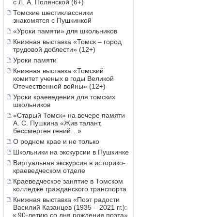
с Л. А. Полянской (6+)
Томские шестиклассники
знакомятся с Пушкинкой
«Уроки памяти» для школьников
Книжная выставка «Томск – город
трудовой доблести» (12+)
Уроки памяти
Книжная выставка «Томский
комитет ученых в годы Великой
Отечественной войны» (12+)
Уроки краеведения для томских
школьников
«Старый Томск» на вечере памяти
А. С. Пушкина «Жив талант,
бессмертен гений…»
О родном крае и не только
Школьники на экскурсии в Пушкинке
Виртуальная экскурсия в историко-
краеведческом отделе
Краеведческое занятие в Томском
колледже гражданского транспорта
Книжная выставка «Поэт радости
Василий Казанцев (1935 – 2021 гг.):
к 90-летию со дня рождения поэта»