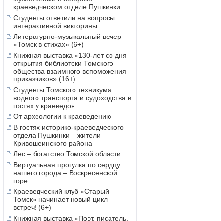
краеведческом отделе Пушкинки
Студенты ответили на вопросы
интерактивной викторины
Литературно-музыкальный вечер
«Томск в стихах» (6+)
Книжная выставка «130-лет со дня
открытия библиотеки Томского
общества взаимного вспоможения
приказчиков» (16+)
Студенты Томского техникума
водного транспорта и судоходства в
гостях у краеведов
От археологии к краеведению
В гостях историко-краеведческого
отдела Пушкинки – жители
Кривошеинского района
Лес – богатство Томской области
Виртуальная прогулка по сердцу
нашего города – Воскресенской
горе
Краеведческий клуб «Старый
Томск» начинает новый цикл
встреч! (6+)
Книжная выставка «Поэт, писатель,